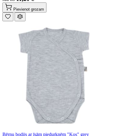
Pievienot grozam
Bērnu bodijs ar īsām piedurknēm "Kos" grey