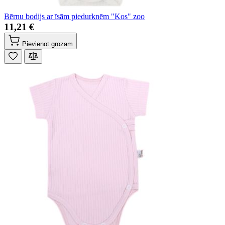
Bērnu bodijs ar īsām piedurknēm "Kos" zoo
11,21 €
Pievienot grozam