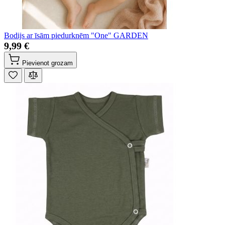
Bodijs ar īsām piedurknēm "One" GARDEN
9,99 €
Pievienot grozam