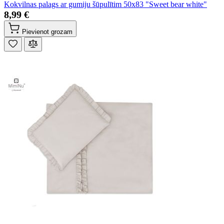
Kokvilnas palags ar gumiju šūpulītim 50x83 "Sweet bear white"
8,99 €
Pievienot grozam