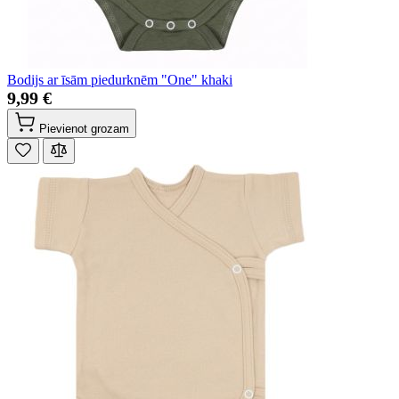
Bodijs ar īsām piedurknēm "One" khaki
9,99 €
Pievienot grozam