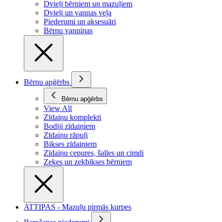
Dvieļi bērniem un mazuļiem
Dvieļi un vannas veļa
Piederumi un aksesuāri
Bērnu vanniņas
Bērnu apģērbs
Bērnu apģērbs
View All
Zīdaiņu komplekti
Bodiji zīdaiņiem
Zīdaiņu rāpuļi
Bikses zīdaiņiem
Zīdaiņu cepures, šalles un cimdi
Zeķes un zeķbikses bērniem
ATTIPAS - Mazuļu pirmās kurpes