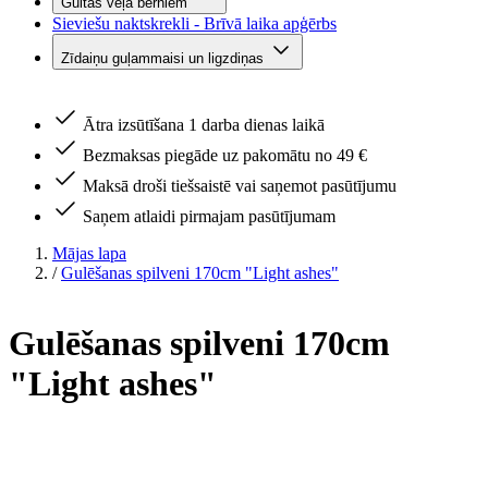
Gultas veļa bērniem
Sieviešu naktskrekli - Brīvā laika apģērbs
Zīdaiņu guļammaisi un ligzdiņas
Ātra izsūtīšana 1 darba dienas laikā
Bezmaksas piegāde uz pakomātu no 49 €
Maksā droši tiešsaistē vai saņemot pasūtījumu
Saņem atlaidi pirmajam pasūtījumam
Mājas lapa
/
Gulēšanas spilveni 170cm "Light ashes"
Gulēšanas spilveni 170cm
"Light ashes"