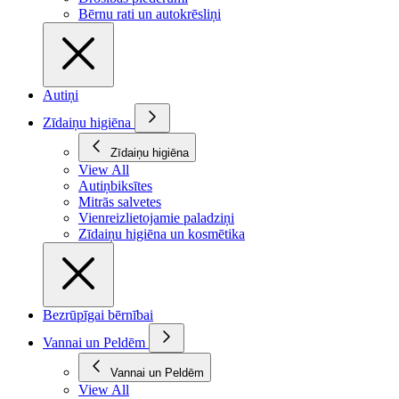
Bērnu rati un autokrēsliņi
Autiņi
Zīdaiņu higiēna
Zīdaiņu higiēna
View All
Autiņbiksītes
Mitrās salvetes
Vienreizlietojamie paladziņi
Zīdaiņu higiēna un kosmētika
Bezrūpīgai bērnībai
Vannai un Peldēm
Vannai un Peldēm
View All