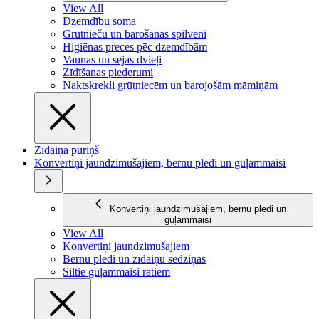
View All
Dzemdību soma
Grūtnieču un barošanas spilveni
Higiēnas preces pēc dzemdībām
Vannas un sejas dvieļi
Zīdīšanas piederumi
Naktskrekli grūtniecēm un barojošām māmiņām
Zīdaiņa pūriņš
Konvertiņi jaundzimušajiem, bērnu pledi un guļammaisi
Konvertiņi jaundzimušajiem, bērnu pledi un
guļammaisi
View All
Konvertiņi jaundzimušajiem
Bērnu pledi un zīdaiņu sedziņas
Siltie guļammaisi ratiem