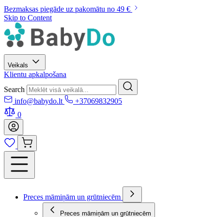
Bezmaksas piegāde uz pakomātu no 49 €
Skip to Content
Veikals
Klientu apkalpošana
Search
info@babydo.lt
+37069832905
0
Preces māmiņām un grūtniecēm
Preces māmiņām un grūtniecēm