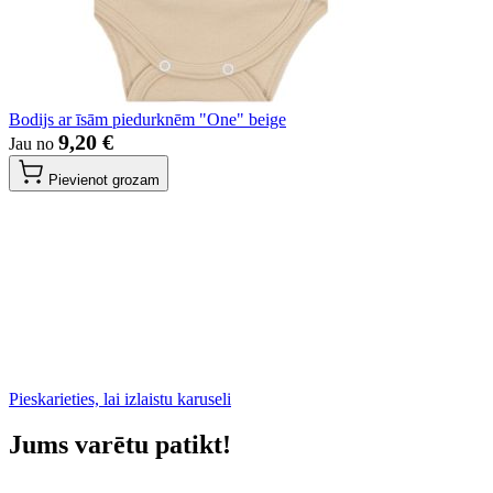
Bodijs ar īsām piedurknēm "One" beige
9,20 €
Jau no
Pievienot grozam
Pieskarieties, lai izlaistu karuseli
Jums varētu patikt!