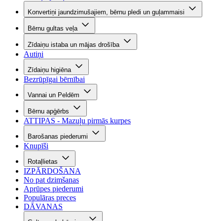
Konvertiņi jaundzimušajiem, bērnu pledi un guļammaisi
Bērnu gultas veļa
Zīdaiņu istaba un mājas drošība
Autiņi
Zīdaiņu higiēna
Bezrūpīgai bērnībai
Vannai un Peldēm
Bērnu apģērbs
ATTIPAS - Mazuļu pirmās kurpes
Barošanas piederumi
Knupīši
Rotaļlietas
IZPĀRDOŠANA
No pat dzimšanas
Aprūpes piederumi
Populāras preces
DĀVANAS