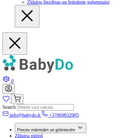
Zīdaiņu ligzdiņas un Ietināmie guļammaisi
0
Search
info@babydo.lt
+37069832905
Preces māmiņām un grūtniecēm
Zīdaiņa pūriņš