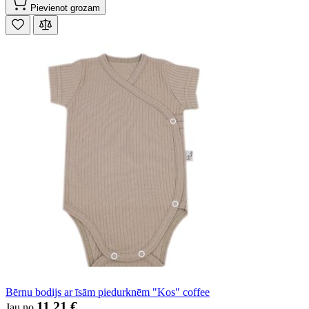
Pievienot grozam
Bērnu bodijs ar īsām piedurknēm "Kos" coffee
11,21 €
Jau no