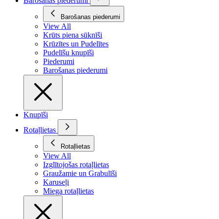
Barošanas piederumi
Barošanas piederumi
View All
Krūts piena sūknīši
Krūzītes un Pudelītes
Pudelīšu knupīši
Piederumi
Barošanas piederumi
Knupīši
Rotaļlietas
Rotaļlietas
View All
Izglītojošas rotaļlietas
Graužamie un Grabulīši
Karuseļi
Miega rotaļlietas