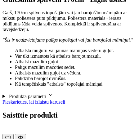
Garš, 170cm spilvens topošajām vai jau barojošām māmiņām ar
mīkstu poliestera putu pildījumu. Poliestera materiāls - ierasts
pildījums šāda veida spilvenos. Komplektā ir spilvendrāna ar
rāvējslēdzēju.
"Šis ir neaizvietojams palīgs topošajai vai jau barojošai māmiņai."
Atbalsta muguru vai jaunās māmiņas vēderu guļot.
Var tikt izmantots kā atbalsts barojot mazuli.
Atbalst mazulim guļot.
Palīgs mazulim mācoties sēdēt.
Atbalsts mazulim guļot uz vēdera.
Palīdzība barojot dvīnīšus.
Kā terapētiskais "atbalsts" topošajai māmiņai.
Produkta parametri
Pieskarieties, lai izlaistu karuseli
Saistītie produkti