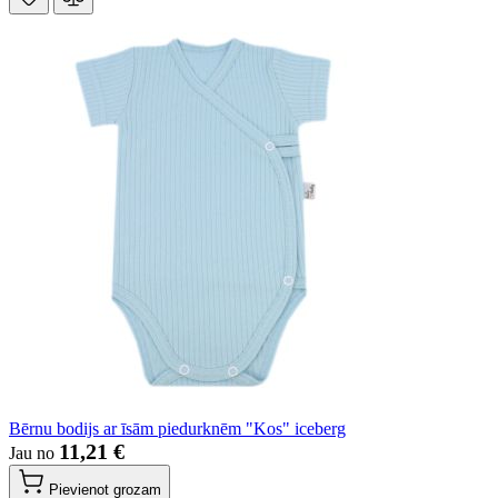
Bērnu bodijs ar īsām piedurknēm "Kos" iceberg
11,21 €
Jau no
Pievienot grozam