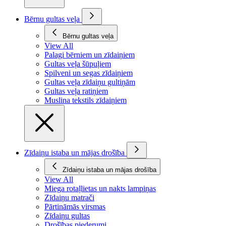
Bērnu gultas veļa
Bērnu gultas veļa
View All
Palagi bērniem un zīdaiņiem
Gultas veļa šūpuļiem
Spilveni un segas zīdaiņiem
Gultas veļa zīdaiņu gultiņām
Gultas veļa ratiņiem
Muslina tekstils zīdaiņiem
Zīdaiņu istaba un mājas drošība
Zīdaiņu istaba un mājas drošība
View All
Miega rotaļlietas un nakts lampiņas
Zīdaiņu matrači
Pārtināmās virsmas
Zīdaiņu gultas
Drošības piederumi