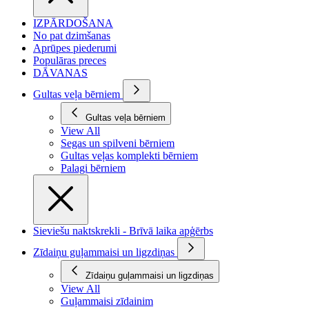
IZPĀRDOŠANA
No pat dzimšanas
Aprūpes piederumi
Populāras preces
DĀVANAS
Gultas veļa bērniem
Gultas veļa bērniem
View All
Segas un spilveni bērniem
Gultas veļas komplekti bērniem
Palagi bērniem
Sieviešu naktskrekli - Brīvā laika apģērbs
Zīdaiņu guļammaisi un ligzdiņas
Zīdaiņu guļammaisi un ligzdiņas
View All
Guļammaisi zīdainim