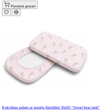
Pievienot grozam
Kokvilnas palags ar gumiju šūpulītim 50x83 "Sweet bear pink"