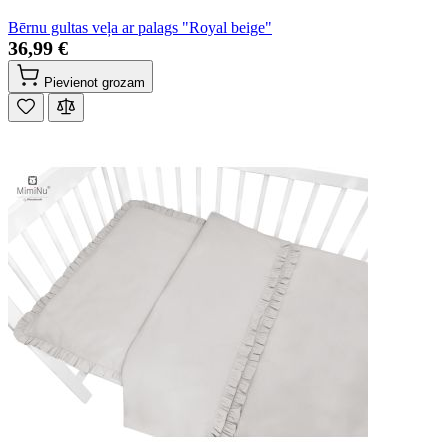
Bērnu gultas veļa ar palags "Royal beige"
36,99 €
Pievienot grozam