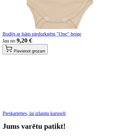
Bodijs ar īsām piedurknēm "One" beige
9,20 €
Jau no
Pievienot grozam
Pieskarieties, lai izlaistu karuseli
Jums varētu patikt!