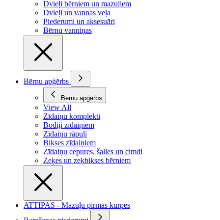
Dvieļi bērniem un mazuļiem
Dvieļi un vannas veļa
Piederumi un aksesuāri
Bērnu vanniņas
Bērnu apģērbs
Bērnu apģērbs
View All
Zīdaiņu komplekti
Bodiji zīdaiņiem
Zīdaiņu rāpuļi
Bikses zīdaiņiem
Zīdaiņu cepures, šalles un cimdi
Zeķes un zeķbikses bērniem
ATTIPAS - Mazuļu pirmās kurpes