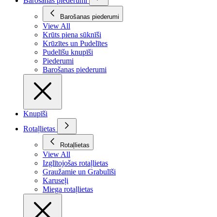
Barošanas piederumi
Barošanas piederumi
View All
Krūts piena sūknīši
Krūzītes un Pudelītes
Pudelīšu knupīši
Piederumi
Barošanas piederumi
Knupīši
Rotaļlietas
Rotaļlietas
View All
Izglītojošas rotaļlietas
Graužamie un Grabulīši
Karuseļi
Miega rotaļlietas