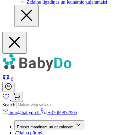
Zīdaiņu ligzdiņas un Ietināmie guļammaisi
0
Search
info@babydo.lt
+37069832905
Preces māmiņām un grūtniecēm
Zīdaiņa pūriņš