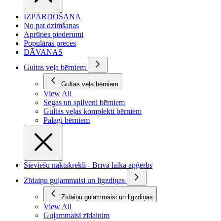
IZPĀRDOŠANA
No pat dzimšanas
Aprūpes piederumi
Populāras preces
DĀVANAS
Gultas veļa bērniem
Gultas veļa bērniem
View All
Segas un spilveni bērniem
Gultas veļas komplekti bērniem
Palagi bērniem
Sieviešu naktskrekli - Brīvā laika apģērbs
Zīdaiņu guļammaisi un ligzdiņas
Zīdaiņu guļammaisi un ligzdiņas
View All
Guļammaisi zīdainim