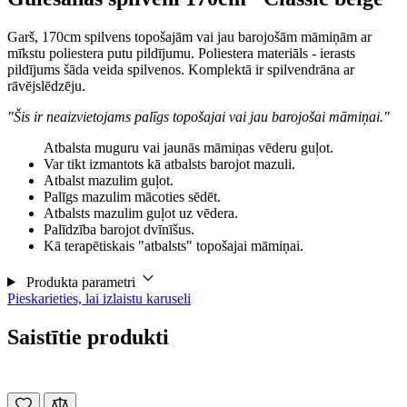
Garš, 170cm spilvens topošajām vai jau barojošām māmiņām ar
mīkstu poliestera putu pildījumu. Poliestera materiāls - ierasts
pildījums šāda veida spilvenos. Komplektā ir spilvendrāna ar
rāvējslēdzēju.
"Šis ir neaizvietojams palīgs topošajai vai jau barojošai māmiņai."
Atbalsta muguru vai jaunās māmiņas vēderu guļot.
Var tikt izmantots kā atbalsts barojot mazuli.
Atbalst mazulim guļot.
Palīgs mazulim mācoties sēdēt.
Atbalsts mazulim guļot uz vēdera.
Palīdzība barojot dvīnīšus.
Kā terapētiskais "atbalsts" topošajai māmiņai.
Produkta parametri
Pieskarieties, lai izlaistu karuseli
Saistītie produkti