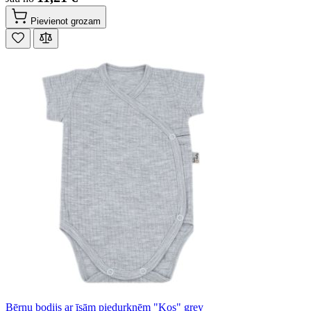
Pievienot grozam
Bērnu bodijs ar īsām piedurknēm "Kos" grey