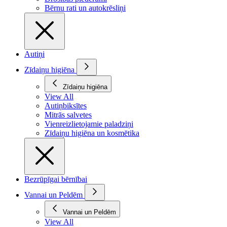
Bērnu rati un autokrēsliņi
Autiņi
Zīdaiņu higiēna
Zīdaiņu higiēna
View All
Autiņbiksītes
Mitrās salvetes
Vienreizlietojamie paladziņi
Zīdaiņu higiēna un kosmētika
Bezrūpīgai bērnībai
Vannai un Peldēm
Vannai un Peldēm
View All