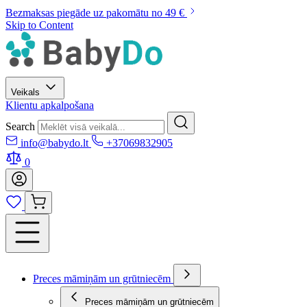
Bezmaksas piegāde uz pakomātu no 49 €
Skip to Content
Veikals
Klientu apkalpošana
Search
info@babydo.lt
+37069832905
0
Preces māmiņām un grūtniecēm
Preces māmiņām un grūtniecēm