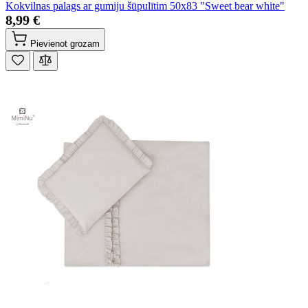
Kokvilnas palags ar gumiju šūpulītim 50x83 "Sweet bear white"
8,99 €
Pievienot grozam