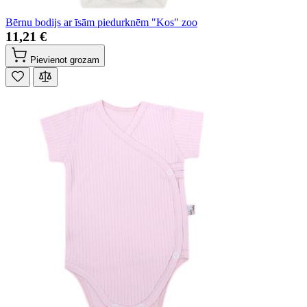
Bērnu bodijs ar īsām piedurknēm "Kos" zoo
11,21 €
Pievienot grozam