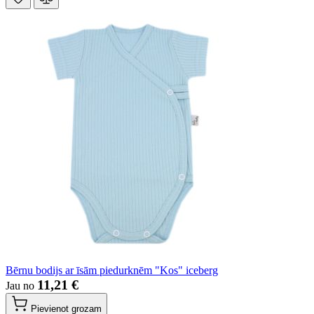
Bērnu bodijs ar īsām piedurknēm "Kos" iceberg
11,21 €
Jau no
Pievienot grozam