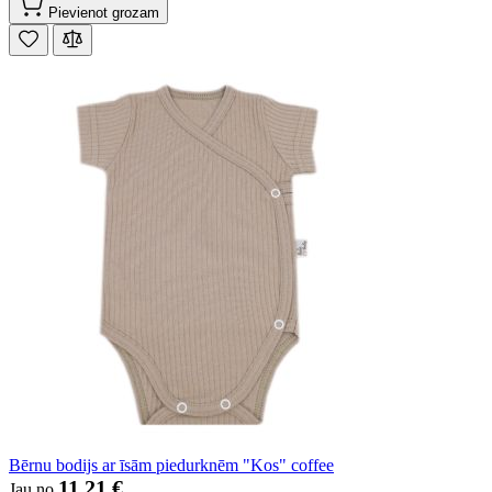
Pievienot grozam
Bērnu bodijs ar īsām piedurknēm "Kos" coffee
11,21 €
Jau no