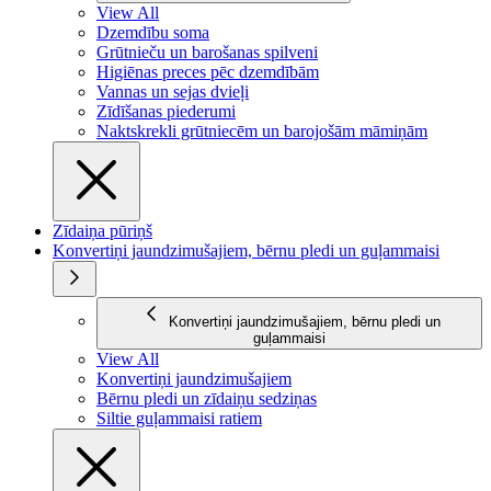
View All
Dzemdību soma
Grūtnieču un barošanas spilveni
Higiēnas preces pēc dzemdībām
Vannas un sejas dvieļi
Zīdīšanas piederumi
Naktskrekli grūtniecēm un barojošām māmiņām
Zīdaiņa pūriņš
Konvertiņi jaundzimušajiem, bērnu pledi un guļammaisi
Konvertiņi jaundzimušajiem, bērnu pledi un
guļammaisi
View All
Konvertiņi jaundzimušajiem
Bērnu pledi un zīdaiņu sedziņas
Siltie guļammaisi ratiem