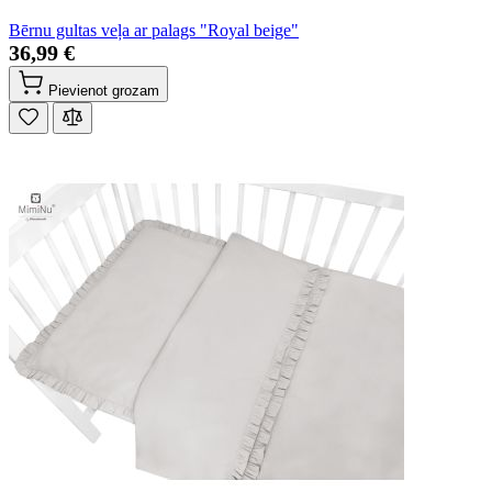
Bērnu gultas veļa ar palags "Royal beige"
36,99 €
Pievienot grozam