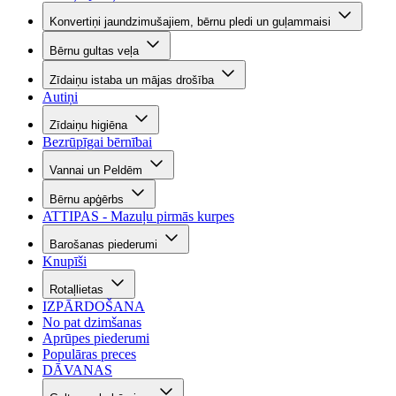
Konvertiņi jaundzimušajiem, bērnu pledi un guļammaisi
Bērnu gultas veļa
Zīdaiņu istaba un mājas drošība
Autiņi
Zīdaiņu higiēna
Bezrūpīgai bērnībai
Vannai un Peldēm
Bērnu apģērbs
ATTIPAS - Mazuļu pirmās kurpes
Barošanas piederumi
Knupīši
Rotaļlietas
IZPĀRDOŠANA
No pat dzimšanas
Aprūpes piederumi
Populāras preces
DĀVANAS