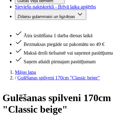
Gultas veļa bērniem
Sieviešu naktskrekli - Brīvā laika apģērbs
Zīdaiņu guļammaisi un ligzdiņas
Ātra izsūtīšana 1 darba dienas laikā
Bezmaksas piegāde uz pakomātu no 49 €
Maksā droši tiešsaistē vai saņemot pasūtījumu
Saņem atlaidi pirmajam pasūtījumam
Mājas lapa
/
Gulēšanas spilveni 170cm "Classic beige"
Gulēšanas spilveni 170cm
"Classic beige"