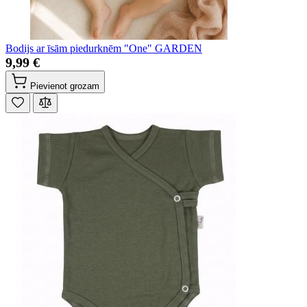
Bodijs ar īsām piedurknēm "One" GARDEN
9,99 €
Pievienot grozam