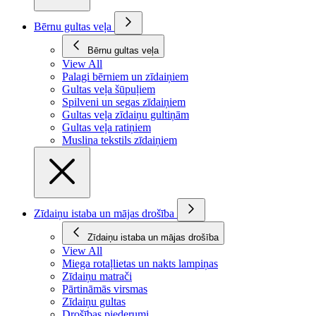
Bērnu gultas veļa
Bērnu gultas veļa
View All
Palagi bērniem un zīdaiņiem
Gultas veļa šūpuļiem
Spilveni un segas zīdaiņiem
Gultas veļa zīdaiņu gultiņām
Gultas veļa ratiņiem
Muslina tekstils zīdaiņiem
Zīdaiņu istaba un mājas drošība
Zīdaiņu istaba un mājas drošība
View All
Miega rotaļlietas un nakts lampiņas
Zīdaiņu matrači
Pārtināmās virsmas
Zīdaiņu gultas
Drošības piederumi