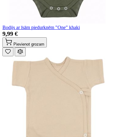
Bodijs ar īsām piedurknēm "One" khaki
9,99 €
Pievienot grozam