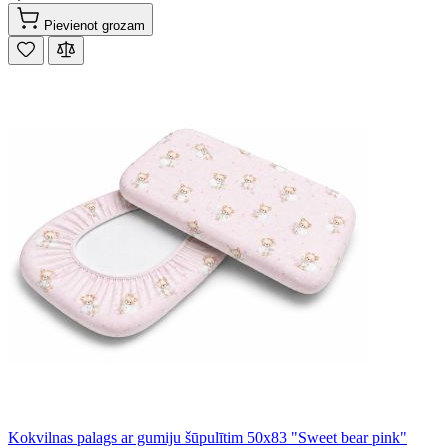
Pievienot grozam
Kokvilnas palags ar gumiju šūpulītim 50x83 "Sweet bear pink"