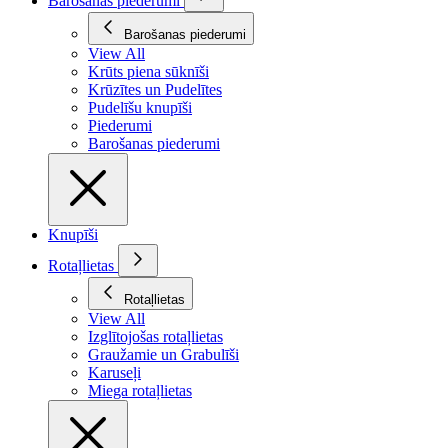
Barošanas piederumi
Barošanas piederumi
View All
Krūts piena sūknīši
Krūzītes un Pudelītes
Pudelīšu knupīši
Piederumi
Barošanas piederumi
Knupīši
Rotaļlietas
Rotaļlietas
View All
Izglītojošas rotaļlietas
Graužamie un Grabulīši
Karuseļi
Miega rotaļlietas