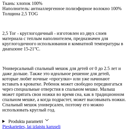
Ткань: хлопок 100%
Наполнитель: антиаллергенное полиэфирное волокно 100%
Толщина 2,5 TOG
2,5 Тог - круглогодичный - изготовлен из двух слоев
материала с теплым наполнителем, предназначен для
круглогодичного использования и комнатной температуры в
диапазоне 15-21°С.
Универсальный спальный мешок для детей от 0 до 2.5 лет и
даже дольше. Также это идеальное решение для детей,
которые любят ночные «прогулки» или уже начинают
вставать в кроватке. Ребенок может свободно передвигаться
через специальные отверстия в спальном мешке. Малыш
может прятать свои ножки во время сна, как в традиционном
спальном мешке, а когда подрастет, может высовывать ножки.
Спальный мешок универсален, поэтому его можно
использовать круглый год.
Produkta parametri
Pieskarieties, lai izlaistu karuseli