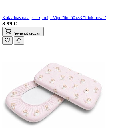
Kokvilnas palags ar gumiju šūpulītim 50x83 "Pink bows"
8,99 €
Pievienot grozam