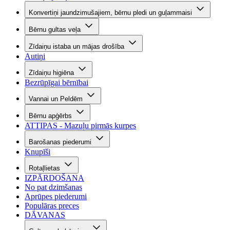
Konvertiņi jaundzimušajiem, bērnu pledi un guļammaisi
Bērnu gultas veļa
Zīdaiņu istaba un mājas drošība
Autiņi
Zīdaiņu higiēna
Bezrūpīgai bērnībai
Vannai un Peldēm
Bērnu apģērbs
ATTIPAS - Mazuļu pirmās kurpes
Barošanas piederumi
Knupīši
Rotaļlietas
IZPĀRDOŠANA
No pat dzimšanas
Aprūpes piederumi
Populāras preces
DĀVANAS