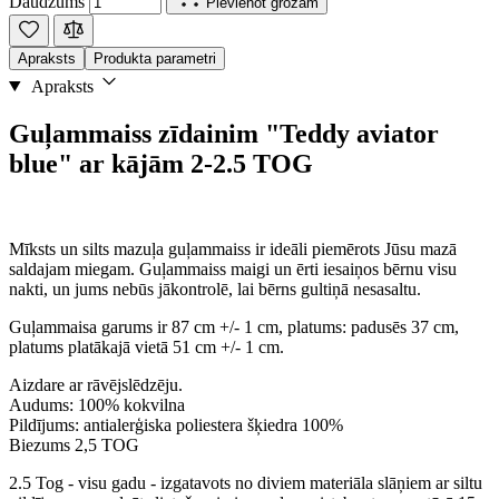
Daudzums
Pievienot grozam
Apraksts
Produkta parametri
Apraksts
Guļammaiss zīdainim "Teddy aviator
blue" ar kājām 2-2.5 TOG
Mīksts un silts mazuļa guļammaiss ir ideāli piemērots Jūsu mazā
saldajam miegam. Guļammaiss maigi un ērti iesaiņos bērnu visu
nakti, un jums nebūs jākontrolē, lai bērns gultiņā nesasaltu.
Guļammaisa garums ir 87 cm +/- 1 cm, platums: padusēs 37 cm,
platums platākajā vietā 51 cm +/- 1 cm.
Aizdare ar rāvējslēdzēju.
Audums: 100% kokvilna
Pildījums: antialerģiska poliestera šķiedra 100%
Biezums 2,5 TOG
2.5 Tog - visu gadu - izgatavots no diviem materiāla slāņiem ar siltu