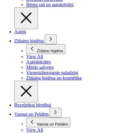
Bērnu rati un autokrēsliņi
Autiņi
Zīdaiņu higiēna
Zīdaiņu higiēna
View All
Autiņbiksītes
Mitrās salvetes
Vienreizlietojamie paladziņi
Zīdaiņu higiēna un kosmētika
Bezrūpīgai bērnībai
Vannai un Peldēm
Vannai un Peldēm
View All