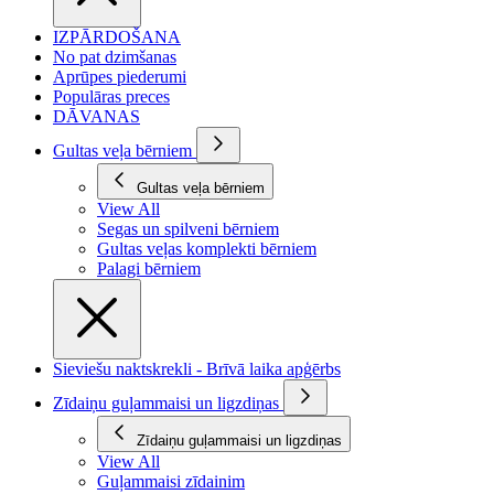
IZPĀRDOŠANA
No pat dzimšanas
Aprūpes piederumi
Populāras preces
DĀVANAS
Gultas veļa bērniem
Gultas veļa bērniem
View All
Segas un spilveni bērniem
Gultas veļas komplekti bērniem
Palagi bērniem
Sieviešu naktskrekli - Brīvā laika apģērbs
Zīdaiņu guļammaisi un ligzdiņas
Zīdaiņu guļammaisi un ligzdiņas
View All
Guļammaisi zīdainim