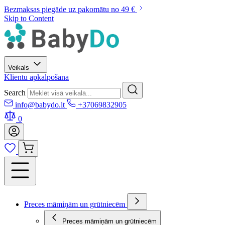
Bezmaksas piegāde uz pakomātu no 49 €
Skip to Content
Veikals
Klientu apkalpošana
Search
info@babydo.lt
+37069832905
0
Preces māmiņām un grūtniecēm
Preces māmiņām un grūtniecēm