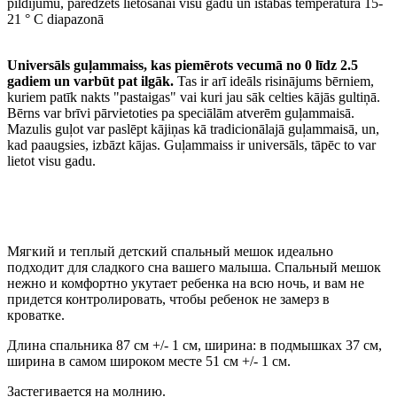
pildījumu, paredzēts lietošanai visu gadu un istabas temperatūrā 15-
21 ° C diapazonā
Universāls guļammaiss, kas piemērots vecumā no 0 līdz 2.5
gadiem un varbūt pat ilgāk.
Tas ir arī ideāls risinājums bērniem,
kuriem patīk nakts "pastaigas" vai kuri jau sāk celties kājās gultiņā.
Bērns var brīvi pārvietoties pa speciālām atverēm guļammaisā.
Mazulis guļot var paslēpt kājiņas kā tradicionālajā guļammaisā, un,
kad paaugsies, izbāzt kājas. Guļammaiss ir universāls, tāpēc to var
lietot visu gadu.
Мягкий и теплый детский спальный мешок идеально
подходит для сладкого сна вашего малыша. Спальный мешок
нежно и комфортно укутает ребенка на всю ночь, и вам не
придется контролировать, чтобы ребенок не замерз в
кроватке.
Длина спальника 87 см +/- 1 см, ширина: в подмышках 37 см,
ширина в самом широком месте 51 см +/- 1 см.
Застегивается на молнию.