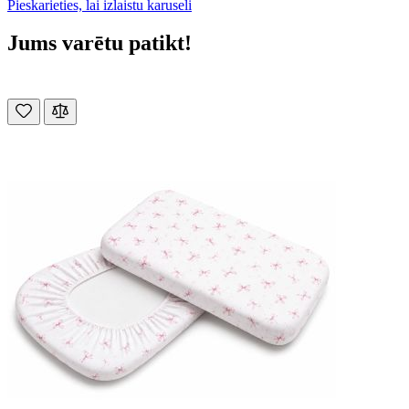
Pieskarieties, lai izlaistu karuseli
Jums varētu patikt!