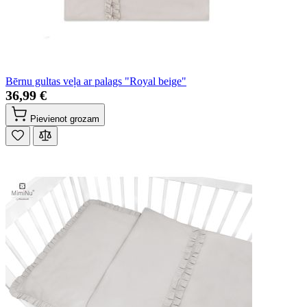
Bērnu gultas veļa ar palags "Royal beige"
36,99 €
Pievienot grozam