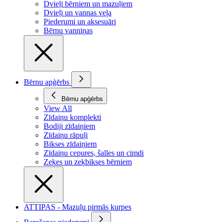
Dvieļi bērniem un mazuļiem
Dvieļi un vannas veļa
Piederumi un aksesuāri
Bērnu vanniņas
Bērnu apģērbs
Bērnu apģērbs
View All
Zīdaiņu komplekti
Bodiji zīdaiņiem
Zīdaiņu rāpuļi
Bikses zīdaiņiem
Zīdaiņu cepures, šalles un cimdi
Zeķes un zeķbikses bērniem
ATTIPAS - Mazuļu pirmās kurpes