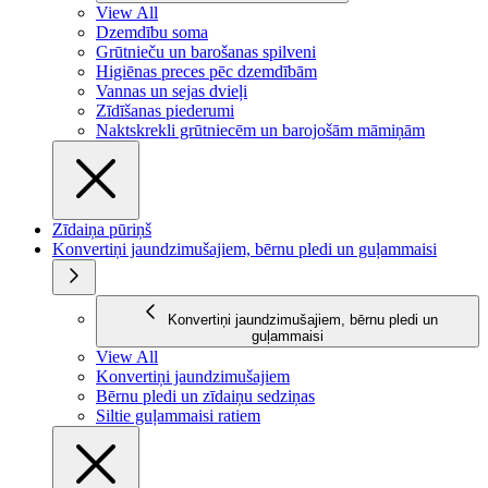
View All
Dzemdību soma
Grūtnieču un barošanas spilveni
Higiēnas preces pēc dzemdībām
Vannas un sejas dvieļi
Zīdīšanas piederumi
Naktskrekli grūtniecēm un barojošām māmiņām
Zīdaiņa pūriņš
Konvertiņi jaundzimušajiem, bērnu pledi un guļammaisi
Konvertiņi jaundzimušajiem, bērnu pledi un
guļammaisi
View All
Konvertiņi jaundzimušajiem
Bērnu pledi un zīdaiņu sedziņas
Siltie guļammaisi ratiem