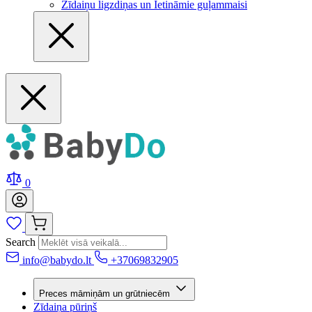
Zīdaiņu ligzdiņas un Ietināmie guļammaisi
0
Search
info@babydo.lt
+37069832905
Preces māmiņām un grūtniecēm
Zīdaiņa pūriņš