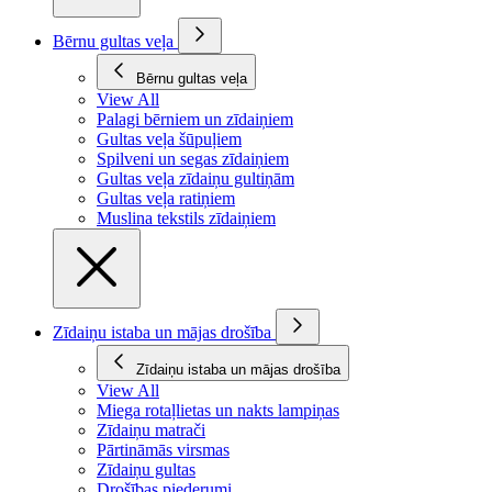
Bērnu gultas veļa
Bērnu gultas veļa
View All
Palagi bērniem un zīdaiņiem
Gultas veļa šūpuļiem
Spilveni un segas zīdaiņiem
Gultas veļa zīdaiņu gultiņām
Gultas veļa ratiņiem
Muslina tekstils zīdaiņiem
Zīdaiņu istaba un mājas drošība
Zīdaiņu istaba un mājas drošība
View All
Miega rotaļlietas un nakts lampiņas
Zīdaiņu matrači
Pārtināmās virsmas
Zīdaiņu gultas
Drošības piederumi