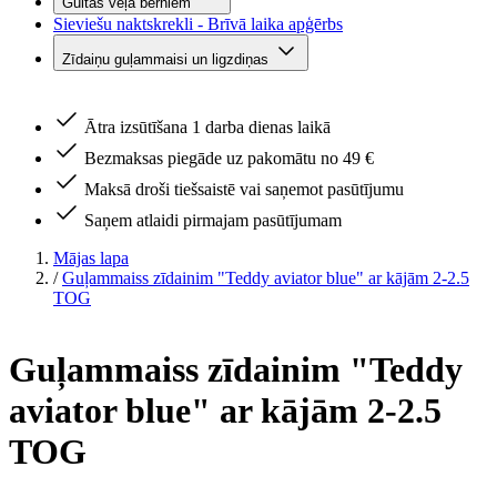
Gultas veļa bērniem
Sieviešu naktskrekli - Brīvā laika apģērbs
Zīdaiņu guļammaisi un ligzdiņas
Ātra izsūtīšana 1 darba dienas laikā
Bezmaksas piegāde uz pakomātu no 49 €
Maksā droši tiešsaistē vai saņemot pasūtījumu
Saņem atlaidi pirmajam pasūtījumam
Mājas lapa
/
Guļammaiss zīdainim "Teddy aviator blue" ar kājām 2-2.5
TOG
Guļammaiss zīdainim "Teddy
aviator blue" ar kājām 2-2.5
TOG