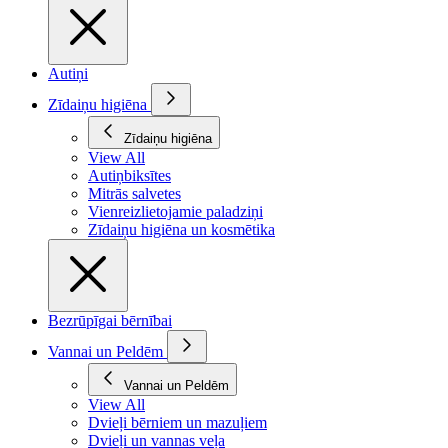
Autiņi
Zīdaiņu higiēna
Zīdaiņu higiēna
View All
Autiņbiksītes
Mitrās salvetes
Vienreizlietojamie paladziņi
Zīdaiņu higiēna un kosmētika
Bezrūpīgai bērnībai
Vannai un Peldēm
Vannai un Peldēm
View All
Dvieļi bērniem un mazuļiem
Dvieļi un vannas veļa