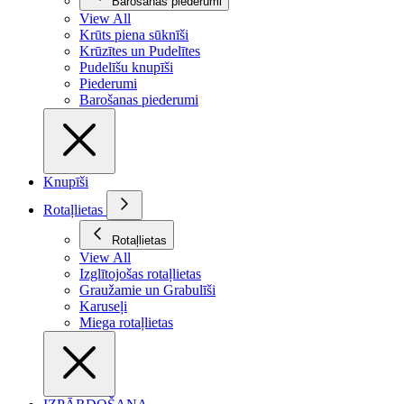
Barošanas piederumi
View All
Krūts piena sūknīši
Krūzītes un Pudelītes
Pudelīšu knupīši
Piederumi
Barošanas piederumi
Knupīši
Rotaļlietas
Rotaļlietas
View All
Izglītojošas rotaļlietas
Graužamie un Grabulīši
Karuseļi
Miega rotaļlietas