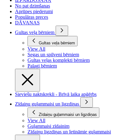
IZPĀRDOŠANA
No pat dzimšanas
Aprūpes piederumi
Populāras preces
DĀVANAS
Gultas veļa bērniem
Gultas veļa bērniem
View All
Segas un spilveni bērniem
Gultas veļas komplekti bērniem
Palagi bērniem
Sieviešu naktskrekli - Brīvā laika apģērbs
Zīdaiņu guļammaisi un ligzdiņas
Zīdaiņu guļammaisi un ligzdiņas
View All
Guļammaisi zīdainim
Zīdaiņu ligzdiņas un Ietināmie guļammaisi