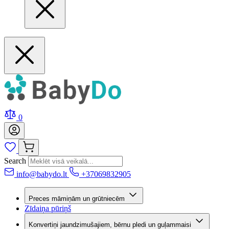
0
Search
info@babydo.lt
+37069832905
Preces māmiņām un grūtniecēm
Zīdaiņa pūriņš
Konvertiņi jaundzimušajiem, bērnu pledi un guļammaisi