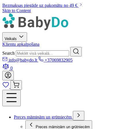
Bezmaksas piegāde uz pakomātu no 49 €
Skip to Content
Veikals
Klientu apkalpošana
Search
info@babydo.lt
+37069832905
0
Preces māmiņām un grūtniecēm
Preces māmiņām un grūtniecēm