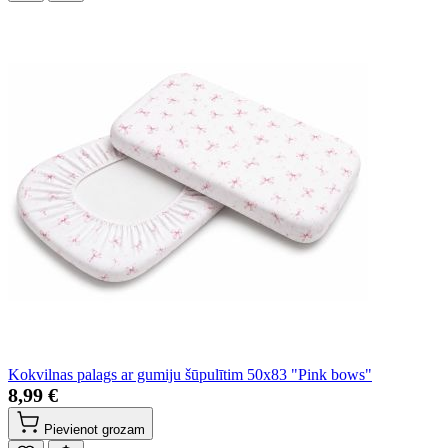
Kokvilnas palags ar gumiju šūpulītim 50x83 "Pink bows"
8,99 €
Pievienot grozam