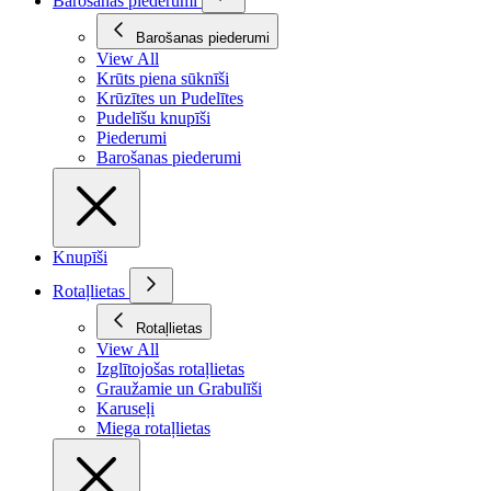
Barošanas piederumi
Barošanas piederumi
View All
Krūts piena sūknīši
Krūzītes un Pudelītes
Pudelīšu knupīši
Piederumi
Barošanas piederumi
Knupīši
Rotaļlietas
Rotaļlietas
View All
Izglītojošas rotaļlietas
Graužamie un Grabulīši
Karuseļi
Miega rotaļlietas