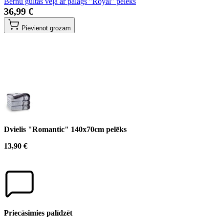
Bērnu gultas veļa ar palags "Royal" pelēks
36,99 €
Pievienot grozam
Dvielis "Romantic" 140x70cm pelēks
13,90 €
Priecāsimies palīdzēt