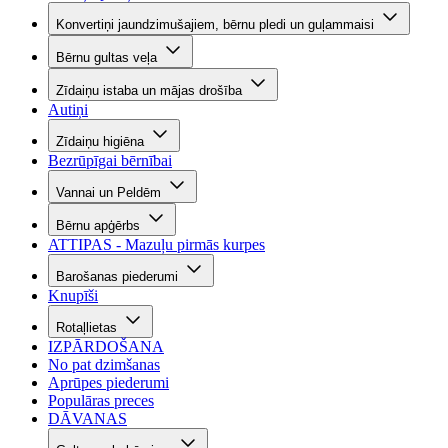
Konvertiņi jaundzimušajiem, bērnu pledi un guļammaisi
Bērnu gultas veļa
Zīdaiņu istaba un mājas drošība
Autiņi
Zīdaiņu higiēna
Bezrūpīgai bērnībai
Vannai un Peldēm
Bērnu apģērbs
ATTIPAS - Mazuļu pirmās kurpes
Barošanas piederumi
Knupīši
Rotaļlietas
IZPĀRDOŠANA
No pat dzimšanas
Aprūpes piederumi
Populāras preces
DĀVANAS