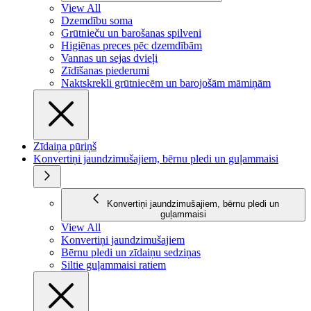
View All
Dzemdību soma
Grūtnieču un barošanas spilveni
Higiēnas preces pēc dzemdībām
Vannas un sejas dvieļi
Zīdīšanas piederumi
Naktskrekli grūtniecēm un barojošām māmiņām
Zīdaiņa pūriņš
Konvertiņi jaundzimušajiem, bērnu pledi un guļammaisi
Konvertiņi jaundzimušajiem, bērnu pledi un
guļammaisi
View All
Konvertiņi jaundzimušajiem
Bērnu pledi un zīdaiņu sedziņas
Siltie guļammaisi ratiem