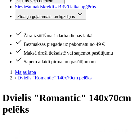
Gultas veļa bērniem
Sieviešu naktskrekli - Brīvā laika apģērbs
Zīdaiņu guļammaisi un ligzdiņas
Ātra izsūtīšana 1 darba dienas laikā
Bezmaksas piegāde uz pakomātu no 49 €
Maksā droši tiešsaistē vai saņemot pasūtījumu
Saņem atlaidi pirmajam pasūtījumam
Mājas lapa
/
Dvielis "Romantic" 140x70cm pelēks
Dvielis "Romantic" 140x70cm
pelēks