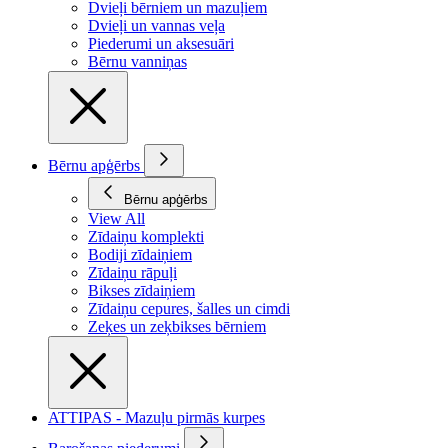
Dvieļi bērniem un mazuļiem
Dvieļi un vannas veļa
Piederumi un aksesuāri
Bērnu vanniņas
Bērnu apģērbs
Bērnu apģērbs
View All
Zīdaiņu komplekti
Bodiji zīdaiņiem
Zīdaiņu rāpuļi
Bikses zīdaiņiem
Zīdaiņu cepures, šalles un cimdi
Zeķes un zeķbikses bērniem
ATTIPAS - Mazuļu pirmās kurpes