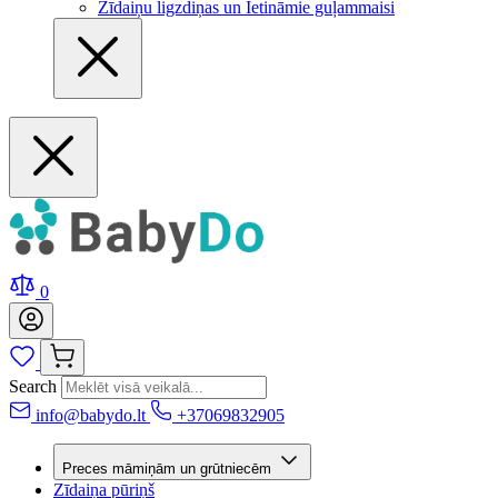
Zīdaiņu ligzdiņas un Ietināmie guļammaisi
0
Search
info@babydo.lt
+37069832905
Preces māmiņām un grūtniecēm
Zīdaiņa pūriņš