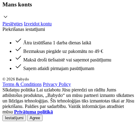
Mans konts
Pieslēgties
Izveidot kontu
Piekrišanas iestatījumi
Ātra izsūtīšana 1 darba dienas laikā
Bezmaksas piegāde uz pakomātu no 49 €
Maksā droši tiešsaistē vai saņemot pasūtījumu
Saņem atlaidi pirmajam pasūtījumam
© 2026 Babydo
Terms & Conditions
Privacy Policy
Sīkdatņu politika Lai uzlabotu Jūsu pieredzi un rādītu Jums
atbilstošus produktus, „Babydo“ un mūsu partneri izmanto sīkdatnes
un līdzīgas tehnoloģijas. Šīs tehnoloģijas tiks izmantotas tikai ar Jūsu
piekrišanu. Paldies par sadarbību. Vairāk informācijas atradīsiet
mūsu
Privātuma politikā
Iestatījumi
Agree