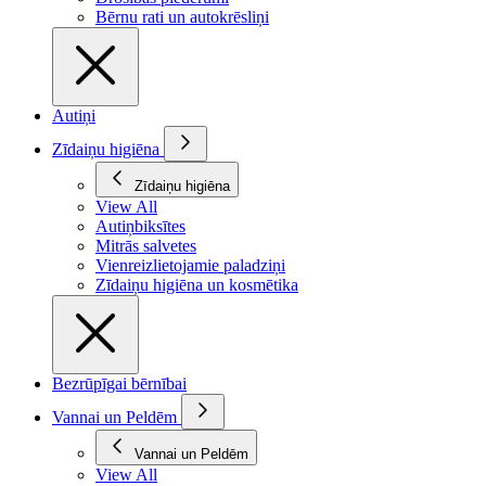
Bērnu rati un autokrēsliņi
Autiņi
Zīdaiņu higiēna
Zīdaiņu higiēna
View All
Autiņbiksītes
Mitrās salvetes
Vienreizlietojamie paladziņi
Zīdaiņu higiēna un kosmētika
Bezrūpīgai bērnībai
Vannai un Peldēm
Vannai un Peldēm
View All