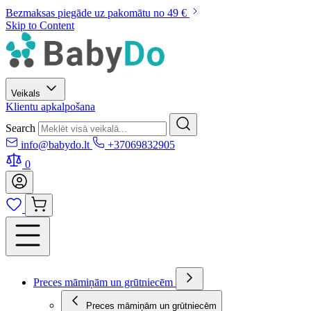
Bezmaksas piegāde uz pakomātu no 49 €
Skip to Content
Veikals
Klientu apkalpošana
Search
info@babydo.lt
+37069832905
0
Preces māmiņām un grūtniecēm
Preces māmiņām un grūtniecēm