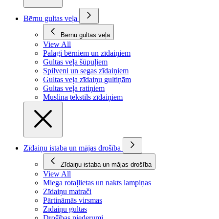
Bērnu gultas veļa
Bērnu gultas veļa
View All
Palagi bērniem un zīdaiņiem
Gultas veļa šūpuļiem
Spilveni un segas zīdaiņiem
Gultas veļa zīdaiņu gultiņām
Gultas veļa ratiņiem
Muslina tekstils zīdaiņiem
Zīdaiņu istaba un mājas drošība
Zīdaiņu istaba un mājas drošība
View All
Miega rotaļlietas un nakts lampiņas
Zīdaiņu matrači
Pārtināmās virsmas
Zīdaiņu gultas
Drošības piederumi