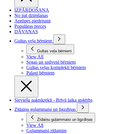
IZPĀRDOŠANA
No pat dzimšanas
Aprūpes piederumi
Populāras preces
DĀVANAS
Gultas veļa bērniem
Gultas veļa bērniem
View All
Segas un spilveni bērniem
Gultas veļas komplekti bērniem
Palagi bērniem
Sieviešu naktskrekli - Brīvā laika apģērbs
Zīdaiņu guļammaisi un ligzdiņas
Zīdaiņu guļammaisi un ligzdiņas
View All
Guļammaisi zīdainim