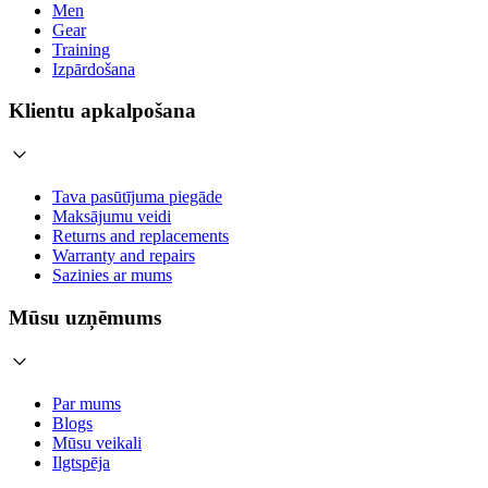
Men
Gear
Training
Izpārdošana
Klientu apkalpošana
Tava pasūtījuma piegāde
Maksājumu veidi
Returns and replacements
Warranty and repairs
Sazinies ar mums
Mūsu uzņēmums
Par mums
Blogs
Mūsu veikali
Ilgtspēja