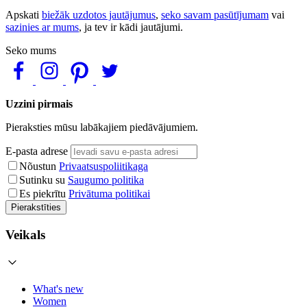
Apskati
biežāk uzdotos jautājumus
,
seko savam pasūtījumam
vai
sazinies ar mums
, ja tev ir kādi jautājumi.
Seko mums
Uzzini pirmais
Pieraksties mūsu labākajiem piedāvājumiem.
E-pasta adrese
Nõustun
Privaatsuspoliitikaga
Sutinku su
Saugumo politika
Es piekrītu
Privātuma politikai
Pierakstīties
Veikals
What's new
Women