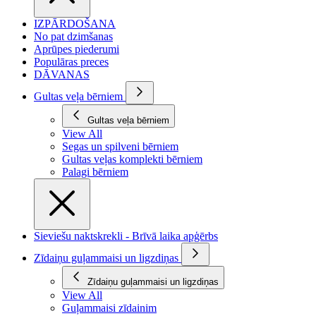
IZPĀRDOŠANA
No pat dzimšanas
Aprūpes piederumi
Populāras preces
DĀVANAS
Gultas veļa bērniem
Gultas veļa bērniem
View All
Segas un spilveni bērniem
Gultas veļas komplekti bērniem
Palagi bērniem
Sieviešu naktskrekli - Brīvā laika apģērbs
Zīdaiņu guļammaisi un ligzdiņas
Zīdaiņu guļammaisi un ligzdiņas
View All
Guļammaisi zīdainim