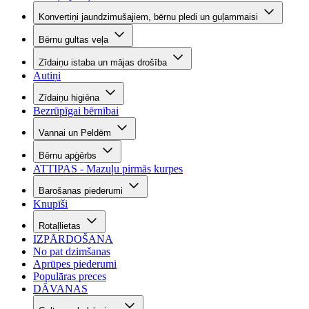
Konvertiņi jaundzimušajiem, bērnu pledi un guļammaisi
Bērnu gultas veļa
Zīdaiņu istaba un mājas drošība
Autiņi
Zīdaiņu higiēna
Bezrūpīgai bērnībai
Vannai un Peldēm
Bērnu apģērbs
ATTIPAS - Mazuļu pirmās kurpes
Barošanas piederumi
Knupīši
Rotaļlietas
IZPĀRDOŠANA
No pat dzimšanas
Aprūpes piederumi
Populāras preces
DĀVANAS