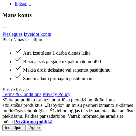
Ilgtspēja
Mans konts
Pieslēgties
Izveidot kontu
Piekrišanas iestatījumi
Ātra izsūtīšana 1 darba dienas laikā
Bezmaksas piegāde uz pakomātu no 49 €
Maksā droši tiešsaistē vai saņemot pasūtījumu
Saņem atlaidi pirmajam pasūtījumam
© 2026 Babydo
Terms & Conditions
Privacy Policy
Sīkdatņu politika Lai uzlabotu Jūsu pieredzi un rādītu Jums
atbilstošus produktus, „Babydo“ un mūsu partneri izmanto sīkdatnes
un līdzīgas tehnoloģijas. Šīs tehnoloģijas tiks izmantotas tikai ar Jūsu
piekrišanu. Paldies par sadarbību. Vairāk informācijas atradīsiet
mūsu
Privātuma politikā
Iestatījumi
Agree