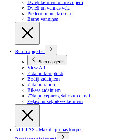
Dvieļi bērniem un mazuļiem
Dvieļi un vannas veļa
Piederumi un aksesuāri
Bērnu vanniņas
Bērnu apģērbs
Bērnu apģērbs
View All
Zīdaiņu komplekti
Bodiji zīdaiņiem
Zīdaiņu rāpuļi
Bikses zīdaiņiem
Zīdaiņu cepures, šalles un cimdi
Zeķes un zeķbikses bērniem
ATTIPAS - Mazuļu pirmās kurpes