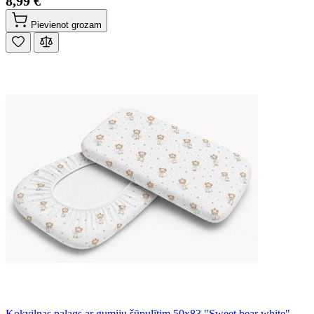
8,99 €
Pievienot grozam
Kokvilnas palags ar gumiju šūpulītim 50x83 "Sweet bear white"