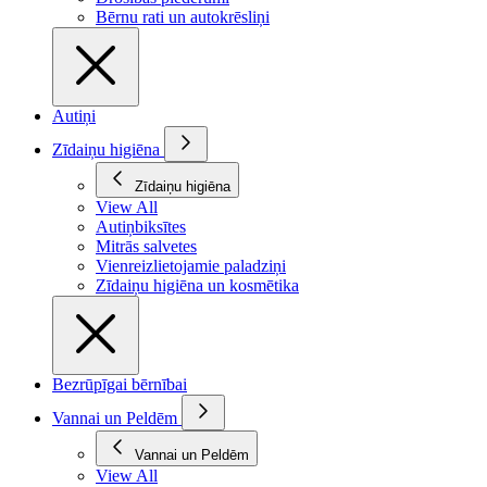
Bērnu rati un autokrēsliņi
Autiņi
Zīdaiņu higiēna
Zīdaiņu higiēna
View All
Autiņbiksītes
Mitrās salvetes
Vienreizlietojamie paladziņi
Zīdaiņu higiēna un kosmētika
Bezrūpīgai bērnībai
Vannai un Peldēm
Vannai un Peldēm
View All