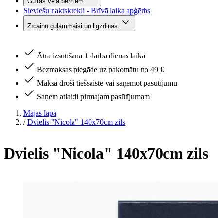
Gultas veļa bērniem
Sieviešu naktskrekli - Brīvā laika apģērbs
Zīdaiņu guļammaisi un ligzdiņas
Ātra izsūtīšana 1 darba dienas laikā
Bezmaksas piegāde uz pakomātu no 49 €
Maksā droši tiešsaistē vai saņemot pasūtījumu
Saņem atlaidi pirmajam pasūtījumam
Mājas lapa
/
Dvielis "Nicola" 140x70cm zils
Dvielis "Nicola" 140x70cm zils