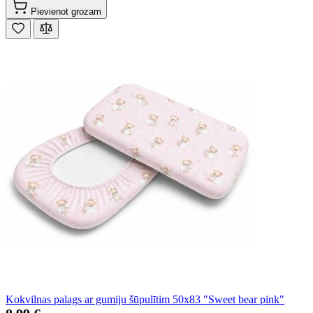
Pievienot grozam
Kokvilnas palags ar gumiju šūpulītim 50x83 "Sweet bear pink"