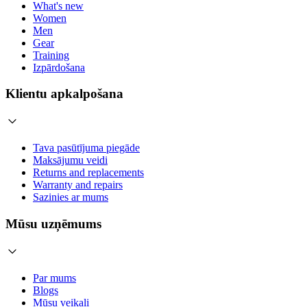
What's new
Women
Men
Gear
Training
Izpārdošana
Klientu apkalpošana
Tava pasūtījuma piegāde
Maksājumu veidi
Returns and replacements
Warranty and repairs
Sazinies ar mums
Mūsu uzņēmums
Par mums
Blogs
Mūsu veikali