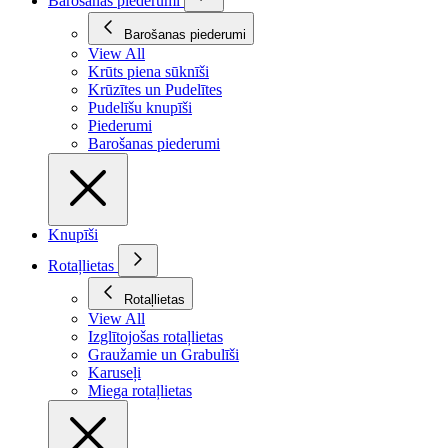
Barošanas piederumi
Barošanas piederumi
View All
Krūts piena sūknīši
Krūzītes un Pudelītes
Pudelīšu knupīši
Piederumi
Barošanas piederumi
Knupīši
Rotaļlietas
Rotaļlietas
View All
Izglītojošas rotaļlietas
Graužamie un Grabulīši
Karuseļi
Miega rotaļlietas