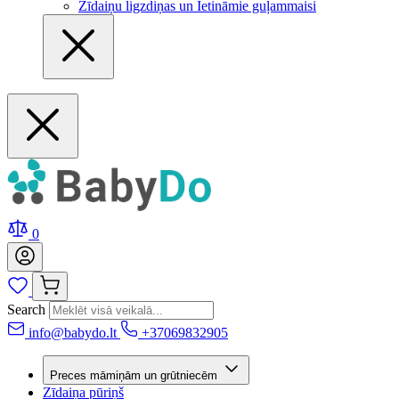
Zīdaiņu ligzdiņas un Ietināmie guļammaisi
0
Search
info@babydo.lt
+37069832905
Preces māmiņām un grūtniecēm
Zīdaiņa pūriņš