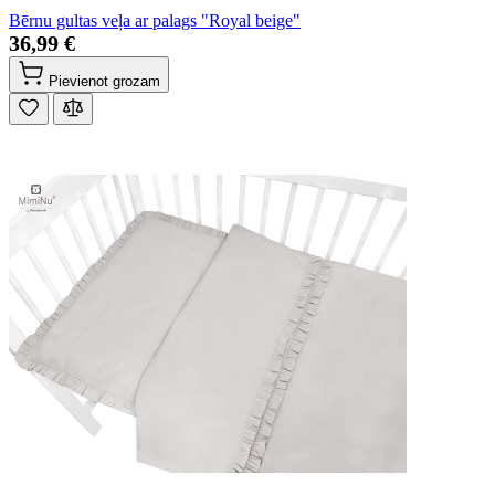
Bērnu gultas veļa ar palags "Royal beige"
36,99 €
Pievienot grozam