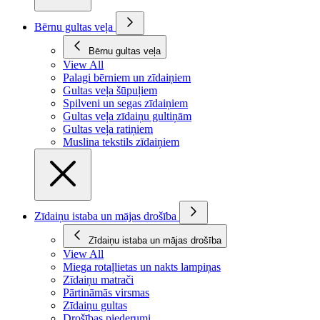
Bērnu gultas veļa
Bērnu gultas veļa
View All
Palagi bērniem un zīdaiņiem
Gultas veļa šūpuļiem
Spilveni un segas zīdaiņiem
Gultas veļa zīdaiņu gultiņām
Gultas veļa ratiņiem
Muslina tekstils zīdaiņiem
Zīdaiņu istaba un mājas drošība
Zīdaiņu istaba un mājas drošība
View All
Miega rotaļlietas un nakts lampiņas
Zīdaiņu matrači
Pārtināmās virsmas
Zīdaiņu gultas
Drošības piederumi