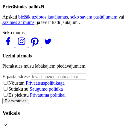
Priecāsimies palīdzēt
Apskati
biežāk uzdotos jautājumus
,
seko savam pasūtījumam
vai
sazinies ar mums
, ja tev ir kādi jautājumi.
Seko mums
Uzzini pirmais
Pieraksties mūsu labākajiem piedāvājumiem.
E-pasta adrese
Nõustun
Privaatsuspoliitikaga
Sutinku su
Saugumo politika
Es piekrītu
Privātuma politikai
Pierakstīties
Veikals