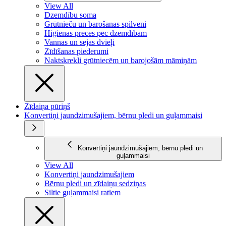
View All
Dzemdību soma
Grūtnieču un barošanas spilveni
Higiēnas preces pēc dzemdībām
Vannas un sejas dvieļi
Zīdīšanas piederumi
Naktskrekli grūtniecēm un barojošām māmiņām
Zīdaiņa pūriņš
Konvertiņi jaundzimušajiem, bērnu pledi un guļammaisi
Konvertiņi jaundzimušajiem, bērnu pledi un
guļammaisi
View All
Konvertiņi jaundzimušajiem
Bērnu pledi un zīdaiņu sedziņas
Siltie guļammaisi ratiem