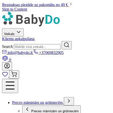
Bezmaksas piegāde uz pakomātu no 49 €
Skip to Content
Veikals
Klientu apkalpošana
Search
info@babydo.lt
+37069832905
0
Preces māmiņām un grūtniecēm
Preces māmiņām un grūtniecēm