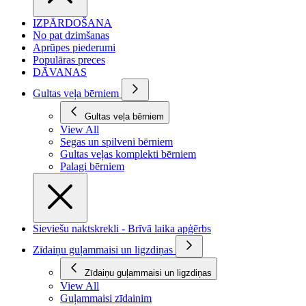
IZPĀRDOŠANA
No pat dzimšanas
Aprūpes piederumi
Populāras preces
DĀVANAS
Gultas veļa bērniem
Gultas veļa bērniem
View All
Segas un spilveni bērniem
Gultas veļas komplekti bērniem
Palagi bērniem
Sieviešu naktskrekli - Brīvā laika apģērbs
Zīdaiņu guļammaisi un ligzdiņas
Zīdaiņu guļammaisi un ligzdiņas
View All
Guļammaisi zīdainim