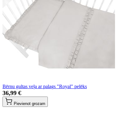
Bērnu gultas veļa ar palags "Royal" pelēks
36,99 €
Pievienot grozam