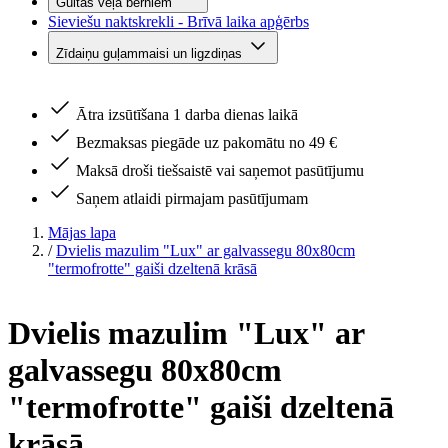
Gultas veļa bērniem
Sieviešu naktskrekli - Brīvā laika apģērbs
Zīdaiņu guļammaisi un ligzdiņas
Ātra izsūtīšana 1 darba dienas laikā
Bezmaksas piegāde uz pakomātu no 49 €
Maksā droši tiešsaistē vai saņemot pasūtījumu
Saņem atlaidi pirmajam pasūtījumam
Mājas lapa
/
Dvielis mazulim "Lux" ar galvassegu 80x80cm
"termofrotte" gaiši dzeltenā krāsā
Dvielis mazulim "Lux" ar
galvassegu 80x80cm
"termofrotte" gaiši dzeltenā
krāsā