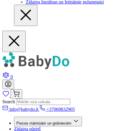
Zīdaiņu ligzdiņas un Ietināmie guļammaisi
0
Search
info@babydo.lt
+37069832905
Preces māmiņām un grūtniecēm
Zīdaiņa pūriņš