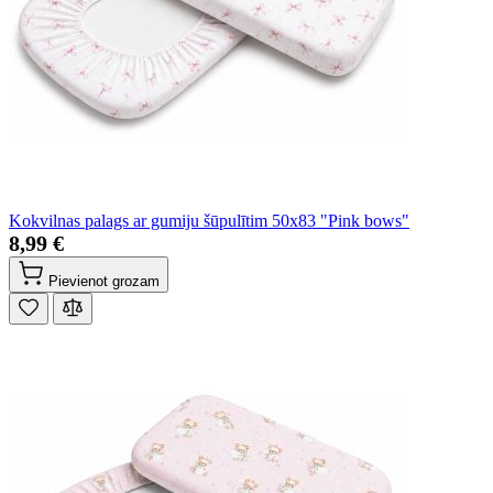
Kokvilnas palags ar gumiju šūpulītim 50x83 "Pink bows"
8,99 €
Pievienot grozam