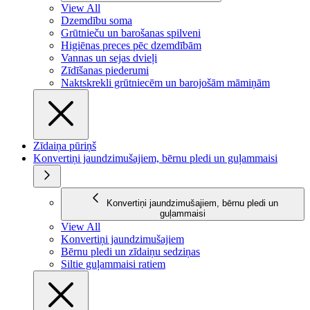
View All
Dzemdību soma
Grūtnieču un barošanas spilveni
Higiēnas preces pēc dzemdībām
Vannas un sejas dvieļi
Zīdīšanas piederumi
Naktskrekli grūtniecēm un barojošām māmiņām
Zīdaiņa pūriņš
Konvertiņi jaundzimušajiem, bērnu pledi un guļammaisi
Konvertiņi jaundzimušajiem, bērnu pledi un
guļammaisi
View All
Konvertiņi jaundzimušajiem
Bērnu pledi un zīdaiņu sedziņas
Siltie guļammaisi ratiem