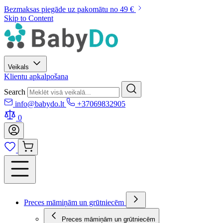
Bezmaksas piegāde uz pakomātu no 49 €
Skip to Content
Veikals
Klientu apkalpošana
Search
info@babydo.lt
+37069832905
0
Preces māmiņām un grūtniecēm
Preces māmiņām un grūtniecēm