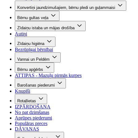
Konvertiņi jaundzimušajiem, bērnu pledi un guļammaisi
Bērnu gultas veļa
Zīdaiņu istaba un mājas drošība
Autiņi
Zīdaiņu higiēna
Bezrūpīgai bērnībai
Vannai un Peldēm
Bērnu apģērbs
ATTIPAS - Mazuļu pirmās kurpes
Barošanas piederumi
Knupīši
Rotaļlietas
IZPĀRDOŠANA
No pat dzimšanas
Aprūpes piederumi
Populāras preces
DĀVANAS