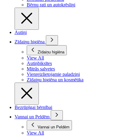
Bērnu rati un autokrēsliņi
Autiņi
Zīdaiņu higiēna
Zīdaiņu higiēna
View All
Autiņbiksītes
Mitrās salvetes
Vienreizlietojamie paladziņi
Zīdaiņu higiēna un kosmētika
Bezrūpīgai bērnībai
Vannai un Peldēm
Vannai un Peldēm
View All