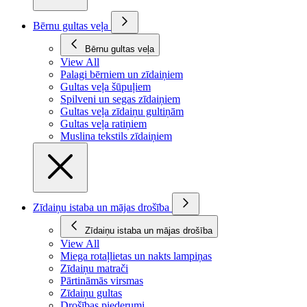
Bērnu gultas veļa
Bērnu gultas veļa
View All
Palagi bērniem un zīdaiņiem
Gultas veļa šūpuļiem
Spilveni un segas zīdaiņiem
Gultas veļa zīdaiņu gultiņām
Gultas veļa ratiņiem
Muslina tekstils zīdaiņiem
Zīdaiņu istaba un mājas drošība
Zīdaiņu istaba un mājas drošība
View All
Miega rotaļlietas un nakts lampiņas
Zīdaiņu matrači
Pārtināmās virsmas
Zīdaiņu gultas
Drošības piederumi