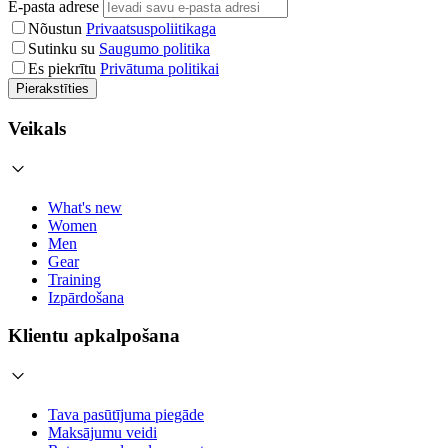
E-pasta adrese
Nõustun
Privaatsuspoliitikaga
Sutinku su
Saugumo politika
Es piekrītu
Privātuma politikai
Pierakstīties
Veikals
What's new
Women
Men
Gear
Training
Izpārdošana
Klientu apkalpošana
Tava pasūtījuma piegāde
Maksājumu veidi