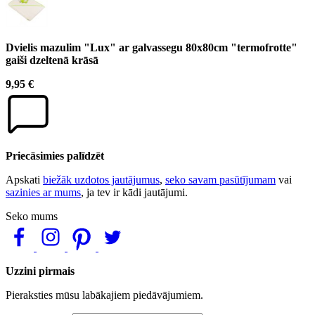
Dvielis mazulim "Lux" ar galvassegu 80x80cm "termofrotte"
gaiši dzeltenā krāsā
9,95 €
Priecāsimies palīdzēt
Apskati
biežāk uzdotos jautājumus
,
seko savam pasūtījumam
vai
sazinies ar mums
, ja tev ir kādi jautājumi.
Seko mums
Uzzini pirmais
Pieraksties mūsu labākajiem piedāvājumiem.