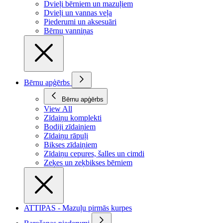
Dvieļi bērniem un mazuļiem
Dvieļi un vannas veļa
Piederumi un aksesuāri
Bērnu vanniņas
Bērnu apģērbs
Bērnu apģērbs
View All
Zīdaiņu komplekti
Bodiji zīdaiņiem
Zīdaiņu rāpuļi
Bikses zīdaiņiem
Zīdaiņu cepures, šalles un cimdi
Zeķes un zeķbikses bērniem
ATTIPAS - Mazuļu pirmās kurpes