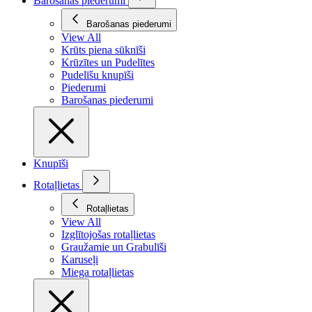
Barošanas piederumi
Barošanas piederumi
View All
Krūts piena sūknīši
Krūzītes un Pudelītes
Pudelīšu knupīši
Piederumi
Barošanas piederumi
Knupīši
Rotaļlietas
Rotaļlietas
View All
Izglītojošas rotaļlietas
Graužamie un Grabulīši
Karuseļi
Miega rotaļlietas