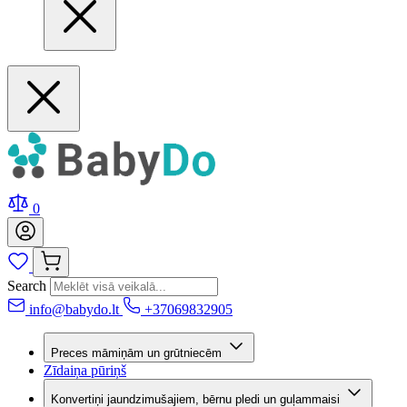
0
Search
info@babydo.lt
+37069832905
Preces māmiņām un grūtniecēm
Zīdaiņa pūriņš
Konvertiņi jaundzimušajiem, bērnu pledi un guļammaisi