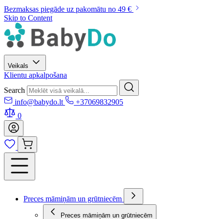
Bezmaksas piegāde uz pakomātu no 49 €
Skip to Content
Veikals
Klientu apkalpošana
Search
info@babydo.lt
+37069832905
0
Preces māmiņām un grūtniecēm
Preces māmiņām un grūtniecēm