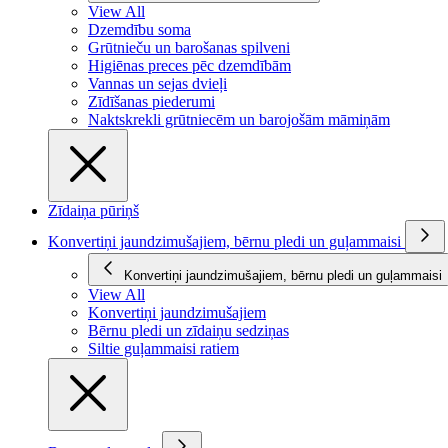
View All
Dzemdību soma
Grūtnieču un barošanas spilveni
Higiēnas preces pēc dzemdībām
Vannas un sejas dvieļi
Zīdīšanas piederumi
Naktskrekli grūtniecēm un barojošām māmiņām
Zīdaiņa pūriņš
Konvertiņi jaundzimušajiem, bērnu pledi un guļammaisi
Konvertiņi jaundzimušajiem, bērnu pledi un guļammaisi
View All
Konvertiņi jaundzimušajiem
Bērnu pledi un zīdaiņu sedziņas
Siltie guļammaisi ratiem