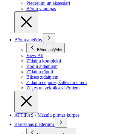
Piederumi un aksesuāri
Bērnu vanniņas
Bērnu apģērbs
Bērnu apģērbs
View All
Zīdaiņu komplekti
Bodiji zīdaiņiem
Zīdaiņu rāpuļi
Bikses zīdaiņiem
Zīdaiņu cepures, šalles un cimdi
Zeķes un zeķbikses bērniem
ATTIPAS - Mazuļu pirmās kurpes
Barošanas piederumi