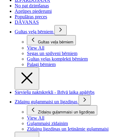
IZPĀRDOŠANA
No pat dzimšanas
Aprūpes piederumi
Populāras preces
DĀVANAS
Gultas veļa bērniem
Gultas veļa bērniem
View All
Segas un spilveni bērniem
Gultas veļas komplekti bērniem
Palagi bērniem
Sieviešu naktskrekli - Brīvā laika apģērbs
Zīdaiņu guļammaisi un ligzdiņas
Zīdaiņu guļammaisi un ligzdiņas
View All
Guļammaisi zīdainim
Zīdaiņu ligzdiņas un Ietināmie guļammaisi