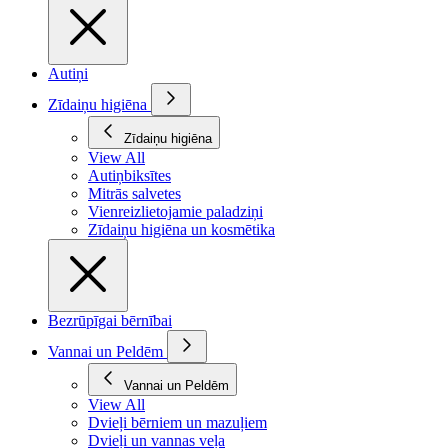
Autiņi
Zīdaiņu higiēna
Zīdaiņu higiēna
View All
Autiņbiksītes
Mitrās salvetes
Vienreizlietojamie paladziņi
Zīdaiņu higiēna un kosmētika
Bezrūpīgai bērnībai
Vannai un Peldēm
Vannai un Peldēm
View All
Dvieļi bērniem un mazuļiem
Dvieļi un vannas veļa