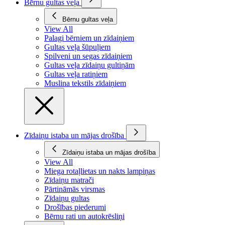
Bērnu gultas veļa
Bērnu gultas veļa
View All
Palagi bērniem un zīdaiņiem
Gultas veļa šūpuļiem
Spilveni un segas zīdaiņiem
Gultas veļa zīdaiņu gultiņām
Gultas veļa ratiņiem
Muslina tekstils zīdaiņiem
Zīdaiņu istaba un mājas drošība
Zīdaiņu istaba un mājas drošība
View All
Miega rotaļlietas un nakts lampiņas
Zīdaiņu matrači
Pārtināmās virsmas
Zīdaiņu gultas
Drošības piederumi
Bērnu rati un autokrēsliņi