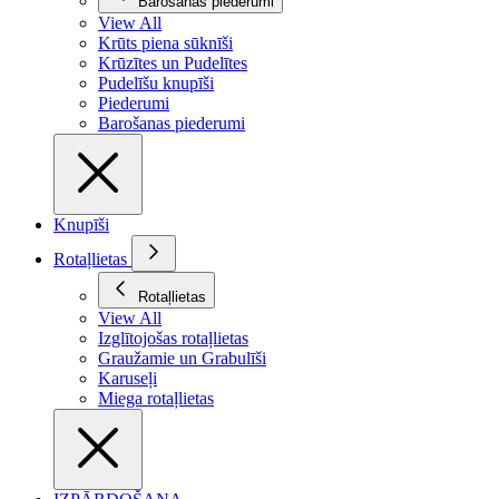
Barošanas piederumi
View All
Krūts piena sūknīši
Krūzītes un Pudelītes
Pudelīšu knupīši
Piederumi
Barošanas piederumi
Knupīši
Rotaļlietas
Rotaļlietas
View All
Izglītojošas rotaļlietas
Graužamie un Grabulīši
Karuseļi
Miega rotaļlietas