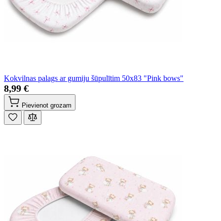
Kokvilnas palags ar gumiju šūpulītim 50x83 "Pink bows"
8,99 €
Pievienot grozam