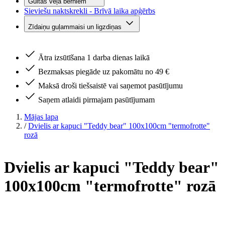
Gultas veļa bērniem
Sieviešu naktskrekli - Brīvā laika apģērbs
Zīdaiņu guļammaisi un ligzdiņas
Ātra izsūtīšana 1 darba dienas laikā
Bezmaksas piegāde uz pakomātu no 49 €
Maksā droši tiešsaistē vai saņemot pasūtījumu
Saņem atlaidi pirmajam pasūtījumam
Mājas lapa
/
Dvielis ar kapuci "Teddy bear" 100x100cm "termofrotte"
rozā
Dvielis ar kapuci "Teddy bear"
100x100cm "termofrotte" rozā