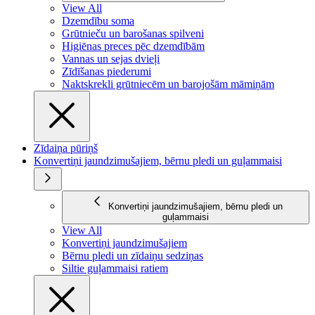
View All
Dzemdību soma
Grūtnieču un barošanas spilveni
Higiēnas preces pēc dzemdībām
Vannas un sejas dvieļi
Zīdīšanas piederumi
Naktskrekli grūtniecēm un barojošām māmiņām
Zīdaiņa pūriņš
Konvertiņi jaundzimušajiem, bērnu pledi un guļammaisi
Konvertiņi jaundzimušajiem, bērnu pledi un
guļammaisi
View All
Konvertiņi jaundzimušajiem
Bērnu pledi un zīdaiņu sedziņas
Siltie guļammaisi ratiem