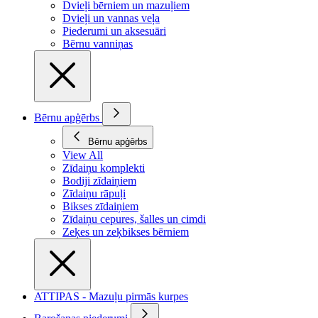
Dvieļi bērniem un mazuļiem
Dvieļi un vannas veļa
Piederumi un aksesuāri
Bērnu vanniņas
Bērnu apģērbs
Bērnu apģērbs
View All
Zīdaiņu komplekti
Bodiji zīdaiņiem
Zīdaiņu rāpuļi
Bikses zīdaiņiem
Zīdaiņu cepures, šalles un cimdi
Zeķes un zeķbikses bērniem
ATTIPAS - Mazuļu pirmās kurpes