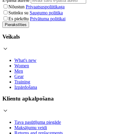
E-pasta adrese
Nõustun
Privaatsuspoliitikaga
Sutinku su
Saugumo politika
Es piekrītu
Privātuma politikai
Pierakstīties
Veikals
What's new
Women
Men
Gear
Training
Izpārdošana
Klientu apkalpošana
Tava pasūtījuma piegāde
Maksājumu veidi
Returns and replacements