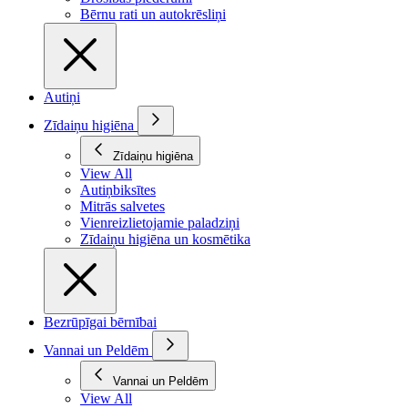
Bērnu rati un autokrēsliņi
Autiņi
Zīdaiņu higiēna
Zīdaiņu higiēna
View All
Autiņbiksītes
Mitrās salvetes
Vienreizlietojamie paladziņi
Zīdaiņu higiēna un kosmētika
Bezrūpīgai bērnībai
Vannai un Peldēm
Vannai un Peldēm
View All