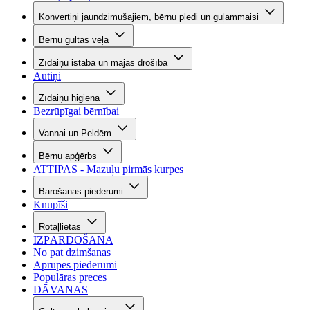
Konvertiņi jaundzimušajiem, bērnu pledi un guļammaisi
Bērnu gultas veļa
Zīdaiņu istaba un mājas drošība
Autiņi
Zīdaiņu higiēna
Bezrūpīgai bērnībai
Vannai un Peldēm
Bērnu apģērbs
ATTIPAS - Mazuļu pirmās kurpes
Barošanas piederumi
Knupīši
Rotaļlietas
IZPĀRDOŠANA
No pat dzimšanas
Aprūpes piederumi
Populāras preces
DĀVANAS