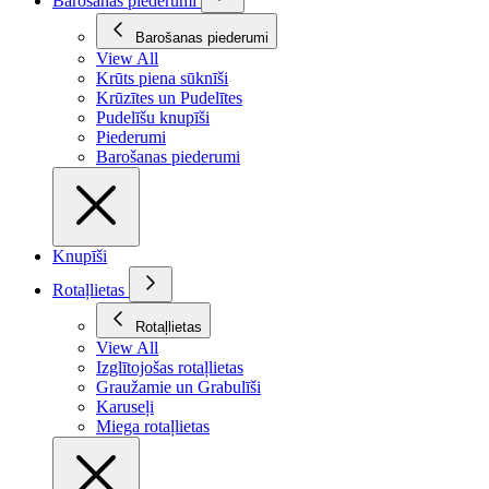
Barošanas piederumi
Barošanas piederumi
View All
Krūts piena sūknīši
Krūzītes un Pudelītes
Pudelīšu knupīši
Piederumi
Barošanas piederumi
Knupīši
Rotaļlietas
Rotaļlietas
View All
Izglītojošas rotaļlietas
Graužamie un Grabulīši
Karuseļi
Miega rotaļlietas