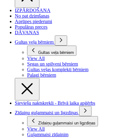
IZPĀRDOŠANA
No pat dzimšanas
Aprūpes piederumi
Populāras preces
DĀVANAS
Gultas veļa bērniem
Gultas veļa bērniem
View All
Segas un spilveni bērniem
Gultas veļas komplekti bērniem
Palagi bērniem
Sieviešu naktskrekli - Brīvā laika apģērbs
Zīdaiņu guļammaisi un ligzdiņas
Zīdaiņu guļammaisi un ligzdiņas
View All
Guļammaisi zīdainim