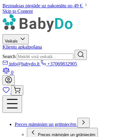
Bezmaksas piegāde uz pakomātu no 49 €
Skip to Content
Veikals
Klientu apkalpošana
Search
info@babydo.lt
+37069832905
0
Preces māmiņām un grūtniecēm
Preces māmiņām un grūtniecēm