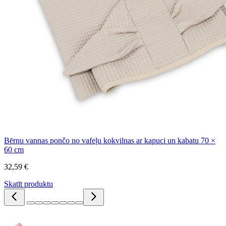
Bērnu vannas pončo no vafeļu kokvilnas ar kapuci un kabatu 70 ×
60 cm
32,59 €
Skatīt produktu