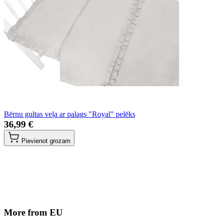
Bērnu gultas veļa ar palags "Royal" pelēks
36,99 €
Pievienot grozam
More from EU