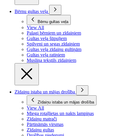
Bērnu gultas veļa
Bērnu gultas veļa
View All
Palagi bērniem un zīdaiņiem
Gultas veļa šūpuļiem
Spilveni un segas zīdaiņiem
Gultas veļa zīdaiņu gultiņām
Gultas veļa ratiņiem
Muslina tekstils zīdaiņiem
Zīdaiņu istaba un mājas drošība
Zīdaiņu istaba un mājas drošība
View All
Miega rotaļlietas un nakts lampiņas
Zīdaiņu matrači
Pārtināmās virsmas
Zīdaiņu gultas
Drošības piederumi