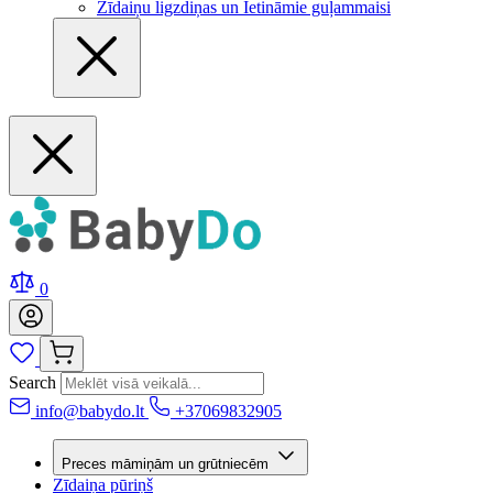
Zīdaiņu ligzdiņas un Ietināmie guļammaisi
0
Search
info@babydo.lt
+37069832905
Preces māmiņām un grūtniecēm
Zīdaiņa pūriņš