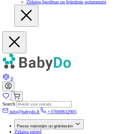
Zīdaiņu ligzdiņas un Ietināmie guļammaisi
0
Search
info@babydo.lt
+37069832905
Preces māmiņām un grūtniecēm
Zīdaiņa pūriņš