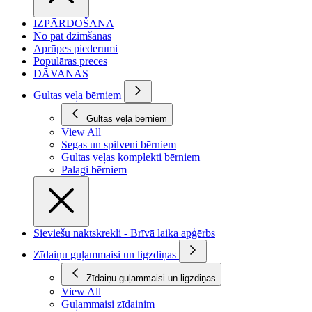
IZPĀRDOŠANA
No pat dzimšanas
Aprūpes piederumi
Populāras preces
DĀVANAS
Gultas veļa bērniem
Gultas veļa bērniem
View All
Segas un spilveni bērniem
Gultas veļas komplekti bērniem
Palagi bērniem
Sieviešu naktskrekli - Brīvā laika apģērbs
Zīdaiņu guļammaisi un ligzdiņas
Zīdaiņu guļammaisi un ligzdiņas
View All
Guļammaisi zīdainim