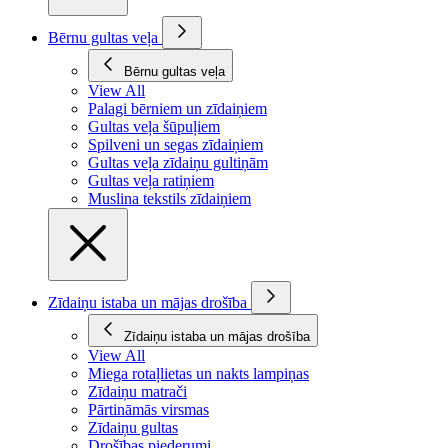
Bērnu gultas veļa
Bērnu gultas veļa
View All
Palagi bērniem un zīdaiņiem
Gultas veļa šūpuļiem
Spilveni un segas zīdaiņiem
Gultas veļa zīdaiņu gultiņām
Gultas veļa ratiņiem
Muslina tekstils zīdaiņiem
Zīdaiņu istaba un mājas drošība
Zīdaiņu istaba un mājas drošība
View All
Miega rotaļlietas un nakts lampiņas
Zīdaiņu matrači
Pārtināmās virsmas
Zīdaiņu gultas
Drošības piederumi