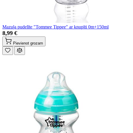
Mazuļa pudelīte "Tommee Tippee" ar knupīti 0m+150ml
8,99 €
Pievienot grozam