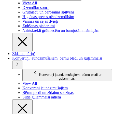
View All
Dzemdību soma
Grūtnieču un barošanas spilveni
Higiēnas preces pēc dzemdībām
Vannas un sejas dvieļi
Zīdīšanas piederumi
Naktskrekli grūtniecēm un barojošām māmiņām
Zīdaiņa pūriņš
Konvertiņi jaundzimušajiem, bērnu pledi un guļammaisi
Konvertiņi jaundzimušajiem, bērnu pledi un
guļammaisi
View All
Konvertiņi jaundzimušajiem
Bērnu pledi un zīdaiņu sedziņas
Siltie guļammaisi ratiem