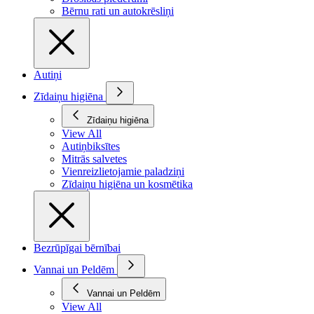
Bērnu rati un autokrēsliņi
Autiņi
Zīdaiņu higiēna
Zīdaiņu higiēna
View All
Autiņbiksītes
Mitrās salvetes
Vienreizlietojamie paladziņi
Zīdaiņu higiēna un kosmētika
Bezrūpīgai bērnībai
Vannai un Peldēm
Vannai un Peldēm
View All