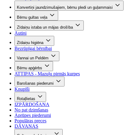
Konvertiņi jaundzimušajiem, bērnu pledi un guļammaisi
Bērnu gultas veļa
Zīdaiņu istaba un mājas drošība
Autiņi
Zīdaiņu higiēna
Bezrūpīgai bērnībai
Vannai un Peldēm
Bērnu apģērbs
ATTIPAS - Mazuļu pirmās kurpes
Barošanas piederumi
Knupīši
Rotaļlietas
IZPĀRDOŠANA
No pat dzimšanas
Aprūpes piederumi
Populāras preces
DĀVANAS