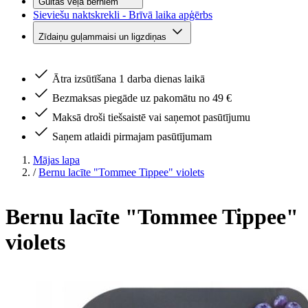
Gultas veļa bērniem
Sieviešu naktskrekli - Brīvā laika apģērbs
Zīdaiņu guļammaisi un ligzdiņas
Ātra izsūtīšana 1 darba dienas laikā
Bezmaksas piegāde uz pakomātu no 49 €
Maksā droši tiešsaistē vai saņemot pasūtījumu
Saņem atlaidi pirmajam pasūtījumam
Mājas lapa
/
Bernu lacīte "Tommee Tippee" violets
Bernu lacīte "Tommee Tippee"
violets