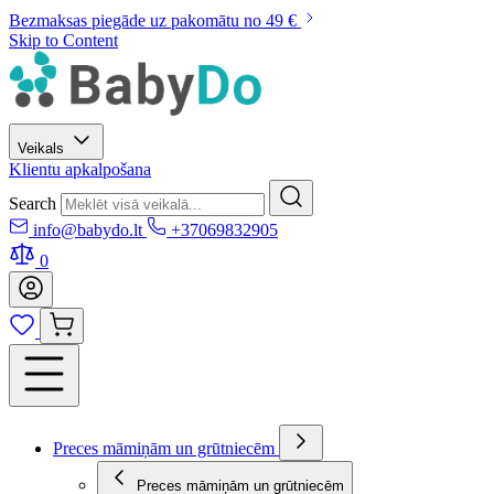
Bezmaksas piegāde uz pakomātu no 49 €
Skip to Content
Veikals
Klientu apkalpošana
Search
info@babydo.lt
+37069832905
0
Preces māmiņām un grūtniecēm
Preces māmiņām un grūtniecēm