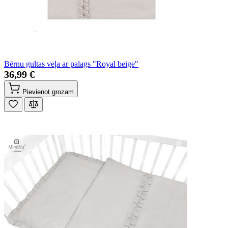
Bērnu gultas veļa ar palags "Royal beige"
36,99 €
Pievienot grozam