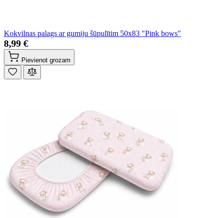
Kokvilnas palags ar gumiju šūpulītim 50x83 "Pink bows"
8,99 €
Pievienot grozam