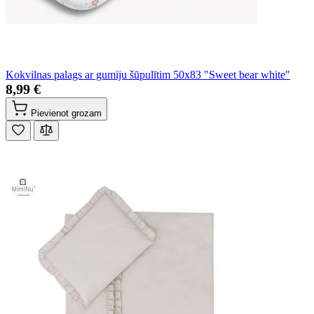
Kokvilnas palags ar gumiju šūpulītim 50x83 "Sweet bear white"
8,99 €
Pievienot grozam