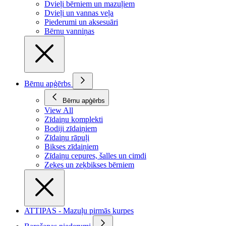
Dvieļi bērniem un mazuļiem
Dvieļi un vannas veļa
Piederumi un aksesuāri
Bērnu vanniņas
Bērnu apģērbs
Bērnu apģērbs
View All
Zīdaiņu komplekti
Bodiji zīdaiņiem
Zīdaiņu rāpuļi
Bikses zīdaiņiem
Zīdaiņu cepures, šalles un cimdi
Zeķes un zeķbikses bērniem
ATTIPAS - Mazuļu pirmās kurpes