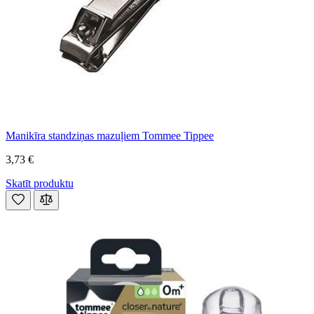
Manikīra standziņas mazuļiem Tommee Tippee
3,73 €
Skatīt produktu