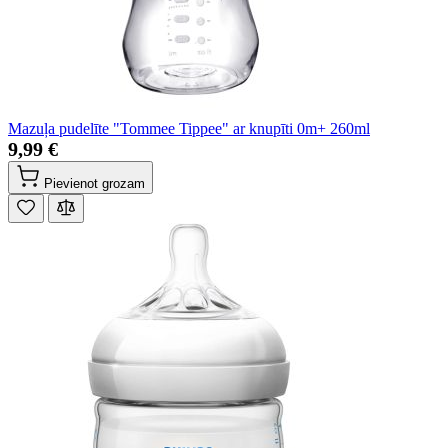
Mazuļa pudelīte "Tommee Tippee" ar knupīti 0m+ 260ml
9,99 €
Pievienot grozam