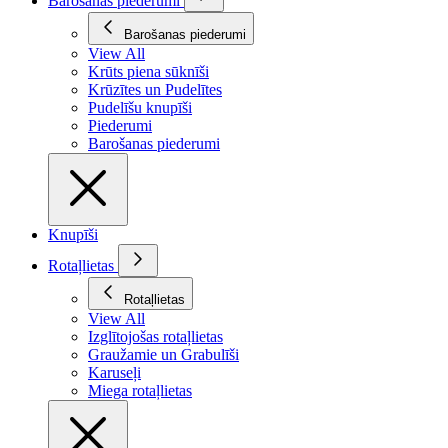
Barošanas piederumi
Barošanas piederumi
View All
Krūts piena sūknīši
Krūzītes un Pudelītes
Pudelīšu knupīši
Piederumi
Barošanas piederumi
Knupīši
Rotaļlietas
Rotaļlietas
View All
Izglītojošas rotaļlietas
Graužamie un Grabulīši
Karuseļi
Miega rotaļlietas