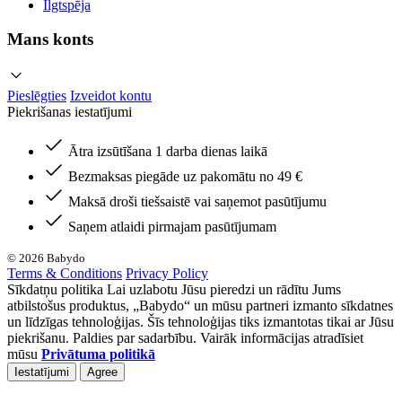
Ilgtspēja
Mans konts
Pieslēgties
Izveidot kontu
Piekrišanas iestatījumi
Ātra izsūtīšana 1 darba dienas laikā
Bezmaksas piegāde uz pakomātu no 49 €
Maksā droši tiešsaistē vai saņemot pasūtījumu
Saņem atlaidi pirmajam pasūtījumam
© 2026 Babydo
Terms & Conditions
Privacy Policy
Sīkdatņu politika Lai uzlabotu Jūsu pieredzi un rādītu Jums
atbilstošus produktus, „Babydo“ un mūsu partneri izmanto sīkdatnes
un līdzīgas tehnoloģijas. Šīs tehnoloģijas tiks izmantotas tikai ar Jūsu
piekrišanu. Paldies par sadarbību. Vairāk informācijas atradīsiet
mūsu
Privātuma politikā
Iestatījumi
Agree