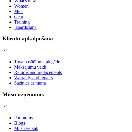
What's new
Women
Men
Gear
Training
Izpārdošana
Klientu apkalpošana
Tava pasūtījuma piegāde
Maksājumu veidi
Returns and replacements
Warranty and repairs
Sazinies ar mums
Mūsu uzņēmums
Par mums
Blogs
Mūsu veikali