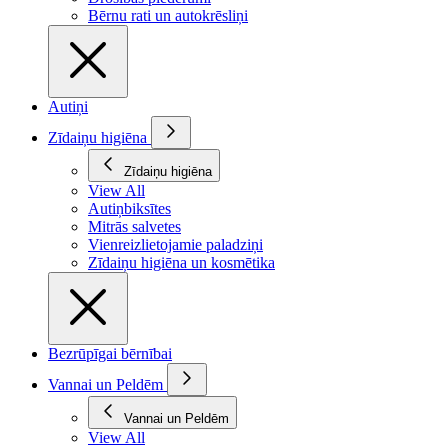
Bērnu rati un autokrēsliņi
Autiņi
Zīdaiņu higiēna
Zīdaiņu higiēna
View All
Autiņbiksītes
Mitrās salvetes
Vienreizlietojamie paladziņi
Zīdaiņu higiēna un kosmētika
Bezrūpīgai bērnībai
Vannai un Peldēm
Vannai un Peldēm
View All