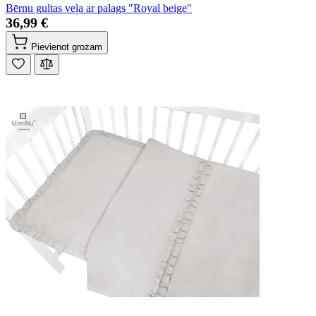
Bērnu gultas veļa ar palags "Royal beige"
36,99 €
Pievienot grozam