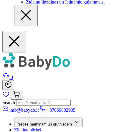
Zīdaiņu ligzdiņas un Ietināmie guļammaisi
0
Search
info@babydo.lt
+37069832905
Preces māmiņām un grūtniecēm
Zīdaiņa pūriņš