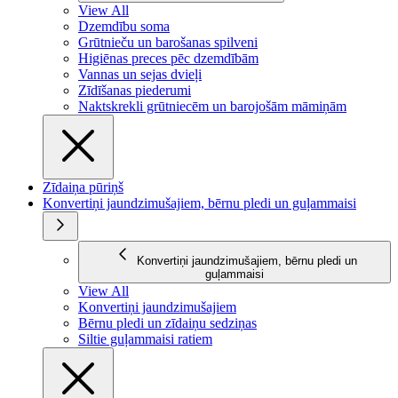
View All
Dzemdību soma
Grūtnieču un barošanas spilveni
Higiēnas preces pēc dzemdībām
Vannas un sejas dvieļi
Zīdīšanas piederumi
Naktskrekli grūtniecēm un barojošām māmiņām
Zīdaiņa pūriņš
Konvertiņi jaundzimušajiem, bērnu pledi un guļammaisi
Konvertiņi jaundzimušajiem, bērnu pledi un
guļammaisi
View All
Konvertiņi jaundzimušajiem
Bērnu pledi un zīdaiņu sedziņas
Siltie guļammaisi ratiem