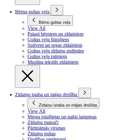
Bērnu gultas veļa
Bērnu gultas veļa
View All
Palagi bērniem un zīdaiņiem
Gultas veļa šūpuļiem
Spilveni un segas zīdaiņiem
Gultas veļa zīdaiņu gultiņām
Gultas veļa ratiņiem
Muslina tekstils zīdaiņiem
Zīdaiņu istaba un mājas drošība
Zīdaiņu istaba un mājas drošība
View All
Miega rotaļlietas un nakts lampiņas
Zīdaiņu matrači
Pārtināmās virsmas
Zīdaiņu gultas
Drošības piederumi