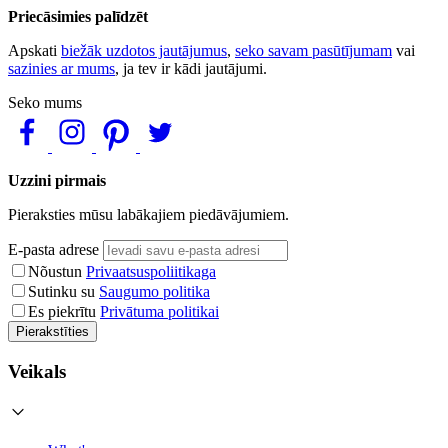
Priecāsimies palīdzēt
Apskati
biežāk uzdotos jautājumus
,
seko savam pasūtījumam
vai
sazinies ar mums
, ja tev ir kādi jautājumi.
Seko mums
Uzzini pirmais
Pieraksties mūsu labākajiem piedāvājumiem.
E-pasta adrese
Nõustun
Privaatsuspoliitikaga
Sutinku su
Saugumo politika
Es piekrītu
Privātuma politikai
Pierakstīties
Veikals