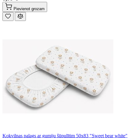
Pievienot grozam
Kokvilnas palags ar gumiju šūpulītim 50x83 "Sweet bear white"