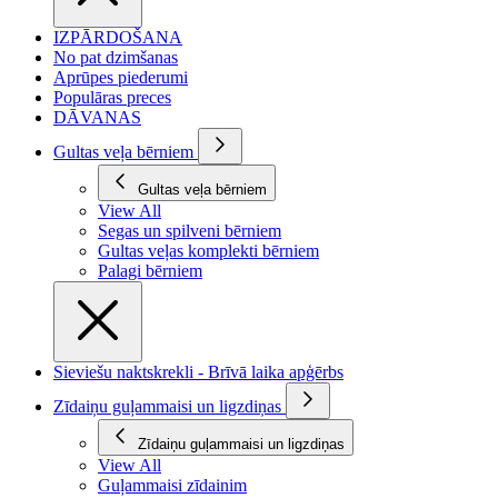
IZPĀRDOŠANA
No pat dzimšanas
Aprūpes piederumi
Populāras preces
DĀVANAS
Gultas veļa bērniem
Gultas veļa bērniem
View All
Segas un spilveni bērniem
Gultas veļas komplekti bērniem
Palagi bērniem
Sieviešu naktskrekli - Brīvā laika apģērbs
Zīdaiņu guļammaisi un ligzdiņas
Zīdaiņu guļammaisi un ligzdiņas
View All
Guļammaisi zīdainim