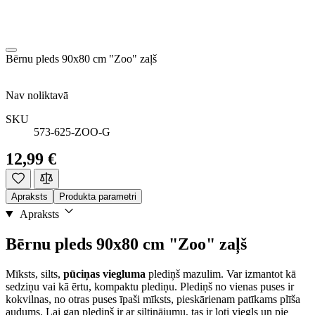
Bērnu pleds 90x80 cm "Zoo" zaļš
Nav noliktavā
SKU
573-625-ZOO-G
12,99 €
Apraksts
Produkta parametri
Apraksts
Bērnu pleds 90x80 cm "Zoo" zaļš
Mīksts, silts,
pūciņas viegluma
plediņš mazulim. Var izmantot kā
sedziņu vai kā ērtu, kompaktu plediņu. Plediņš no vienas puses ir
kokvilnas, no otras puses īpaši mīksts, pieskārienam patīkams plīša
audums. Lai gan plediņš ir ar siltinājumu, tas ir ļoti viegls un pie