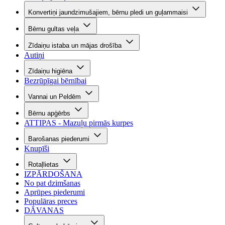
Konvertiņi jaundzimušajiem, bērnu pledi un guļammaisi
Bērnu gultas veļa
Zīdaiņu istaba un mājas drošība
Autiņi
Zīdaiņu higiēna
Bezrūpīgai bērnībai
Vannai un Peldēm
Bērnu apģērbs
ATTIPAS - Mazuļu pirmās kurpes
Barošanas piederumi
Knupīši
Rotaļlietas
IZPĀRDOŠANA
No pat dzimšanas
Aprūpes piederumi
Populāras preces
DĀVANAS