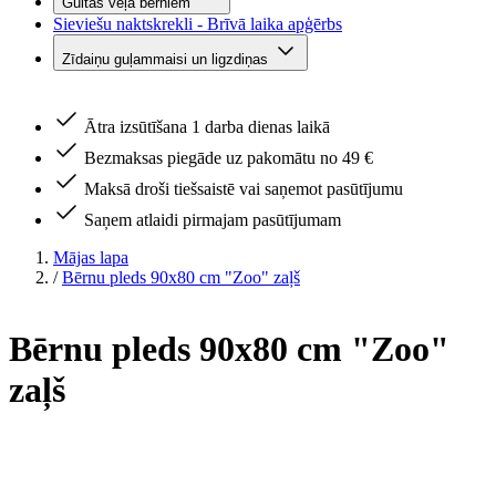
Gultas veļa bērniem
Sieviešu naktskrekli - Brīvā laika apģērbs
Zīdaiņu guļammaisi un ligzdiņas
Ātra izsūtīšana 1 darba dienas laikā
Bezmaksas piegāde uz pakomātu no 49 €
Maksā droši tiešsaistē vai saņemot pasūtījumu
Saņem atlaidi pirmajam pasūtījumam
Mājas lapa
/
Bērnu pleds 90x80 cm "Zoo" zaļš
Bērnu pleds 90x80 cm "Zoo"
zaļš