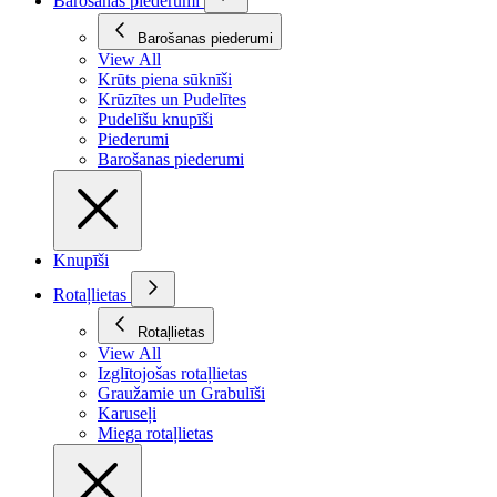
Barošanas piederumi
Barošanas piederumi
View All
Krūts piena sūknīši
Krūzītes un Pudelītes
Pudelīšu knupīši
Piederumi
Barošanas piederumi
Knupīši
Rotaļlietas
Rotaļlietas
View All
Izglītojošas rotaļlietas
Graužamie un Grabulīši
Karuseļi
Miega rotaļlietas