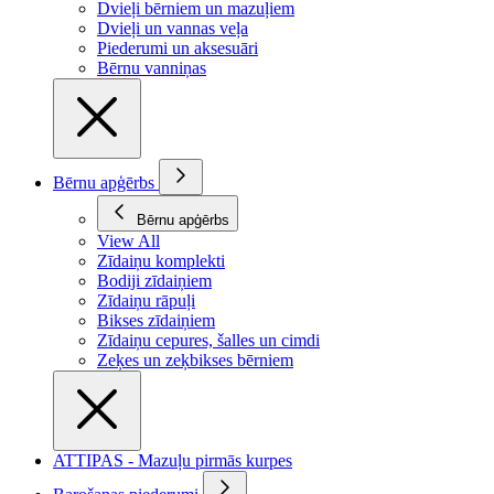
Dvieļi bērniem un mazuļiem
Dvieļi un vannas veļa
Piederumi un aksesuāri
Bērnu vanniņas
Bērnu apģērbs
Bērnu apģērbs
View All
Zīdaiņu komplekti
Bodiji zīdaiņiem
Zīdaiņu rāpuļi
Bikses zīdaiņiem
Zīdaiņu cepures, šalles un cimdi
Zeķes un zeķbikses bērniem
ATTIPAS - Mazuļu pirmās kurpes