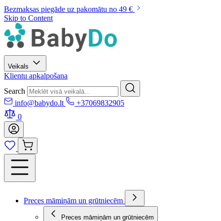
Bezmaksas piegāde uz pakomātu no 49 €
Skip to Content
Veikals
Klientu apkalpošana
Search
info@babydo.lt
+37069832905
0
Preces māmiņām un grūtniecēm
Preces māmiņām un grūtniecēm