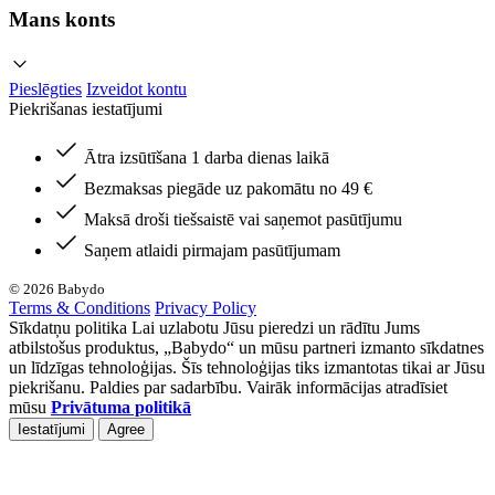
Mans konts
Pieslēgties
Izveidot kontu
Piekrišanas iestatījumi
Ātra izsūtīšana 1 darba dienas laikā
Bezmaksas piegāde uz pakomātu no 49 €
Maksā droši tiešsaistē vai saņemot pasūtījumu
Saņem atlaidi pirmajam pasūtījumam
© 2026 Babydo
Terms & Conditions
Privacy Policy
Sīkdatņu politika Lai uzlabotu Jūsu pieredzi un rādītu Jums
atbilstošus produktus, „Babydo“ un mūsu partneri izmanto sīkdatnes
un līdzīgas tehnoloģijas. Šīs tehnoloģijas tiks izmantotas tikai ar Jūsu
piekrišanu. Paldies par sadarbību. Vairāk informācijas atradīsiet
mūsu
Privātuma politikā
Iestatījumi
Agree