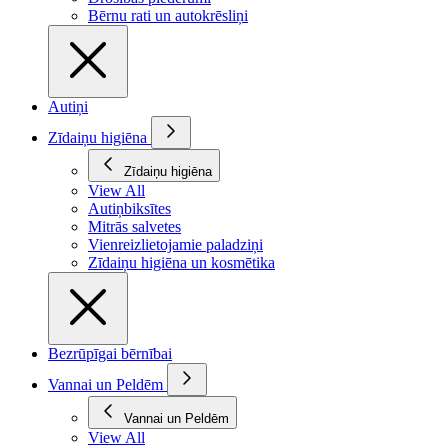
Bērnu rati un autokrēsliņi
Autiņi
Zīdaiņu higiēna
Zīdaiņu higiēna
View All
Autiņbiksītes
Mitrās salvetes
Vienreizlietojamie paladziņi
Zīdaiņu higiēna un kosmētika
Bezrūpīgai bērnībai
Vannai un Peldēm
Vannai un Peldēm
View All