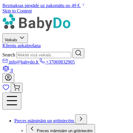
Bezmaksas piegāde uz pakomātu no 49 €
Skip to Content
Veikals
Klientu apkalpošana
Search
info@babydo.lt
+37069832905
0
Preces māmiņām un grūtniecēm
Preces māmiņām un grūtniecēm