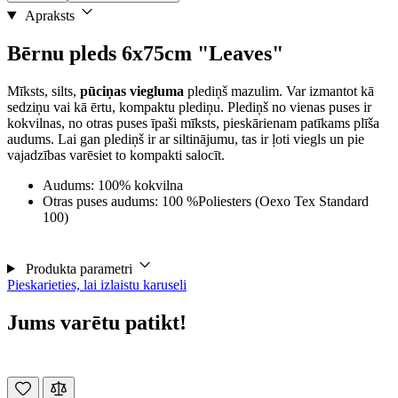
Apraksts
Bērnu pleds 6x75cm "Leaves"
Mīksts, silts,
pūciņas viegluma
plediņš mazulim. Var izmantot kā
sedziņu vai kā ērtu, kompaktu plediņu. Plediņš no vienas puses ir
kokvilnas, no otras puses īpaši mīksts, pieskārienam patīkams plīša
audums. Lai gan plediņš ir ar siltinājumu, tas ir ļoti viegls un pie
vajadzības varēsiet to kompakti salocīt.
Audums: 100% kokvilna
Otras puses audums: 100 %Poliesters (Oexo Tex Standard
100)
Produkta parametri
Pieskarieties, lai izlaistu karuseli
Jums varētu patikt!