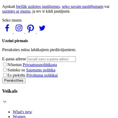
Apskati
biežāk uzdotos jautājumus
,
seko savam pasūtījumam
vai
sazinies ar mums
, ja tev ir kādi jautājumi.
Seko mums
Uzzini pirmais
Pieraksties mūsu labākajiem piedāvājumiem.
E-pasta adrese
Nõustun
Privaatsuspoliitikaga
Sutinku su
Saugumo politika
Es piekrītu
Privātuma politikai
Pierakstīties
Veikals
What's new
Women