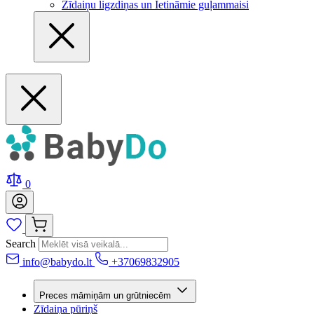
Zīdaiņu ligzdiņas un Ietināmie guļammaisi
0
Search
info@babydo.lt
+37069832905
Preces māmiņām un grūtniecēm
Zīdaiņa pūriņš