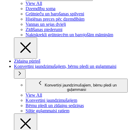
View All
Dzemdību soma
Grūtnieču un barošanas spilveni
Higiēnas preces pēc dzemdībām
Vannas un sejas dvieļi
Zīdīšanas piederumi
Naktskrekli grūtniecēm un barojošām māmiņām
Zīdaiņa pūriņš
Konvertiņi jaundzimušajiem, bērnu pledi un guļammaisi
Konvertiņi jaundzimušajiem, bērnu pledi un
guļammaisi
View All
Konvertiņi jaundzimušajiem
Bērnu pledi un zīdaiņu sedziņas
Siltie guļammaisi ratiem