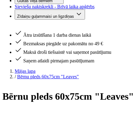
Gultas veļa bērniem
Sieviešu naktskrekli - Brīvā laika apģērbs
Zīdaiņu guļammaisi un ligzdiņas
Ātra izsūtīšana 1 darba dienas laikā
Bezmaksas piegāde uz pakomātu no 49 €
Maksā droši tiešsaistē vai saņemot pasūtījumu
Saņem atlaidi pirmajam pasūtījumam
Mājas lapa
/
Bērnu pleds 60x75cm "Leaves"
Bērnu pleds 60x75cm "Leaves"