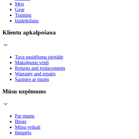
Men
Gear
Training
Izpārdošana
Klientu apkalpošana
Tava pasūtījuma piegāde
Maksājumu veidi
Returns and replacements
Warranty and repairs
Sazinies ar mums
Mūsu uzņēmums
Par mums
Blogs
Mūsu veikali
Ilgtspēja