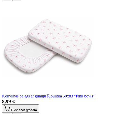
Kokvilnas palags ar gumiju šūpulītim 50x83 "Pink bows"
8,99 €
Pievienot grozam