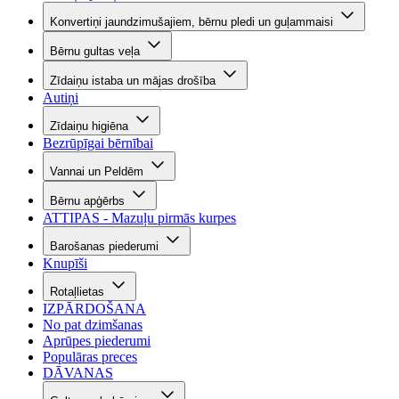
Konvertiņi jaundzimušajiem, bērnu pledi un guļammaisi
Bērnu gultas veļa
Zīdaiņu istaba un mājas drošība
Autiņi
Zīdaiņu higiēna
Bezrūpīgai bērnībai
Vannai un Peldēm
Bērnu apģērbs
ATTIPAS - Mazuļu pirmās kurpes
Barošanas piederumi
Knupīši
Rotaļlietas
IZPĀRDOŠANA
No pat dzimšanas
Aprūpes piederumi
Populāras preces
DĀVANAS