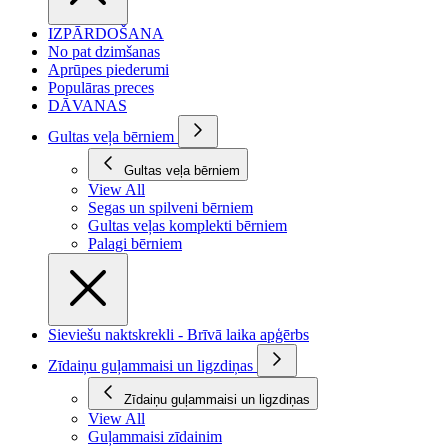
IZPĀRDOŠANA
No pat dzimšanas
Aprūpes piederumi
Populāras preces
DĀVANAS
Gultas veļa bērniem
Gultas veļa bērniem
View All
Segas un spilveni bērniem
Gultas veļas komplekti bērniem
Palagi bērniem
Sieviešu naktskrekli - Brīvā laika apģērbs
Zīdaiņu guļammaisi un ligzdiņas
Zīdaiņu guļammaisi un ligzdiņas
View All
Guļammaisi zīdainim