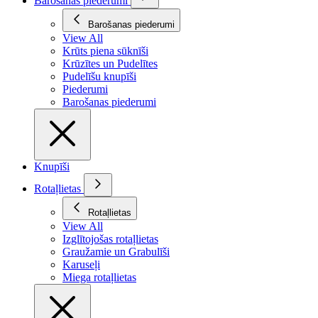
Barošanas piederumi
Barošanas piederumi
View All
Krūts piena sūknīši
Krūzītes un Pudelītes
Pudelīšu knupīši
Piederumi
Barošanas piederumi
Knupīši
Rotaļlietas
Rotaļlietas
View All
Izglītojošas rotaļlietas
Graužamie un Grabulīši
Karuseļi
Miega rotaļlietas