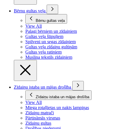
Bērnu gultas veļa
Bērnu gultas veļa
View All
Palagi bērniem un zīdaiņiem
Gultas veļa šūpuļiem
Spilveni un segas zīdaiņiem
Gultas veļa zīdaiņu gultiņām
Gultas veļa ratiņiem
Muslina tekstils zīdaiņiem
Zīdaiņu istaba un mājas drošība
Zīdaiņu istaba un mājas drošība
View All
Miega rotaļlietas un nakts lampiņas
Zīdaiņu matrači
Pārtināmās virsmas
Zīdaiņu gultas
Drošības piederumi