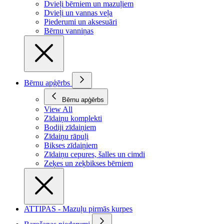
Dvieļi bērniem un mazuļiem
Dvieļi un vannas veļa
Piederumi un aksesuāri
Bērnu vanniņas
Bērnu apģērbs
Bērnu apģērbs
View All
Zīdaiņu komplekti
Bodiji zīdaiņiem
Zīdaiņu rāpuļi
Bikses zīdaiņiem
Zīdaiņu cepures, šalles un cimdi
Zeķes un zeķbikses bērniem
ATTIPAS - Mazuļu pirmās kurpes