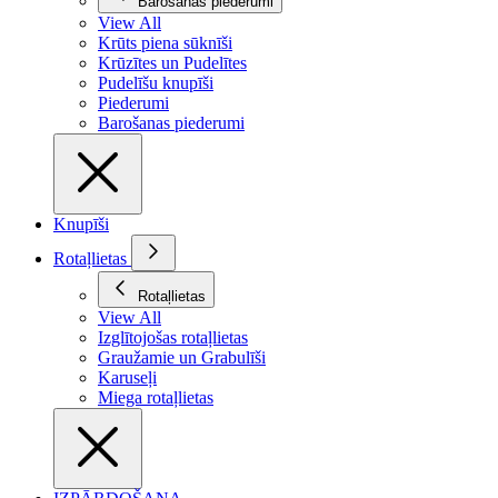
Barošanas piederumi
View All
Krūts piena sūknīši
Krūzītes un Pudelītes
Pudelīšu knupīši
Piederumi
Barošanas piederumi
Knupīši
Rotaļlietas
Rotaļlietas
View All
Izglītojošas rotaļlietas
Graužamie un Grabulīši
Karuseļi
Miega rotaļlietas