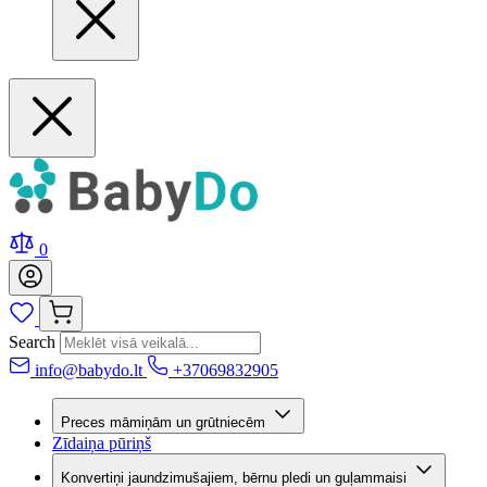
0
Search
info@babydo.lt
+37069832905
Preces māmiņām un grūtniecēm
Zīdaiņa pūriņš
Konvertiņi jaundzimušajiem, bērnu pledi un guļammaisi