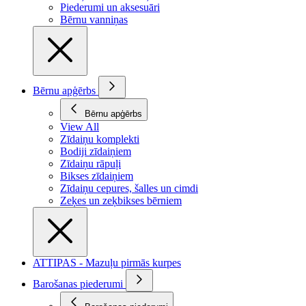
Piederumi un aksesuāri
Bērnu vanniņas
Bērnu apģērbs
Bērnu apģērbs
View All
Zīdaiņu komplekti
Bodiji zīdaiņiem
Zīdaiņu rāpuļi
Bikses zīdaiņiem
Zīdaiņu cepures, šalles un cimdi
Zeķes un zeķbikses bērniem
ATTIPAS - Mazuļu pirmās kurpes
Barošanas piederumi