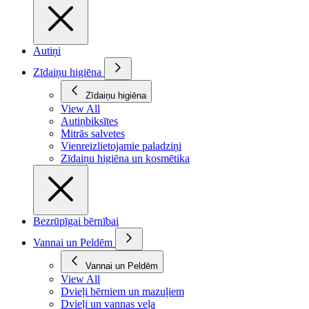
Autiņi
Zīdaiņu higiēna
Zīdaiņu higiēna
View All
Autiņbiksītes
Mitrās salvetes
Vienreizlietojamie paladziņi
Zīdaiņu higiēna un kosmētika
Bezrūpīgai bērnībai
Vannai un Peldēm
Vannai un Peldēm
View All
Dvieļi bērniem un mazuļiem
Dvieļi un vannas veļa