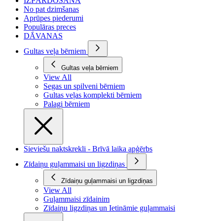
IZPĀRDOŠANA
No pat dzimšanas
Aprūpes piederumi
Populāras preces
DĀVANAS
Gultas veļa bērniem
Gultas veļa bērniem
View All
Segas un spilveni bērniem
Gultas veļas komplekti bērniem
Palagi bērniem
Sieviešu naktskrekli - Brīvā laika apģērbs
Zīdaiņu guļammaisi un ligzdiņas
Zīdaiņu guļammaisi un ligzdiņas
View All
Guļammaisi zīdainim
Zīdaiņu ligzdiņas un Ietināmie guļammaisi