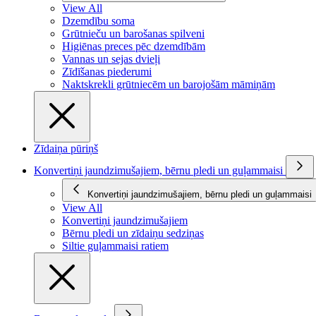
View All
Dzemdību soma
Grūtnieču un barošanas spilveni
Higiēnas preces pēc dzemdībām
Vannas un sejas dvieļi
Zīdīšanas piederumi
Naktskrekli grūtniecēm un barojošām māmiņām
Zīdaiņa pūriņš
Konvertiņi jaundzimušajiem, bērnu pledi un guļammaisi
Konvertiņi jaundzimušajiem, bērnu pledi un guļammaisi
View All
Konvertiņi jaundzimušajiem
Bērnu pledi un zīdaiņu sedziņas
Siltie guļammaisi ratiem