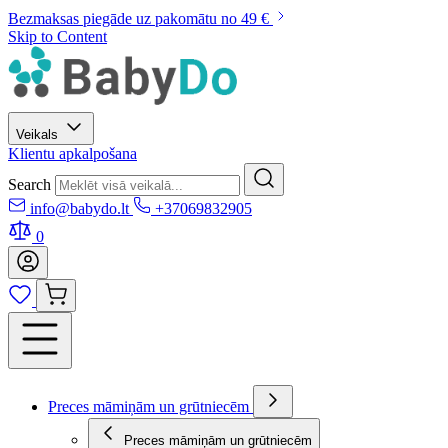
Bezmaksas piegāde uz pakomātu no 49 €
Skip to Content
Veikals
Klientu apkalpošana
Search
info@babydo.lt
+37069832905
0
Preces māmiņām un grūtniecēm
Preces māmiņām un grūtniecēm