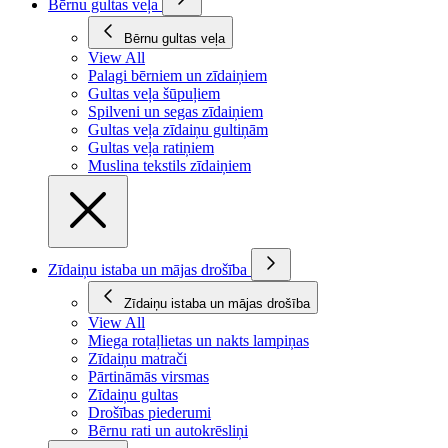
Bērnu gultas veļa
Bērnu gultas veļa
View All
Palagi bērniem un zīdaiņiem
Gultas veļa šūpuļiem
Spilveni un segas zīdaiņiem
Gultas veļa zīdaiņu gultiņām
Gultas veļa ratiņiem
Muslina tekstils zīdaiņiem
Zīdaiņu istaba un mājas drošība
Zīdaiņu istaba un mājas drošība
View All
Miega rotaļlietas un nakts lampiņas
Zīdaiņu matrači
Pārtināmās virsmas
Zīdaiņu gultas
Drošības piederumi
Bērnu rati un autokrēsliņi