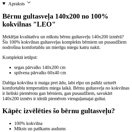
Apraksts
Bērnu gultasveļa 140x200 no 100%
kokvilnas "LEO"
Meklējat kvalitatīvu un mīkstu bērnu gultasveļu 140x200 izmērā?
Šis 100% kokvilnas gultasveļas komplekts bērniem un pusaudžiem
nodrošina komfortablu un mierīgu miegu katru nakti.
Komplektā ietilpst:
segas pārvalks 140x200 cm
spilvena pārvalks 60x40 cm
Dabīga kokvilna ir maiga pret ādu, labi elpo un palīdz uzturēt
komfortablu temperatūru miega laikā. Bērnu gultasveļa no kokvilnas
ir lieliski piemērota gan bērniem, gan pusaudžiem, savukārt
140x200 izmērs ir ideāli piemērots vienguļamajai gultai.
Kāpēc izvēlēties šo bērnu gultasveļu?
100% kokvilna
Mīksts un patīkams audums