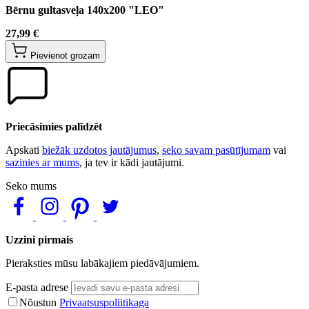
Bērnu gultasveļa 140x200 "LEO"
27,99 €
Pievienot grozam
Priecāsimies palīdzēt
Apskati
biežāk uzdotos jautājumus
,
seko savam pasūtījumam
vai
sazinies ar mums
, ja tev ir kādi jautājumi.
Seko mums
Uzzini pirmais
Pieraksties mūsu labākajiem piedāvājumiem.
E-pasta adrese
Nõustun
Privaatsuspoliitikaga