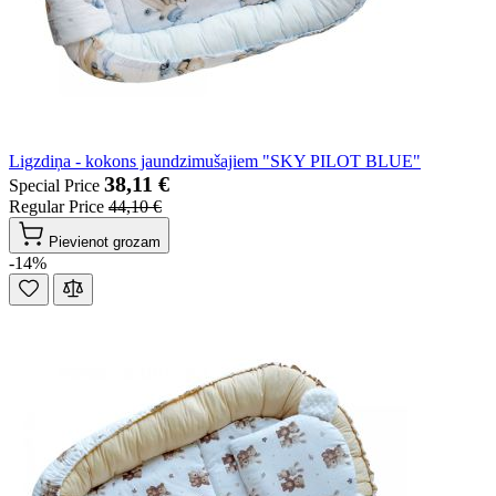
Ligzdiņa - kokons jaundzimušajiem "SKY PILOT BLUE"
38,11 €
Special Price
Regular Price
44,10 €
Pievienot grozam
-14%