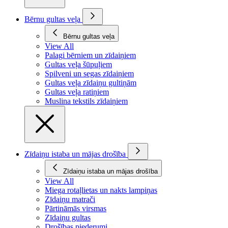
Bērnu gultas veļa
Bērnu gultas veļa
View All
Palagi bērniem un zīdaiņiem
Gultas veļa šūpuļiem
Spilveni un segas zīdaiņiem
Gultas veļa zīdaiņu gultiņām
Gultas veļa ratiņiem
Muslina tekstils zīdaiņiem
Zīdaiņu istaba un mājas drošība
Zīdaiņu istaba un mājas drošība
View All
Miega rotaļlietas un nakts lampiņas
Zīdaiņu matrači
Pārtināmās virsmas
Zīdaiņu gultas
Drošības piederumi