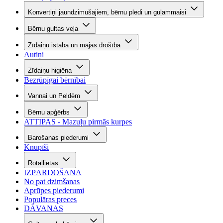
Konvertiņi jaundzimušajiem, bērnu pledi un guļammaisi
Bērnu gultas veļa
Zīdaiņu istaba un mājas drošība
Autiņi
Zīdaiņu higiēna
Bezrūpīgai bērnībai
Vannai un Peldēm
Bērnu apģērbs
ATTIPAS - Mazuļu pirmās kurpes
Barošanas piederumi
Knupīši
Rotaļlietas
IZPĀRDOŠANA
No pat dzimšanas
Aprūpes piederumi
Populāras preces
DĀVANAS