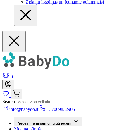
Zīdaiņu ligzdiņas un Ietināmie guļammaisi
0
Search
info@babydo.lt
+37069832905
Preces māmiņām un grūtniecēm
Zīdaiņa pūriņš