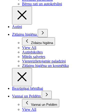
Bērnu rati un autokrēsliņi
Autiņi
Zīdaiņu higiēna
Zīdaiņu higiēna
View All
Autiņbiksītes
Mitrās salvetes
Vienreizlietojamie paladziņi
Zīdaiņu higiēna un kosmētika
Bezrūpīgai bērnībai
Vannai un Peldēm
Vannai un Peldēm
View All