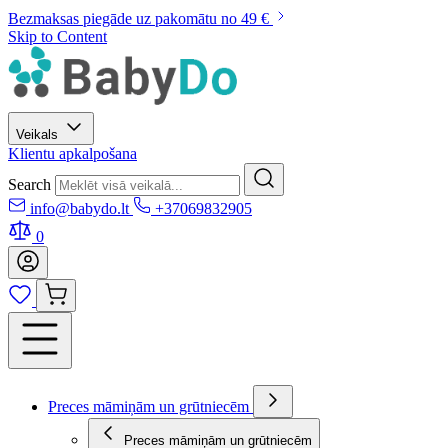
Bezmaksas piegāde uz pakomātu no 49 €
Skip to Content
Veikals
Klientu apkalpošana
Search
info@babydo.lt
+37069832905
0
Preces māmiņām un grūtniecēm
Preces māmiņām un grūtniecēm