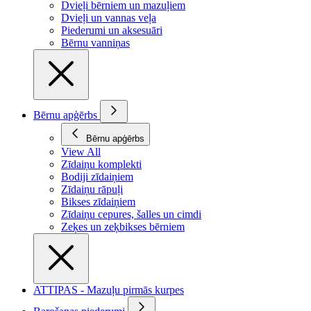
Dvieļi bērniem un mazuļiem
Dvieļi un vannas veļa
Piederumi un aksesuāri
Bērnu vanniņas
Bērnu apģērbs
Bērnu apģērbs
View All
Zīdaiņu komplekti
Bodiji zīdaiņiem
Zīdaiņu rāpuļi
Bikses zīdaiņiem
Zīdaiņu cepures, šalles un cimdi
Zeķes un zeķbikses bērniem
ATTIPAS - Mazuļu pirmās kurpes