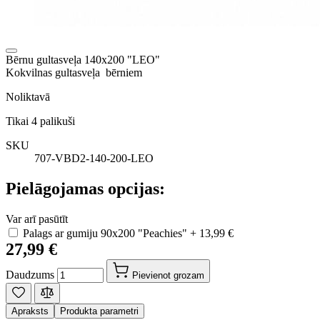
Bērnu gultasveļa 140x200 "LEO"
Kokvilnas gultasveļa bērniem
Noliktavā
Tikai
4
palikuši
SKU
707-VBD2-140-200-LEO
Pielāgojamas opcijas:
Var arī pasūtīt
Palags ar gumiju 90x200 "Peachies"
+
13,99 €
27,99 €
Daudzums
Pievienot grozam
Apraksts
Produkta parametri