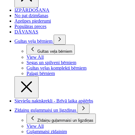
IZPĀRDOŠANA
No pat dzimšanas
Aprūpes piederumi
Populāras preces
DĀVANAS
Gultas veļa bērniem
Gultas veļa bērniem
View All
Segas un spilveni bērniem
Gultas veļas komplekti bērniem
Palagi bērniem
Sieviešu naktskrekli - Brīvā laika apģērbs
Zīdaiņu guļammaisi un ligzdiņas
Zīdaiņu guļammaisi un ligzdiņas
View All
Guļammaisi zīdainim