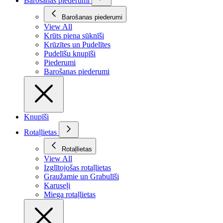
Barošanas piederumi
Barošanas piederumi
View All
Krūts piena sūknīši
Krūzītes un Pudelītes
Pudelīšu knupīši
Piederumi
Barošanas piederumi
Knupīši
Rotaļlietas
Rotaļlietas
View All
Izglītojošas rotaļlietas
Graužamie un Grabulīši
Karuseļi
Miega rotaļlietas