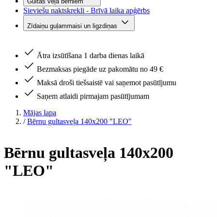
Gultas veļa bērniem
Sieviešu naktskrekli - Brīvā laika apģērbs
Zīdaiņu guļammaisi un ligzdiņas
Ātra izsūtīšana 1 darba dienas laikā
Bezmaksas piegāde uz pakomātu no 49 €
Maksā droši tiešsaistē vai saņemot pasūtījumu
Saņem atlaidi pirmajam pasūtījumam
Mājas lapa
/
Bērnu gultasveļa 140x200 "LEO"
Bērnu gultasveļa 140x200
"LEO"