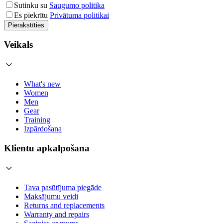
Sutinku su
Saugumo politika
Es piekrītu
Privātuma politikai
Pierakstīties
Veikals
What's new
Women
Men
Gear
Training
Izpārdošana
Klientu apkalpošana
Tava pasūtījuma piegāde
Maksājumu veidi
Returns and replacements
Warranty and repairs