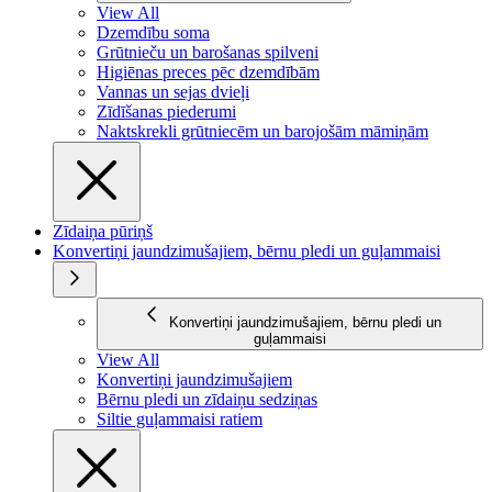
View All
Dzemdību soma
Grūtnieču un barošanas spilveni
Higiēnas preces pēc dzemdībām
Vannas un sejas dvieļi
Zīdīšanas piederumi
Naktskrekli grūtniecēm un barojošām māmiņām
Zīdaiņa pūriņš
Konvertiņi jaundzimušajiem, bērnu pledi un guļammaisi
Konvertiņi jaundzimušajiem, bērnu pledi un
guļammaisi
View All
Konvertiņi jaundzimušajiem
Bērnu pledi un zīdaiņu sedziņas
Siltie guļammaisi ratiem