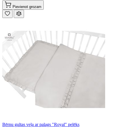
Pievienot grozam
Bērnu gultas veļa ar palags "Royal" pelēks