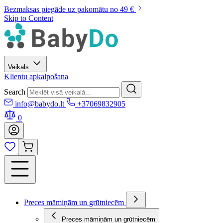
Bezmaksas piegāde uz pakomātu no 49 €
Skip to Content
Veikals
Klientu apkalpošana
Search
info@babydo.lt
+37069832905
0
Preces māmiņām un grūtniecēm
Preces māmiņām un grūtniecēm