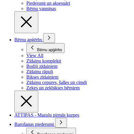
Piederumi un aksesuāri
Bērnu vanniņas
Bērnu apģērbs
Bērnu apģērbs
View All
Zīdaiņu komplekti
Bodiji zīdaiņiem
Zīdaiņu rāpuļi
Bikses zīdaiņiem
Zīdaiņu cepures, šalles un cimdi
Zeķes un zeķbikses bērniem
ATTIPAS - Mazuļu pirmās kurpes
Barošanas piederumi