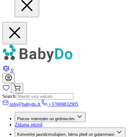
0
Search
info@babydo.lt
+37069832905
Preces māmiņām un grūtniecēm
Zīdaiņa pūriņš
Konvertiņi jaundzimušajiem, bērnu pledi un guļammaisi