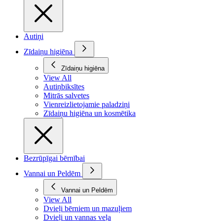
Autiņi
Zīdaiņu higiēna
Zīdaiņu higiēna
View All
Autiņbiksītes
Mitrās salvetes
Vienreizlietojamie paladziņi
Zīdaiņu higiēna un kosmētika
Bezrūpīgai bērnībai
Vannai un Peldēm
Vannai un Peldēm
View All
Dvieļi bērniem un mazuļiem
Dvieļi un vannas veļa