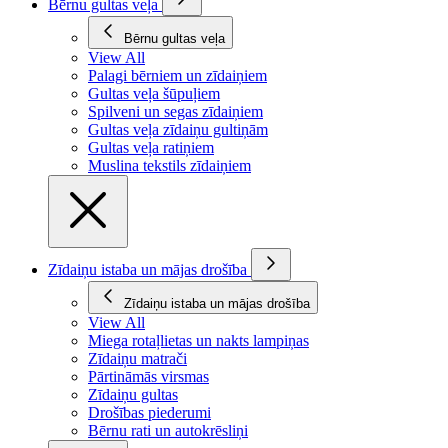
Bērnu gultas veļa
Bērnu gultas veļa
View All
Palagi bērniem un zīdaiņiem
Gultas veļa šūpuļiem
Spilveni un segas zīdaiņiem
Gultas veļa zīdaiņu gultiņām
Gultas veļa ratiņiem
Muslina tekstils zīdaiņiem
Zīdaiņu istaba un mājas drošība
Zīdaiņu istaba un mājas drošība
View All
Miega rotaļlietas un nakts lampiņas
Zīdaiņu matrači
Pārtināmās virsmas
Zīdaiņu gultas
Drošības piederumi
Bērnu rati un autokrēsliņi