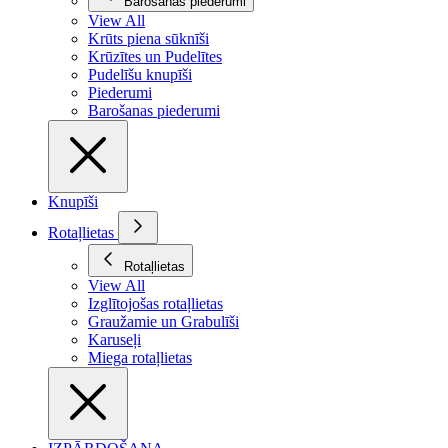
Barošanas piederumi
View All
Krūts piena sūknīši
Krūzītes un Pudelītes
Pudelīšu knupīši
Piederumi
Barošanas piederumi
Knupīši
Rotaļlietas
Rotaļlietas
View All
Izglītojošas rotaļlietas
Graužamie un Grabulīši
Karuseļi
Miega rotaļlietas