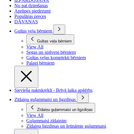
IZPĀRDOŠANA
No pat dzimšanas
Aprūpes piederumi
Populāras preces
DĀVANAS
Gultas veļa bērniem
Gultas veļa bērniem
View All
Segas un spilveni bērniem
Gultas veļas komplekti bērniem
Palagi bērniem
Sieviešu naktskrekli - Brīvā laika apģērbs
Zīdaiņu guļammaisi un ligzdiņas
Zīdaiņu guļammaisi un ligzdiņas
View All
Guļammaisi zīdainim
Zīdaiņu ligzdiņas un Ietināmie guļammaisi