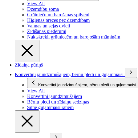
View All
Dzemdību soma
Grūtnieču un barošanas spilveni
Higiēnas preces pēc dzemdībām
Vannas un sejas dvieļi
Zīdīšanas piederumi
Naktskrekli grūtniecēm un barojošām māmiņām
Zīdaiņa pūriņš
Konvertiņi jaundzimušajiem, bērnu pledi un guļammaisi
Konvertiņi jaundzimušajiem, bērnu pledi un guļammaisi
View All
Konvertiņi jaundzimušajiem
Bērnu pledi un zīdaiņu sedziņas
Siltie guļammaisi ratiem