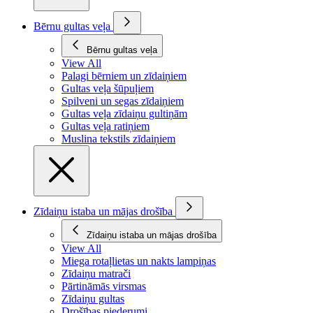
Bērnu gultas veļa
Bērnu gultas veļa
View All
Palagi bērniem un zīdaiņiem
Gultas veļa šūpuļiem
Spilveni un segas zīdaiņiem
Gultas veļa zīdaiņu gultiņām
Gultas veļa ratiņiem
Muslina tekstils zīdaiņiem
Zīdaiņu istaba un mājas drošība
Zīdaiņu istaba un mājas drošība
View All
Miega rotaļlietas un nakts lampiņas
Zīdaiņu matrači
Pārtināmās virsmas
Zīdaiņu gultas
Drošības piederumi