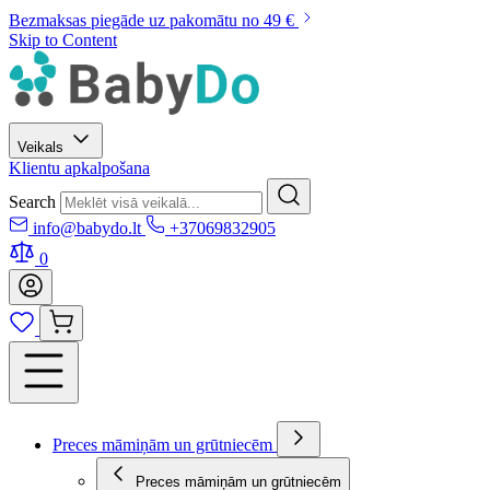
Bezmaksas piegāde uz pakomātu no 49 €
Skip to Content
Veikals
Klientu apkalpošana
Search
info@babydo.lt
+37069832905
0
Preces māmiņām un grūtniecēm
Preces māmiņām un grūtniecēm