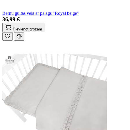
Bērnu gultas veļa ar palags "Royal beige"
36,99 €
Pievienot grozam