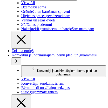
View All
Dzemdību soma
Grūtnieču un barošanas spilveni
Higiēnas preces pēc dzemdībām
Vannas un sejas dvieļi
Zīdīšanas piederumi
Naktskrekli grūtniecēm un barojošām māmiņām
Zīdaiņa pūriņš
Konvertiņi jaundzimušajiem, bērnu pledi un guļammaisi
Konvertiņi jaundzimušajiem, bērnu pledi un
guļammaisi
View All
Konvertiņi jaundzimušajiem
Bērnu pledi un zīdaiņu sedziņas
Siltie guļammaisi ratiem