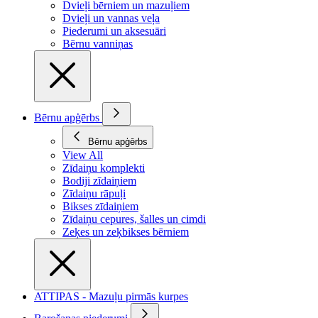
Dvieļi bērniem un mazuļiem
Dvieļi un vannas veļa
Piederumi un aksesuāri
Bērnu vanniņas
Bērnu apģērbs
Bērnu apģērbs
View All
Zīdaiņu komplekti
Bodiji zīdaiņiem
Zīdaiņu rāpuļi
Bikses zīdaiņiem
Zīdaiņu cepures, šalles un cimdi
Zeķes un zeķbikses bērniem
ATTIPAS - Mazuļu pirmās kurpes