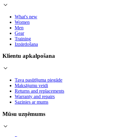
What's new
Women
Men
Gear
Training
Izpārdošana
Klientu apkalpošana
Tava pasūtījuma piegāde
Maksājumu veidi
Returns and replacements
Warranty and repairs
Sazinies ar mums
Mūsu uzņēmums