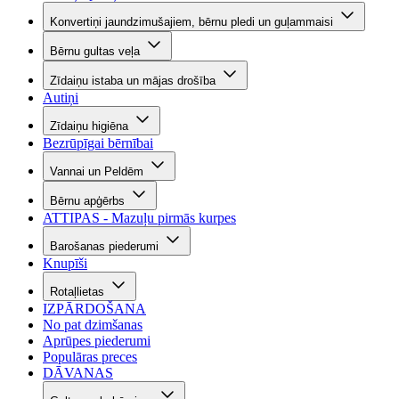
Konvertiņi jaundzimušajiem, bērnu pledi un guļammaisi
Bērnu gultas veļa
Zīdaiņu istaba un mājas drošība
Autiņi
Zīdaiņu higiēna
Bezrūpīgai bērnībai
Vannai un Peldēm
Bērnu apģērbs
ATTIPAS - Mazuļu pirmās kurpes
Barošanas piederumi
Knupīši
Rotaļlietas
IZPĀRDOŠANA
No pat dzimšanas
Aprūpes piederumi
Populāras preces
DĀVANAS