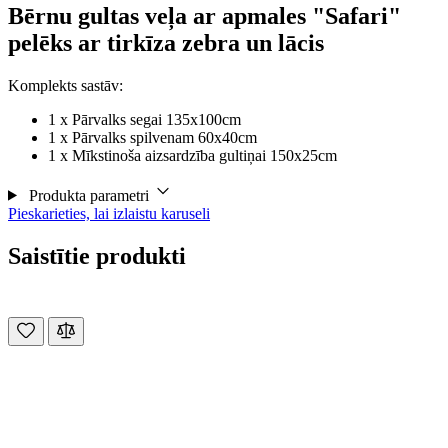
Bērnu gultas veļa ar apmales "Safari"
pelēks ar tirkīza zebra un lācis
Komplekts sastāv:
1 x Pārvalks segai 135x100cm
1 x Pārvalks spilvenam 60x40cm
1 x Mīkstinoša aizsardzība gultiņai 150x25cm
Produkta parametri
Pieskarieties, lai izlaistu karuseli
Saistītie produkti