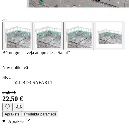
Bērnu gultas veļa ar apmales "Safari"
Nav noliktavā
SKU
551-BD3-SAFARI-T
25,90 €
22,50 €
Apraksts
Produkta parametri
Apraksts