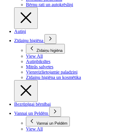
Bērnu rati un autokrēsliņi
Autiņi
Zīdaiņu higiēna
Zīdaiņu higiēna
View All
Autiņbiksītes
Mitrās salvetes
Vienreizlietojamie paladziņi
Zīdaiņu higiēna un kosmētika
Bezrūpīgai bērnībai
Vannai un Peldēm
Vannai un Peldēm
View All