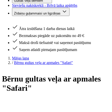
Gultas veļa bērniem
Sieviešu naktskrekli - Brīvā laika apģērbs
Zīdaiņu guļammaisi un ligzdiņas
Ātra izsūtīšana 1 darba dienas laikā
Bezmaksas piegāde uz pakomātu no 49 €
Maksā droši tiešsaistē vai saņemot pasūtījumu
Saņem atlaidi pirmajam pasūtījumam
Mājas lapa
/
Bērnu gultas veļa ar apmales "Safari"
Bērnu gultas veļa ar apmales
"Safari"