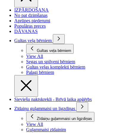
IZPĀRDOŠANA
No pat dzimšanas
Aprūpes piederumi
Populāras preces
DĀVANAS
Gultas veļa bērniem
Gultas veļa bērniem
View All
Segas un spilveni bērniem
Gultas veļas komplekti bērniem
Palagi bērniem
Sieviešu naktskrekli - Brīvā laika apģērbs
Zīdaiņu guļammaisi un ligzdiņas
Zīdaiņu guļammaisi un ligzdiņas
View All
Guļammaisi zīdainim