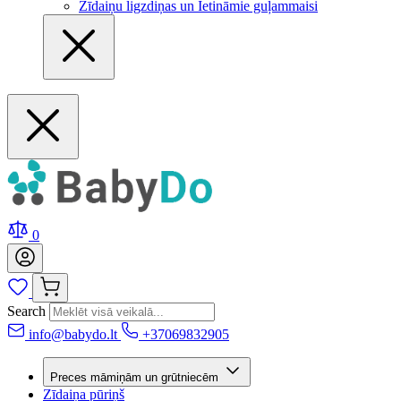
Zīdaiņu ligzdiņas un Ietināmie guļammaisi
0
Search
info@babydo.lt
+37069832905
Preces māmiņām un grūtniecēm
Zīdaiņa pūriņš