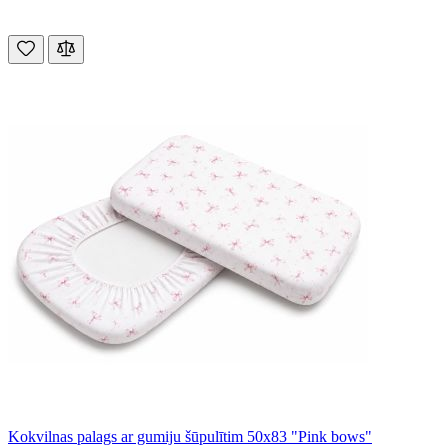
Kokvilnas palags ar gumiju šūpulītim 50x83 "Pink bows"