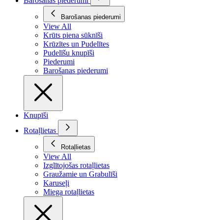
Barošanas piederumi
Barošanas piederumi
View All
Krūts piena sūknīši
Krūzītes un Pudelītes
Pudelīšu knupīši
Piederumi
Barošanas piederumi
Knupīši
Rotaļlietas
Rotaļlietas
View All
Izglītojošas rotaļlietas
Graužamie un Grabulīši
Karuseļi
Miega rotaļlietas