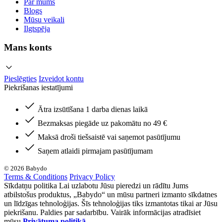
Par mums
Blogs
Mūsu veikali
Ilgtspēja
Mans konts
Pieslēgties
Izveidot kontu
Piekrišanas iestatījumi
Ātra izsūtīšana 1 darba dienas laikā
Bezmaksas piegāde uz pakomātu no 49 €
Maksā droši tiešsaistē vai saņemot pasūtījumu
Saņem atlaidi pirmajam pasūtījumam
© 2026 Babydo
Terms & Conditions
Privacy Policy
Sīkdatņu politika Lai uzlabotu Jūsu pieredzi un rādītu Jums
atbilstošus produktus, „Babydo“ un mūsu partneri izmanto sīkdatnes
un līdzīgas tehnoloģijas. Šīs tehnoloģijas tiks izmantotas tikai ar Jūsu
piekrišanu. Paldies par sadarbību. Vairāk informācijas atradīsiet
mūsu
Privātuma politikā