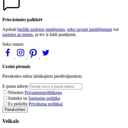
Priecāsimies palīdzēt
Apskati
biežāk uzdotos jautājumus
,
seko savam pasūtījumam
vai
sazinies ar mums
, ja tev ir kādi jautājumi.
Seko mums
Uzzini pirmais
Pieraksties mūsu labākajiem piedāvājumiem.
E-pasta adrese
Nõustun
Privaatsuspoliitikaga
Sutinku su
Saugumo politika
Es piekrītu
Privātuma politikai
Pierakstīties
Veikals