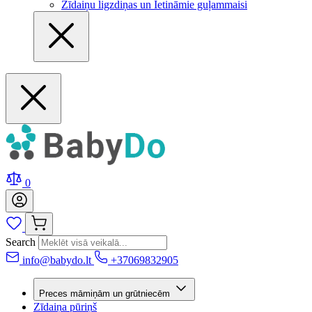
Zīdaiņu ligzdiņas un Ietināmie guļammaisi
0
Search
info@babydo.lt
+37069832905
Preces māmiņām un grūtniecēm
Zīdaiņa pūriņš