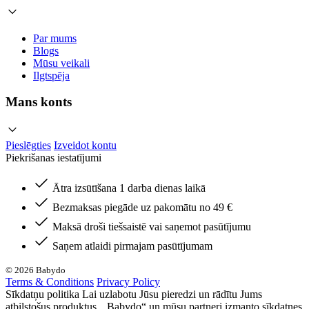
Par mums
Blogs
Mūsu veikali
Ilgtspēja
Mans konts
Pieslēgties
Izveidot kontu
Piekrišanas iestatījumi
Ātra izsūtīšana 1 darba dienas laikā
Bezmaksas piegāde uz pakomātu no 49 €
Maksā droši tiešsaistē vai saņemot pasūtījumu
Saņem atlaidi pirmajam pasūtījumam
© 2026 Babydo
Terms & Conditions
Privacy Policy
Sīkdatņu politika Lai uzlabotu Jūsu pieredzi un rādītu Jums
atbilstošus produktus, „Babydo“ un mūsu partneri izmanto sīkdatnes