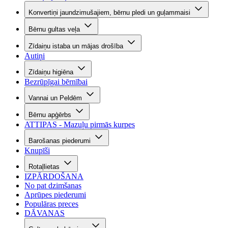
Konvertiņi jaundzimušajiem, bērnu pledi un guļammaisi
Bērnu gultas veļa
Zīdaiņu istaba un mājas drošība
Autiņi
Zīdaiņu higiēna
Bezrūpīgai bērnībai
Vannai un Peldēm
Bērnu apģērbs
ATTIPAS - Mazuļu pirmās kurpes
Barošanas piederumi
Knupīši
Rotaļlietas
IZPĀRDOŠANA
No pat dzimšanas
Aprūpes piederumi
Populāras preces
DĀVANAS