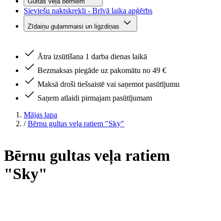
Gultas veļa bērniem
Sieviešu naktskrekli - Brīvā laika apģērbs
Zīdaiņu guļammaisi un ligzdiņas
Ātra izsūtīšana 1 darba dienas laikā
Bezmaksas piegāde uz pakomātu no 49 €
Maksā droši tiešsaistē vai saņemot pasūtījumu
Saņem atlaidi pirmajam pasūtījumam
Mājas lapa
/
Bērnu gultas veļa ratiem "Sky"
Bērnu gultas veļa ratiem
"Sky"