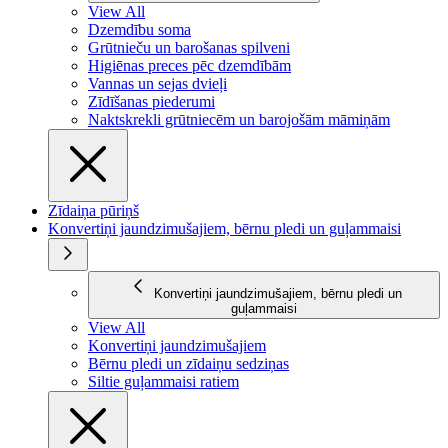
View All
Dzemdību soma
Grūtnieču un barošanas spilveni
Higiēnas preces pēc dzemdībām
Vannas un sejas dvieļi
Zīdīšanas piederumi
Naktskrekli grūtniecēm un barojošām māmiņām
Zīdaiņa pūriņš
Konvertiņi jaundzimušajiem, bērnu pledi un guļammaisi
Konvertiņi jaundzimušajiem, bērnu pledi un
guļammaisi
View All
Konvertiņi jaundzimušajiem
Bērnu pledi un zīdaiņu sedziņas
Siltie guļammaisi ratiem