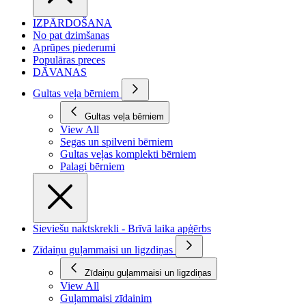
IZPĀRDOŠANA
No pat dzimšanas
Aprūpes piederumi
Populāras preces
DĀVANAS
Gultas veļa bērniem
Gultas veļa bērniem
View All
Segas un spilveni bērniem
Gultas veļas komplekti bērniem
Palagi bērniem
Sieviešu naktskrekli - Brīvā laika apģērbs
Zīdaiņu guļammaisi un ligzdiņas
Zīdaiņu guļammaisi un ligzdiņas
View All
Guļammaisi zīdainim