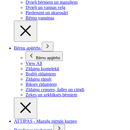
Dvieļi bērniem un mazuļiem
Dvieļi un vannas veļa
Piederumi un aksesuāri
Bērnu vanniņas
Bērnu apģērbs
Bērnu apģērbs
View All
Zīdaiņu komplekti
Bodiji zīdaiņiem
Zīdaiņu rāpuļi
Bikses zīdaiņiem
Zīdaiņu cepures, šalles un cimdi
Zeķes un zeķbikses bērniem
ATTIPAS - Mazuļu pirmās kurpes