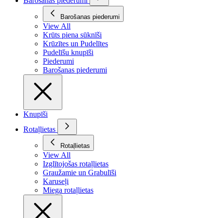
Barošanas piederumi
Barošanas piederumi
View All
Krūts piena sūknīši
Krūzītes un Pudelītes
Pudelīšu knupīši
Piederumi
Barošanas piederumi
Knupīši
Rotaļlietas
Rotaļlietas
View All
Izglītojošas rotaļlietas
Graužamie un Grabulīši
Karuseļi
Miega rotaļlietas