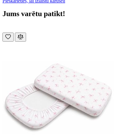
Pieskarieties, lai izlaistu karuseli
Jums varētu patikt!