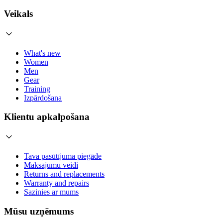
Veikals
What's new
Women
Men
Gear
Training
Izpārdošana
Klientu apkalpošana
Tava pasūtījuma piegāde
Maksājumu veidi
Returns and replacements
Warranty and repairs
Sazinies ar mums
Mūsu uzņēmums