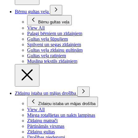
Bērnu gultas veļa
Bērnu gultas veļa
View All
Palagi bērniem un zīdaiņiem
Gultas veļa šūpuļiem
Spilveni un segas zīdaiņiem
Gultas veļa zīdaiņu gultiņām
Gultas veļa ratiņiem
Muslina tekstils zīdaiņiem
Zīdaiņu istaba un mājas drošība
Zīdaiņu istaba un mājas drošība
View All
Miega rotaļlietas un nakts lampiņas
Zīdaiņu matrači
Pārtināmās virsmas
Zīdaiņu gultas
Drošības piederumi