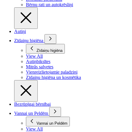
Bērnu rati un autokrēsliņi
Autiņi
Zīdaiņu higiēna
Zīdaiņu higiēna
View All
Autiņbiksītes
Mitrās salvetes
Vienreizlietojamie paladziņi
Zīdaiņu higiēna un kosmētika
Bezrūpīgai bērnībai
Vannai un Peldēm
Vannai un Peldēm
View All