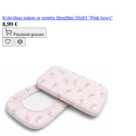
Kokvilnas palags ar gumiju šūpulītim 50x83 "Pink bows"
8,99 €
Pievienot grozam