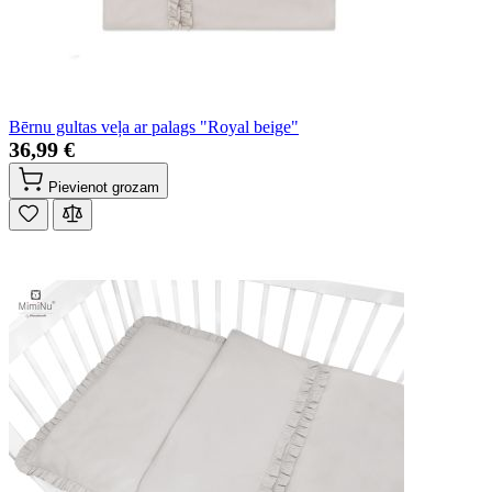
Bērnu gultas veļa ar palags "Royal beige"
36,99 €
Pievienot grozam