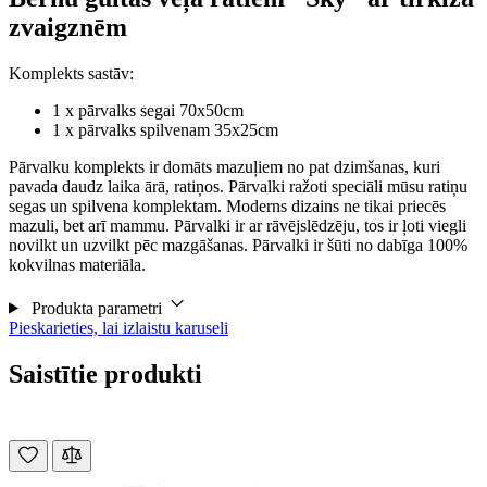
zvaigznēm
Komplekts sastāv:
1 x pārvalks segai 70x50cm
1 x pārvalks spilvenam 35x25cm
Pārvalku komplekts ir domāts mazuļiem no pat dzimšanas, kuri
pavada daudz laika ārā, ratiņos. Pārvalki ražoti speciāli mūsu ratiņu
segas un spilvena komplektam. Moderns dizains ne tikai priecēs
mazuli, bet arī mammu. Pārvalki ir ar rāvējslēdzēju, tos ir ļoti viegli
novilkt un uzvilkt pēc mazgāšanas. Pārvalki ir šūti no dabīga 100%
kokvilnas materiāla.
Produkta parametri
Pieskarieties, lai izlaistu karuseli
Saistītie produkti