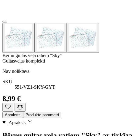
Bērnu gultas veļa ratiem "Sky"
Gultasveļas komplekti
Nav noliktavā
SKU
551-VZ1-SKY-GYT
8,99 €
Apraksts
Produkta parametri
Apraksts
Bērnu gultas veļa ratiem "Sky" ar tirkīza