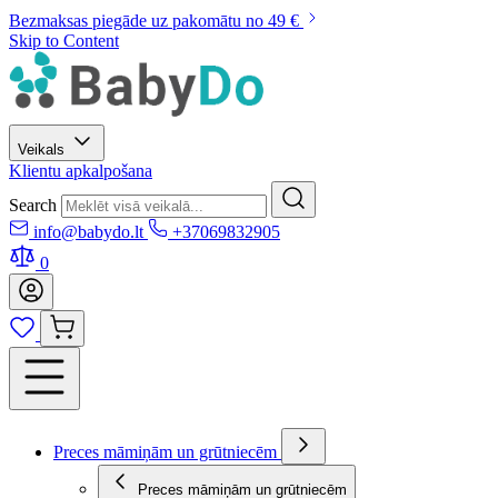
Bezmaksas piegāde uz pakomātu no 49 €
Skip to Content
Veikals
Klientu apkalpošana
Search
info@babydo.lt
+37069832905
0
Preces māmiņām un grūtniecēm
Preces māmiņām un grūtniecēm