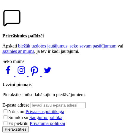
Priecāsimies palīdzēt
Apskati
biežāk uzdotos jautājumus
,
seko savam pasūtījumam
vai
sazinies ar mums
, ja tev ir kādi jautājumi.
Seko mums
Uzzini pirmais
Pieraksties mūsu labākajiem piedāvājumiem.
E-pasta adrese
Nõustun
Privaatsuspoliitikaga
Sutinku su
Saugumo politika
Es piekrītu
Privātuma politikai
Pierakstīties