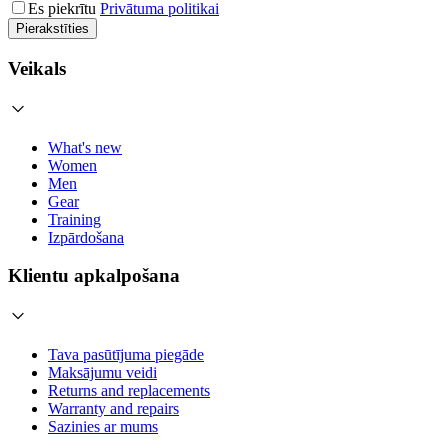
Es piekrītu
Privātuma politikai
Pierakstīties
Veikals
What's new
Women
Men
Gear
Training
Izpārdošana
Klientu apkalpošana
Tava pasūtījuma piegāde
Maksājumu veidi
Returns and replacements
Warranty and repairs
Sazinies ar mums