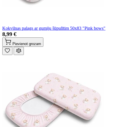
Kokvilnas palags ar gumiju šūpulītim 50x83 "Pink bows"
8,99 €
Pievienot grozam