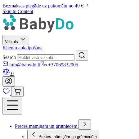
Bezmaksas piegāde uz pakomātu no 49 €
Skip to Content
Veikals
Klientu apkalpošana
Search
info@babydo.lt
+37069832905
0
Preces māmiņām un grūtniecēm
Preces māmiņām un grūtniecēm