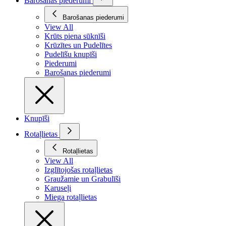
Barošanas piederumi
Barošanas piederumi
View All
Krūts piena sūknīši
Krūzītes un Pudelītes
Pudelīšu knupīši
Piederumi
Barošanas piederumi
Knupīši
Rotaļlietas
Rotaļlietas
View All
Izglītojošas rotaļlietas
Graužamie un Grabulīši
Karuseļi
Miega rotaļlietas