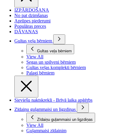
IZPĀRDOŠANA
No pat dzimšanas
Aprūpes piederumi
Populāras preces
DĀVANAS
Gultas veļa bērniem
Gultas veļa bērniem
View All
Segas un spilveni bērniem
Gultas veļas komplekti bērniem
Palagi bērniem
Sieviešu naktskrekli - Brīvā laika apģērbs
Zīdaiņu guļammaisi un ligzdiņas
Zīdaiņu guļammaisi un ligzdiņas
View All
Guļammaisi zīdainim