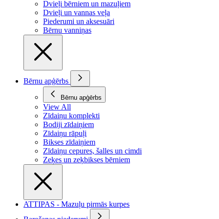
Dvieļi bērniem un mazuļiem
Dvieļi un vannas veļa
Piederumi un aksesuāri
Bērnu vanniņas
Bērnu apģērbs
Bērnu apģērbs
View All
Zīdaiņu komplekti
Bodiji zīdaiņiem
Zīdaiņu rāpuļi
Bikses zīdaiņiem
Zīdaiņu cepures, šalles un cimdi
Zeķes un zeķbikses bērniem
ATTIPAS - Mazuļu pirmās kurpes