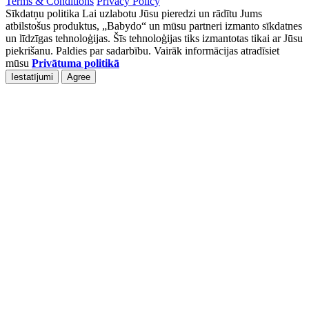
Terms & Conditions
Privacy Policy
Sīkdatņu politika Lai uzlabotu Jūsu pieredzi un rādītu Jums
atbilstošus produktus, „Babydo“ un mūsu partneri izmanto sīkdatnes
un līdzīgas tehnoloģijas. Šīs tehnoloģijas tiks izmantotas tikai ar Jūsu
piekrišanu. Paldies par sadarbību. Vairāk informācijas atradīsiet
mūsu
Privātuma politikā
Iestatījumi
Agree