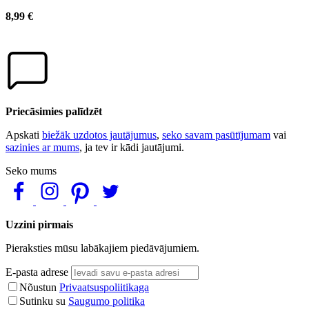
8,99 €
Priecāsimies palīdzēt
Apskati
biežāk uzdotos jautājumus
,
seko savam pasūtījumam
vai
sazinies ar mums
, ja tev ir kādi jautājumi.
Seko mums
Uzzini pirmais
Pieraksties mūsu labākajiem piedāvājumiem.
E-pasta adrese
Nõustun
Privaatsuspoliitikaga
Sutinku su
Saugumo politika