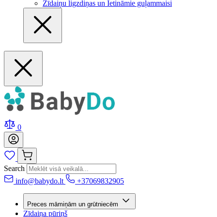
Zīdaiņu ligzdiņas un Ietināmie guļammaisi
0
Search
info@babydo.lt
+37069832905
Preces māmiņām un grūtniecēm
Zīdaiņa pūriņš