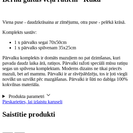
Viena puse - daudzkrāsaina ar zīmējumu, otra puse - pelēkā krāsā.
Komplekts sastāv:
1 x pārvalks segai 70x50cm
1 x pārvalks spilvenam 35x25cm
Pārvalku komplekts ir domāts mazuļiem no pat dzimšanas, kuri
pavada daudz laika ārā, ratiņos. Pārvalki ražoti speciāli mūsu ratiņu
segas un spilvena komplektam. Moderns dizains ne tikai priecēs
mazuli, bet arī mammu. Pārvalki ir ar rāvējslēdzēju, tos ir ļoti viegli
novilkt un uzvilkt pēc mazgāšanas. Pārvalki ir šūti no dabīga 100%
kokvilnas materiāla.
Produkta parametri
Pieskarieties, lai izlaistu karuseli
Saistītie produkti