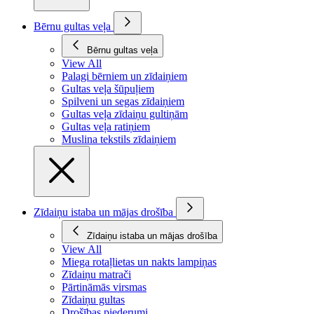
Bērnu gultas veļa
Bērnu gultas veļa
View All
Palagi bērniem un zīdaiņiem
Gultas veļa šūpuļiem
Spilveni un segas zīdaiņiem
Gultas veļa zīdaiņu gultiņām
Gultas veļa ratiņiem
Muslina tekstils zīdaiņiem
Zīdaiņu istaba un mājas drošība
Zīdaiņu istaba un mājas drošība
View All
Miega rotaļlietas un nakts lampiņas
Zīdaiņu matrači
Pārtināmās virsmas
Zīdaiņu gultas
Drošības piederumi