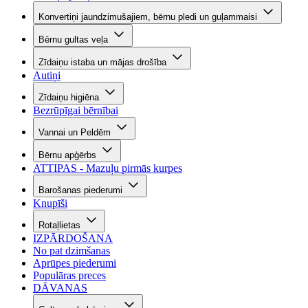
Konvertiņi jaundzimušajiem, bērnu pledi un guļammaisi
Bērnu gultas veļa
Zīdaiņu istaba un mājas drošība
Autiņi
Zīdaiņu higiēna
Bezrūpīgai bērnībai
Vannai un Peldēm
Bērnu apģērbs
ATTIPAS - Mazuļu pirmās kurpes
Barošanas piederumi
Knupīši
Rotaļlietas
IZPĀRDOŠANA
No pat dzimšanas
Aprūpes piederumi
Populāras preces
DĀVANAS