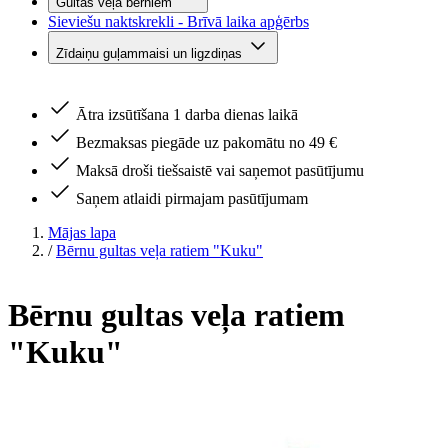
Gultas veļa bērniem
Sieviešu naktskrekli - Brīvā laika apģērbs
Zīdaiņu guļammaisi un ligzdiņas
Ātra izsūtīšana 1 darba dienas laikā
Bezmaksas piegāde uz pakomātu no 49 €
Maksā droši tiešsaistē vai saņemot pasūtījumu
Saņem atlaidi pirmajam pasūtījumam
Mājas lapa
/
Bērnu gultas veļa ratiem "Kuku"
Bērnu gultas veļa ratiem
"Kuku"