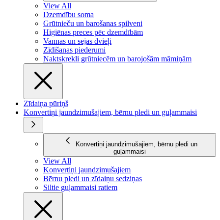
View All
Dzemdību soma
Grūtnieču un barošanas spilveni
Higiēnas preces pēc dzemdībām
Vannas un sejas dvieļi
Zīdīšanas piederumi
Naktskrekli grūtniecēm un barojošām māmiņām
Zīdaiņa pūriņš
Konvertiņi jaundzimušajiem, bērnu pledi un guļammaisi
Konvertiņi jaundzimušajiem, bērnu pledi un
guļammaisi
View All
Konvertiņi jaundzimušajiem
Bērnu pledi un zīdaiņu sedziņas
Siltie guļammaisi ratiem