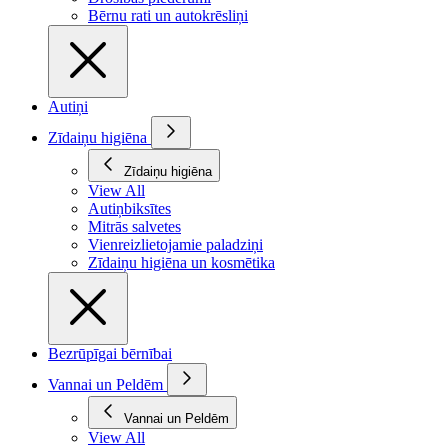
Bērnu rati un autokrēsliņi
Autiņi
Zīdaiņu higiēna
Zīdaiņu higiēna
View All
Autiņbiksītes
Mitrās salvetes
Vienreizlietojamie paladziņi
Zīdaiņu higiēna un kosmētika
Bezrūpīgai bērnībai
Vannai un Peldēm
Vannai un Peldēm
View All