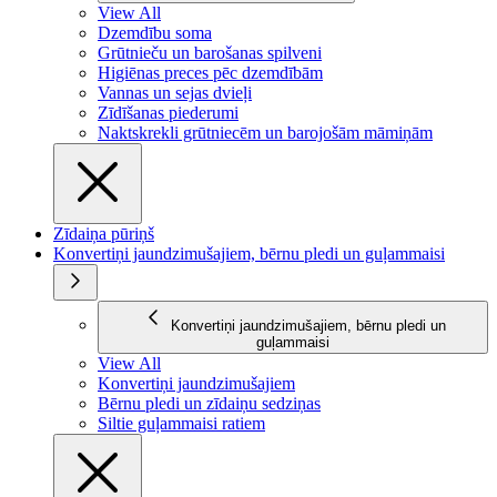
View All
Dzemdību soma
Grūtnieču un barošanas spilveni
Higiēnas preces pēc dzemdībām
Vannas un sejas dvieļi
Zīdīšanas piederumi
Naktskrekli grūtniecēm un barojošām māmiņām
Zīdaiņa pūriņš
Konvertiņi jaundzimušajiem, bērnu pledi un guļammaisi
Konvertiņi jaundzimušajiem, bērnu pledi un
guļammaisi
View All
Konvertiņi jaundzimušajiem
Bērnu pledi un zīdaiņu sedziņas
Siltie guļammaisi ratiem