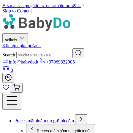
Bezmaksas piegāde uz pakomātu no 49 €
Skip to Content
Veikals
Klientu apkalpošana
Search
info@babydo.lt
+37069832905
0
Preces māmiņām un grūtniecēm
Preces māmiņām un grūtniecēm