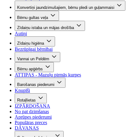
Konvertiņi jaundzimušajiem, bērnu pledi un guļammaisi
Bērnu gultas veļa
Zīdaiņu istaba un mājas drošība
Autiņi
Zīdaiņu higiēna
Bezrūpīgai bērnībai
Vannai un Peldēm
Bērnu apģērbs
ATTIPAS - Mazuļu pirmās kurpes
Barošanas piederumi
Knupīši
Rotaļlietas
IZPĀRDOŠANA
No pat dzimšanas
Aprūpes piederumi
Populāras preces
DĀVANAS