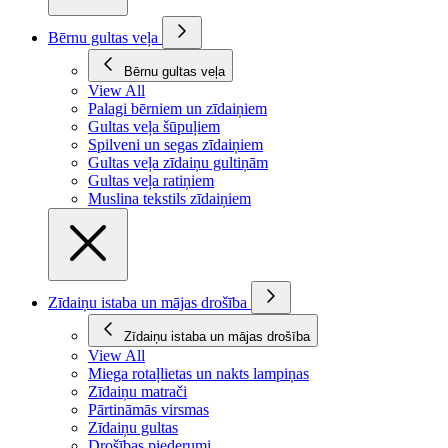
Bērnu gultas veļa
Bērnu gultas veļa
View All
Palagi bērniem un zīdaiņiem
Gultas veļa šūpuļiem
Spilveni un segas zīdaiņiem
Gultas veļa zīdaiņu gultiņām
Gultas veļa ratiņiem
Muslina tekstils zīdaiņiem
Zīdaiņu istaba un mājas drošība
Zīdaiņu istaba un mājas drošība
View All
Miega rotaļlietas un nakts lampiņas
Zīdaiņu matrači
Pārtināmās virsmas
Zīdaiņu gultas
Drošības piederumi