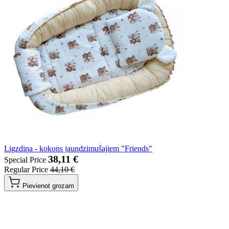
Ligzdiņa - kokons jaundzimušajiem "Friends"
38,11 €
Special Price
Regular Price
44,10 €
Pievienot grozam