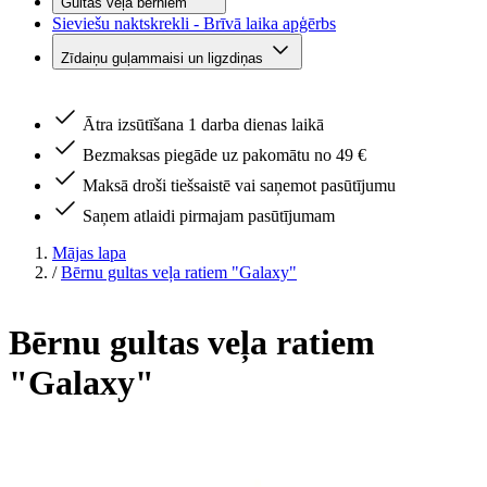
Gultas veļa bērniem
Sieviešu naktskrekli - Brīvā laika apģērbs
Zīdaiņu guļammaisi un ligzdiņas
Ātra izsūtīšana 1 darba dienas laikā
Bezmaksas piegāde uz pakomātu no 49 €
Maksā droši tiešsaistē vai saņemot pasūtījumu
Saņem atlaidi pirmajam pasūtījumam
Mājas lapa
/
Bērnu gultas veļa ratiem "Galaxy"
Bērnu gultas veļa ratiem
"Galaxy"