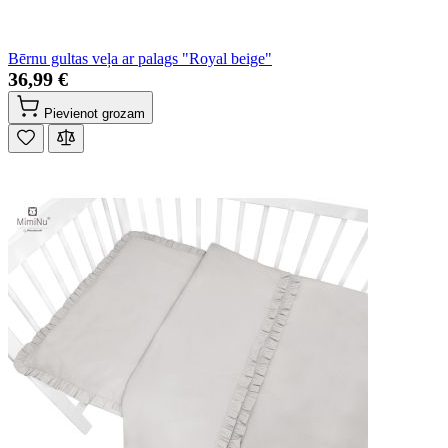
Bērnu gultas veļa ar palags "Royal beige"
36,99 €
Pievienot grozam