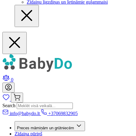
Zīdaiņu ligzdiņas un Ietināmie guļammaisi
0
Search
info@babydo.lt
+37069832905
Preces māmiņām un grūtniecēm
Zīdaiņa pūriņš