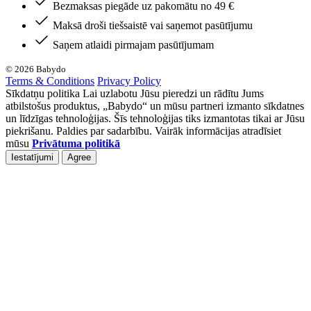
Bezmaksas piegāde uz pakomātu no 49 €
Maksā droši tiešsaistē vai saņemot pasūtījumu
Saņem atlaidi pirmajam pasūtījumam
© 2026 Babydo
Terms & Conditions
Privacy Policy
Sīkdatņu politika Lai uzlabotu Jūsu pieredzi un rādītu Jums
atbilstošus produktus, „Babydo“ un mūsu partneri izmanto sīkdatnes
un līdzīgas tehnoloģijas. Šīs tehnoloģijas tiks izmantotas tikai ar Jūsu
piekrišanu. Paldies par sadarbību. Vairāk informācijas atradīsiet
mūsu
Privātuma politikā
Iestatījumi
Agree