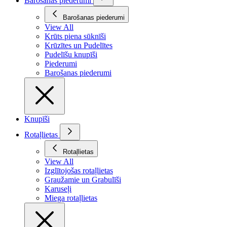
Barošanas piederumi
Barošanas piederumi
View All
Krūts piena sūknīši
Krūzītes un Pudelītes
Pudelīšu knupīši
Piederumi
Barošanas piederumi
Knupīši
Rotaļlietas
Rotaļlietas
View All
Izglītojošas rotaļlietas
Graužamie un Grabulīši
Karuseļi
Miega rotaļlietas