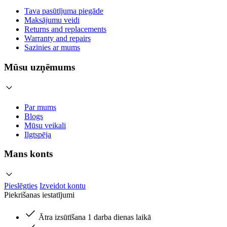
Tava pasūtījuma piegāde
Maksājumu veidi
Returns and replacements
Warranty and repairs
Sazinies ar mums
Mūsu uzņēmums
Par mums
Blogs
Mūsu veikali
Ilgtspēja
Mans konts
Pieslēgties
Izveidot kontu
Piekrišanas iestatījumi
Ātra izsūtīšana 1 darba dienas laikā