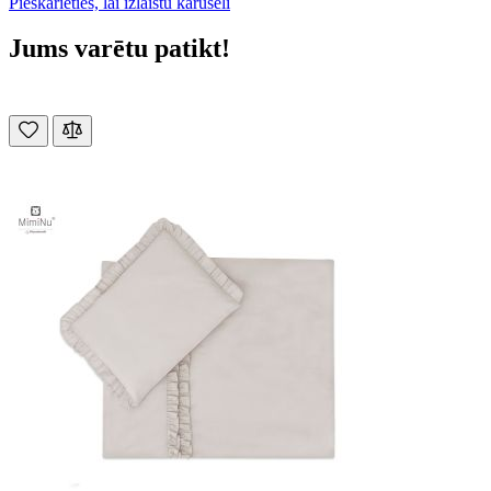
Pieskarieties, lai izlaistu karuseli
Jums varētu patikt!