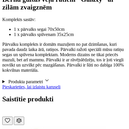
zilām zvaigznēm
Komplekts sastāv:
1 x pārvalks segai 70x50cm
1 x pārvalks spilvenam 35x25cm
Pārvalku komplekts ir domāts mazuļiem no pat dzimšanas, kuri
pavada daudz laika ārā, ratiņos. Pārvalki ražoti speciāli mūsu ratiņu
segas un spilvena komplektam. Moderns dizains ne tikai priecēs
mazuli, bet arī mammu. Pārvalki ir ar rāvējslēdzēju, tos ir ļoti viegli
novilkt un uzvilkt pēc mazgāšanas. Pārvalki ir šūti no dabīga 100%
kokvilnas materiāla.
Produkta parametri
Pieskarieties, lai izlaistu karuseli
Saistītie produkti