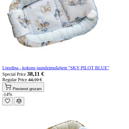
Ligzdiņa - kokons jaundzimušajiem "SKY PILOT BLUE"
38,11 €
Special Price
Regular Price
44,10 €
Pievienot grozam
-14%