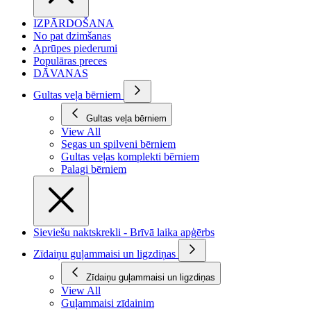
IZPĀRDOŠANA
No pat dzimšanas
Aprūpes piederumi
Populāras preces
DĀVANAS
Gultas veļa bērniem
Gultas veļa bērniem
View All
Segas un spilveni bērniem
Gultas veļas komplekti bērniem
Palagi bērniem
Sieviešu naktskrekli - Brīvā laika apģērbs
Zīdaiņu guļammaisi un ligzdiņas
Zīdaiņu guļammaisi un ligzdiņas
View All
Guļammaisi zīdainim