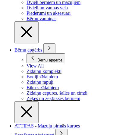
Dvieļi bērniem un mazuļiem
Dvieļi un vannas veļa
Piederumi un aksesuāri
Bērnu vanniņas
Bērnu apģērbs
Bērnu apģērbs
View All
Zīdaiņu komplekti
Bodiji zīdaiņiem
Zīdaiņu rāpuļi
Bikses zīdaiņiem
Zīdaiņu cepures, šalles un cimdi
Zeķes un zeķbikses bērniem
ATTIPAS - Mazuļu pirmās kurpes