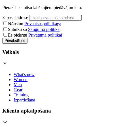
Pieraksties mūsu labākajiem piedāvājumiem.
E-pasta adrese
Nõustun
Privaatsuspoliitikaga
Sutinku su
Saugumo politika
Es piekrītu
Privātuma politikai
Pierakstīties
Veikals
What's new
Women
Men
Gear
Training
Izpārdošana
Klientu apkalpošana