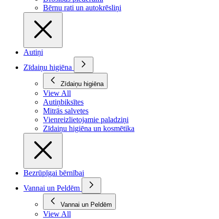
Bērnu rati un autokrēsliņi
Autiņi
Zīdaiņu higiēna
Zīdaiņu higiēna
View All
Autiņbiksītes
Mitrās salvetes
Vienreizlietojamie paladziņi
Zīdaiņu higiēna un kosmētika
Bezrūpīgai bērnībai
Vannai un Peldēm
Vannai un Peldēm
View All