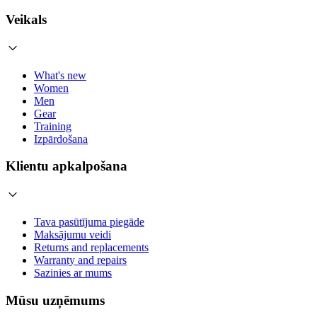
Veikals
What's new
Women
Men
Gear
Training
Izpārdošana
Klientu apkalpošana
Tava pasūtījuma piegāde
Maksājumu veidi
Returns and replacements
Warranty and repairs
Sazinies ar mums
Mūsu uzņēmums