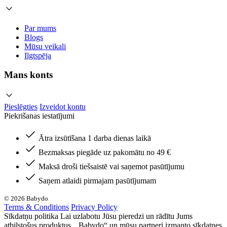
Par mums
Blogs
Mūsu veikali
Ilgtspēja
Mans konts
Pieslēgties
Izveidot kontu
Piekrišanas iestatījumi
Ātra izsūtīšana 1 darba dienas laikā
Bezmaksas piegāde uz pakomātu no 49 €
Maksā droši tiešsaistē vai saņemot pasūtījumu
Saņem atlaidi pirmajam pasūtījumam
© 2026 Babydo
Terms & Conditions
Privacy Policy
Sīkdatņu politika Lai uzlabotu Jūsu pieredzi un rādītu Jums
atbilstošus produktus, „Babydo“ un mūsu partneri izmanto sīkdatnes