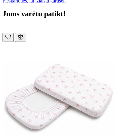
Pieskarieties, lai izlaistu karuseli
Jums varētu patikt!