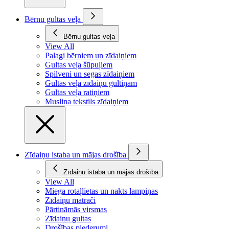
Bērnu gultas veļa
Bērnu gultas veļa
View All
Palagi bērniem un zīdaiņiem
Gultas veļa šūpuļiem
Spilveni un segas zīdaiņiem
Gultas veļa zīdaiņu gultiņām
Gultas veļa ratiņiem
Muslina tekstils zīdaiņiem
Zīdaiņu istaba un mājas drošība
Zīdaiņu istaba un mājas drošība
View All
Miega rotaļlietas un nakts lampiņas
Zīdaiņu matrači
Pārtināmās virsmas
Zīdaiņu gultas
Drošības piederumi