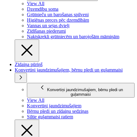
View All
Dzemdību soma
Grūtnieču un barošanas spilveni
Higiēnas preces pēc dzemdībām
Vannas un sejas dvieļi
Zīdīšanas piederumi
Naktskrekli grūtniecēm un barojošām māmiņām
Zīdaiņa pūriņš
Konvertiņi jaundzimušajiem, bērnu pledi un guļammaisi
Konvertiņi jaundzimušajiem, bērnu pledi un
guļammaisi
View All
Konvertiņi jaundzimušajiem
Bērnu pledi un zīdaiņu sedziņas
Siltie guļammaisi ratiem