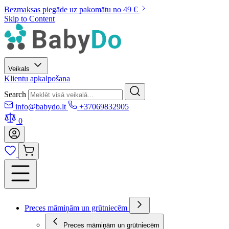
Bezmaksas piegāde uz pakomātu no 49 €
Skip to Content
Veikals
Klientu apkalpošana
Search
info@babydo.lt
+37069832905
0
Preces māmiņām un grūtniecēm
Preces māmiņām un grūtniecēm