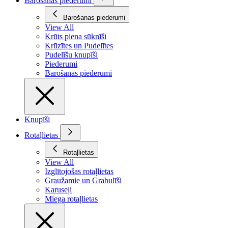
Barošanas piederumi
Barošanas piederumi
View All
Krūts piena sūknīši
Krūzītes un Pudelītes
Pudelīšu knupīši
Piederumi
Barošanas piederumi
Knupīši
Rotaļlietas
Rotaļlietas
View All
Izglītojošas rotaļlietas
Graužamie un Grabulīši
Karuseļi
Miega rotaļlietas