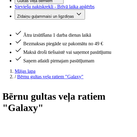
Gultas veļa bērniem
Sieviešu naktskrekli - Brīvā laika apģērbs
Zīdaiņu guļammaisi un ligzdiņas
Ātra izsūtīšana 1 darba dienas laikā
Bezmaksas piegāde uz pakomātu no 49 €
Maksā droši tiešsaistē vai saņemot pasūtījumu
Saņem atlaidi pirmajam pasūtījumam
Mājas lapa
/
Bērnu gultas veļa ratiem "Galaxy"
Bērnu gultas veļa ratiem
"Galaxy"