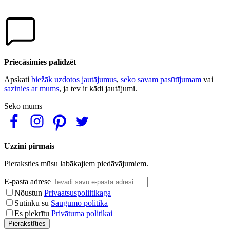
Priecāsimies palīdzēt
Apskati
biežāk uzdotos jautājumus
,
seko savam pasūtījumam
vai
sazinies ar mums
, ja tev ir kādi jautājumi.
Seko mums
Uzzini pirmais
Pieraksties mūsu labākajiem piedāvājumiem.
E-pasta adrese
Nõustun
Privaatsuspoliitikaga
Sutinku su
Saugumo politika
Es piekrītu
Privātuma politikai
Pierakstīties