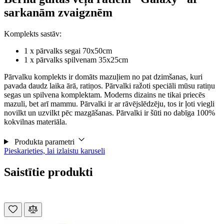
sarkanām zvaigznēm
Komplekts sastāv:
1 x pārvalks segai 70x50cm
1 x pārvalks spilvenam 35x25cm
Pārvalku komplekts ir domāts mazuļiem no pat dzimšanas, kuri
pavada daudz laika ārā, ratiņos. Pārvalki ražoti speciāli mūsu ratiņu
segas un spilvena komplektam. Moderns dizains ne tikai priecēs
mazuli, bet arī mammu. Pārvalki ir ar rāvējslēdzēju, tos ir ļoti viegli
novilkt un uzvilkt pēc mazgāšanas. Pārvalki ir šūti no dabīga 100%
kokvilnas materiāla.
Produkta parametri
Pieskarieties, lai izlaistu karuseli
Saistītie produkti