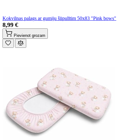
Kokvilnas palags ar gumiju šūpulītim 50x83 "Pink bows"
8,99 €
Pievienot grozam