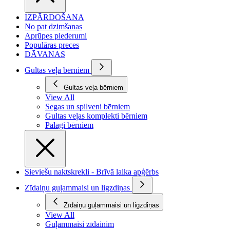
IZPĀRDOŠANA
No pat dzimšanas
Aprūpes piederumi
Populāras preces
DĀVANAS
Gultas veļa bērniem
Gultas veļa bērniem
View All
Segas un spilveni bērniem
Gultas veļas komplekti bērniem
Palagi bērniem
Sieviešu naktskrekli - Brīvā laika apģērbs
Zīdaiņu guļammaisi un ligzdiņas
Zīdaiņu guļammaisi un ligzdiņas
View All
Guļammaisi zīdainim