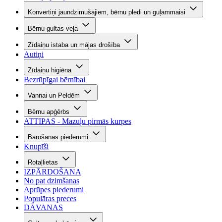
Konvertiņi jaundzimušajiem, bērnu pledi un guļammaisi
Bērnu gultas veļa
Zīdaiņu istaba un mājas drošība
Autiņi
Zīdaiņu higiēna
Bezrūpīgai bērnībai
Vannai un Peldēm
Bērnu apģērbs
ATTIPAS - Mazuļu pirmās kurpes
Barošanas piederumi
Knupīši
Rotaļlietas
IZPĀRDOŠANA
No pat dzimšanas
Aprūpes piederumi
Populāras preces
DĀVANAS