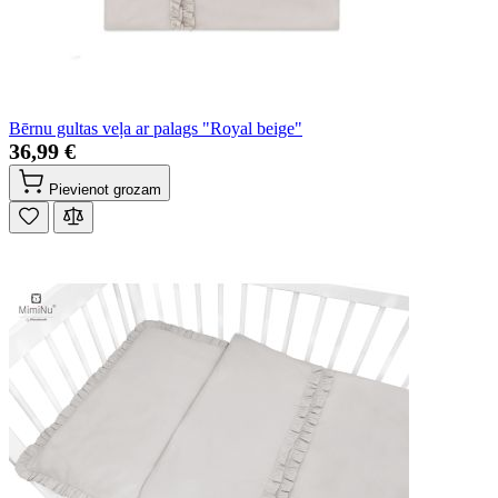
Bērnu gultas veļa ar palags "Royal beige"
36,99 €
Pievienot grozam