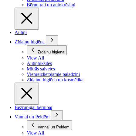
Bērnu rati un autokrēsliņi
Autiņi
Zīdaiņu higiēna
Zīdaiņu higiēna
View All
Autiņbiksītes
Mitrās salvetes
Vienreizlietojamie paladziņi
Zīdaiņu higiēna un kosmētika
Bezrūpīgai bērnībai
Vannai un Peldēm
Vannai un Peldēm
View All