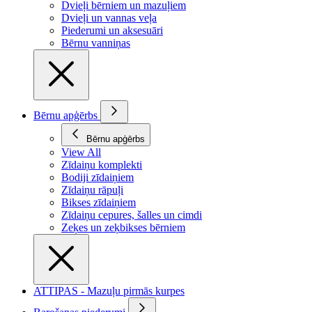
Dvieļi bērniem un mazuļiem
Dvieļi un vannas veļa
Piederumi un aksesuāri
Bērnu vanniņas
Bērnu apģērbs
Bērnu apģērbs
View All
Zīdaiņu komplekti
Bodiji zīdaiņiem
Zīdaiņu rāpuļi
Bikses zīdaiņiem
Zīdaiņu cepures, šalles un cimdi
Zeķes un zeķbikses bērniem
ATTIPAS - Mazuļu pirmās kurpes