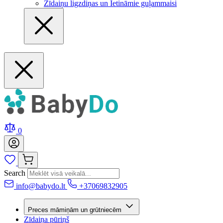
Zīdaiņu ligzdiņas un Ietināmie guļammaisi
0
Search
info@babydo.lt
+37069832905
Preces māmiņām un grūtniecēm
Zīdaiņa pūriņš