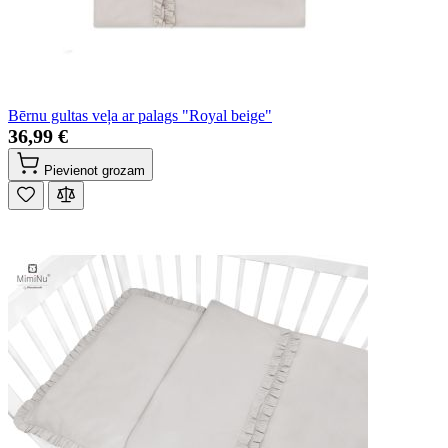
Bērnu gultas veļa ar palags "Royal beige"
36,99 €
Pievienot grozam