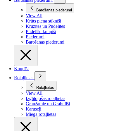
Barošanas piederumi
Barošanas piederumi
View All
Krūts piena sūknīši
Krūzītes un Pudelītes
Pudelīšu knupīši
Piederumi
Barošanas piederumi
Knupīši
Rotaļlietas
Rotaļlietas
View All
Izglītojošas rotaļlietas
Graužamie un Grabulīši
Karuseļi
Miega rotaļlietas