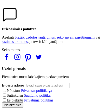
Priecāsimies palīdzēt
Apskati
biežāk uzdotos jautājumus
,
seko savam pasūtījumam
vai
sazinies ar mums
, ja tev ir kādi jautājumi.
Seko mums
Uzzini pirmais
Pieraksties mūsu labākajiem piedāvājumiem.
E-pasta adrese
Nõustun
Privaatsuspoliitikaga
Sutinku su
Saugumo politika
Es piekrītu
Privātuma politikai
Pierakstīties