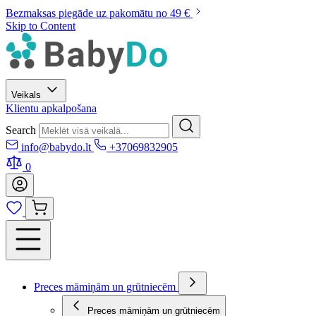
Bezmaksas piegāde uz pakomātu no 49 €
Skip to Content
Veikals
Klientu apkalpošana
Search
info@babydo.lt
+37069832905
0
Preces māmiņām un grūtniecēm
Preces māmiņām un grūtniecēm