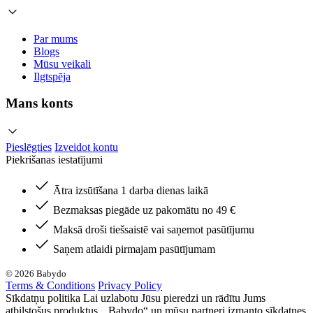
Par mums
Blogs
Mūsu veikali
Ilgtspēja
Mans konts
Pieslēgties
Izveidot kontu
Piekrišanas iestatījumi
Ātra izsūtīšana 1 darba dienas laikā
Bezmaksas piegāde uz pakomātu no 49 €
Maksā droši tiešsaistē vai saņemot pasūtījumu
Saņem atlaidi pirmajam pasūtījumam
© 2026 Babydo
Terms & Conditions
Privacy Policy
Sīkdatņu politika Lai uzlabotu Jūsu pieredzi un rādītu Jums
atbilstošus produktus, „Babydo“ un mūsu partneri izmanto sīkdatnes