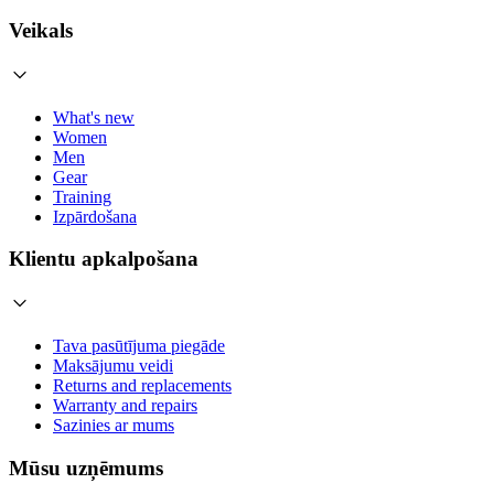
Veikals
What's new
Women
Men
Gear
Training
Izpārdošana
Klientu apkalpošana
Tava pasūtījuma piegāde
Maksājumu veidi
Returns and replacements
Warranty and repairs
Sazinies ar mums
Mūsu uzņēmums