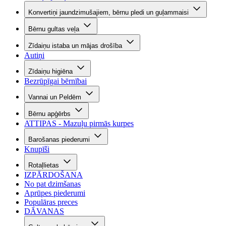
Konvertiņi jaundzimušajiem, bērnu pledi un guļammaisi
Bērnu gultas veļa
Zīdaiņu istaba un mājas drošība
Autiņi
Zīdaiņu higiēna
Bezrūpīgai bērnībai
Vannai un Peldēm
Bērnu apģērbs
ATTIPAS - Mazuļu pirmās kurpes
Barošanas piederumi
Knupīši
Rotaļlietas
IZPĀRDOŠANA
No pat dzimšanas
Aprūpes piederumi
Populāras preces
DĀVANAS