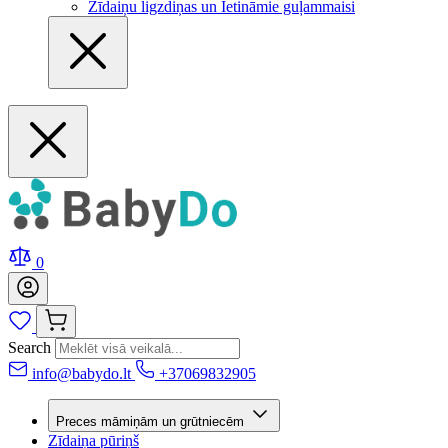
Zīdaiņu ligzdiņas un Ietināmie guļammaisi
0
Search
info@babydo.lt
+37069832905
Preces māmiņām un grūtniecēm
Zīdaiņa pūriņš