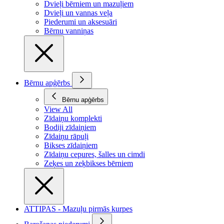
Dvieļi bērniem un mazuļiem
Dvieļi un vannas veļa
Piederumi un aksesuāri
Bērnu vanniņas
Bērnu apģērbs
Bērnu apģērbs
View All
Zīdaiņu komplekti
Bodiji zīdaiņiem
Zīdaiņu rāpuļi
Bikses zīdaiņiem
Zīdaiņu cepures, šalles un cimdi
Zeķes un zeķbikses bērniem
ATTIPAS - Mazuļu pirmās kurpes