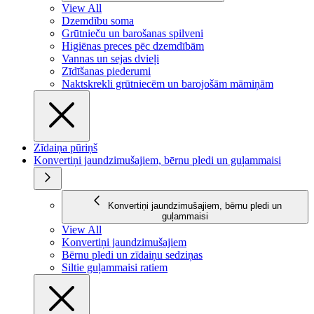
View All
Dzemdību soma
Grūtnieču un barošanas spilveni
Higiēnas preces pēc dzemdībām
Vannas un sejas dvieļi
Zīdīšanas piederumi
Naktskrekli grūtniecēm un barojošām māmiņām
Zīdaiņa pūriņš
Konvertiņi jaundzimušajiem, bērnu pledi un guļammaisi
Konvertiņi jaundzimušajiem, bērnu pledi un
guļammaisi
View All
Konvertiņi jaundzimušajiem
Bērnu pledi un zīdaiņu sedziņas
Siltie guļammaisi ratiem