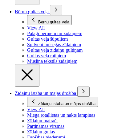
Bērnu gultas veļa
Bērnu gultas veļa
View All
Palagi bērniem un zīdaiņiem
Gultas veļa šūpuļiem
Spilveni un segas zīdaiņiem
Gultas veļa zīdaiņu gultiņām
Gultas veļa ratiņiem
Muslina tekstils zīdaiņiem
Zīdaiņu istaba un mājas drošība
Zīdaiņu istaba un mājas drošība
View All
Miega rotaļlietas un nakts lampiņas
Zīdaiņu matrači
Pārtināmās virsmas
Zīdaiņu gultas
Drošības piederumi