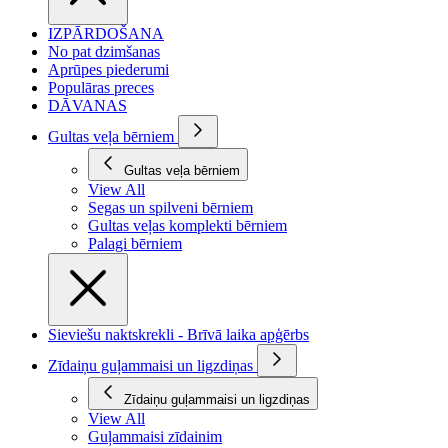
IZPĀRDOŠANA
No pat dzimšanas
Aprūpes piederumi
Populāras preces
DĀVANAS
Gultas veļa bērniem
Gultas veļa bērniem
View All
Segas un spilveni bērniem
Gultas veļas komplekti bērniem
Palagi bērniem
Sieviešu naktskrekli - Brīvā laika apģērbs
Zīdaiņu guļammaisi un ligzdiņas
Zīdaiņu guļammaisi un ligzdiņas
View All
Guļammaisi zīdainim