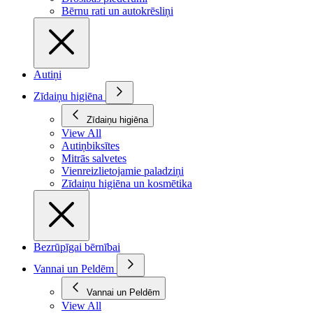
Bērnu rati un autokrēsliņi
Autiņi
Zīdaiņu higiēna
Zīdaiņu higiēna
View All
Autiņbiksītes
Mitrās salvetes
Vienreizlietojamie paladziņi
Zīdaiņu higiēna un kosmētika
Bezrūpīgai bērnībai
Vannai un Peldēm
Vannai un Peldēm
View All