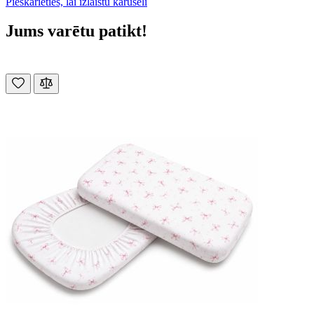
Pieskarieties, lai izlaistu karuseli
Jums varētu patikt!