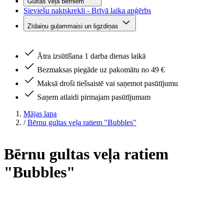
Gultas veļa bērniem
Sieviešu naktskrekli - Brīvā laika apģērbs
Zīdaiņu guļammaisi un ligzdiņas
Ātra izsūtīšana 1 darba dienas laikā
Bezmaksas piegāde uz pakomātu no 49 €
Maksā droši tiešsaistē vai saņemot pasūtījumu
Saņem atlaidi pirmajam pasūtījumam
Mājas lapa
/
Bērnu gultas veļa ratiem "Bubbles"
Bērnu gultas veļa ratiem
"Bubbles"