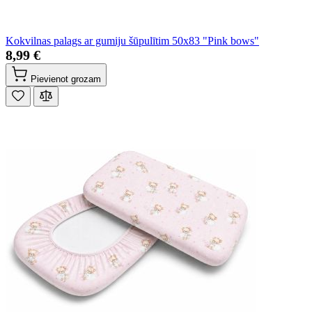
Kokvilnas palags ar gumiju šūpulītim 50x83 "Pink bows"
8,99 €
Pievienot grozam