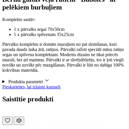
pelēkiem burbuļiem
Komplekts sastāv:
1 x pārvalks segai 70x50cm
1 x pārvalks spilvenam 35x25cm
Pārvalku komplekts ir domāts mazuļiem no pat dzimšanas, kuri
pavada daudz laika ārā, ratiņos. Pārvalki ražoti speciāli mūsu ratiņu
segas un spilvena komplektam. Moderns dizains ne tikai priecēs
mazuli, bet arī mammu. Pārvalki ir ar rāvējslēdzēju, tos ir ļoti viegli
novilkt un uzvilkt pēc mazgāšanas. Pārvalki ir šūti no dabīga 100%
kokvilnas materiāla.
Produkta parametri
Pieskarieties, lai izlaistu karuseli
Saistītie produkti