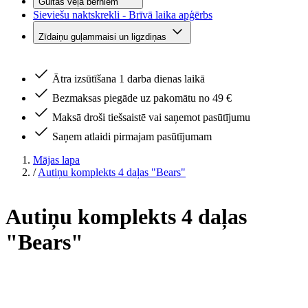
Gultas veļa bērniem
Sieviešu naktskrekli - Brīvā laika apģērbs
Zīdaiņu guļammaisi un ligzdiņas
Ātra izsūtīšana 1 darba dienas laikā
Bezmaksas piegāde uz pakomātu no 49 €
Maksā droši tiešsaistē vai saņemot pasūtījumu
Saņem atlaidi pirmajam pasūtījumam
Mājas lapa
/
Autiņu komplekts 4 daļas "Bears"
Autiņu komplekts 4 daļas
"Bears"