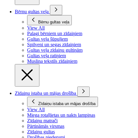
Bērnu gultas veļa
Bērnu gultas veļa
View All
Palagi bērniem un zīdaiņiem
Gultas veļa šūpuļiem
Spilveni un segas zīdaiņiem
Gultas veļa zīdaiņu gultiņām
Gultas veļa ratiņiem
Muslina tekstils zīdaiņiem
Zīdaiņu istaba un mājas drošība
Zīdaiņu istaba un mājas drošība
View All
Miega rotaļlietas un nakts lampiņas
Zīdaiņu matrači
Pārtināmās virsmas
Zīdaiņu gultas
Drošības piederumi