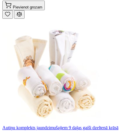
Pievienot grozam
Autiņu komplekts jaundzimušajiem 9 daļas gaiši dzeltenā krāsā