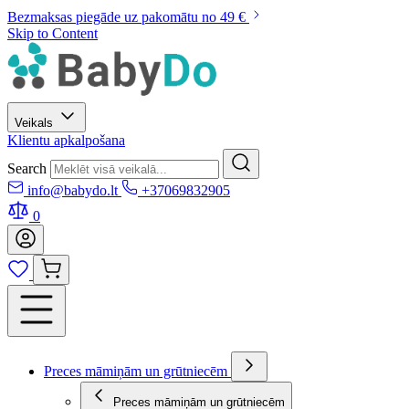
Bezmaksas piegāde uz pakomātu no 49 €
Skip to Content
Veikals
Klientu apkalpošana
Search
info@babydo.lt
+37069832905
0
Preces māmiņām un grūtniecēm
Preces māmiņām un grūtniecēm