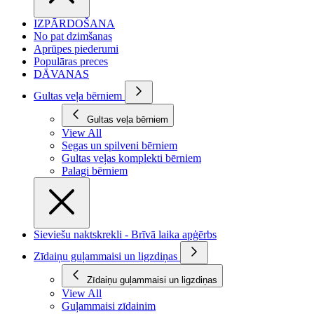
IZPĀRDOŠANA
No pat dzimšanas
Aprūpes piederumi
Populāras preces
DĀVANAS
Gultas veļa bērniem
Gultas veļa bērniem
View All
Segas un spilveni bērniem
Gultas veļas komplekti bērniem
Palagi bērniem
Sieviešu naktskrekli - Brīvā laika apģērbs
Zīdaiņu guļammaisi un ligzdiņas
Zīdaiņu guļammaisi un ligzdiņas
View All
Guļammaisi zīdainim