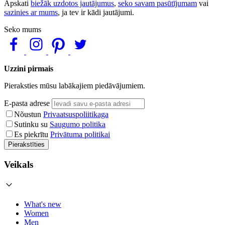
Apskati
biežāk uzdotos jautājumus
,
seko savam pasūtījumam
vai
sazinies ar mums
, ja tev ir kādi jautājumi.
Seko mums
Uzzini pirmais
Pieraksties mūsu labākajiem piedāvājumiem.
E-pasta adrese
Nõustun
Privaatsuspoliitikaga
Sutinku su
Saugumo politika
Es piekrītu
Privātuma politikai
Pierakstīties
Veikals
What's new
Women
Men