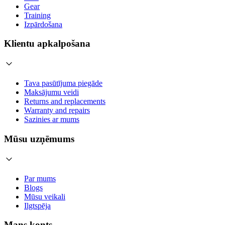
Gear
Training
Izpārdošana
Klientu apkalpošana
Tava pasūtījuma piegāde
Maksājumu veidi
Returns and replacements
Warranty and repairs
Sazinies ar mums
Mūsu uzņēmums
Par mums
Blogs
Mūsu veikali
Ilgtspēja
Mans konts