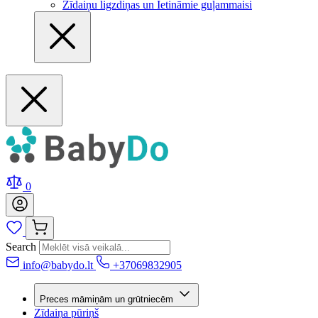
Zīdaiņu ligzdiņas un Ietināmie guļammaisi
0
Search
info@babydo.lt
+37069832905
Preces māmiņām un grūtniecēm
Zīdaiņa pūriņš