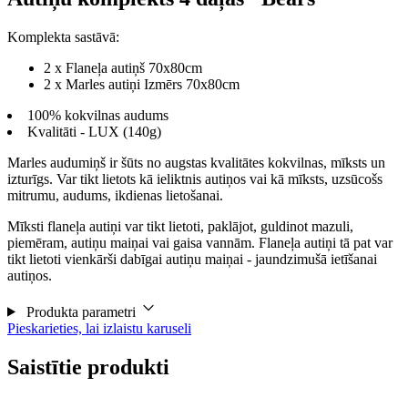
Komplekta sastāvā:
2 x Flaneļa autiņš 70x80cm
2 x Marles autiņi Izmērs 70x80cm
100% kokvilnas audums
Kvalitāti - LUX (140g)
Marles audumiņš ir šūts no augstas kvalitātes kokvilnas, mīksts un
izturīgs. Var tikt lietots kā ieliktnis autiņos vai kā mīksts, uzsūcošs
mitrumu, audums, ikdienas lietošanai.
Mīksti flaneļa autiņi var tikt lietoti, paklājot, guldinot mazuli,
piemēram, autiņu maiņai vai gaisa vannām. Flaneļa autiņi tā pat var
tikt lietoti vienkārši dabīgai autiņu maiņai - jaundzimušā ietīšanai
autiņos.
Produkta parametri
Pieskarieties, lai izlaistu karuseli
Saistītie produkti