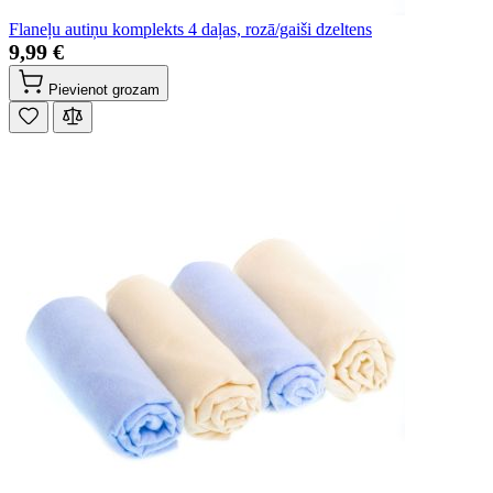
Flaneļu autiņu komplekts 4 daļas, rozā/gaiši dzeltens
9,99 €
Pievienot grozam