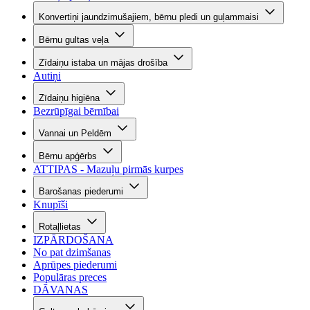
Konvertiņi jaundzimušajiem, bērnu pledi un guļammaisi
Bērnu gultas veļa
Zīdaiņu istaba un mājas drošība
Autiņi
Zīdaiņu higiēna
Bezrūpīgai bērnībai
Vannai un Peldēm
Bērnu apģērbs
ATTIPAS - Mazuļu pirmās kurpes
Barošanas piederumi
Knupīši
Rotaļlietas
IZPĀRDOŠANA
No pat dzimšanas
Aprūpes piederumi
Populāras preces
DĀVANAS