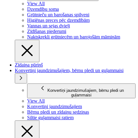
View All
Dzemdību soma
Grūtnieču un barošanas spilveni
Higiēnas preces pēc dzemdībām
Vannas un sejas dvieļi
Zīdīšanas piederumi
Naktskrekli grūtniecēm un barojošām māmiņām
Zīdaiņa pūriņš
Konvertiņi jaundzimušajiem, bērnu pledi un guļammaisi
Konvertiņi jaundzimušajiem, bērnu pledi un
guļammaisi
View All
Konvertiņi jaundzimušajiem
Bērnu pledi un zīdaiņu sedziņas
Siltie guļammaisi ratiem