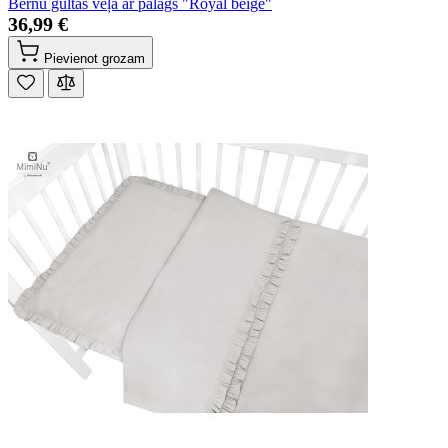
Bērnu gultas veļa ar palags "Royal beige"
36,99 €
Pievienot grozam