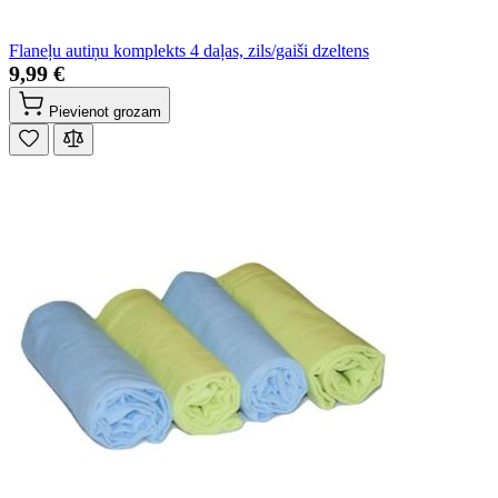
Flaneļu autiņu komplekts 4 daļas, zils/gaiši dzeltens
9,99 €
Pievienot grozam