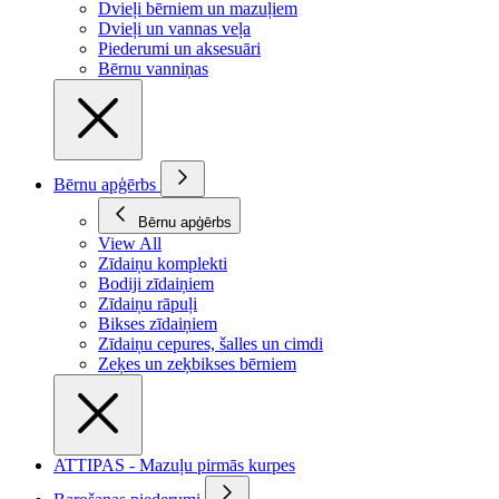
Dvieļi bērniem un mazuļiem
Dvieļi un vannas veļa
Piederumi un aksesuāri
Bērnu vanniņas
Bērnu apģērbs
Bērnu apģērbs
View All
Zīdaiņu komplekti
Bodiji zīdaiņiem
Zīdaiņu rāpuļi
Bikses zīdaiņiem
Zīdaiņu cepures, šalles un cimdi
Zeķes un zeķbikses bērniem
ATTIPAS - Mazuļu pirmās kurpes