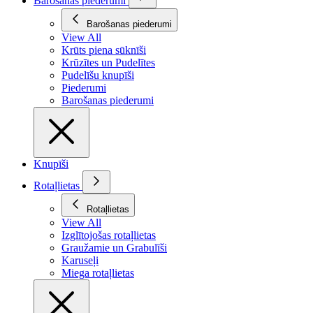
Barošanas piederumi
Barošanas piederumi
View All
Krūts piena sūknīši
Krūzītes un Pudelītes
Pudelīšu knupīši
Piederumi
Barošanas piederumi
Knupīši
Rotaļlietas
Rotaļlietas
View All
Izglītojošas rotaļlietas
Graužamie un Grabulīši
Karuseļi
Miega rotaļlietas