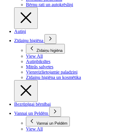
Bērnu rati un autokrēsliņi
Autiņi
Zīdaiņu higiēna
Zīdaiņu higiēna
View All
Autiņbiksītes
Mitrās salvetes
Vienreizlietojamie paladziņi
Zīdaiņu higiēna un kosmētika
Bezrūpīgai bērnībai
Vannai un Peldēm
Vannai un Peldēm
View All