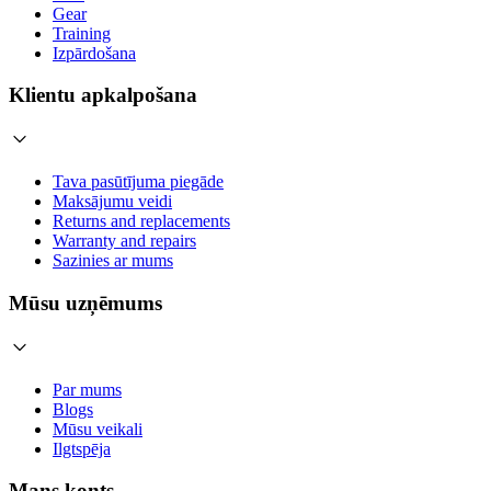
Gear
Training
Izpārdošana
Klientu apkalpošana
Tava pasūtījuma piegāde
Maksājumu veidi
Returns and replacements
Warranty and repairs
Sazinies ar mums
Mūsu uzņēmums
Par mums
Blogs
Mūsu veikali
Ilgtspēja
Mans konts