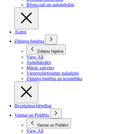
Bērnu rati un autokrēsliņi
Autiņi
Zīdaiņu higiēna
Zīdaiņu higiēna
View All
Autiņbiksītes
Mitrās salvetes
Vienreizlietojamie paladziņi
Zīdaiņu higiēna un kosmētika
Bezrūpīgai bērnībai
Vannai un Peldēm
Vannai un Peldēm
View All