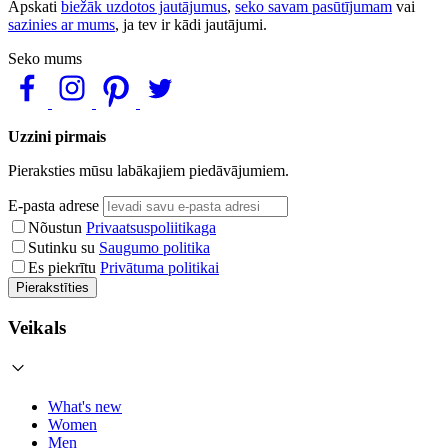
Apskati
biežāk uzdotos jautājumus
,
seko savam pasūtījumam
vai
sazinies ar mums
, ja tev ir kādi jautājumi.
Seko mums
Uzzini pirmais
Pieraksties mūsu labākajiem piedāvājumiem.
E-pasta adrese
Nõustun
Privaatsuspoliitikaga
Sutinku su
Saugumo politika
Es piekrītu
Privātuma politikai
Pierakstīties
Veikals
What's new
Women
Men