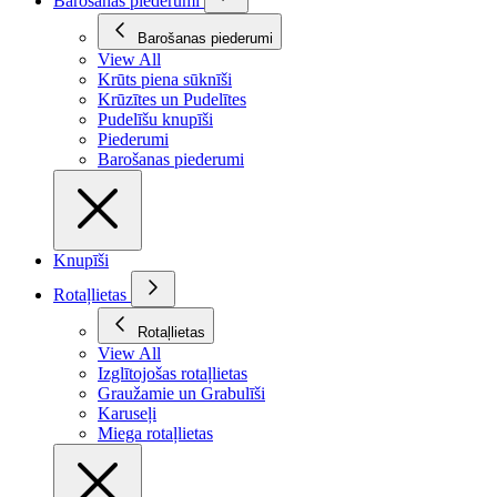
Barošanas piederumi
Barošanas piederumi
View All
Krūts piena sūknīši
Krūzītes un Pudelītes
Pudelīšu knupīši
Piederumi
Barošanas piederumi
Knupīši
Rotaļlietas
Rotaļlietas
View All
Izglītojošas rotaļlietas
Graužamie un Grabulīši
Karuseļi
Miega rotaļlietas