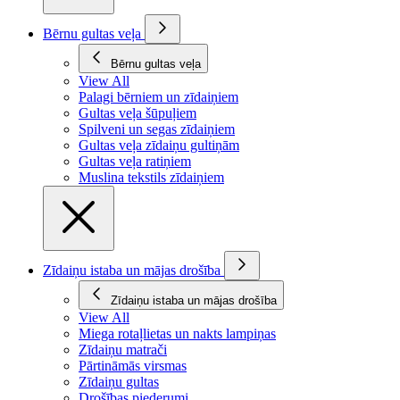
Bērnu gultas veļa
Bērnu gultas veļa
View All
Palagi bērniem un zīdaiņiem
Gultas veļa šūpuļiem
Spilveni un segas zīdaiņiem
Gultas veļa zīdaiņu gultiņām
Gultas veļa ratiņiem
Muslina tekstils zīdaiņiem
Zīdaiņu istaba un mājas drošība
Zīdaiņu istaba un mājas drošība
View All
Miega rotaļlietas un nakts lampiņas
Zīdaiņu matrači
Pārtināmās virsmas
Zīdaiņu gultas
Drošības piederumi