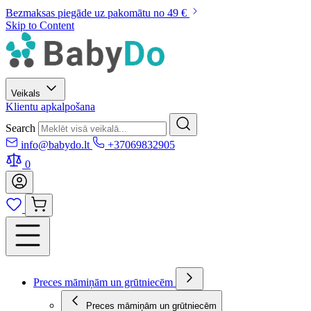
Bezmaksas piegāde uz pakomātu no 49 €
Skip to Content
Veikals
Klientu apkalpošana
Search
info@babydo.lt
+37069832905
0
Preces māmiņām un grūtniecēm
Preces māmiņām un grūtniecēm