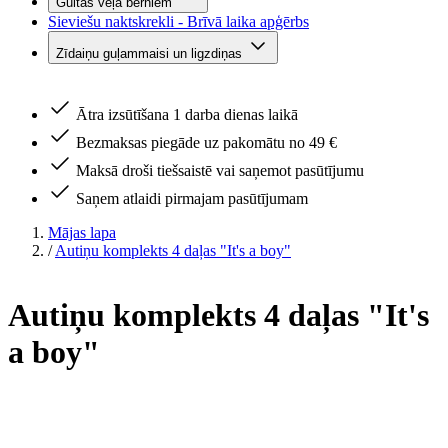
Gultas veļa bērniem
Sieviešu naktskrekli - Brīvā laika apģērbs
Zīdaiņu guļammaisi un ligzdiņas
Ātra izsūtīšana 1 darba dienas laikā
Bezmaksas piegāde uz pakomātu no 49 €
Maksā droši tiešsaistē vai saņemot pasūtījumu
Saņem atlaidi pirmajam pasūtījumam
Mājas lapa
/
Autiņu komplekts 4 daļas "It's a boy"
Autiņu komplekts 4 daļas "It's
a boy"