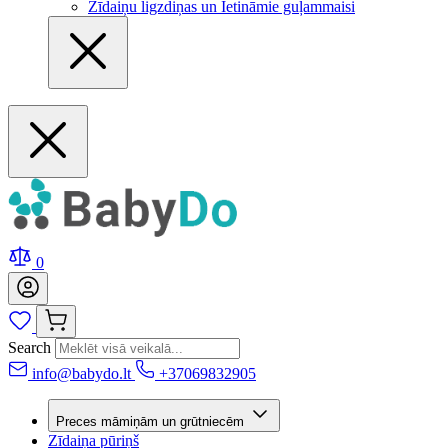
Zīdaiņu ligzdiņas un Ietināmie guļammaisi
0
Search
info@babydo.lt
+37069832905
Preces māmiņām un grūtniecēm
Zīdaiņa pūriņš