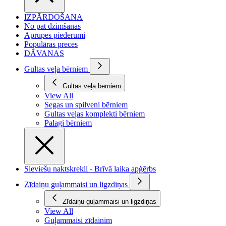
IZPĀRDOŠANA
No pat dzimšanas
Aprūpes piederumi
Populāras preces
DĀVANAS
Gultas veļa bērniem
Gultas veļa bērniem
View All
Segas un spilveni bērniem
Gultas veļas komplekti bērniem
Palagi bērniem
Sieviešu naktskrekli - Brīvā laika apģērbs
Zīdaiņu guļammaisi un ligzdiņas
Zīdaiņu guļammaisi un ligzdiņas
View All
Guļammaisi zīdainim