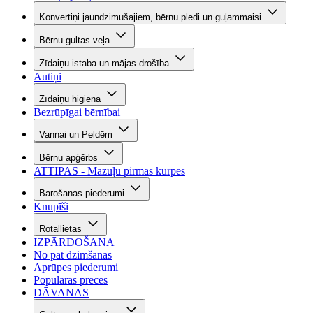
Konvertiņi jaundzimušajiem, bērnu pledi un guļammaisi
Bērnu gultas veļa
Zīdaiņu istaba un mājas drošība
Autiņi
Zīdaiņu higiēna
Bezrūpīgai bērnībai
Vannai un Peldēm
Bērnu apģērbs
ATTIPAS - Mazuļu pirmās kurpes
Barošanas piederumi
Knupīši
Rotaļlietas
IZPĀRDOŠANA
No pat dzimšanas
Aprūpes piederumi
Populāras preces
DĀVANAS