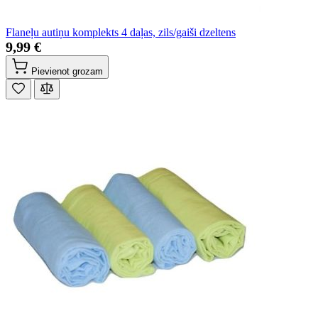
Flaneļu autiņu komplekts 4 daļas, zils/gaiši dzeltens
9,99 €
Pievienot grozam