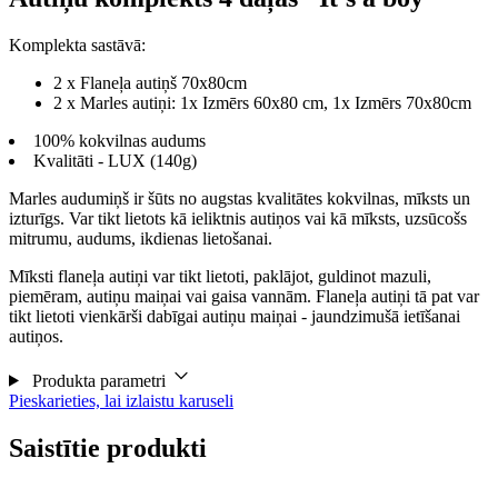
Komplekta sastāvā:
2 x Flaneļa autiņš 70x80cm
2 x Marles autiņi: 1x Izmērs 60x80 cm, 1x Izmērs 70x80cm
100% kokvilnas audums
Kvalitāti - LUX (140g)
Marles audumiņš ir šūts no augstas kvalitātes kokvilnas, mīksts un
izturīgs. Var tikt lietots kā ieliktnis autiņos vai kā mīksts, uzsūcošs
mitrumu, audums, ikdienas lietošanai.
Mīksti flaneļa autiņi var tikt lietoti, paklājot, guldinot mazuli,
piemēram, autiņu maiņai vai gaisa vannām. Flaneļa autiņi tā pat var
tikt lietoti vienkārši dabīgai autiņu maiņai - jaundzimušā ietīšanai
autiņos.
Produkta parametri
Pieskarieties, lai izlaistu karuseli
Saistītie produkti