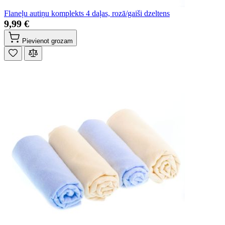
Flaneļu autiņu komplekts 4 daļas, rozā/gaiši dzeltens
9,99 €
Pievienot grozam