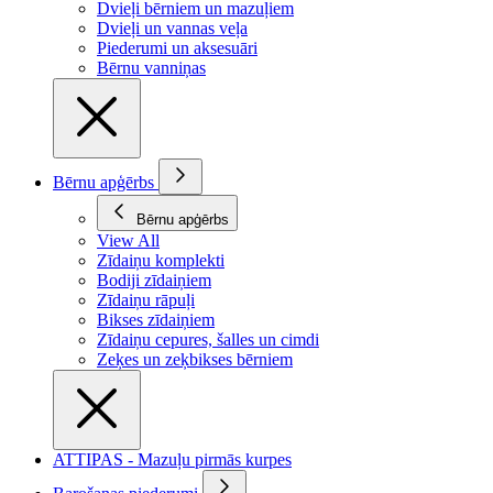
Dvieļi bērniem un mazuļiem
Dvieļi un vannas veļa
Piederumi un aksesuāri
Bērnu vanniņas
Bērnu apģērbs
Bērnu apģērbs
View All
Zīdaiņu komplekti
Bodiji zīdaiņiem
Zīdaiņu rāpuļi
Bikses zīdaiņiem
Zīdaiņu cepures, šalles un cimdi
Zeķes un zeķbikses bērniem
ATTIPAS - Mazuļu pirmās kurpes