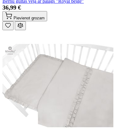
Bērnu gultas veļa ar palags "Royal beige"
36,99 €
Pievienot grozam