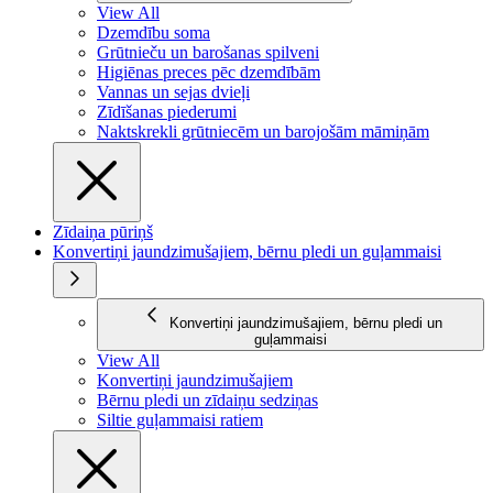
View All
Dzemdību soma
Grūtnieču un barošanas spilveni
Higiēnas preces pēc dzemdībām
Vannas un sejas dvieļi
Zīdīšanas piederumi
Naktskrekli grūtniecēm un barojošām māmiņām
Zīdaiņa pūriņš
Konvertiņi jaundzimušajiem, bērnu pledi un guļammaisi
Konvertiņi jaundzimušajiem, bērnu pledi un
guļammaisi
View All
Konvertiņi jaundzimušajiem
Bērnu pledi un zīdaiņu sedziņas
Siltie guļammaisi ratiem