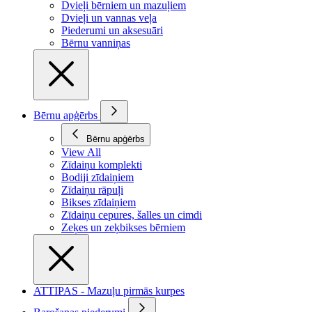
Dvieļi bērniem un mazuļiem
Dvieļi un vannas veļa
Piederumi un aksesuāri
Bērnu vanniņas
Bērnu apģērbs
Bērnu apģērbs
View All
Zīdaiņu komplekti
Bodiji zīdaiņiem
Zīdaiņu rāpuļi
Bikses zīdaiņiem
Zīdaiņu cepures, šalles un cimdi
Zeķes un zeķbikses bērniem
ATTIPAS - Mazuļu pirmās kurpes