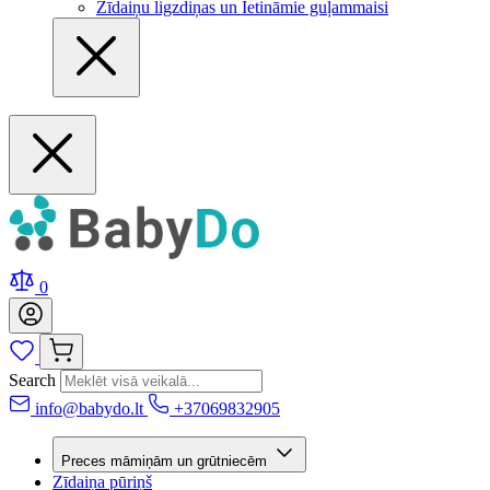
Zīdaiņu ligzdiņas un Ietināmie guļammaisi
0
Search
info@babydo.lt
+37069832905
Preces māmiņām un grūtniecēm
Zīdaiņa pūriņš