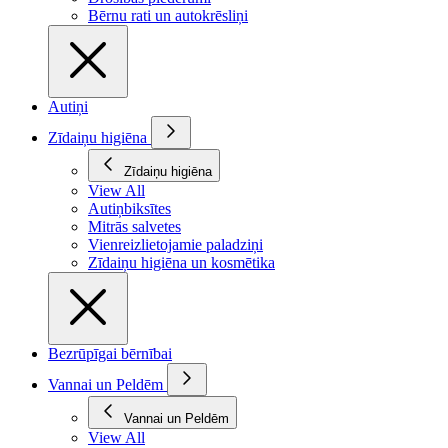
Bērnu rati un autokrēsliņi
Autiņi
Zīdaiņu higiēna
Zīdaiņu higiēna
View All
Autiņbiksītes
Mitrās salvetes
Vienreizlietojamie paladziņi
Zīdaiņu higiēna un kosmētika
Bezrūpīgai bērnībai
Vannai un Peldēm
Vannai un Peldēm
View All