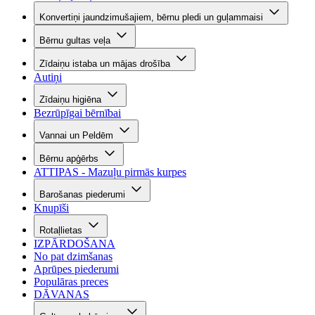
Konvertiņi jaundzimušajiem, bērnu pledi un guļammaisi
Bērnu gultas veļa
Zīdaiņu istaba un mājas drošība
Autiņi
Zīdaiņu higiēna
Bezrūpīgai bērnībai
Vannai un Peldēm
Bērnu apģērbs
ATTIPAS - Mazuļu pirmās kurpes
Barošanas piederumi
Knupīši
Rotaļlietas
IZPĀRDOŠANA
No pat dzimšanas
Aprūpes piederumi
Populāras preces
DĀVANAS