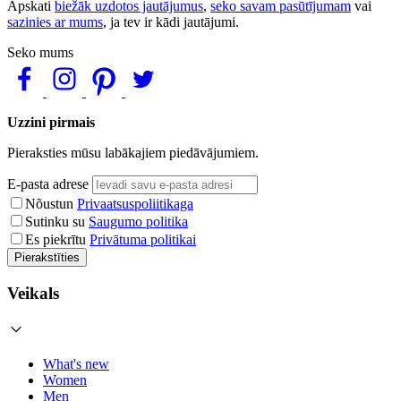
Apskati
biežāk uzdotos jautājumus
,
seko savam pasūtījumam
vai
sazinies ar mums
, ja tev ir kādi jautājumi.
Seko mums
Uzzini pirmais
Pieraksties mūsu labākajiem piedāvājumiem.
E-pasta adrese
Nõustun
Privaatsuspoliitikaga
Sutinku su
Saugumo politika
Es piekrītu
Privātuma politikai
Pierakstīties
Veikals
What's new
Women
Men