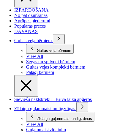
IZPĀRDOŠANA
No pat dzimšanas
Aprūpes piederumi
Populāras preces
DĀVANAS
Gultas veļa bērniem
Gultas veļa bērniem
View All
Segas un spilveni bērniem
Gultas veļas komplekti bērniem
Palagi bērniem
Sieviešu naktskrekli - Brīvā laika apģērbs
Zīdaiņu guļammaisi un ligzdiņas
Zīdaiņu guļammaisi un ligzdiņas
View All
Guļammaisi zīdainim