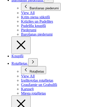
Barošanas piederumi
Barošanas piederumi
View All
Krūts piena sūknīši
Krūzītes un Pudelītes
Pudelīšu knupīši
Piederumi
Barošanas piederumi
Knupīši
Rotaļlietas
Rotaļlietas
View All
Izglītojošas rotaļlietas
Graužamie un Grabulīši
Karuseļi
Miega rotaļlietas