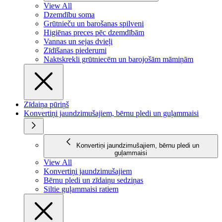
View All
Dzemdību soma
Grūtnieču un barošanas spilveni
Higiēnas preces pēc dzemdībām
Vannas un sejas dvieļi
Zīdīšanas piederumi
Naktskrekli grūtniecēm un barojošām māmiņām
Zīdaiņa pūriņš
Konvertiņi jaundzimušajiem, bērnu pledi un guļammaisi
Konvertiņi jaundzimušajiem, bērnu pledi un
guļammaisi
View All
Konvertiņi jaundzimušajiem
Bērnu pledi un zīdaiņu sedziņas
Siltie guļammaisi ratiem