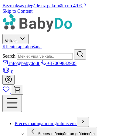
Bezmaksas piegāde uz pakomātu no 49 €
Skip to Content
Veikals
Klientu apkalpošana
Search
info@babydo.lt
+37069832905
0
Preces māmiņām un grūtniecēm
Preces māmiņām un grūtniecēm