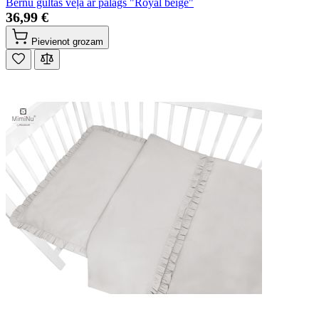
Bērnu gultas veļa ar palags "Royal beige"
36,99 €
Pievienot grozam