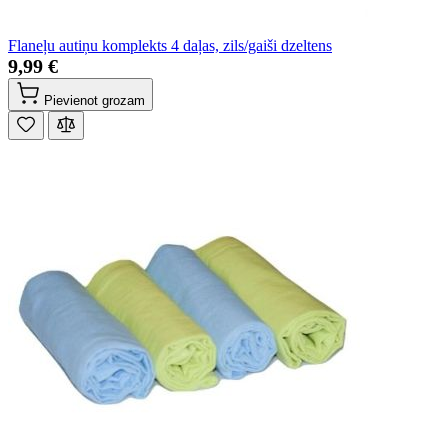
Flaneļu autiņu komplekts 4 daļas, zils/gaiši dzeltens
9,99 €
Pievienot grozam