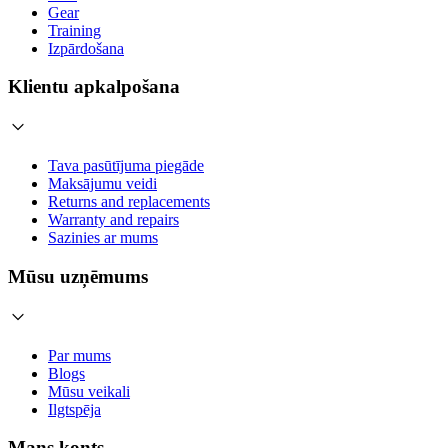
Gear
Training
Izpārdošana
Klientu apkalpošana
Tava pasūtījuma piegāde
Maksājumu veidi
Returns and replacements
Warranty and repairs
Sazinies ar mums
Mūsu uzņēmums
Par mums
Blogs
Mūsu veikali
Ilgtspēja
Mans konts