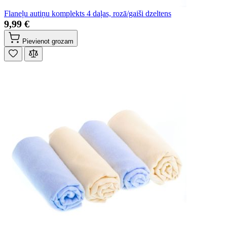
Flaneļu autiņu komplekts 4 daļas, rozā/gaiši dzeltens
9,99 €
Pievienot grozam