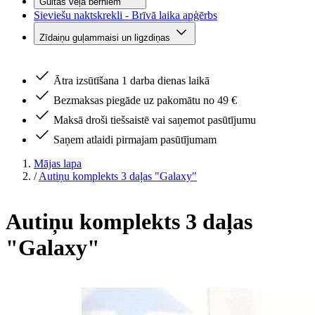
Gultas veļa bērniem
Sieviešu naktskrekli - Brīvā laika apģērbs
Zīdaiņu guļammaisi un ligzdiņas
Ātra izsūtīšana 1 darba dienas laikā
Bezmaksas piegāde uz pakomātu no 49 €
Maksā droši tiešsaistē vai saņemot pasūtījumu
Saņem atlaidi pirmajam pasūtījumam
Mājas lapa
/
Autiņu komplekts 3 daļas "Galaxy"
Autiņu komplekts 3 daļas
"Galaxy"