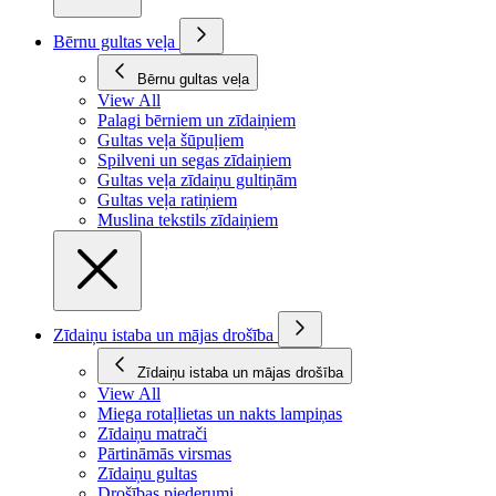
Bērnu gultas veļa
Bērnu gultas veļa
View All
Palagi bērniem un zīdaiņiem
Gultas veļa šūpuļiem
Spilveni un segas zīdaiņiem
Gultas veļa zīdaiņu gultiņām
Gultas veļa ratiņiem
Muslina tekstils zīdaiņiem
Zīdaiņu istaba un mājas drošība
Zīdaiņu istaba un mājas drošība
View All
Miega rotaļlietas un nakts lampiņas
Zīdaiņu matrači
Pārtināmās virsmas
Zīdaiņu gultas
Drošības piederumi