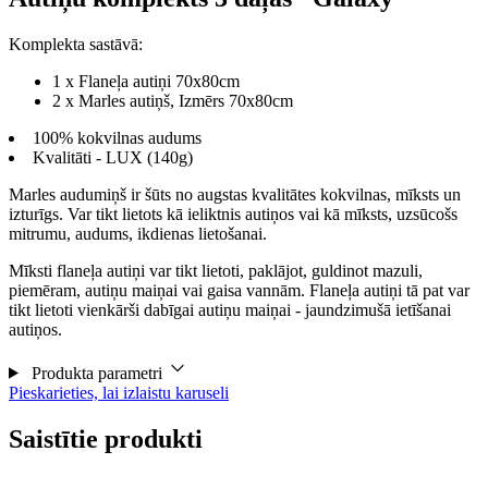
Komplekta sastāvā:
1 x Flaneļa autiņi 70x80cm
2 x Marles autiņš, Izmērs 70x80cm
100% kokvilnas audums
Kvalitāti - LUX (140g)
Marles audumiņš ir šūts no augstas kvalitātes kokvilnas, mīksts un
izturīgs. Var tikt lietots kā ieliktnis autiņos vai kā mīksts, uzsūcošs
mitrumu, audums, ikdienas lietošanai.
Mīksti flaneļa autiņi var tikt lietoti, paklājot, guldinot mazuli,
piemēram, autiņu maiņai vai gaisa vannām. Flaneļa autiņi tā pat var
tikt lietoti vienkārši dabīgai autiņu maiņai - jaundzimušā ietīšanai
autiņos.
Produkta parametri
Pieskarieties, lai izlaistu karuseli
Saistītie produkti