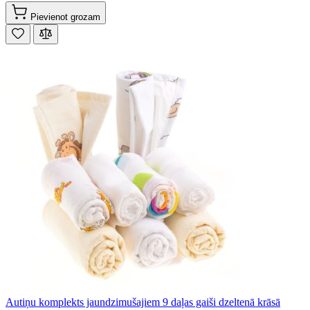
Pievienot grozam
Autiņu komplekts jaundzimušajiem 9 daļas gaiši dzeltenā krāsā