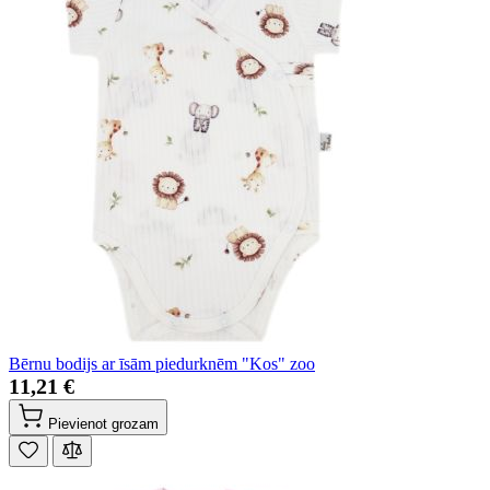
Bērnu bodijs ar īsām piedurknēm "Kos" zoo
11,21 €
Pievienot grozam