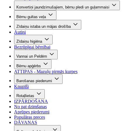
Konvertiņi jaundzimušajiem, bērnu pledi un guļammaisi
Bērnu gultas veļa
Zīdaiņu istaba un mājas drošība
Autiņi
Zīdaiņu higiēna
Bezrūpīgai bērnībai
Vannai un Peldēm
Bērnu apģērbs
ATTIPAS - Mazuļu pirmās kurpes
Barošanas piederumi
Knupīši
Rotaļlietas
IZPĀRDOŠANA
No pat dzimšanas
Aprūpes piederumi
Populāras preces
DĀVANAS