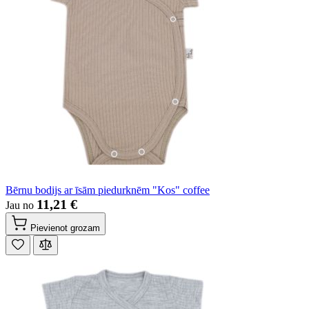
Bērnu bodijs ar īsām piedurknēm "Kos" coffee
11,21 €
Jau no
Pievienot grozam