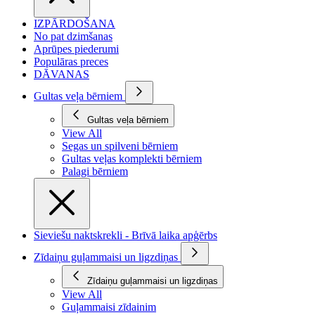
IZPĀRDOŠANA
No pat dzimšanas
Aprūpes piederumi
Populāras preces
DĀVANAS
Gultas veļa bērniem
Gultas veļa bērniem
View All
Segas un spilveni bērniem
Gultas veļas komplekti bērniem
Palagi bērniem
Sieviešu naktskrekli - Brīvā laika apģērbs
Zīdaiņu guļammaisi un ligzdiņas
Zīdaiņu guļammaisi un ligzdiņas
View All
Guļammaisi zīdainim