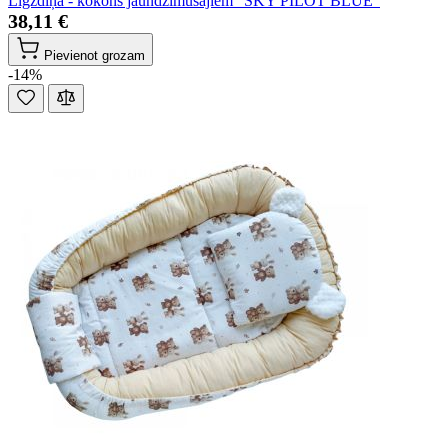
Ligzdiņa - kokons jaundzimušajiem "SKY PILOT BLUE"
38,11 €
Pievienot grozam
-14%