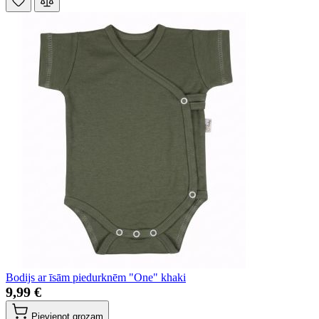
Bodijs ar īsām piedurknēm "One" khaki
9,99 €
Pievienot grozam