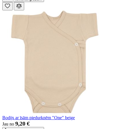
Bodijs ar īsām piedurknēm "One" beige
9,20 €
Jau no