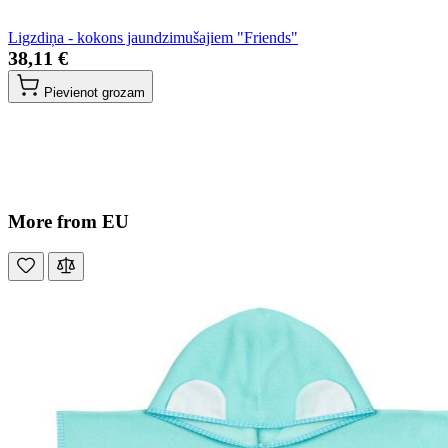
Ligzdiņa - kokons jaundzimušajiem "Friends"
38,11 €
Pievienot grozam
More from EU