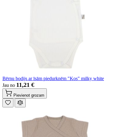
Bērnu bodijs ar īsām piedurknēm "Kos" milky white
11,21 €
Jau no
Pievienot grozam