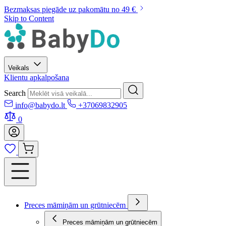
Bezmaksas piegāde uz pakomātu no 49 €
Skip to Content
Veikals
Klientu apkalpošana
Search
info@babydo.lt
+37069832905
0
Preces māmiņām un grūtniecēm
Preces māmiņām un grūtniecēm