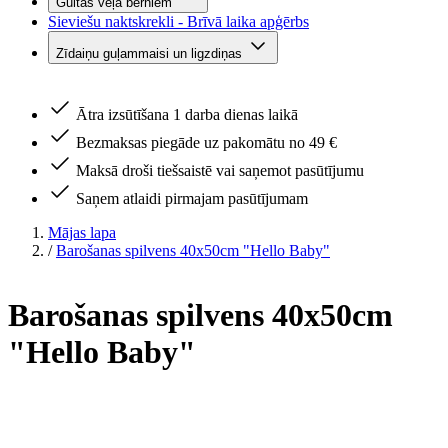
Gultas veļa bērniem
Sieviešu naktskrekli - Brīvā laika apģērbs
Zīdaiņu guļammaisi un ligzdiņas
Ātra izsūtīšana 1 darba dienas laikā
Bezmaksas piegāde uz pakomātu no 49 €
Maksā droši tiešsaistē vai saņemot pasūtījumu
Saņem atlaidi pirmajam pasūtījumam
Mājas lapa
/
Barošanas spilvens 40x50cm "Hello Baby"
Barošanas spilvens 40x50cm
"Hello Baby"