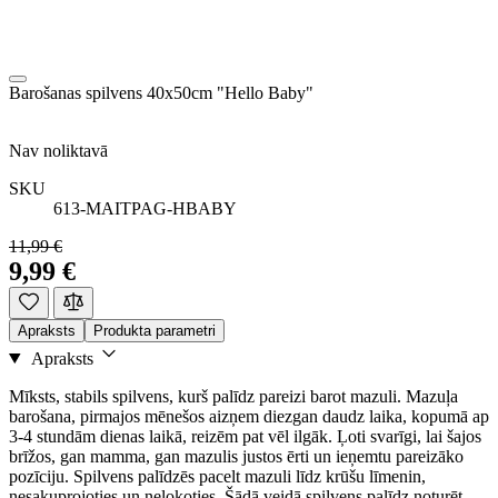
Barošanas spilvens 40x50cm "Hello Baby"
Nav noliktavā
SKU
613-MAITPAG-HBABY
11,99 €
9,99 €
Apraksts
Produkta parametri
Apraksts
Mīksts, stabils spilvens, kurš palīdz pareizi barot mazuli. Mazuļa
barošana, pirmajos mēnešos aizņem diezgan daudz laika, kopumā ap
3-4 stundām dienas laikā, reizēm pat vēl ilgāk. Ļoti svarīgi, lai šajos
brīžos, gan mamma, gan mazulis justos ērti un ieņemtu pareizāko
pozīciju. Spilvens palīdzēs pacelt mazuli līdz krūšu līmenin,
nesakuprojoties un nelokoties. Šādā veidā spilvens palīdz noturēt