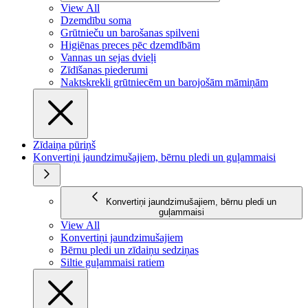
View All
Dzemdību soma
Grūtnieču un barošanas spilveni
Higiēnas preces pēc dzemdībām
Vannas un sejas dvieļi
Zīdīšanas piederumi
Naktskrekli grūtniecēm un barojošām māmiņām
Zīdaiņa pūriņš
Konvertiņi jaundzimušajiem, bērnu pledi un guļammaisi
Konvertiņi jaundzimušajiem, bērnu pledi un
guļammaisi
View All
Konvertiņi jaundzimušajiem
Bērnu pledi un zīdaiņu sedziņas
Siltie guļammaisi ratiem