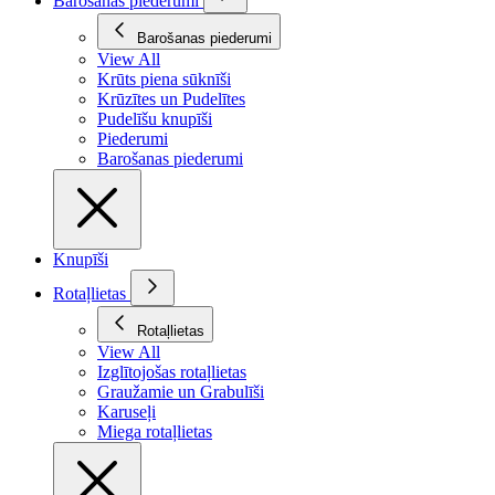
Barošanas piederumi
Barošanas piederumi
View All
Krūts piena sūknīši
Krūzītes un Pudelītes
Pudelīšu knupīši
Piederumi
Barošanas piederumi
Knupīši
Rotaļlietas
Rotaļlietas
View All
Izglītojošas rotaļlietas
Graužamie un Grabulīši
Karuseļi
Miega rotaļlietas