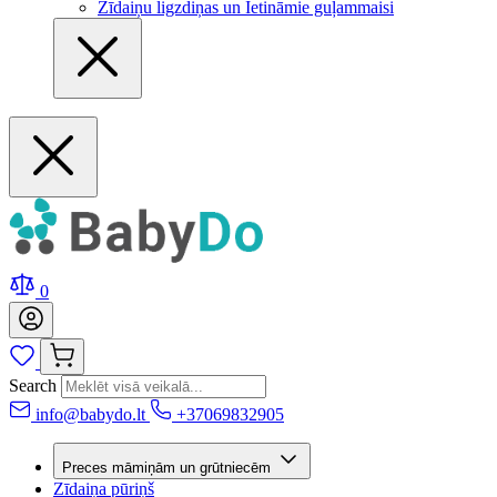
Zīdaiņu ligzdiņas un Ietināmie guļammaisi
0
Search
info@babydo.lt
+37069832905
Preces māmiņām un grūtniecēm
Zīdaiņa pūriņš