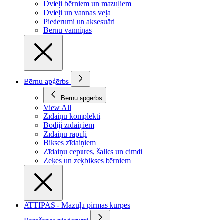
Dvieļi bērniem un mazuļiem
Dvieļi un vannas veļa
Piederumi un aksesuāri
Bērnu vanniņas
Bērnu apģērbs
Bērnu apģērbs
View All
Zīdaiņu komplekti
Bodiji zīdaiņiem
Zīdaiņu rāpuļi
Bikses zīdaiņiem
Zīdaiņu cepures, šalles un cimdi
Zeķes un zeķbikses bērniem
ATTIPAS - Mazuļu pirmās kurpes