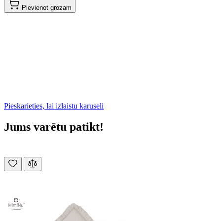
Pievienot grozam
Pieskarieties, lai izlaistu karuseli
Jums varētu patikt!