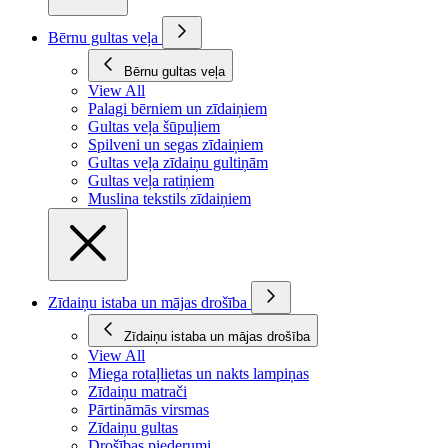
Bērnu gultas veļa
Bērnu gultas veļa
View All
Palagi bērniem un zīdaiņiem
Gultas veļa šūpuļiem
Spilveni un segas zīdaiņiem
Gultas veļa zīdaiņu gultiņām
Gultas veļa ratiņiem
Muslina tekstils zīdaiņiem
Zīdaiņu istaba un mājas drošība
Zīdaiņu istaba un mājas drošība
View All
Miega rotaļlietas un nakts lampiņas
Zīdaiņu matrači
Pārtināmās virsmas
Zīdaiņu gultas
Drošības piederumi