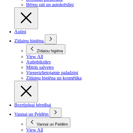
Bērnu rati un autokrēsliņi
Autiņi
Zīdaiņu higiēna
Zīdaiņu higiēna
View All
Autiņbiksītes
Mitrās salvetes
Vienreizlietojamie paladziņi
Zīdaiņu higiēna un kosmētika
Bezrūpīgai bērnībai
Vannai un Peldēm
Vannai un Peldēm
View All