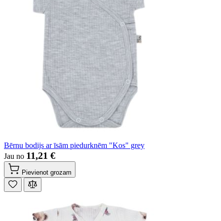
Bērnu bodijs ar īsām piedurknēm "Kos" grey
11,21 €
Jau no
Pievienot grozam