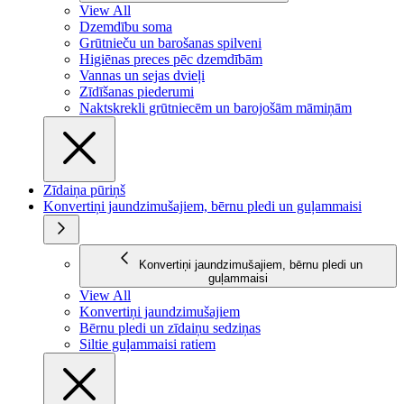
View All
Dzemdību soma
Grūtnieču un barošanas spilveni
Higiēnas preces pēc dzemdībām
Vannas un sejas dvieļi
Zīdīšanas piederumi
Naktskrekli grūtniecēm un barojošām māmiņām
Zīdaiņa pūriņš
Konvertiņi jaundzimušajiem, bērnu pledi un guļammaisi
Konvertiņi jaundzimušajiem, bērnu pledi un
guļammaisi
View All
Konvertiņi jaundzimušajiem
Bērnu pledi un zīdaiņu sedziņas
Siltie guļammaisi ratiem