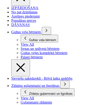
IZPĀRDOŠANA
No pat dzimšanas
Aprūpes piederumi
Populāras preces
DĀVANAS
Gultas veļa bērniem
Gultas veļa bērniem
View All
Segas un spilveni bērniem
Gultas veļas komplekti bērniem
Palagi bērniem
Sieviešu naktskrekli - Brīvā laika apģērbs
Zīdaiņu guļammaisi un ligzdiņas
Zīdaiņu guļammaisi un ligzdiņas
View All
Guļammaisi zīdainim