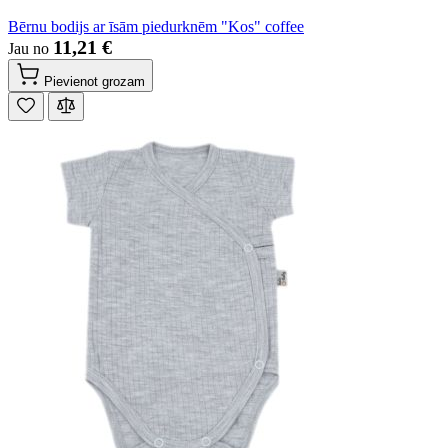
Bērnu bodijs ar īsām piedurknēm "Kos" coffee
11,21 €
Jau no
Pievienot grozam