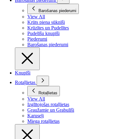
Barošanas piederumi
Barošanas piederumi
View All
Krūts piena sūknīši
Krūzītes un Pudelītes
Pudelīšu knupīši
Piederumi
Barošanas piederumi
Knupīši
Rotaļlietas
Rotaļlietas
View All
Izglītojošas rotaļlietas
Graužamie un Grabulīši
Karuseļi
Miega rotaļlietas