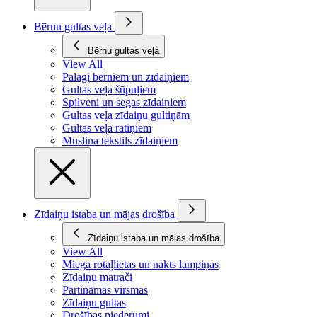
Bērnu gultas veļa
Bērnu gultas veļa
View All
Palagi bērniem un zīdaiņiem
Gultas veļa šūpuļiem
Spilveni un segas zīdaiņiem
Gultas veļa zīdaiņu gultiņām
Gultas veļa ratiņiem
Muslina tekstils zīdaiņiem
Zīdaiņu istaba un mājas drošība
Zīdaiņu istaba un mājas drošība
View All
Miega rotaļlietas un nakts lampiņas
Zīdaiņu matrači
Pārtināmās virsmas
Zīdaiņu gultas
Drošības piederumi