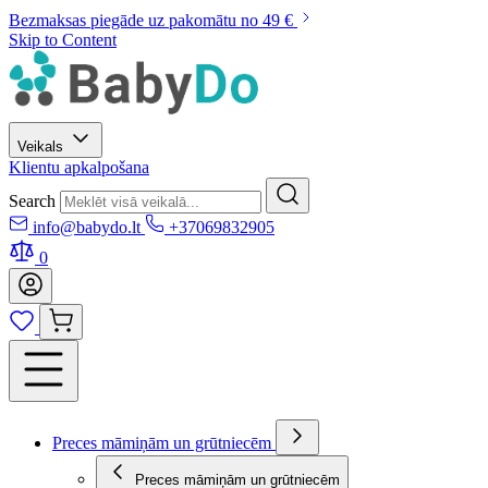
Bezmaksas piegāde uz pakomātu no 49 €
Skip to Content
Veikals
Klientu apkalpošana
Search
info@babydo.lt
+37069832905
0
Preces māmiņām un grūtniecēm
Preces māmiņām un grūtniecēm