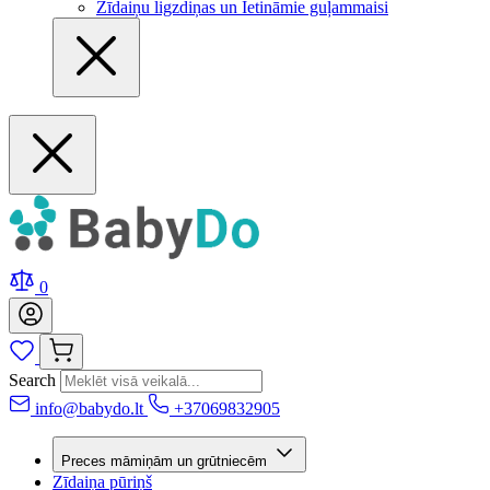
Zīdaiņu ligzdiņas un Ietināmie guļammaisi
0
Search
info@babydo.lt
+37069832905
Preces māmiņām un grūtniecēm
Zīdaiņa pūriņš