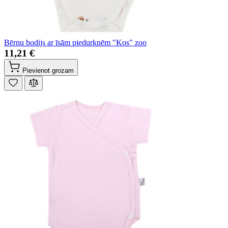
Bērnu bodijs ar īsām piedurknēm "Kos" zoo
11,21 €
Pievienot grozam