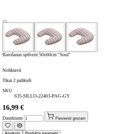
Barošanas spilveni 50x60cm "Soul"
Noliktavā
Tikai
2
palikuši
SKU
635-SILLO-22403-PAG-GY
16,99 €
Daudzums
Pievienot grozam
Apraksts
Produkta parametri