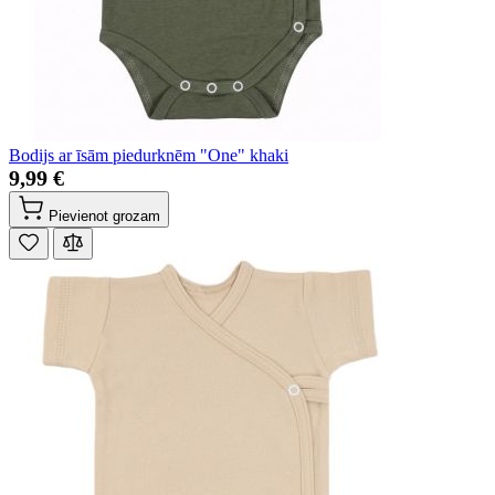
Bodijs ar īsām piedurknēm "One" khaki
9,99 €
Pievienot grozam