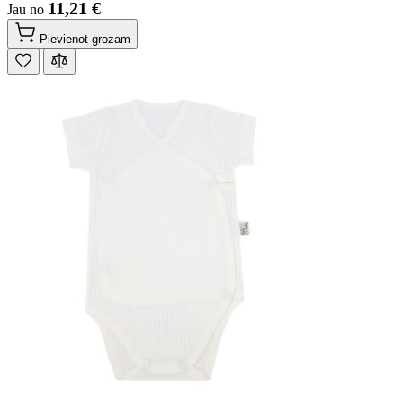
11,21 €
Jau no
Pievienot grozam