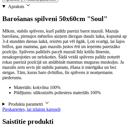
Apraksts
Barošanas spilveni 50x60cm "Soul"
Mīksts, stabils spilvens, kurš palīdz pareizi barot mazuli. Mazuļa
barošana, pirmajos mēnešos aizņem diezgan daudz laika, kopumā ap
3-4 stundām dienas laikā, reizēm pat vēl ilgāk. Ļoti svarīgi, lai šajos
brīžos, gan mamma, gan mazulis justos ērti un ieņemtu pareizāko
pozīciju. Spilvens palīdzēs pacelt mazuli līdz krūšu līmenin,
nesakuprojoties un nelokoties. Šādā veidā spilvens palīdz noturēt
rokas pareizā pozīcijā un atslābināt mammas muguras muskuļus. Ja
mazulis zem sevis jūt stabilu pamatu, ēšana ir mierīgāka un bez
steigas. Tām, kuras baro dvīnīšus, šis spilvens ir neatņemams
piederums.
Materiāls: kokvilna 100%
Pildījums: silikonizēts poliestera materiāls 100%
Produkta parametri
Pieskarieties, lai izlaistu karuseli
Saistītie produkti