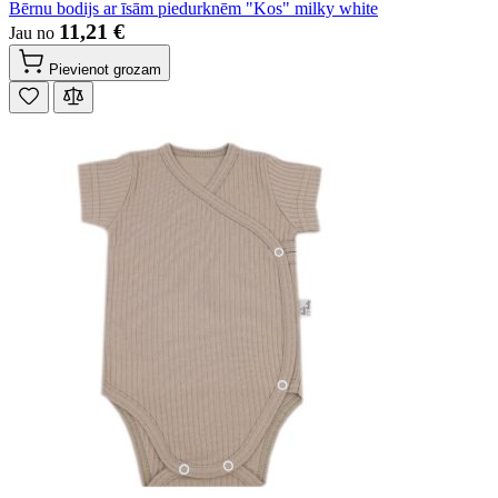
Bērnu bodijs ar īsām piedurknēm "Kos" milky white
11,21 €
Jau no
Pievienot grozam