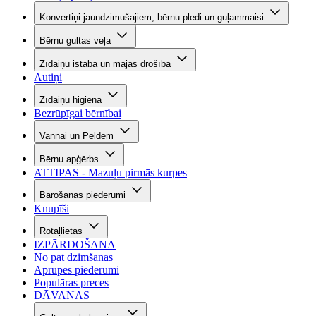
Konvertiņi jaundzimušajiem, bērnu pledi un guļammaisi
Bērnu gultas veļa
Zīdaiņu istaba un mājas drošība
Autiņi
Zīdaiņu higiēna
Bezrūpīgai bērnībai
Vannai un Peldēm
Bērnu apģērbs
ATTIPAS - Mazuļu pirmās kurpes
Barošanas piederumi
Knupīši
Rotaļlietas
IZPĀRDOŠANA
No pat dzimšanas
Aprūpes piederumi
Populāras preces
DĀVANAS