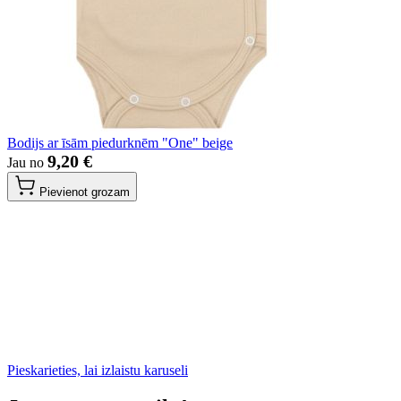
Bodijs ar īsām piedurknēm "One" beige
9,20 €
Jau no
Pievienot grozam
Pieskarieties, lai izlaistu karuseli