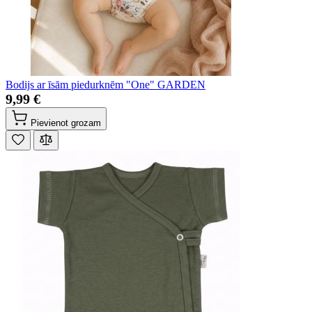
Bodijs ar īsām piedurknēm "One" GARDEN
9,99 €
Pievienot grozam