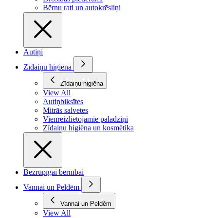
Bērnu rati un autokrēsliņi
Autiņi
Zīdaiņu higiēna
Zīdaiņu higiēna
View All
Autiņbiksītes
Mitrās salvetes
Vienreizlietojamie paladziņi
Zīdaiņu higiēna un kosmētika
Bezrūpīgai bērnībai
Vannai un Peldēm
Vannai un Peldēm
View All