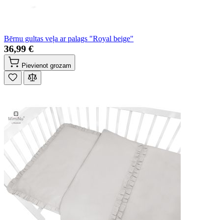
Bērnu gultas veļa ar palags "Royal beige"
36,99 €
Pievienot grozam