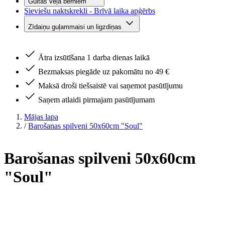
Gultas veļa bērniem
Sieviešu naktskrekli - Brīvā laika apģērbs
Zīdaiņu guļammaisi un ligzdiņas
Ātra izsūtīšana 1 darba dienas laikā
Bezmaksas piegāde uz pakomātu no 49 €
Maksā droši tiešsaistē vai saņemot pasūtījumu
Saņem atlaidi pirmajam pasūtījumam
Mājas lapa
/
Barošanas spilveni 50x60cm "Soul"
Barošanas spilveni 50x60cm
"Soul"