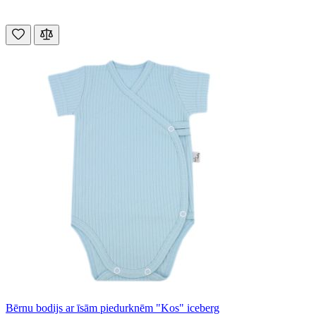
Bērnu bodijs ar īsām piedurknēm "Kos" iceberg