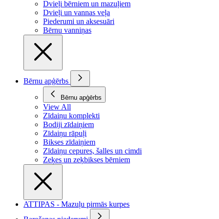
Dvieļi bērniem un mazuļiem
Dvieļi un vannas veļa
Piederumi un aksesuāri
Bērnu vanniņas
Bērnu apģērbs
Bērnu apģērbs
View All
Zīdaiņu komplekti
Bodiji zīdaiņiem
Zīdaiņu rāpuļi
Bikses zīdaiņiem
Zīdaiņu cepures, šalles un cimdi
Zeķes un zeķbikses bērniem
ATTIPAS - Mazuļu pirmās kurpes