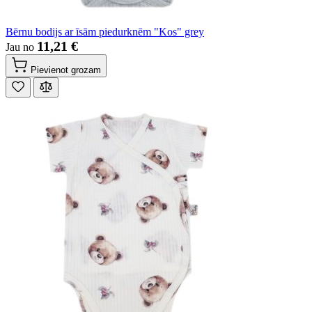
Bērnu bodijs ar īsām piedurknēm "Kos" grey
11,21 €
Jau no
Pievienot grozam