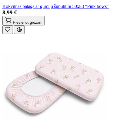
Kokvilnas palags ar gumiju šūpulītim 50x83 "Pink bows"
8,99 €
Pievienot grozam