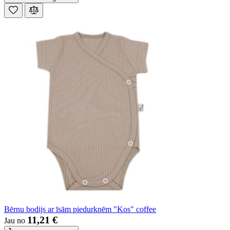
Bērnu bodijs ar īsām piedurknēm "Kos" coffee
11,21 €
Jau no