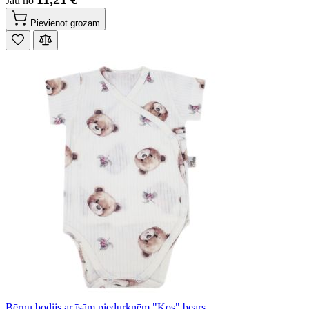
Jau no
Pievienot grozam
Bērnu bodijs ar īsām piedurknēm "Kos" bears