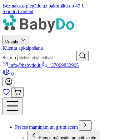
Bezmaksas piegāde uz pakomātu no 49 €
Skip to Content
Veikals
Klientu apkalpošana
Search
info@babydo.lt
+37069832905
0
Preces māmiņām un grūtniecēm
Preces māmiņām un grūtniecēm