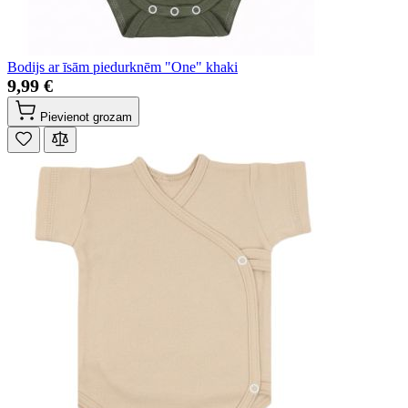
Bodijs ar īsām piedurknēm "One" khaki
9,99 €
Pievienot grozam