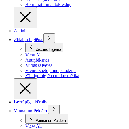
Bērnu rati un autokrēsliņi
Autiņi
Zīdaiņu higiēna
Zīdaiņu higiēna
View All
Autiņbiksītes
Mitrās salvetes
Vienreizlietojamie paladziņi
Zīdaiņu higiēna un kosmētika
Bezrūpīgai bērnībai
Vannai un Peldēm
Vannai un Peldēm
View All