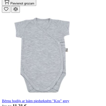
Pievienot grozam
Bērnu bodijs ar īsām piedurknēm "Kos" grey
11,21 €