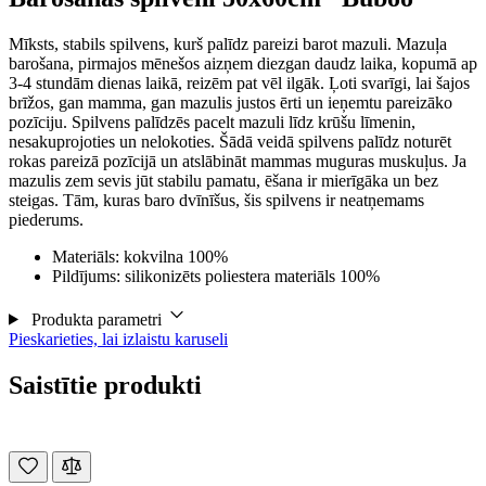
Mīksts, stabils spilvens, kurš palīdz pareizi barot mazuli. Mazuļa
barošana, pirmajos mēnešos aizņem diezgan daudz laika, kopumā ap
3-4 stundām dienas laikā, reizēm pat vēl ilgāk. Ļoti svarīgi, lai šajos
brīžos, gan mamma, gan mazulis justos ērti un ieņemtu pareizāko
pozīciju. Spilvens palīdzēs pacelt mazuli līdz krūšu līmenin,
nesakuprojoties un nelokoties. Šādā veidā spilvens palīdz noturēt
rokas pareizā pozīcijā un atslābināt mammas muguras muskuļus. Ja
mazulis zem sevis jūt stabilu pamatu, ēšana ir mierīgāka un bez
steigas. Tām, kuras baro dvīnīšus, šis spilvens ir neatņemams
piederums.
Materiāls: kokvilna 100%
Pildījums: silikonizēts poliestera materiāls 100%
Produkta parametri
Pieskarieties, lai izlaistu karuseli
Saistītie produkti