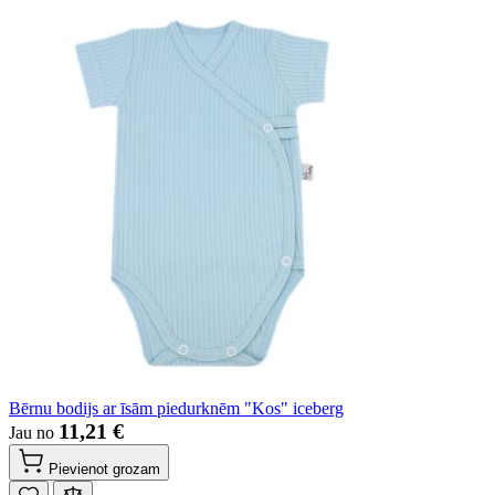
Bērnu bodijs ar īsām piedurknēm "Kos" iceberg
11,21 €
Jau no
Pievienot grozam