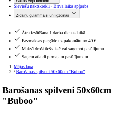
Gultas veļa bērniem
Sieviešu naktskrekli - Brīvā laika apģērbs
Zīdaiņu guļammaisi un ligzdiņas
Ātra izsūtīšana 1 darba dienas laikā
Bezmaksas piegāde uz pakomātu no 49 €
Maksā droši tiešsaistē vai saņemot pasūtījumu
Saņem atlaidi pirmajam pasūtījumam
Mājas lapa
/
Barošanas spilveni 50x60cm "Buboo"
Barošanas spilveni 50x60cm
"Buboo"