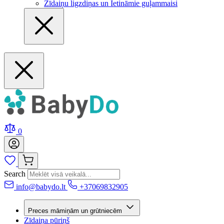
Zīdaiņu ligzdiņas un Ietināmie guļammaisi
0
Search
info@babydo.lt
+37069832905
Preces māmiņām un grūtniecēm
Zīdaiņa pūriņš