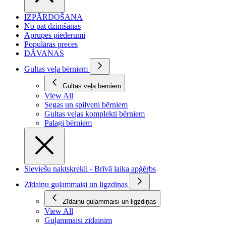
IZPĀRDOŠANA
No pat dzimšanas
Aprūpes piederumi
Populāras preces
DĀVANAS
Gultas veļa bērniem
Gultas veļa bērniem
View All
Segas un spilveni bērniem
Gultas veļas komplekti bērniem
Palagi bērniem
Sieviešu naktskrekli - Brīvā laika apģērbs
Zīdaiņu guļammaisi un ligzdiņas
Zīdaiņu guļammaisi un ligzdiņas
View All
Guļammaisi zīdainim