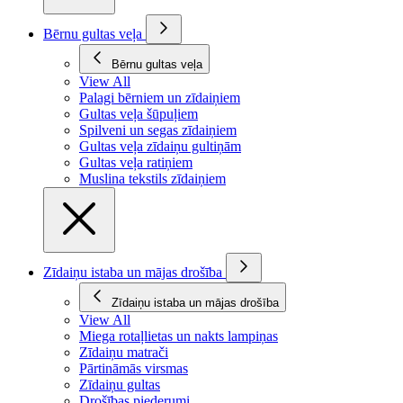
Bērnu gultas veļa
Bērnu gultas veļa
View All
Palagi bērniem un zīdaiņiem
Gultas veļa šūpuļiem
Spilveni un segas zīdaiņiem
Gultas veļa zīdaiņu gultiņām
Gultas veļa ratiņiem
Muslina tekstils zīdaiņiem
Zīdaiņu istaba un mājas drošība
Zīdaiņu istaba un mājas drošība
View All
Miega rotaļlietas un nakts lampiņas
Zīdaiņu matrači
Pārtināmās virsmas
Zīdaiņu gultas
Drošības piederumi