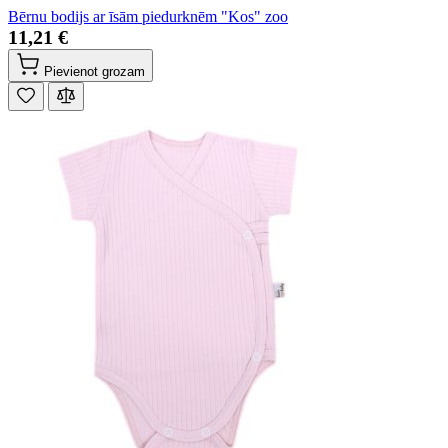
Bērnu bodijs ar īsām piedurknēm "Kos" zoo
11,21 €
Pievienot grozam