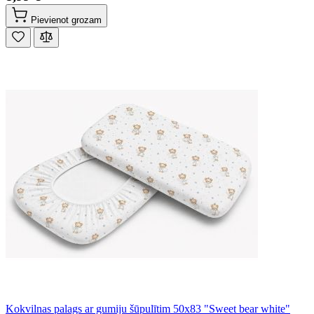
Pievienot grozam
Kokvilnas palags ar gumiju šūpulītim 50x83 "Sweet bear white"