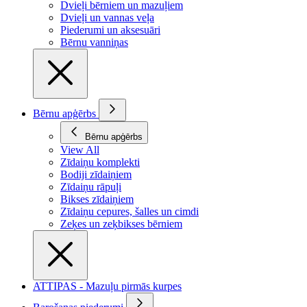
Dvieļi bērniem un mazuļiem
Dvieļi un vannas veļa
Piederumi un aksesuāri
Bērnu vanniņas
Bērnu apģērbs
Bērnu apģērbs
View All
Zīdaiņu komplekti
Bodiji zīdaiņiem
Zīdaiņu rāpuļi
Bikses zīdaiņiem
Zīdaiņu cepures, šalles un cimdi
Zeķes un zeķbikses bērniem
ATTIPAS - Mazuļu pirmās kurpes