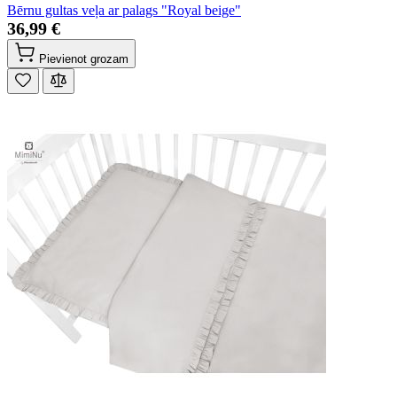
Bērnu gultas veļa ar palags "Royal beige"
36,99 €
Pievienot grozam