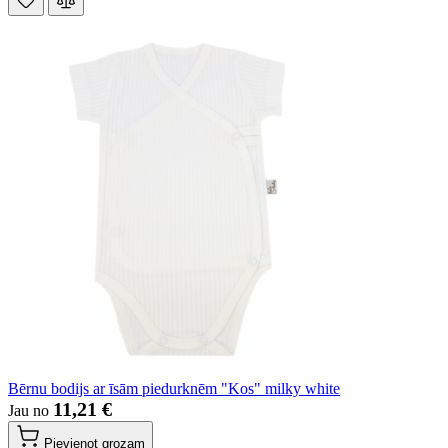
Bērnu bodijs ar īsām piedurknēm "Kos" milky white
11,21 €
Jau no
Pievienot grozam