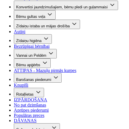
Konvertiņi jaundzimušajiem, bērnu pledi un guļammaisi
Bērnu gultas veļa
Zīdaiņu istaba un mājas drošība
Autiņi
Zīdaiņu higiēna
Bezrūpīgai bērnībai
Vannai un Peldēm
Bērnu apģērbs
ATTIPAS - Mazuļu pirmās kurpes
Barošanas piederumi
Knupīši
Rotaļlietas
IZPĀRDOŠANA
No pat dzimšanas
Aprūpes piederumi
Populāras preces
DĀVANAS