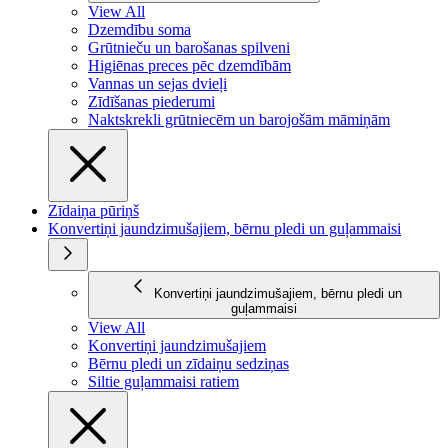
View All
Dzemdību soma
Grūtnieču un barošanas spilveni
Higiēnas preces pēc dzemdībām
Vannas un sejas dvieļi
Zīdīšanas piederumi
Naktskrekli grūtniecēm un barojošām māmiņām
Zīdaiņa pūriņš
Konvertiņi jaundzimušajiem, bērnu pledi un guļammaisi
Konvertiņi jaundzimušajiem, bērnu pledi un
guļammaisi
View All
Konvertiņi jaundzimušajiem
Bērnu pledi un zīdaiņu sedziņas
Siltie guļammaisi ratiem