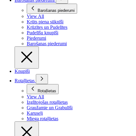
Barošanas piederumi
Barošanas piederumi
View All
Krūts piena sūknīši
Krūzītes un Pudelītes
Pudelīšu knupīši
Piederumi
Barošanas piederumi
Knupīši
Rotaļlietas
Rotaļlietas
View All
Izglītojošas rotaļlietas
Graužamie un Grabulīši
Karuseļi
Miega rotaļlietas