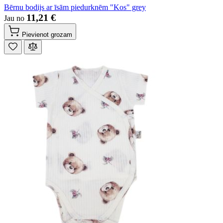
Bērnu bodijs ar īsām piedurknēm "Kos" grey
11,21 €
Jau no
Pievienot grozam