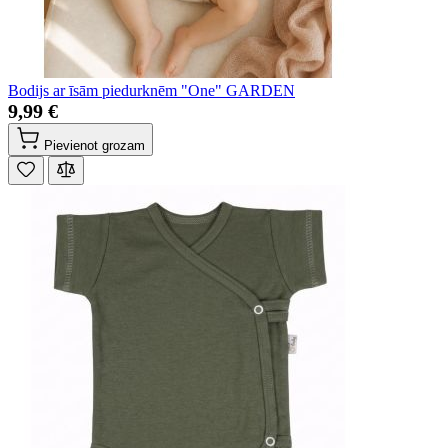
Bodijs ar īsām piedurknēm "One" GARDEN
9,99 €
Pievienot grozam