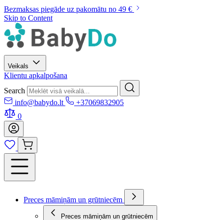
Bezmaksas piegāde uz pakomātu no 49 €
Skip to Content
Veikals
Klientu apkalpošana
Search
info@babydo.lt
+37069832905
0
Preces māmiņām un grūtniecēm
Preces māmiņām un grūtniecēm