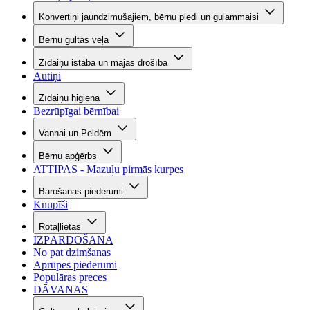
Konvertiņi jaundzimušajiem, bērnu pledi un guļammaisi
Bērnu gultas veļa
Zīdaiņu istaba un mājas drošība
Autiņi
Zīdaiņu higiēna
Bezrūpīgai bērnībai
Vannai un Peldēm
Bērnu apģērbs
ATTIPAS - Mazuļu pirmās kurpes
Barošanas piederumi
Knupīši
Rotaļlietas
IZPĀRDOŠANA
No pat dzimšanas
Aprūpes piederumi
Populāras preces
DĀVANAS