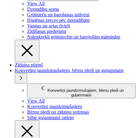
View All
Dzemdību soma
Grūtnieču un barošanas spilveni
Higiēnas preces pēc dzemdībām
Vannas un sejas dvieļi
Zīdīšanas piederumi
Naktskrekli grūtniecēm un barojošām māmiņām
Zīdaiņa pūriņš
Konvertiņi jaundzimušajiem, bērnu pledi un guļammaisi
Konvertiņi jaundzimušajiem, bērnu pledi un
guļammaisi
View All
Konvertiņi jaundzimušajiem
Bērnu pledi un zīdaiņu sedziņas
Siltie guļammaisi ratiem