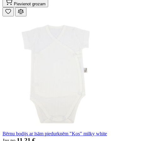
Pievienot grozam
Bērnu bodijs ar īsām piedurknēm "Kos" milky white
11,21 €
Jau no