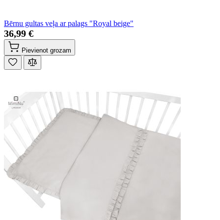
Bērnu gultas veļa ar palags "Royal beige"
36,99 €
Pievienot grozam