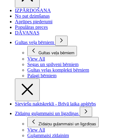
IZPĀRDOŠANA
No pat dzimšanas
Aprūpes piederumi
Populāras preces
DĀVANAS
Gultas veļa bērniem
Gultas veļa bērniem
View All
Segas un spilveni bērniem
Gultas veļas komplekti bērniem
Palagi bērniem
Sieviešu naktskrekli - Brīvā laika apģērbs
Zīdaiņu guļammaisi un ligzdiņas
Zīdaiņu guļammaisi un ligzdiņas
View All
Guļammaisi zīdainim