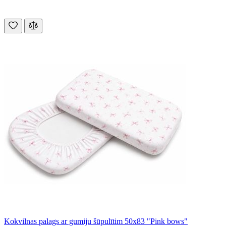
Kokvilnas palags ar gumiju šūpulītim 50x83 "Pink bows"