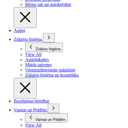
Bērnu rati un autokrēsliņi
Autiņi
Zīdaiņu higiēna
Zīdaiņu higiēna
View All
Autiņbiksītes
Mitrās salvetes
Vienreizlietojamie paladziņi
Zīdaiņu higiēna un kosmētika
Bezrūpīgai bērnībai
Vannai un Peldēm
Vannai un Peldēm
View All