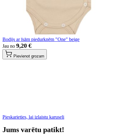
Bodijs ar īsām piedurknēm "One" beige
9,20 €
Jau no
Pievienot grozam
Pieskarieties, lai izlaistu karuseli
Jums varētu patikt!