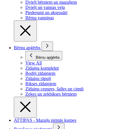
Dvieļi bērniem un mazuļiem
Dvieļi un vannas veļa
Piederumi un aksesuāri
Bērnu vanniņas
Bērnu apģērbs
Bērnu apģērbs
View All
Zīdaiņu komplekti
Bodiji zīdaiņiem
Zīdaiņu rāpuļi
Bikses zīdaiņiem
Zīdaiņu cepures, šalles un cimdi
Zeķes un zeķbikses bērniem
ATTIPAS - Mazuļu pirmās kurpes