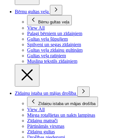
Bērnu gultas veļa
Bērnu gultas veļa
View All
Palagi bērniem un zīdaiņiem
Gultas veļa šūpuļiem
Spilveni un segas zīdaiņiem
Gultas veļa zīdaiņu gultiņām
Gultas veļa ratiņiem
Muslina tekstils zīdaiņiem
Zīdaiņu istaba un mājas drošība
Zīdaiņu istaba un mājas drošība
View All
Miega rotaļlietas un nakts lampiņas
Zīdaiņu matrači
Pārtināmās virsmas
Zīdaiņu gultas
Drošības piederumi