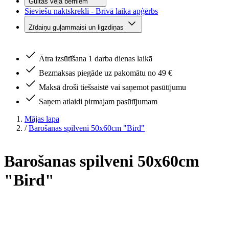
Gultas veļa bērniem
Sieviešu naktskrekli - Brīvā laika apģērbs
Zīdaiņu guļammaisi un ligzdiņas
Ātra izsūtīšana 1 darba dienas laikā
Bezmaksas piegāde uz pakomātu no 49 €
Maksā droši tiešsaistē vai saņemot pasūtījumu
Saņem atlaidi pirmajam pasūtījumam
Mājas lapa
/
Barošanas spilveni 50x60cm "Bird"
Barošanas spilveni 50x60cm
"Bird"