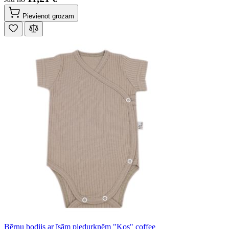
Pievienot grozam
Bērnu bodijs ar īsām piedurknēm "Kos" coffee