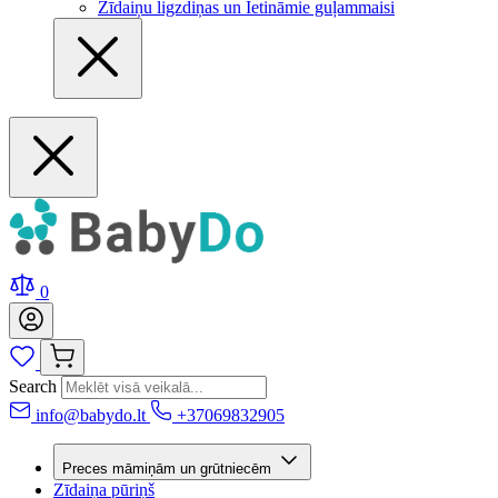
Zīdaiņu ligzdiņas un Ietināmie guļammaisi
0
Search
info@babydo.lt
+37069832905
Preces māmiņām un grūtniecēm
Zīdaiņa pūriņš