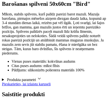
Barošanas spilveni 50x60cm "Bird"
Mīksts, stabils spilvens, kurš palīdz pareizi barot mazuli. Mazuļa
barošana, pirmajos mēnešos aizņem diezgan daudz laika, kopumā ap
3-4 stundām dienas laikā, reizēm pat vēl ilgāk. Ļoti svarīgi, lai šajos
brīžos, gan mamma, gan mazulis justos ērti un ieņemtu pareizāko
pozīciju. Spilvens palīdzēs pacelt mazuli līdz krūšu līmenin,
nesakuprojoties un nelokoties. Šādā veidā spilvens palīdz noturēt
rokas pareizā pozīcijā un atslābināt mammas muguras muskuļus. Ja
mazulis zem sevis jūt stabilu pamatu, ēšana ir mierīgāka un bez
steigas. Tām, kuras baro dvīnīšus, šis spilvens ir neatņemams
piederums.
Vienas puses materiāls: kokvilnas audums
Citas puses audums: mīkst flīsis
Pildījums: silikonizēts poliestera materiāls 100%
Produkta parametri
Pieskarieties, lai izlaistu karuseli
Saistītie produkti