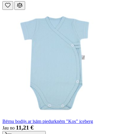
Bērnu bodijs ar īsām piedurknēm "Kos" iceberg
11,21 €
Jau no