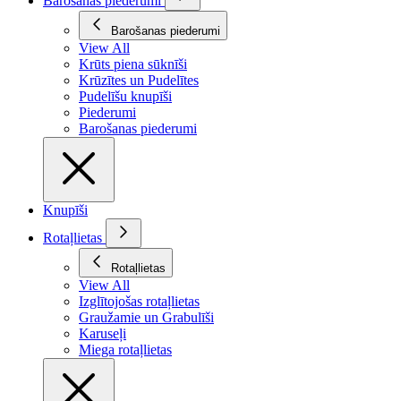
Barošanas piederumi
Barošanas piederumi
View All
Krūts piena sūknīši
Krūzītes un Pudelītes
Pudelīšu knupīši
Piederumi
Barošanas piederumi
Knupīši
Rotaļlietas
Rotaļlietas
View All
Izglītojošas rotaļlietas
Graužamie un Grabulīši
Karuseļi
Miega rotaļlietas