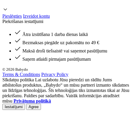
Pieslēgties
Izveidot kontu
Piekrišanas iestatījumi
Ātra izsūtīšana 1 darba dienas laikā
Bezmaksas piegāde uz pakomātu no 49 €
Maksā droši tiešsaistē vai saņemot pasūtījumu
Saņem atlaidi pirmajam pasūtījumam
© 2026 Babydo
Terms & Conditions
Privacy Policy
Sīkdatņu politika Lai uzlabotu Jūsu pieredzi un rādītu Jums
atbilstošus produktus, „Babydo“ un mūsu partneri izmanto sīkdatnes
un līdzīgas tehnoloģijas. Šīs tehnoloģijas tiks izmantotas tikai ar Jūsu
piekrišanu. Paldies par sadarbību. Vairāk informācijas atradīsiet
mūsu
Privātuma politikā
Iestatījumi
Agree