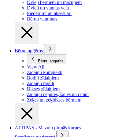
Dvieļi bērniem un mazuļiem
Dvieļi un vannas veļa
Piederumi un aksesuāri
Bērnu vanniņas
Bērnu apģērbs
Bērnu apģērbs
View All
Zīdaiņu komplekti
Bodiji zīdaiņiem
Zīdaiņu rāpuļi
Bikses zīdaiņiem
Zīdaiņu cepures, šalles un cimdi
Zeķes un zeķbikses bērniem
ATTIPAS - Mazuļu pirmās kurpes