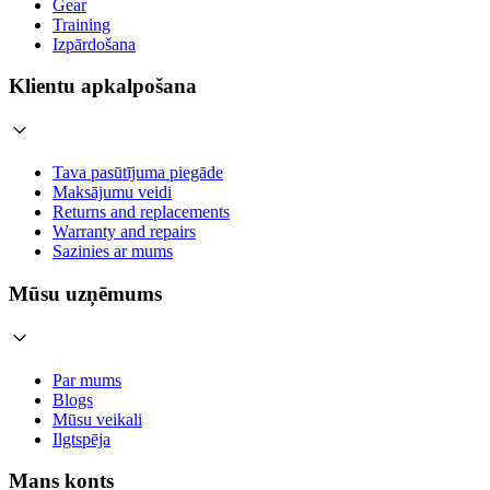
Gear
Training
Izpārdošana
Klientu apkalpošana
Tava pasūtījuma piegāde
Maksājumu veidi
Returns and replacements
Warranty and repairs
Sazinies ar mums
Mūsu uzņēmums
Par mums
Blogs
Mūsu veikali
Ilgtspēja
Mans konts