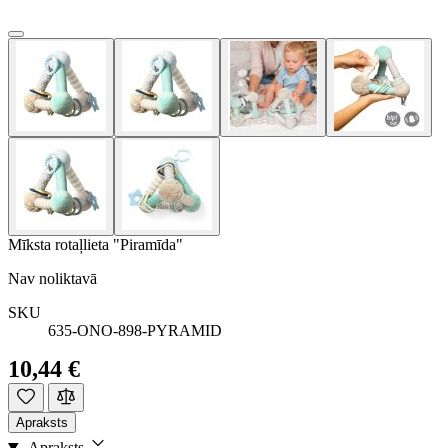
Mīksta rotaļlieta "Piramīda"
Nav noliktavā
SKU
635-ONO-898-PYRAMID
10,44 €
Apraksts
Apraksts