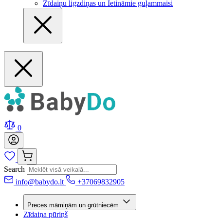
Zīdaiņu ligzdiņas un Ietināmie guļammaisi
0
Search
info@babydo.lt
+37069832905
Preces māmiņām un grūtniecēm
Zīdaiņa pūriņš