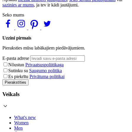
sazinies ar mums
, ja tev ir kādi jautājumi.
Seko mums
Uzzini pirmais
Pieraksties mūsu labākajiem piedāvājumiem.
E-pasta adrese
Nõustun
Privaatsuspoliitikaga
Sutinku su
Saugumo politika
Es piekrītu
Privātuma politikai
Pierakstīties
Veikals
What's new
Women
Men