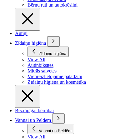
Bērnu rati un autokrēsliņi
Autiņi
Zīdaiņu higiēna
Zīdaiņu higiēna
View All
Autiņbiksītes
Mitrās salvetes
Vienreizlietojamie paladziņi
Zīdaiņu higiēna un kosmētika
Bezrūpīgai bērnībai
Vannai un Peldēm
Vannai un Peldēm
View All