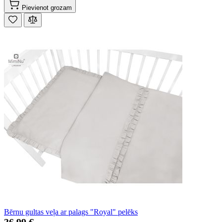
Pievienot grozam
Bērnu gultas veļa ar palags "Royal" pelēks
36,99 €