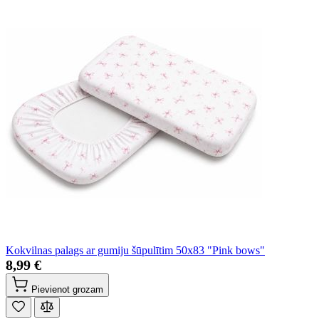
Kokvilnas palags ar gumiju šūpulītim 50x83 "Pink bows"
8,99 €
Pievienot grozam