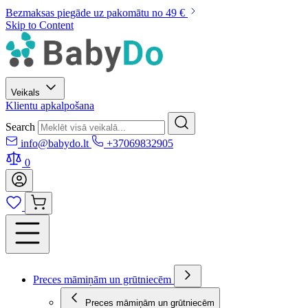
Bezmaksas piegāde uz pakomātu no 49 €
Skip to Content
Veikals
Klientu apkalpošana
Search
info@babydo.lt
+37069832905
0
Preces māmiņām un grūtniecēm
Preces māmiņām un grūtniecēm