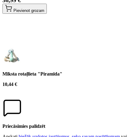
Pievienot grozam
Mīksta rotaļlieta "Piramīda"
10,44 €
Priecāsimies palīdzēt
Apskati
biežāk uzdotos jautājumus
,
seko savam pasūtījumam
vai