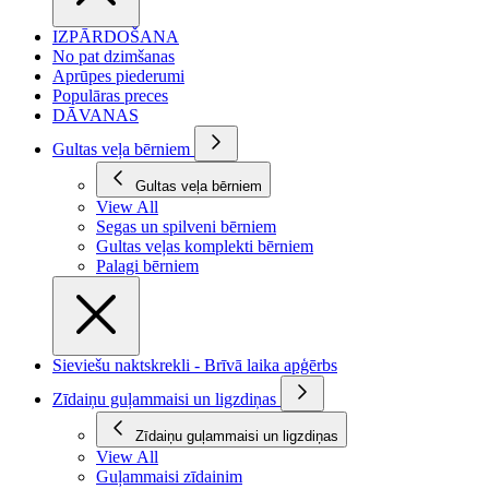
IZPĀRDOŠANA
No pat dzimšanas
Aprūpes piederumi
Populāras preces
DĀVANAS
Gultas veļa bērniem
Gultas veļa bērniem
View All
Segas un spilveni bērniem
Gultas veļas komplekti bērniem
Palagi bērniem
Sieviešu naktskrekli - Brīvā laika apģērbs
Zīdaiņu guļammaisi un ligzdiņas
Zīdaiņu guļammaisi un ligzdiņas
View All
Guļammaisi zīdainim