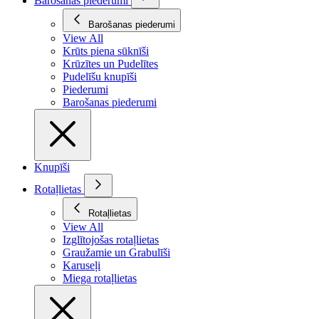
Barošanas piederumi
Barošanas piederumi
View All
Krūts piena sūknīši
Krūzītes un Pudelītes
Pudelīšu knupīši
Piederumi
Barošanas piederumi
Knupīši
Rotaļlietas
Rotaļlietas
View All
Izglītojošas rotaļlietas
Graužamie un Grabulīši
Karuseļi
Miega rotaļlietas