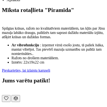
Mīksta rotaļlieta "Piramīda"
Spilgtas krāsas, ražots no kvalitatīviem materiāliem, tas kļūs par Jūsu
mazuļa labāko draugu, palīdzēs tam saprast dažādu materiālu izjūtu,
atšķirt krāsas un dažādas formas.
Ar vibrofunkciju
: izņemot virsū esošo jostu, tā paliek īsāka,
mantai vibrējot. Tas pievērš mazuļa uzmanību un palīdz tam
nomierināties..
Ražots no drošiem materiāliem.
Izmērs: 22x19x22 cm
Pieskarieties, lai izlaistu karuseli
Jums varētu patikt!