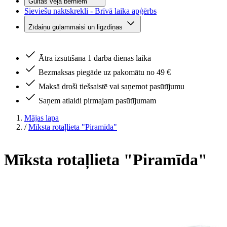
Gultas veļa bērniem
Sieviešu naktskrekli - Brīvā laika apģērbs
Zīdaiņu guļammaisi un ligzdiņas
Ātra izsūtīšana 1 darba dienas laikā
Bezmaksas piegāde uz pakomātu no 49 €
Maksā droši tiešsaistē vai saņemot pasūtījumu
Saņem atlaidi pirmajam pasūtījumam
Mājas lapa
/
Mīksta rotaļlieta "Piramīda"
Mīksta rotaļlieta "Piramīda"