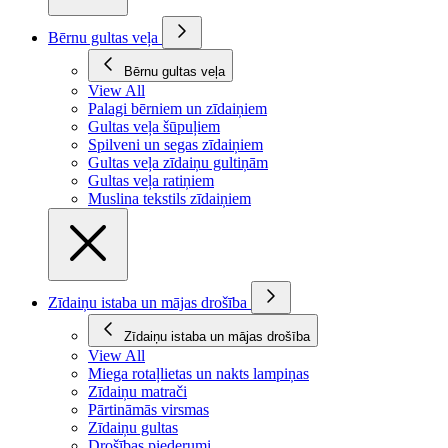
Bērnu gultas veļa
Bērnu gultas veļa
View All
Palagi bērniem un zīdaiņiem
Gultas veļa šūpuļiem
Spilveni un segas zīdaiņiem
Gultas veļa zīdaiņu gultiņām
Gultas veļa ratiņiem
Muslina tekstils zīdaiņiem
Zīdaiņu istaba un mājas drošība
Zīdaiņu istaba un mājas drošība
View All
Miega rotaļlietas un nakts lampiņas
Zīdaiņu matrači
Pārtināmās virsmas
Zīdaiņu gultas
Drošības piederumi