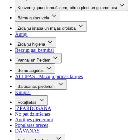
Konvertiņi jaundzimušajiem, bērnu pledi un guļammaisi
Bērnu gultas veļa
Zīdaiņu istaba un mājas drošība
Autiņi
Zīdaiņu higiēna
Bezrūpīgai bērnībai
Vannai un Peldēm
Bērnu apģērbs
ATTIPAS - Mazuļu pirmās kurpes
Barošanas piederumi
Knupīši
Rotaļlietas
IZPĀRDOŠANA
No pat dzimšanas
Aprūpes piederumi
Populāras preces
DĀVANAS