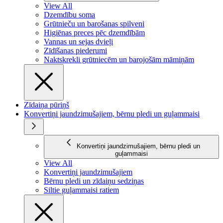
View All
Dzemdību soma
Grūtnieču un barošanas spilveni
Higiēnas preces pēc dzemdībām
Vannas un sejas dvieļi
Zīdīšanas piederumi
Naktskrekli grūtniecēm un barojošām māmiņām
Zīdaiņa pūriņš
Konvertiņi jaundzimušajiem, bērnu pledi un guļammaisi
Konvertiņi jaundzimušajiem, bērnu pledi un
guļammaisi
View All
Konvertiņi jaundzimušajiem
Bērnu pledi un zīdaiņu sedziņas
Siltie guļammaisi ratiem