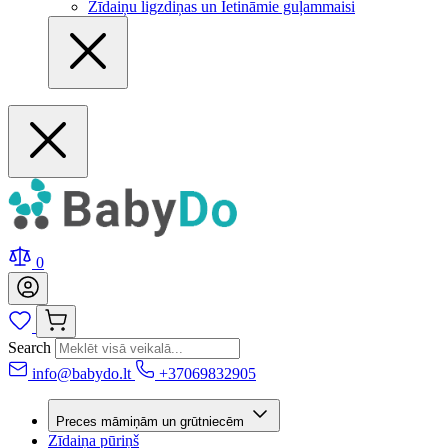
Zīdaiņu ligzdiņas un Ietināmie guļammaisi
0
Search
info@babydo.lt
+37069832905
Preces māmiņām un grūtniecēm
Zīdaiņa pūriņš