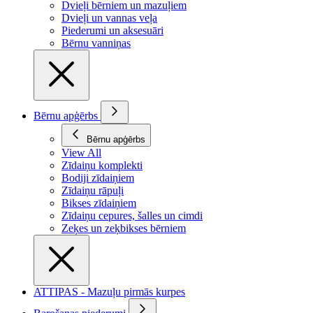
Dvieļi bērniem un mazuļiem
Dvieļi un vannas veļa
Piederumi un aksesuāri
Bērnu vanniņas
Bērnu apģērbs
Bērnu apģērbs
View All
Zīdaiņu komplekti
Bodiji zīdaiņiem
Zīdaiņu rāpuļi
Bikses zīdaiņiem
Zīdaiņu cepures, šalles un cimdi
Zeķes un zeķbikses bērniem
ATTIPAS - Mazuļu pirmās kurpes