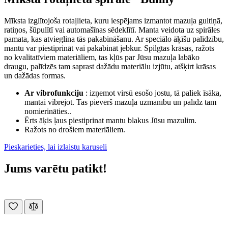
Mīksta izglītojoša rotaļlieta, kuru iespējams izmantot mazuļa gultiņā,
ratiņos, šūpulītī vai automašīnas sēdeklītī. Manta veidota uz spirāles
pamata, kas atvieglina tās pakabināšanu. Ar speciālo āķīšu palīdzību,
mantu var piestiprināt vai pakabināt jebkur. Spilgtas krāsas, ražots
no kvalitatīviem materiāliem, tas kļūs par Jūsu mazuļa labāko
draugu, palīdzēs tam saprast dažādu materiālu izjūtu, atšķirt krāsas
un dažādas formas.
Ar vibrofunkciju
: izņemot virsū esošo jostu, tā paliek īsāka,
mantai vibrējot. Tas pievērš mazuļa uzmanību un palīdz tam
nomierināties..
Ērts āķis ļaus piestiprinat mantu blakus Jūsu mazulim.
Ražots no drošiem materiāliem.
Pieskarieties, lai izlaistu karuseli
Jums varētu patikt!