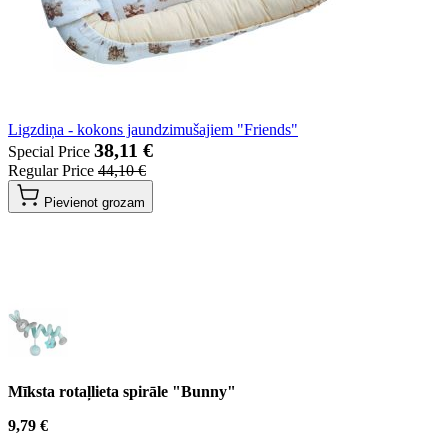
Ligzdiņa - kokons jaundzimušajiem "Friends"
38,11 €
Special Price
Regular Price
44,10 €
Pievienot grozam
Mīksta rotaļlieta spirāle "Bunny"
9,79 €