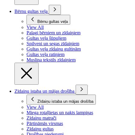
Bērnu gultas veļa
Bērnu gultas veļa
View All
Palagi bērniem un zīdaiņiem
Gultas veļa šūpuļiem
Spilveni un segas zīdaiņiem
Gultas veļa zīdaiņu gultiņām
Gultas veļa ratiņiem
Muslina tekstils zīdaiņiem
Zīdaiņu istaba un mājas drošība
Zīdaiņu istaba un mājas drošība
View All
Miega rotaļlietas un nakts lampiņas
Zīdaiņu matrači
Pārtināmās virsmas
Zīdaiņu gultas
Drošības piederumi