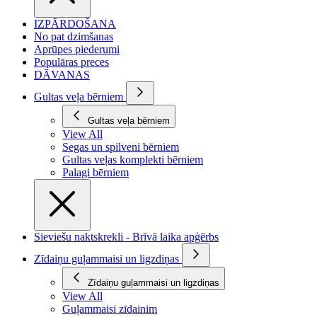
IZPĀRDOŠANA
No pat dzimšanas
Aprūpes piederumi
Populāras preces
DĀVANAS
Gultas veļa bērniem
Gultas veļa bērniem
View All
Segas un spilveni bērniem
Gultas veļas komplekti bērniem
Palagi bērniem
Sieviešu naktskrekli - Brīvā laika apģērbs
Zīdaiņu guļammaisi un ligzdiņas
Zīdaiņu guļammaisi un ligzdiņas
View All
Guļammaisi zīdainim