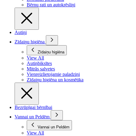
Bērnu rati un autokrēsliņi
Autiņi
Zīdaiņu higiēna
Zīdaiņu higiēna
View All
Autiņbiksītes
Mitrās salvetes
Vienreizlietojamie paladziņi
Zīdaiņu higiēna un kosmētika
Bezrūpīgai bērnībai
Vannai un Peldēm
Vannai un Peldēm
View All