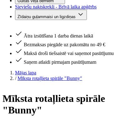
Gultas veļa bērniem
Sieviešu naktskrekli - Brīvā laika apģērbs
Zīdaiņu guļammaisi un ligzdiņas
Ātra izsūtīšana 1 darba dienas laikā
Bezmaksas piegāde uz pakomātu no 49 €
Maksā droši tiešsaistē vai saņemot pasūtījumu
Saņem atlaidi pirmajam pasūtījumam
Mājas lapa
/
Mīksta rotaļlieta spirāle "Bunny"
Mīksta rotaļlieta spirāle
"Bunny"