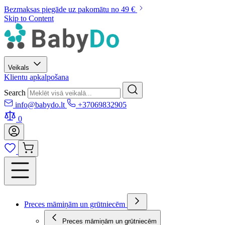
Bezmaksas piegāde uz pakomātu no 49 €
Skip to Content
Veikals
Klientu apkalpošana
Search
info@babydo.lt
+37069832905
0
Preces māmiņām un grūtniecēm
Preces māmiņām un grūtniecēm