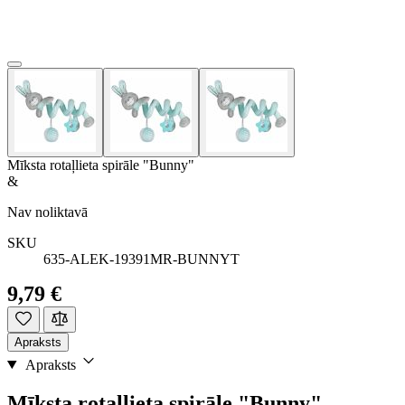
Mīksta rotaļlieta spirāle "Bunny"
&
Nav noliktavā
SKU
635-ALEK-19391MR-BUNNYT
9,79 €
Apraksts
Apraksts
Mīksta rotaļlieta spirāle "Bunny"