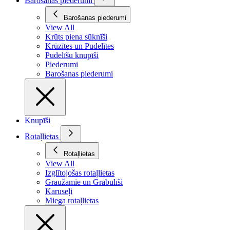
Barošanas piederumi
Barošanas piederumi
View All
Krūts piena sūknīši
Krūzītes un Pudelītes
Pudelīšu knupīši
Piederumi
Barošanas piederumi
Knupīši
Rotaļlietas
Rotaļlietas
View All
Izglītojošas rotaļlietas
Graužamie un Grabulīši
Karuseļi
Miega rotaļlietas