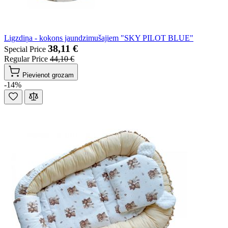
Ligzdiņa - kokons jaundzimušajiem "SKY PILOT BLUE"
38,11 €
Special Price
Regular Price
44,10 €
Pievienot grozam
-14%