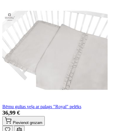
Bērnu gultas veļa ar palags "Royal" pelēks
36,99 €
Pievienot grozam