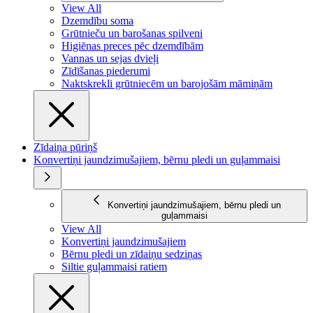
View All
Dzemdību soma
Grūtnieču un barošanas spilveni
Higiēnas preces pēc dzemdībām
Vannas un sejas dvieļi
Zīdīšanas piederumi
Naktskrekli grūtniecēm un barojošām māmiņām
Zīdaiņa pūriņš
Konvertiņi jaundzimušajiem, bērnu pledi un guļammaisi
Konvertiņi jaundzimušajiem, bērnu pledi un
guļammaisi
View All
Konvertiņi jaundzimušajiem
Bērnu pledi un zīdaiņu sedziņas
Siltie guļammaisi ratiem