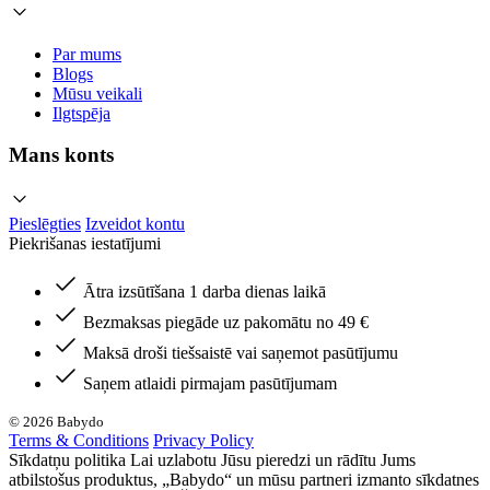
Par mums
Blogs
Mūsu veikali
Ilgtspēja
Mans konts
Pieslēgties
Izveidot kontu
Piekrišanas iestatījumi
Ātra izsūtīšana 1 darba dienas laikā
Bezmaksas piegāde uz pakomātu no 49 €
Maksā droši tiešsaistē vai saņemot pasūtījumu
Saņem atlaidi pirmajam pasūtījumam
© 2026 Babydo
Terms & Conditions
Privacy Policy
Sīkdatņu politika Lai uzlabotu Jūsu pieredzi un rādītu Jums
atbilstošus produktus, „Babydo“ un mūsu partneri izmanto sīkdatnes