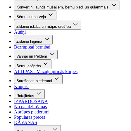
Konvertiņi jaundzimušajiem, bērnu pledi un guļammaisi
Bērnu gultas veļa
Zīdaiņu istaba un mājas drošība
Autiņi
Zīdaiņu higiēna
Bezrūpīgai bērnībai
Vannai un Peldēm
Bērnu apģērbs
ATTIPAS - Mazuļu pirmās kurpes
Barošanas piederumi
Knupīši
Rotaļlietas
IZPĀRDOŠANA
No pat dzimšanas
Aprūpes piederumi
Populāras preces
DĀVANAS