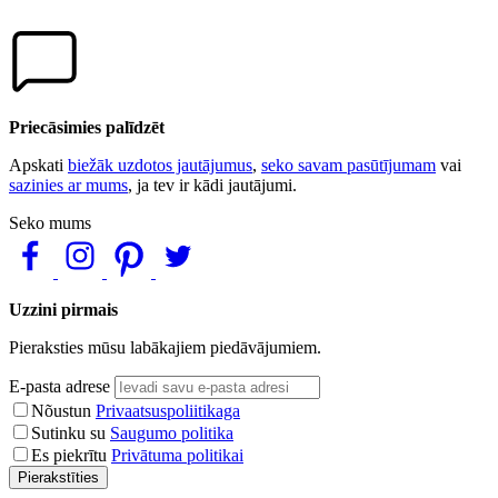
Priecāsimies palīdzēt
Apskati
biežāk uzdotos jautājumus
,
seko savam pasūtījumam
vai
sazinies ar mums
, ja tev ir kādi jautājumi.
Seko mums
Uzzini pirmais
Pieraksties mūsu labākajiem piedāvājumiem.
E-pasta adrese
Nõustun
Privaatsuspoliitikaga
Sutinku su
Saugumo politika
Es piekrītu
Privātuma politikai
Pierakstīties