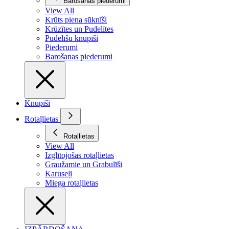
Barošanas piederumi
View All
Krūts piena sūknīši
Krūzītes un Pudelītes
Pudelīšu knupīši
Piederumi
Barošanas piederumi
Knupīši
Rotaļlietas
Rotaļlietas
View All
Izglītojošas rotaļlietas
Graužamie un Grabulīši
Karuseļi
Miega rotaļlietas