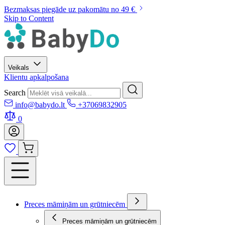
Bezmaksas piegāde uz pakomātu no 49 €
Skip to Content
Veikals
Klientu apkalpošana
Search
info@babydo.lt
+37069832905
0
Preces māmiņām un grūtniecēm
Preces māmiņām un grūtniecēm