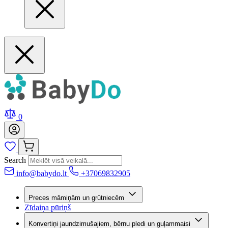
0
Search
info@babydo.lt
+37069832905
Preces māmiņām un grūtniecēm
Zīdaiņa pūriņš
Konvertiņi jaundzimušajiem, bērnu pledi un guļammaisi