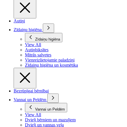
Autiņi
Zīdaiņu higiēna
Zīdaiņu higiēna
View All
Autiņbiksītes
Mitrās salvetes
Vienreizlietojamie paladziņi
Zīdaiņu higiēna un kosmētika
Bezrūpīgai bērnībai
Vannai un Peldēm
Vannai un Peldēm
View All
Dvieļi bērniem un mazuļiem
Dvieļi un vannas veļa