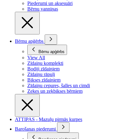
Piederumi un aksesuāri
Bērnu vanniņas
Bērnu apģērbs
Bērnu apģērbs
View All
Zīdaiņu komplekti
Bodiji zīdaiņiem
Zīdaiņu rāpuļi
Bikses zīdaiņiem
Zīdaiņu cepures, šalles un cimdi
Zeķes un zeķbikses bērniem
ATTIPAS - Mazuļu pirmās kurpes
Barošanas piederumi