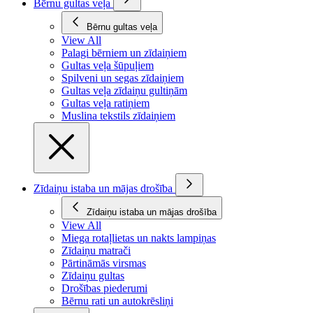
Bērnu gultas veļa
Bērnu gultas veļa
View All
Palagi bērniem un zīdaiņiem
Gultas veļa šūpuļiem
Spilveni un segas zīdaiņiem
Gultas veļa zīdaiņu gultiņām
Gultas veļa ratiņiem
Muslina tekstils zīdaiņiem
Zīdaiņu istaba un mājas drošība
Zīdaiņu istaba un mājas drošība
View All
Miega rotaļlietas un nakts lampiņas
Zīdaiņu matrači
Pārtināmās virsmas
Zīdaiņu gultas
Drošības piederumi
Bērnu rati un autokrēsliņi