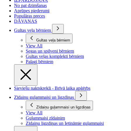
IZPĀRDOŠANA
No pat dzimšanas
Aprūpes piederumi
Populāras preces
DĀVANAS
Gultas veļa bērniem
Gultas veļa bērniem
View All
Segas un spilveni bērniem
Gultas veļas komplekti bērniem
Palagi bērniem
Sieviešu naktskrekli - Brīvā laika apģērbs
Zīdaiņu guļammaisi un ligzdiņas
Zīdaiņu guļammaisi un ligzdiņas
View All
Guļammaisi zīdainim
Zīdaiņu ligzdiņas un Ietināmie guļammaisi