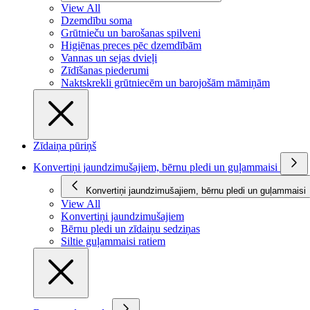
View All
Dzemdību soma
Grūtnieču un barošanas spilveni
Higiēnas preces pēc dzemdībām
Vannas un sejas dvieļi
Zīdīšanas piederumi
Naktskrekli grūtniecēm un barojošām māmiņām
Zīdaiņa pūriņš
Konvertiņi jaundzimušajiem, bērnu pledi un guļammaisi
Konvertiņi jaundzimušajiem, bērnu pledi un guļammaisi
View All
Konvertiņi jaundzimušajiem
Bērnu pledi un zīdaiņu sedziņas
Siltie guļammaisi ratiem