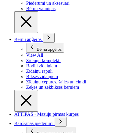
Piederumi un aksesuāri
Bērnu vanniņas
Bērnu apģērbs
Bērnu apģērbs
View All
Zīdaiņu komplekti
Bodiji zīdaiņiem
Zīdaiņu rāpuļi
Bikses zīdaiņiem
Zīdaiņu cepures, šalles un cimdi
Zeķes un zeķbikses bērniem
ATTIPAS - Mazuļu pirmās kurpes
Barošanas piederumi