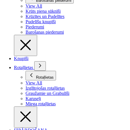
Barošanas piederumi
View All
Krūts piena sūknīši
Krūzītes un Pudelītes
Pudelīšu knupīši
Piederumi
Barošanas piederumi
Knupīši
Rotaļlietas
Rotaļlietas
View All
Izglītojošas rotaļlietas
Graužamie un Grabulīši
Karuseļi
Miega rotaļlietas