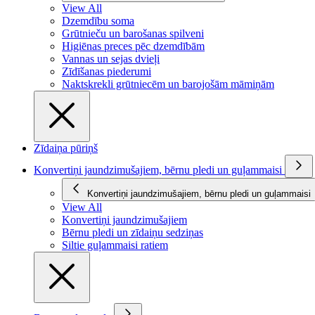
View All
Dzemdību soma
Grūtnieču un barošanas spilveni
Higiēnas preces pēc dzemdībām
Vannas un sejas dvieļi
Zīdīšanas piederumi
Naktskrekli grūtniecēm un barojošām māmiņām
Zīdaiņa pūriņš
Konvertiņi jaundzimušajiem, bērnu pledi un guļammaisi
Konvertiņi jaundzimušajiem, bērnu pledi un guļammaisi
View All
Konvertiņi jaundzimušajiem
Bērnu pledi un zīdaiņu sedziņas
Siltie guļammaisi ratiem