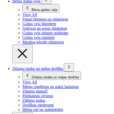
Bērnu gultas veļa
Bērnu gultas veļa
View All
Palagi bērniem un zīdaiņiem
Gultas veļa šūpuļiem
Spilveni un segas zīdaiņiem
Gultas veļa zīdaiņu gultiņām
Gultas veļa ratiņiem
Muslina tekstils zīdaiņiem
Zīdaiņu istaba un mājas drošība
Zīdaiņu istaba un mājas drošība
View All
Miega rotaļlietas un nakts lampiņas
Zīdaiņu matrači
Pārtināmās virsmas
Zīdaiņu gultas
Drošības piederumi
Bērnu rati un autokrēsliņi