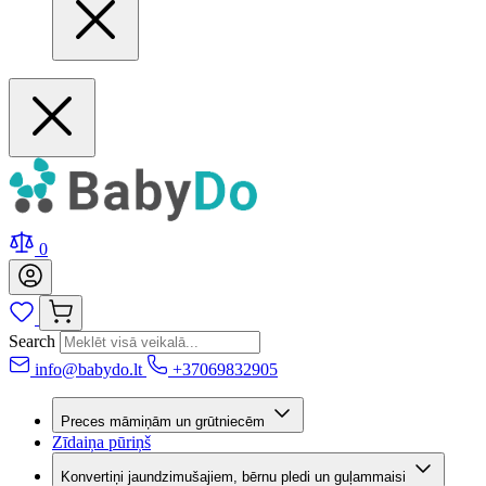
0
Search
info@babydo.lt
+37069832905
Preces māmiņām un grūtniecēm
Zīdaiņa pūriņš
Konvertiņi jaundzimušajiem, bērnu pledi un guļammaisi