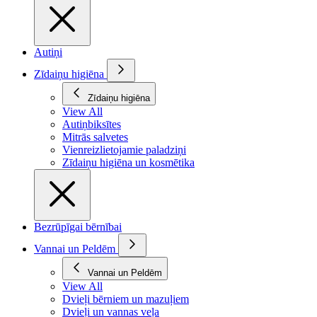
Autiņi
Zīdaiņu higiēna
Zīdaiņu higiēna
View All
Autiņbiksītes
Mitrās salvetes
Vienreizlietojamie paladziņi
Zīdaiņu higiēna un kosmētika
Bezrūpīgai bērnībai
Vannai un Peldēm
Vannai un Peldēm
View All
Dvieļi bērniem un mazuļiem
Dvieļi un vannas veļa