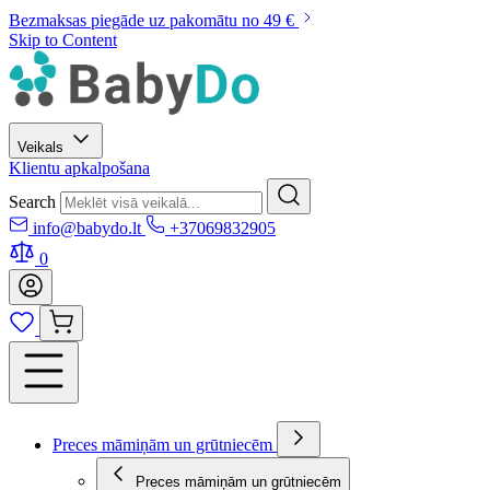
Bezmaksas piegāde uz pakomātu no 49 €
Skip to Content
Veikals
Klientu apkalpošana
Search
info@babydo.lt
+37069832905
0
Preces māmiņām un grūtniecēm
Preces māmiņām un grūtniecēm