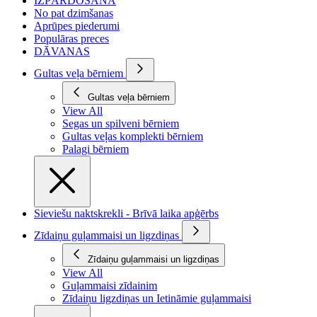
IZPĀRDOŠANA
No pat dzimšanas
Aprūpes piederumi
Populāras preces
DĀVANAS
Gultas veļa bērniem
Gultas veļa bērniem
View All
Segas un spilveni bērniem
Gultas veļas komplekti bērniem
Palagi bērniem
Sieviešu naktskrekli - Brīvā laika apģērbs
Zīdaiņu guļammaisi un ligzdiņas
Zīdaiņu guļammaisi un ligzdiņas
View All
Guļammaisi zīdainim
Zīdaiņu ligzdiņas un Ietināmie guļammaisi