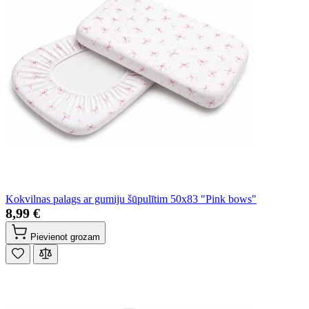
Kokvilnas palags ar gumiju šūpulītim 50x83 "Pink bows"
8,99 €
Pievienot grozam