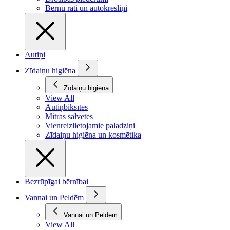
Bērnu rati un autokrēsliņi
Autiņi
Zīdaiņu higiēna
Zīdaiņu higiēna
View All
Autiņbiksītes
Mitrās salvetes
Vienreizlietojamie paladziņi
Zīdaiņu higiēna un kosmētika
Bezrūpīgai bērnībai
Vannai un Peldēm
Vannai un Peldēm
View All