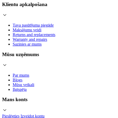
Klientu apkalpošana
Tava pasūtījuma piegāde
Maksājumu veidi
Returns and replacements
Warranty and repairs
Sazinies ar mums
Mūsu uzņēmums
Par mums
Blogs
Mūsu veikali
Ilgtspēja
Mans konts
Pieslēgties
Izveidot kontu