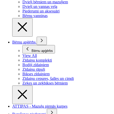
Dvieļi bērniem un mazuļiem
Dvieļi un vannas veļa
Piederumi un aksesuāri
Bērnu vanniņas
Bērnu apģērbs
Bērnu apģērbs
View All
Zīdaiņu komplekti
Bodiji zīdaiņiem
Zīdaiņu rāpuļi
Bikses zīdaiņiem
Zīdaiņu cepures, šalles un cimdi
Zeķes un zeķbikses bērniem
ATTIPAS - Mazuļu pirmās kurpes