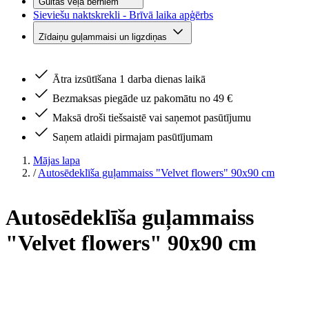
Gultas veļa bērniem
Sieviešu naktskrekli - Brīvā laika apģērbs
Zīdaiņu guļammaisi un ligzdiņas
Ātra izsūtīšana 1 darba dienas laikā
Bezmaksas piegāde uz pakomātu no 49 €
Maksā droši tiešsaistē vai saņemot pasūtījumu
Saņem atlaidi pirmajam pasūtījumam
Mājas lapa
/
Autosēdeklīša guļammaiss "Velvet flowers" 90x90 cm
Autosēdeklīša guļammaiss
"Velvet flowers" 90x90 cm