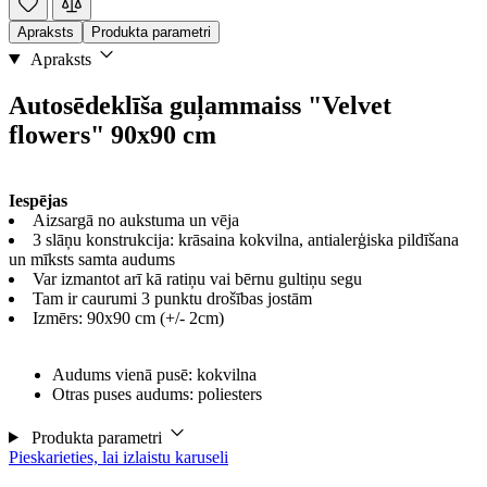
Apraksts
Produkta parametri
Apraksts
Autosēdeklīša guļammaiss "Velvet
flowers" 90x90 cm
Iespējas
Aizsargā no aukstuma un vēja
3 slāņu konstrukcija: krāsaina kokvilna, antialerģiska pildīšana
un mīksts samta audums
Var izmantot arī kā ratiņu vai bērnu gultiņu segu
Tam ir caurumi 3 punktu drošības jostām
Izmērs: 90x90 cm (+/- 2cm)
Audums vienā pusē: kokvilna
Otras puses audums: poliesters
Produkta parametri
Pieskarieties, lai izlaistu karuseli