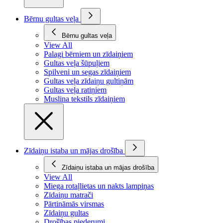
Bērnu gultas veļa
Bērnu gultas veļa
View All
Palagi bērniem un zīdaiņiem
Gultas veļa šūpuļiem
Spilveni un segas zīdaiņiem
Gultas veļa zīdaiņu gultiņām
Gultas veļa ratiņiem
Muslina tekstils zīdaiņiem
Zīdaiņu istaba un mājas drošība
Zīdaiņu istaba un mājas drošība
View All
Miega rotaļlietas un nakts lampiņas
Zīdaiņu matrači
Pārtināmās virsmas
Zīdaiņu gultas
Drošības piederumi