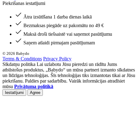
Piekrišanas iestatījumi
Ātra izsūtīšana 1 darba dienas laikā
Bezmaksas piegāde uz pakomātu no 49 €
Maksā droši tiešsaistē vai saņemot pasūtījumu
Saņem atlaidi pirmajam pasūtījumam
© 2026 Babydo
Terms & Conditions
Privacy Policy
Sīkdatņu politika Lai uzlabotu Jūsu pieredzi un rādītu Jums
atbilstošus produktus, „Babydo“ un mūsu partneri izmanto sīkdatnes
un līdzīgas tehnoloģijas. Šīs tehnoloģijas tiks izmantotas tikai ar Jūsu
piekrišanu. Paldies par sadarbību. Vairāk informācijas atradīsiet
mūsu
Privātuma politikā
Iestatījumi
Agree