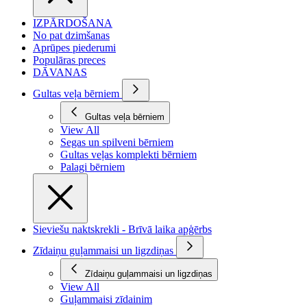
IZPĀRDOŠANA
No pat dzimšanas
Aprūpes piederumi
Populāras preces
DĀVANAS
Gultas veļa bērniem
Gultas veļa bērniem
View All
Segas un spilveni bērniem
Gultas veļas komplekti bērniem
Palagi bērniem
Sieviešu naktskrekli - Brīvā laika apģērbs
Zīdaiņu guļammaisi un ligzdiņas
Zīdaiņu guļammaisi un ligzdiņas
View All
Guļammaisi zīdainim