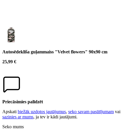
Autosēdeklīša guļammaiss "Velvet flowers" 90x90 cm
25,99 €
Priecāsimies palīdzēt
Apskati
biežāk uzdotos jautājumus
,
seko savam pasūtījumam
vai
sazinies ar mums
, ja tev ir kādi jautājumi.
Seko mums