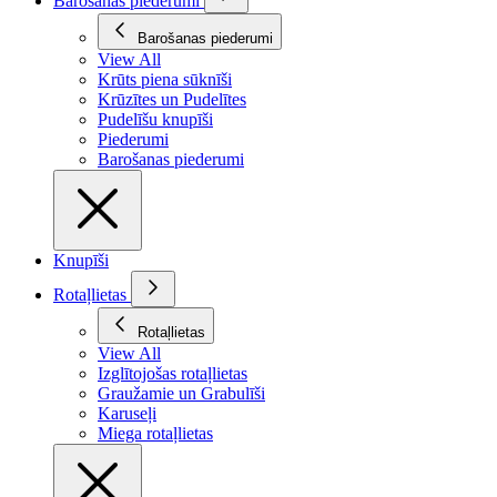
Barošanas piederumi
Barošanas piederumi
View All
Krūts piena sūknīši
Krūzītes un Pudelītes
Pudelīšu knupīši
Piederumi
Barošanas piederumi
Knupīši
Rotaļlietas
Rotaļlietas
View All
Izglītojošas rotaļlietas
Graužamie un Grabulīši
Karuseļi
Miega rotaļlietas