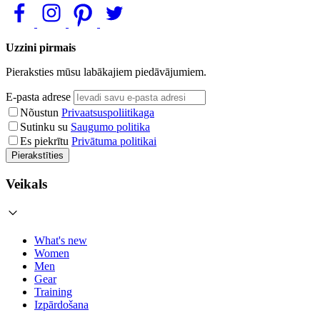
Uzzini pirmais
Pieraksties mūsu labākajiem piedāvājumiem.
E-pasta adrese
Nõustun
Privaatsuspoliitikaga
Sutinku su
Saugumo politika
Es piekrītu
Privātuma politikai
Pierakstīties
Veikals
What's new
Women
Men
Gear
Training
Izpārdošana