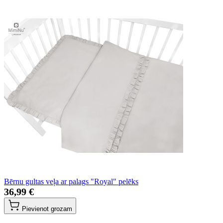
Bērnu gultas veļa ar palags "Royal" pelēks
36,99 €
Pievienot grozam