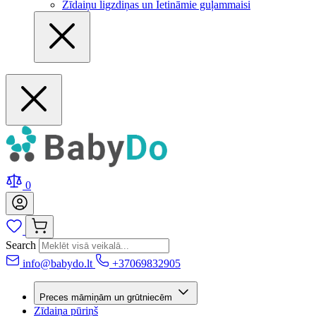
Zīdaiņu ligzdiņas un Ietināmie guļammaisi
0
Search
info@babydo.lt
+37069832905
Preces māmiņām un grūtniecēm
Zīdaiņa pūriņš