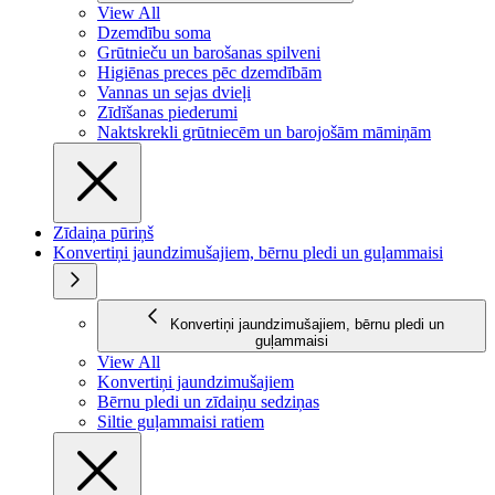
View All
Dzemdību soma
Grūtnieču un barošanas spilveni
Higiēnas preces pēc dzemdībām
Vannas un sejas dvieļi
Zīdīšanas piederumi
Naktskrekli grūtniecēm un barojošām māmiņām
Zīdaiņa pūriņš
Konvertiņi jaundzimušajiem, bērnu pledi un guļammaisi
Konvertiņi jaundzimušajiem, bērnu pledi un
guļammaisi
View All
Konvertiņi jaundzimušajiem
Bērnu pledi un zīdaiņu sedziņas
Siltie guļammaisi ratiem