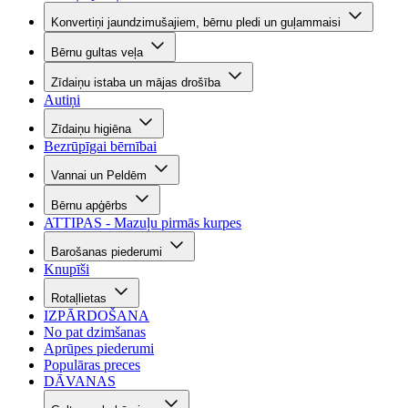
Konvertiņi jaundzimušajiem, bērnu pledi un guļammaisi
Bērnu gultas veļa
Zīdaiņu istaba un mājas drošība
Autiņi
Zīdaiņu higiēna
Bezrūpīgai bērnībai
Vannai un Peldēm
Bērnu apģērbs
ATTIPAS - Mazuļu pirmās kurpes
Barošanas piederumi
Knupīši
Rotaļlietas
IZPĀRDOŠANA
No pat dzimšanas
Aprūpes piederumi
Populāras preces
DĀVANAS