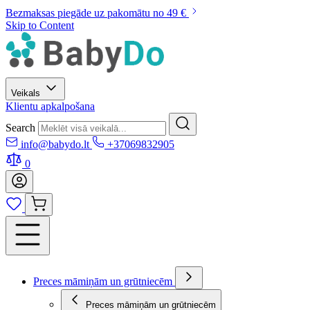
Bezmaksas piegāde uz pakomātu no 49 €
Skip to Content
Veikals
Klientu apkalpošana
Search
info@babydo.lt
+37069832905
0
Preces māmiņām un grūtniecēm
Preces māmiņām un grūtniecēm