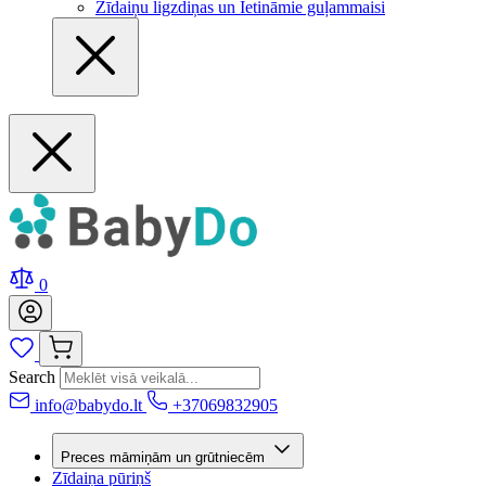
Zīdaiņu ligzdiņas un Ietināmie guļammaisi
0
Search
info@babydo.lt
+37069832905
Preces māmiņām un grūtniecēm
Zīdaiņa pūriņš