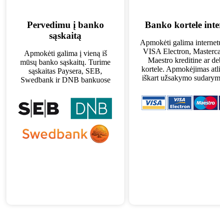
Pervedimu į banko
Banko kortele inte
sąskaitą
Apmokėti galima interne
VISA Electron, Masterca
Apmokėti galima į vieną iš
Maestro kreditine ar de
mūsų banko sąskaitų. Turime
kortele. Apmokėjimas at
sąskaitas Paysera, SEB,
iškart užsakymo sudarym
Swedbank ir DNB bankuose