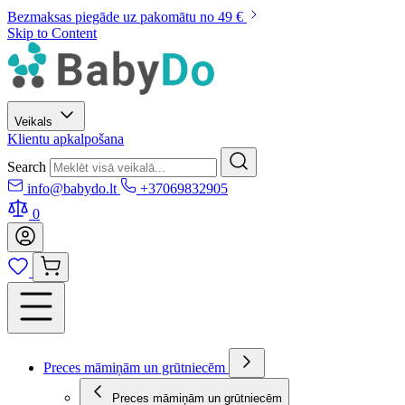
Bezmaksas piegāde uz pakomātu no 49 €
Skip to Content
Veikals
Klientu apkalpošana
Search
info@babydo.lt
+37069832905
0
Preces māmiņām un grūtniecēm
Preces māmiņām un grūtniecēm