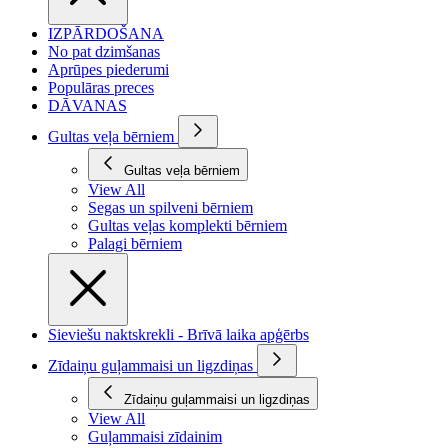
IZPĀRDOŠANA
No pat dzimšanas
Aprūpes piederumi
Populāras preces
DĀVANAS
Gultas veļa bērniem
Gultas veļa bērniem
View All
Segas un spilveni bērniem
Gultas veļas komplekti bērniem
Palagi bērniem
Sieviešu naktskrekli - Brīvā laika apģērbs
Zīdaiņu guļammaisi un ligzdiņas
Zīdaiņu guļammaisi un ligzdiņas
View All
Guļammaisi zīdainim