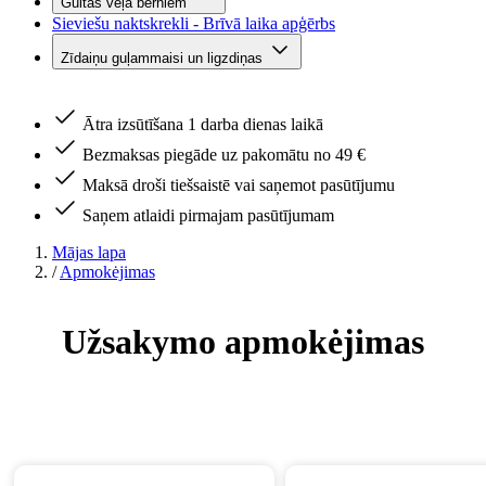
Gultas veļa bērniem
Sieviešu naktskrekli - Brīvā laika apģērbs
Zīdaiņu guļammaisi un ligzdiņas
Ātra izsūtīšana 1 darba dienas laikā
Bezmaksas piegāde uz pakomātu no 49 €
Maksā droši tiešsaistē vai saņemot pasūtījumu
Saņem atlaidi pirmajam pasūtījumam
Mājas lapa
/
Apmokėjimas
Užsakymo apmokėjimas