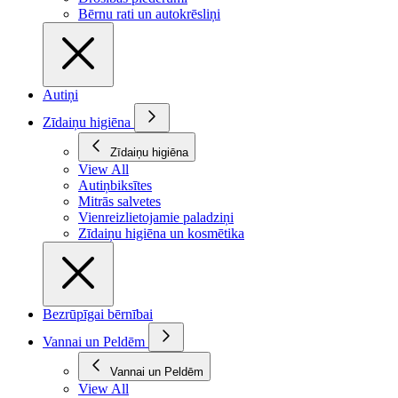
Bērnu rati un autokrēsliņi
Autiņi
Zīdaiņu higiēna
Zīdaiņu higiēna
View All
Autiņbiksītes
Mitrās salvetes
Vienreizlietojamie paladziņi
Zīdaiņu higiēna un kosmētika
Bezrūpīgai bērnībai
Vannai un Peldēm
Vannai un Peldēm
View All