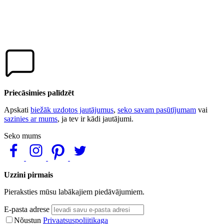
Priecāsimies palīdzēt
Apskati
biežāk uzdotos jautājumus
,
seko savam pasūtījumam
vai
sazinies ar mums
, ja tev ir kādi jautājumi.
Seko mums
Uzzini pirmais
Pieraksties mūsu labākajiem piedāvājumiem.
E-pasta adrese
Nõustun
Privaatsuspoliitikaga