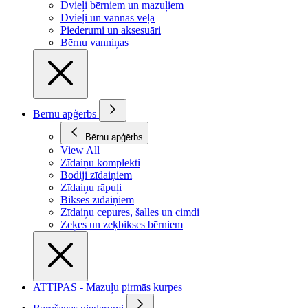
Dvieļi bērniem un mazuļiem
Dvieļi un vannas veļa
Piederumi un aksesuāri
Bērnu vanniņas
Bērnu apģērbs
Bērnu apģērbs
View All
Zīdaiņu komplekti
Bodiji zīdaiņiem
Zīdaiņu rāpuļi
Bikses zīdaiņiem
Zīdaiņu cepures, šalles un cimdi
Zeķes un zeķbikses bērniem
ATTIPAS - Mazuļu pirmās kurpes