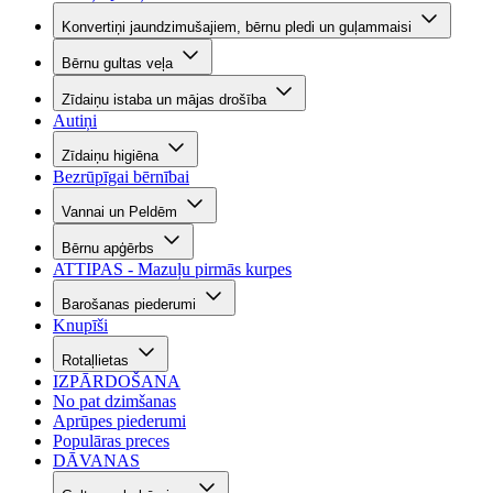
Konvertiņi jaundzimušajiem, bērnu pledi un guļammaisi
Bērnu gultas veļa
Zīdaiņu istaba un mājas drošība
Autiņi
Zīdaiņu higiēna
Bezrūpīgai bērnībai
Vannai un Peldēm
Bērnu apģērbs
ATTIPAS - Mazuļu pirmās kurpes
Barošanas piederumi
Knupīši
Rotaļlietas
IZPĀRDOŠANA
No pat dzimšanas
Aprūpes piederumi
Populāras preces
DĀVANAS