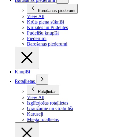
Barošanas piederumi
Barošanas piederumi
View All
Krūts piena sūknīši
Krūzītes un Pudelītes
Pudelīšu knupīši
Piederumi
Barošanas piederumi
Knupīši
Rotaļlietas
Rotaļlietas
View All
Izglītojošas rotaļlietas
Graužamie un Grabulīši
Karuseļi
Miega rotaļlietas