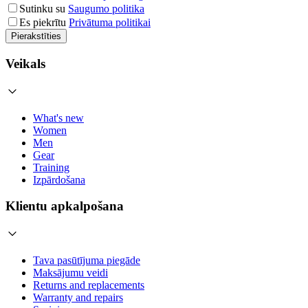
Sutinku su
Saugumo politika
Es piekrītu
Privātuma politikai
Pierakstīties
Veikals
What's new
Women
Men
Gear
Training
Izpārdošana
Klientu apkalpošana
Tava pasūtījuma piegāde
Maksājumu veidi
Returns and replacements
Warranty and repairs