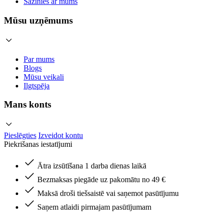
Sazinies ar mums
Mūsu uzņēmums
Par mums
Blogs
Mūsu veikali
Ilgtspēja
Mans konts
Pieslēgties
Izveidot kontu
Piekrišanas iestatījumi
Ātra izsūtīšana 1 darba dienas laikā
Bezmaksas piegāde uz pakomātu no 49 €
Maksā droši tiešsaistē vai saņemot pasūtījumu
Saņem atlaidi pirmajam pasūtījumam