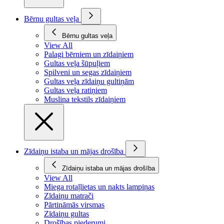
Bērnu gultas veļa
Bērnu gultas veļa
View All
Palagi bērniem un zīdaiņiem
Gultas veļa šūpuļiem
Spilveni un segas zīdaiņiem
Gultas veļa zīdaiņu gultiņām
Gultas veļa ratiņiem
Muslina tekstils zīdaiņiem
Zīdaiņu istaba un mājas drošība
Zīdaiņu istaba un mājas drošība
View All
Miega rotaļlietas un nakts lampiņas
Zīdaiņu matrači
Pārtināmās virsmas
Zīdaiņu gultas
Drošības piederumi