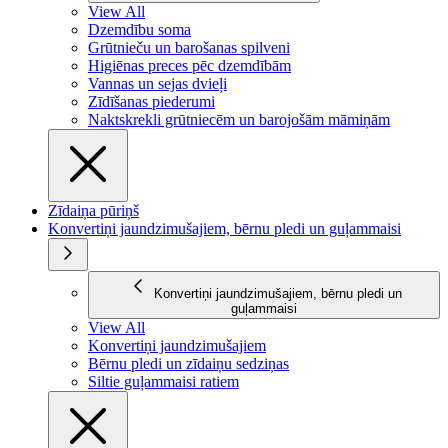
View All
Dzemdību soma
Grūtnieču un barošanas spilveni
Higiēnas preces pēc dzemdībām
Vannas un sejas dvieļi
Zīdīšanas piederumi
Naktskrekli grūtniecēm un barojošām māmiņām
Zīdaiņa pūriņš
Konvertiņi jaundzimušajiem, bērnu pledi un guļammaisi
Konvertiņi jaundzimušajiem, bērnu pledi un
guļammaisi
View All
Konvertiņi jaundzimušajiem
Bērnu pledi un zīdaiņu sedziņas
Siltie guļammaisi ratiem