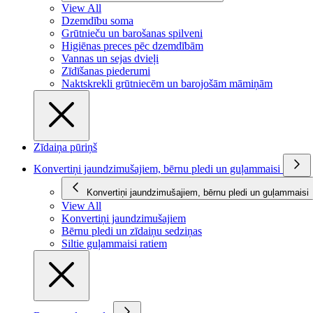
View All
Dzemdību soma
Grūtnieču un barošanas spilveni
Higiēnas preces pēc dzemdībām
Vannas un sejas dvieļi
Zīdīšanas piederumi
Naktskrekli grūtniecēm un barojošām māmiņām
Zīdaiņa pūriņš
Konvertiņi jaundzimušajiem, bērnu pledi un guļammaisi
Konvertiņi jaundzimušajiem, bērnu pledi un guļammaisi
View All
Konvertiņi jaundzimušajiem
Bērnu pledi un zīdaiņu sedziņas
Siltie guļammaisi ratiem