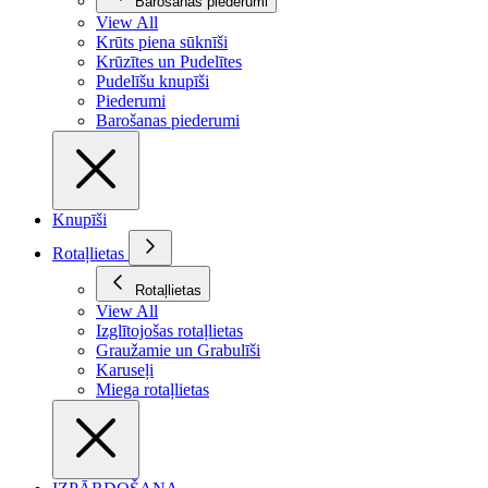
Barošanas piederumi
View All
Krūts piena sūknīši
Krūzītes un Pudelītes
Pudelīšu knupīši
Piederumi
Barošanas piederumi
Knupīši
Rotaļlietas
Rotaļlietas
View All
Izglītojošas rotaļlietas
Graužamie un Grabulīši
Karuseļi
Miega rotaļlietas