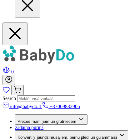
0
Search
info@babydo.lt
+37069832905
Preces māmiņām un grūtniecēm
Zīdaiņa pūriņš
Konvertiņi jaundzimušajiem, bērnu pledi un guļammaisi