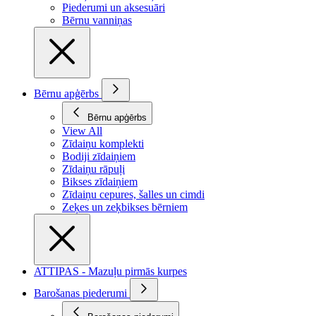
Piederumi un aksesuāri
Bērnu vanniņas
Bērnu apģērbs
Bērnu apģērbs
View All
Zīdaiņu komplekti
Bodiji zīdaiņiem
Zīdaiņu rāpuļi
Bikses zīdaiņiem
Zīdaiņu cepures, šalles un cimdi
Zeķes un zeķbikses bērniem
ATTIPAS - Mazuļu pirmās kurpes
Barošanas piederumi