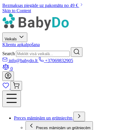
Bezmaksas piegāde uz pakomātu no 49 €
Skip to Content
Veikals
Klientu apkalpošana
Search
info@babydo.lt
+37069832905
0
Preces māmiņām un grūtniecēm
Preces māmiņām un grūtniecēm