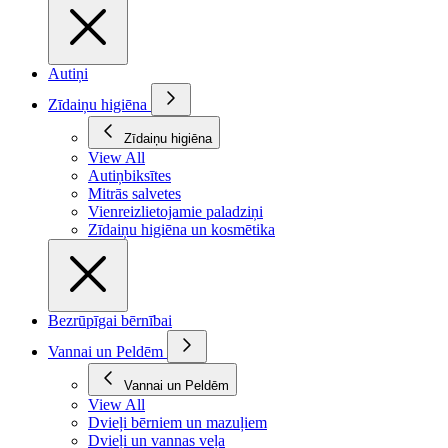
Autiņi
Zīdaiņu higiēna
Zīdaiņu higiēna
View All
Autiņbiksītes
Mitrās salvetes
Vienreizlietojamie paladziņi
Zīdaiņu higiēna un kosmētika
Bezrūpīgai bērnībai
Vannai un Peldēm
Vannai un Peldēm
View All
Dvieļi bērniem un mazuļiem
Dvieļi un vannas veļa