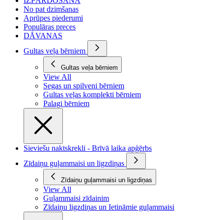
IZPĀRDOŠANA
No pat dzimšanas
Aprūpes piederumi
Populāras preces
DĀVANAS
Gultas veļa bērniem
Gultas veļa bērniem
View All
Segas un spilveni bērniem
Gultas veļas komplekti bērniem
Palagi bērniem
Sieviešu naktskrekli - Brīvā laika apģērbs
Zīdaiņu guļammaisi un ligzdiņas
Zīdaiņu guļammaisi un ligzdiņas
View All
Guļammaisi zīdainim
Zīdaiņu ligzdiņas un Ietināmie guļammaisi