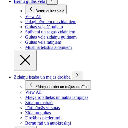
Bērnu gultas veļa
Bērnu gultas veļa
View All
Palagi bērniem un zīdaiņiem
Gultas veļa šūpuļiem
Spilveni un segas zīdaiņiem
Gultas veļa zīdaiņu gultiņām
Gultas veļa ratiņiem
Muslina tekstils zīdaiņiem
Zīdaiņu istaba un mājas drošība
Zīdaiņu istaba un mājas drošība
View All
Miega rotaļlietas un nakts lampiņas
Zīdaiņu matrači
Pārtināmās virsmas
Zīdaiņu gultas
Drošības piederumi
Bērnu rati un autokrēsliņi