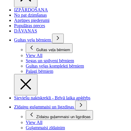
IZPĀRDOŠANA
No pat dzimšanas
Aprūpes piederumi
Populāras preces
DĀVANAS
Gultas veļa bērniem
Gultas veļa bērniem
View All
Segas un spilveni bērniem
Gultas veļas komplekti bērniem
Palagi bērniem
Sieviešu naktskrekli - Brīvā laika apģērbs
Zīdaiņu guļammaisi un ligzdiņas
Zīdaiņu guļammaisi un ligzdiņas
View All
Guļammaisi zīdainim