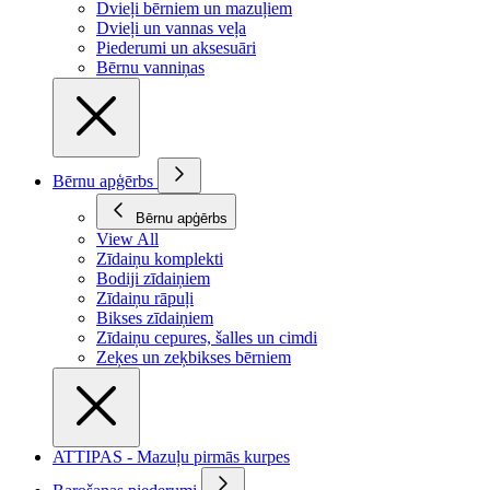
Dvieļi bērniem un mazuļiem
Dvieļi un vannas veļa
Piederumi un aksesuāri
Bērnu vanniņas
Bērnu apģērbs
Bērnu apģērbs
View All
Zīdaiņu komplekti
Bodiji zīdaiņiem
Zīdaiņu rāpuļi
Bikses zīdaiņiem
Zīdaiņu cepures, šalles un cimdi
Zeķes un zeķbikses bērniem
ATTIPAS - Mazuļu pirmās kurpes