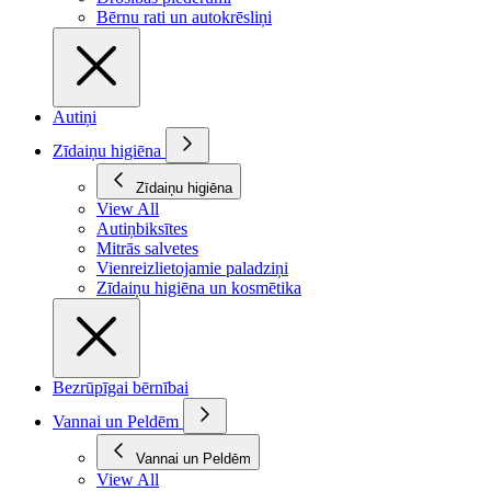
Bērnu rati un autokrēsliņi
Autiņi
Zīdaiņu higiēna
Zīdaiņu higiēna
View All
Autiņbiksītes
Mitrās salvetes
Vienreizlietojamie paladziņi
Zīdaiņu higiēna un kosmētika
Bezrūpīgai bērnībai
Vannai un Peldēm
Vannai un Peldēm
View All