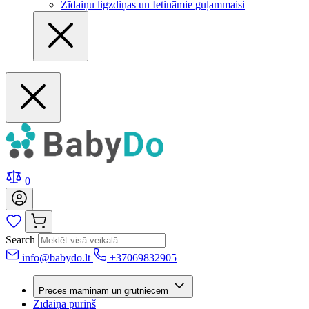
Zīdaiņu ligzdiņas un Ietināmie guļammaisi
0
Search
info@babydo.lt
+37069832905
Preces māmiņām un grūtniecēm
Zīdaiņa pūriņš