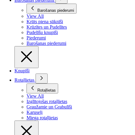
Barošanas piederumi
Barošanas piederumi
View All
Krūts piena sūknīši
Krūzītes un Pudelītes
Pudelīšu knupīši
Piederumi
Barošanas piederumi
Knupīši
Rotaļlietas
Rotaļlietas
View All
Izglītojošas rotaļlietas
Graužamie un Grabulīši
Karuseļi
Miega rotaļlietas