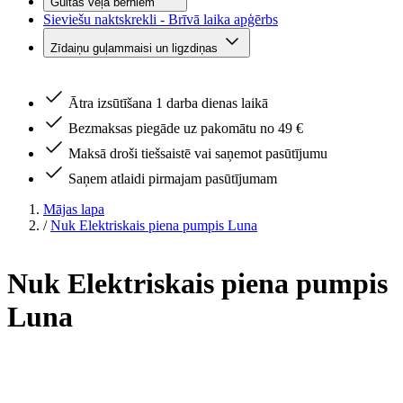
Gultas veļa bērniem
Sieviešu naktskrekli - Brīvā laika apģērbs
Zīdaiņu guļammaisi un ligzdiņas
Ātra izsūtīšana 1 darba dienas laikā
Bezmaksas piegāde uz pakomātu no 49 €
Maksā droši tiešsaistē vai saņemot pasūtījumu
Saņem atlaidi pirmajam pasūtījumam
Mājas lapa
/
Nuk Elektriskais piena pumpis Luna
Nuk Elektriskais piena pumpis
Luna