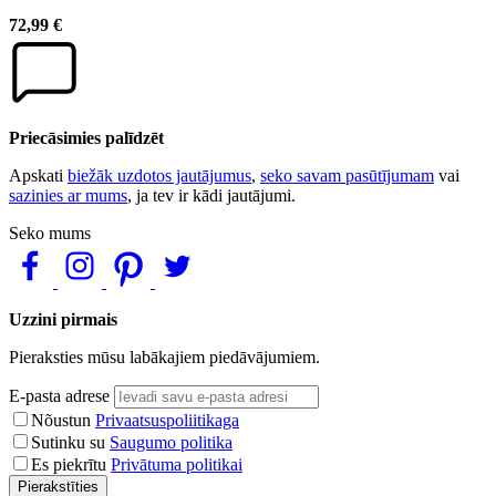
72,99 €
Priecāsimies palīdzēt
Apskati
biežāk uzdotos jautājumus
,
seko savam pasūtījumam
vai
sazinies ar mums
, ja tev ir kādi jautājumi.
Seko mums
Uzzini pirmais
Pieraksties mūsu labākajiem piedāvājumiem.
E-pasta adrese
Nõustun
Privaatsuspoliitikaga
Sutinku su
Saugumo politika
Es piekrītu
Privātuma politikai
Pierakstīties