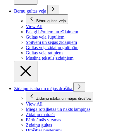
Bērnu gultas veļa
Bērnu gultas veļa
View All
Palagi bērniem un zīdaiņiem
Gultas veļa šūpuļiem
Spilveni un segas zīdaiņiem
Gultas veļa zīdaiņu gultiņām
Gultas veļa ratiņiem
Muslina tekstils zīdaiņiem
Zīdaiņu istaba un mājas drošība
Zīdaiņu istaba un mājas drošība
View All
Miega rotaļlietas un nakts lampiņas
Zīdaiņu matrači
Pārtināmās virsmas
Zīdaiņu gultas
Drošības piederumi