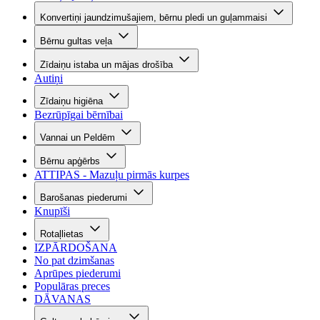
Konvertiņi jaundzimušajiem, bērnu pledi un guļammaisi
Bērnu gultas veļa
Zīdaiņu istaba un mājas drošība
Autiņi
Zīdaiņu higiēna
Bezrūpīgai bērnībai
Vannai un Peldēm
Bērnu apģērbs
ATTIPAS - Mazuļu pirmās kurpes
Barošanas piederumi
Knupīši
Rotaļlietas
IZPĀRDOŠANA
No pat dzimšanas
Aprūpes piederumi
Populāras preces
DĀVANAS