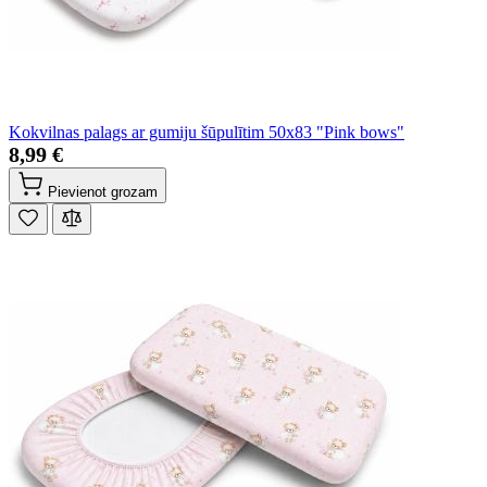
Kokvilnas palags ar gumiju šūpulītim 50x83 "Pink bows"
8,99 €
Pievienot grozam