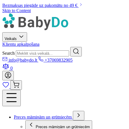
Bezmaksas piegāde uz pakomātu no 49 €
Skip to Content
Veikals
Klientu apkalpošana
Search
info@babydo.lt
+37069832905
0
Preces māmiņām un grūtniecēm
Preces māmiņām un grūtniecēm