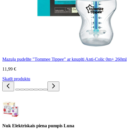
Mazuļa pudelīte "Tommee Tippee" ar knupīti Anti-Colic 0m+ 260ml
11,99 €
Skatīt produktu
Nuk Elektriskais piena pumpis Luna