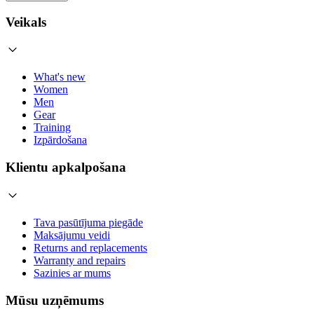
Veikals
What's new
Women
Men
Gear
Training
Izpārdošana
Klientu apkalpošana
Tava pasūtījuma piegāde
Maksājumu veidi
Returns and replacements
Warranty and repairs
Sazinies ar mums
Mūsu uzņēmums