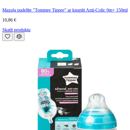
Mazuļa pudelīte "Tommee Tippee" ar knupīti Anti-Colic 0m+ 150ml
10,86 €
Skatīt produktu