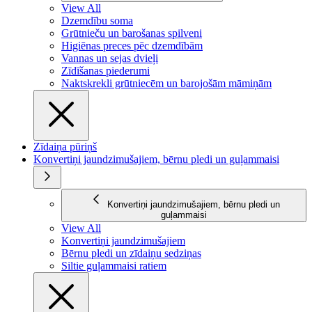
View All
Dzemdību soma
Grūtnieču un barošanas spilveni
Higiēnas preces pēc dzemdībām
Vannas un sejas dvieļi
Zīdīšanas piederumi
Naktskrekli grūtniecēm un barojošām māmiņām
Zīdaiņa pūriņš
Konvertiņi jaundzimušajiem, bērnu pledi un guļammaisi
Konvertiņi jaundzimušajiem, bērnu pledi un
guļammaisi
View All
Konvertiņi jaundzimušajiem
Bērnu pledi un zīdaiņu sedziņas
Siltie guļammaisi ratiem