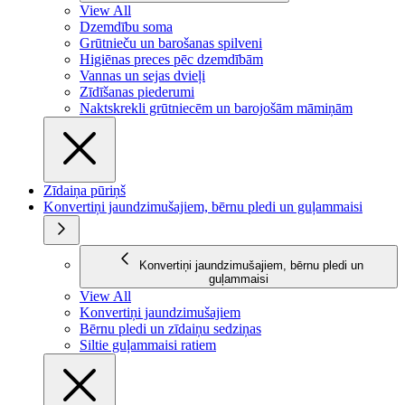
View All
Dzemdību soma
Grūtnieču un barošanas spilveni
Higiēnas preces pēc dzemdībām
Vannas un sejas dvieļi
Zīdīšanas piederumi
Naktskrekli grūtniecēm un barojošām māmiņām
Zīdaiņa pūriņš
Konvertiņi jaundzimušajiem, bērnu pledi un guļammaisi
Konvertiņi jaundzimušajiem, bērnu pledi un
guļammaisi
View All
Konvertiņi jaundzimušajiem
Bērnu pledi un zīdaiņu sedziņas
Siltie guļammaisi ratiem