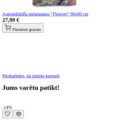
Autosēdeklīša guļammaiss "Flowers" 90x90 cm
27,99 €
Pievienot grozam
Pieskarieties, lai izlaistu karuseli
Jums varētu patikt!
-14%