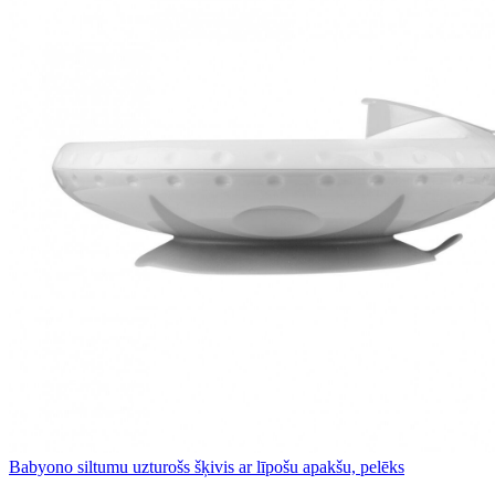
Babyono siltumu uzturošs šķivis ar līpošu apakšu, pelēks