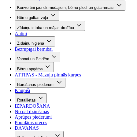
Konvertiņi jaundzimušajiem, bērnu pledi un guļammaisi
Bērnu gultas veļa
Zīdaiņu istaba un mājas drošība
Autiņi
Zīdaiņu higiēna
Bezrūpīgai bērnībai
Vannai un Peldēm
Bērnu apģērbs
ATTIPAS - Mazuļu pirmās kurpes
Barošanas piederumi
Knupīši
Rotaļlietas
IZPĀRDOŠANA
No pat dzimšanas
Aprūpes piederumi
Populāras preces
DĀVANAS