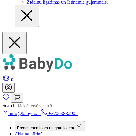
Zīdaiņu ligzdiņas un Ietināmie guļammaisi
0
Search
info@babydo.lt
+37069832905
Preces māmiņām un grūtniecēm
Zīdaiņa pūriņš