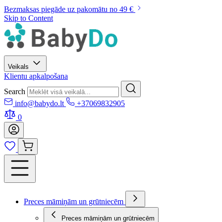
Bezmaksas piegāde uz pakomātu no 49 €
Skip to Content
Veikals
Klientu apkalpošana
Search
info@babydo.lt
+37069832905
0
Preces māmiņām un grūtniecēm
Preces māmiņām un grūtniecēm