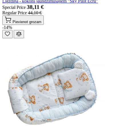
Ligzdiņa - kokons jaundzimušajiem "Sky Pilot Ecru"
38,11 €
Special Price
Regular Price
44,10 €
Pievienot grozam
-14%