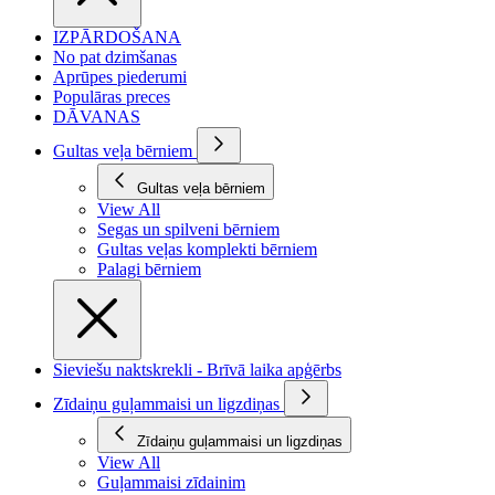
IZPĀRDOŠANA
No pat dzimšanas
Aprūpes piederumi
Populāras preces
DĀVANAS
Gultas veļa bērniem
Gultas veļa bērniem
View All
Segas un spilveni bērniem
Gultas veļas komplekti bērniem
Palagi bērniem
Sieviešu naktskrekli - Brīvā laika apģērbs
Zīdaiņu guļammaisi un ligzdiņas
Zīdaiņu guļammaisi un ligzdiņas
View All
Guļammaisi zīdainim