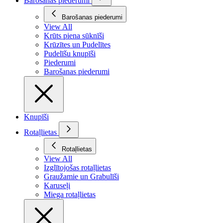
Barošanas piederumi
Barošanas piederumi
View All
Krūts piena sūknīši
Krūzītes un Pudelītes
Pudelīšu knupīši
Piederumi
Barošanas piederumi
Knupīši
Rotaļlietas
Rotaļlietas
View All
Izglītojošas rotaļlietas
Graužamie un Grabulīši
Karuseļi
Miega rotaļlietas