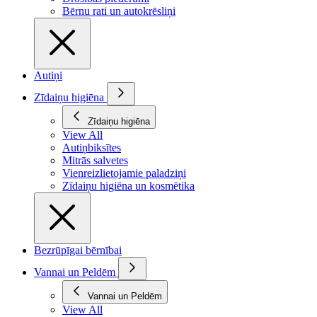
Bērnu rati un autokrēsliņi
Autiņi
Zīdaiņu higiēna
Zīdaiņu higiēna
View All
Autiņbiksītes
Mitrās salvetes
Vienreizlietojamie paladziņi
Zīdaiņu higiēna un kosmētika
Bezrūpīgai bērnībai
Vannai un Peldēm
Vannai un Peldēm
View All