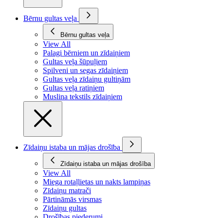
Bērnu gultas veļa
Bērnu gultas veļa
View All
Palagi bērniem un zīdaiņiem
Gultas veļa šūpuļiem
Spilveni un segas zīdaiņiem
Gultas veļa zīdaiņu gultiņām
Gultas veļa ratiņiem
Muslina tekstils zīdaiņiem
Zīdaiņu istaba un mājas drošība
Zīdaiņu istaba un mājas drošība
View All
Miega rotaļlietas un nakts lampiņas
Zīdaiņu matrači
Pārtināmās virsmas
Zīdaiņu gultas
Drošības piederumi