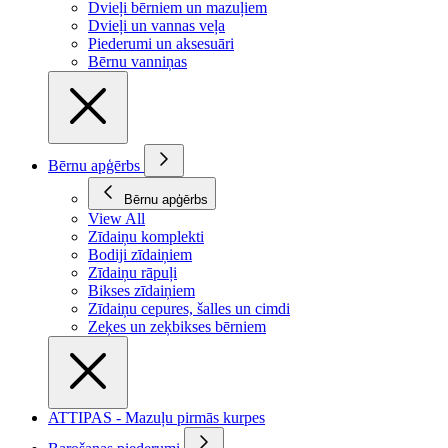
Dvieļi bērniem un mazuļiem
Dvieļi un vannas veļa
Piederumi un aksesuāri
Bērnu vanniņas
Bērnu apģērbs
Bērnu apģērbs
View All
Zīdaiņu komplekti
Bodiji zīdaiņiem
Zīdaiņu rāpuļi
Bikses zīdaiņiem
Zīdaiņu cepures, šalles un cimdi
Zeķes un zeķbikses bērniem
ATTIPAS - Mazuļu pirmās kurpes