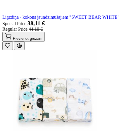
Ligzdiņa - kokons jaundzimušajiem "SWEET BEAR WHITE"
38,11 €
Special Price
Regular Price
44,10 €
Pievienot grozam