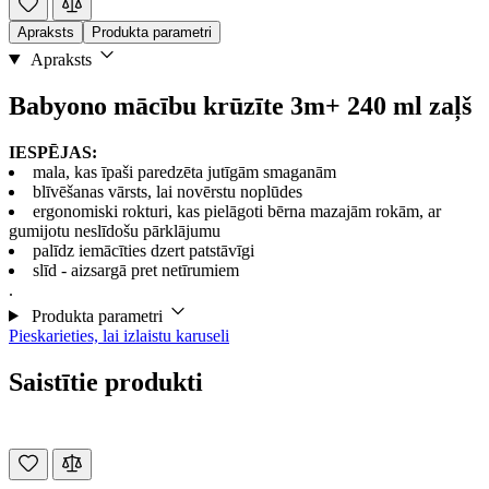
Apraksts
Produkta parametri
Apraksts
Babyono mācību krūzīte 3m+ 240 ml zaļš
IESPĒJAS:
mala, kas īpaši paredzēta jutīgām smaganām
blīvēšanas vārsts, lai novērstu noplūdes
ergonomiski rokturi, kas pielāgoti bērna mazajām rokām, ar
gumijotu neslīdošu pārklājumu
palīdz iemācīties dzert patstāvīgi
slīd - aizsargā pret netīrumiem
.
Produkta parametri
Pieskarieties, lai izlaistu karuseli
Saistītie produkti