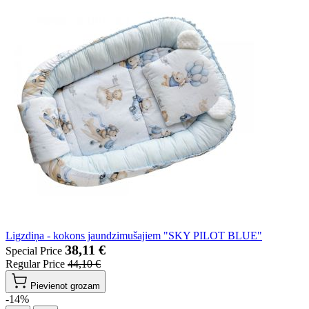
Ligzdiņa - kokons jaundzimušajiem "SKY PILOT BLUE"
38,11 €
Special Price
Regular Price
44,10 €
Pievienot grozam
-14%