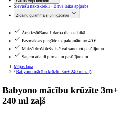
Gultas veļa bērniem
Sieviešu naktskrekli - Brīvā laika apģērbs
Zīdaiņu guļammaisi un ligzdiņas
Ātra izsūtīšana 1 darba dienas laikā
Bezmaksas piegāde uz pakomātu no 49 €
Maksā droši tiešsaistē vai saņemot pasūtījumu
Saņem atlaidi pirmajam pasūtījumam
Mājas lapa
/
Babyono mācību krūzīte 3m+ 240 ml zaļš
Babyono mācību krūzīte 3m+
240 ml zaļš