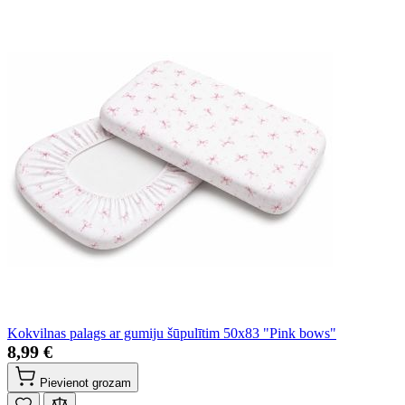
Kokvilnas palags ar gumiju šūpulītim 50x83 "Pink bows"
8,99 €
Pievienot grozam