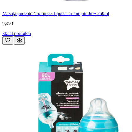
Mazuļa pudelīte "Tommee Tippee" ar knupīti 0m+ 260ml
9,99 €
Skatīt produktu