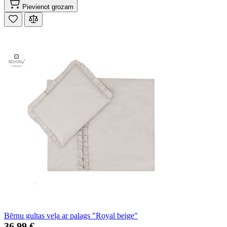
Pievienot grozam
Bērnu gultas veļa ar palags "Royal beige"
36,99 €