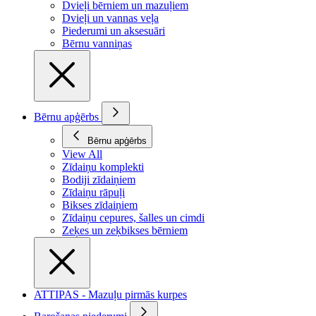
Dvieļi bērniem un mazuļiem
Dvieļi un vannas veļa
Piederumi un aksesuāri
Bērnu vanniņas
Bērnu apģērbs
Bērnu apģērbs
View All
Zīdaiņu komplekti
Bodiji zīdaiņiem
Zīdaiņu rāpuļi
Bikses zīdaiņiem
Zīdaiņu cepures, šalles un cimdi
Zeķes un zeķbikses bērniem
ATTIPAS - Mazuļu pirmās kurpes