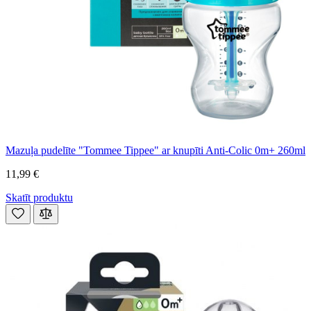
Mazuļa pudelīte "Tommee Tippee" ar knupīti Anti-Colic 0m+ 260ml
11,99 €
Skatīt produktu