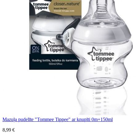
Mazuļa pudelīte "Tommee Tippee" ar knupīti 0m+150ml
8,99 €