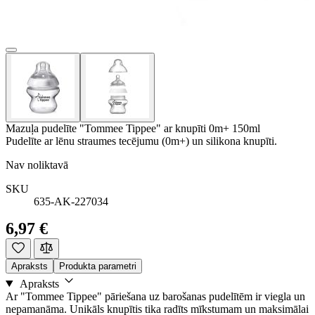
Mazuļa pudelīte "Tommee Tippee" ar knupīti 0m+ 150ml
Pudelīte ar lēnu straumes tecējumu (0m+) un silikona knupīti.
Nav noliktavā
SKU
635-AK-227034
6,97 €
Apraksts
Produkta parametri
Apraksts
Ar "Tommee Tippee" pāriešana uz barošanas pudelītēm ir viegla un
nepamanāma. Unikāls knupītis tika radīts mīkstumam un maksimālai