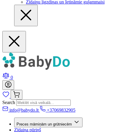
Zīdaiņu ligzdiņas un Ietināmie guļammaisi
0
Search
info@babydo.lt
+37069832905
Preces māmiņām un grūtniecēm
Zīdaiņa pūriņš