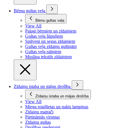
Bērnu gultas veļa
Bērnu gultas veļa
View All
Palagi bērniem un zīdaiņiem
Gultas veļa šūpuļiem
Spilveni un segas zīdaiņiem
Gultas veļa zīdaiņu gultiņām
Gultas veļa ratiņiem
Muslina tekstils zīdaiņiem
Zīdaiņu istaba un mājas drošība
Zīdaiņu istaba un mājas drošība
View All
Miega rotaļlietas un nakts lampiņas
Zīdaiņu matrači
Pārtināmās virsmas
Zīdaiņu gultas
Drošības piederumi