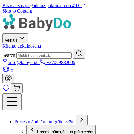
Bezmaksas piegāde uz pakomātu no 49 €
Skip to Content
Veikals
Klientu apkalpošana
Search
info@babydo.lt
+37069832905
0
Preces māmiņām un grūtniecēm
Preces māmiņām un grūtniecēm