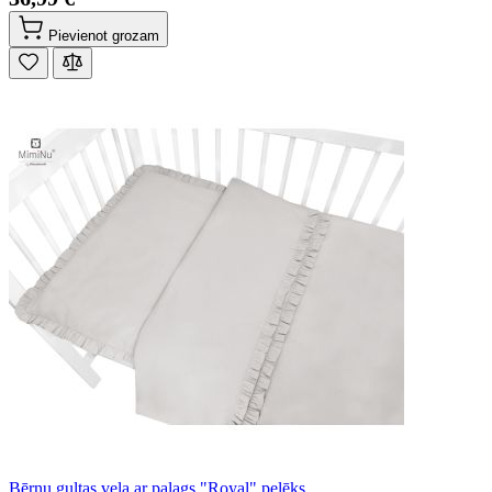
Pievienot grozam
Bērnu gultas veļa ar palags "Royal" pelēks