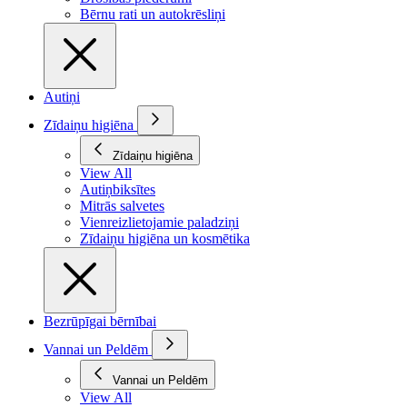
Bērnu rati un autokrēsliņi
Autiņi
Zīdaiņu higiēna
Zīdaiņu higiēna
View All
Autiņbiksītes
Mitrās salvetes
Vienreizlietojamie paladziņi
Zīdaiņu higiēna un kosmētika
Bezrūpīgai bērnībai
Vannai un Peldēm
Vannai un Peldēm
View All