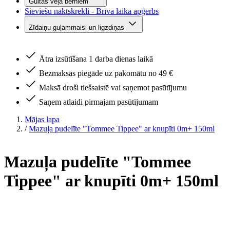
Gultas veļa bērniem
Sieviešu naktskrekli - Brīvā laika apģērbs
Zīdaiņu guļammaisi un ligzdiņas
Ātra izsūtīšana 1 darba dienas laikā
Bezmaksas piegāde uz pakomātu no 49 €
Maksā droši tiešsaistē vai saņemot pasūtījumu
Saņem atlaidi pirmajam pasūtījumam
Mājas lapa
/
Mazuļa pudelīte "Tommee Tippee" ar knupīti 0m+ 150ml
Mazuļa pudelīte "Tommee
Tippee" ar knupīti 0m+ 150ml