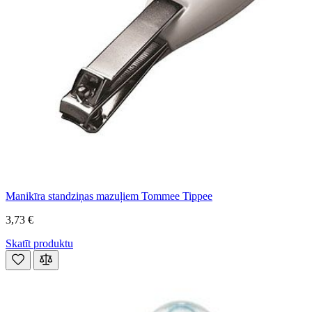
Manikīra standziņas mazuļiem Tommee Tippee
3,73 €
Skatīt produktu