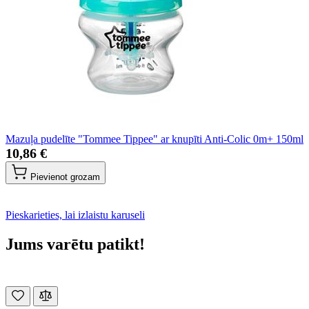
Mazuļa pudelīte "Tommee Tippee" ar knupīti Anti-Colic 0m+ 150ml
10,86 €
Pievienot grozam
Pieskarieties, lai izlaistu karuseli
Jums varētu patikt!