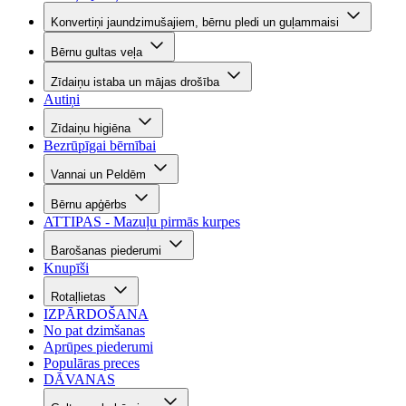
Konvertiņi jaundzimušajiem, bērnu pledi un guļammaisi
Bērnu gultas veļa
Zīdaiņu istaba un mājas drošība
Autiņi
Zīdaiņu higiēna
Bezrūpīgai bērnībai
Vannai un Peldēm
Bērnu apģērbs
ATTIPAS - Mazuļu pirmās kurpes
Barošanas piederumi
Knupīši
Rotaļlietas
IZPĀRDOŠANA
No pat dzimšanas
Aprūpes piederumi
Populāras preces
DĀVANAS