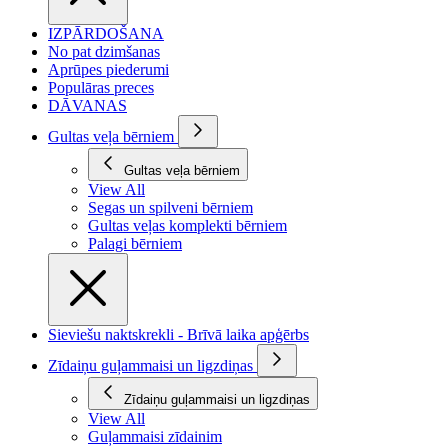
IZPĀRDOŠANA
No pat dzimšanas
Aprūpes piederumi
Populāras preces
DĀVANAS
Gultas veļa bērniem
Gultas veļa bērniem
View All
Segas un spilveni bērniem
Gultas veļas komplekti bērniem
Palagi bērniem
Sieviešu naktskrekli - Brīvā laika apģērbs
Zīdaiņu guļammaisi un ligzdiņas
Zīdaiņu guļammaisi un ligzdiņas
View All
Guļammaisi zīdainim