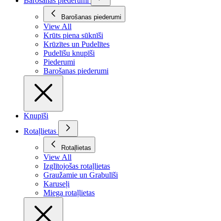
Barošanas piederumi
Barošanas piederumi
View All
Krūts piena sūknīši
Krūzītes un Pudelītes
Pudelīšu knupīši
Piederumi
Barošanas piederumi
Knupīši
Rotaļlietas
Rotaļlietas
View All
Izglītojošas rotaļlietas
Graužamie un Grabulīši
Karuseļi
Miega rotaļlietas