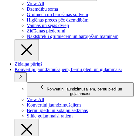
View All
Dzemdību soma
Grūtnieču un barošanas spilveni
Higiēnas preces pēc dzemdībām
Vannas un sejas dvieļi
Zīdīšanas piederumi
Naktskrekli grūtniecēm un barojošām māmiņām
Zīdaiņa pūriņš
Konvertiņi jaundzimušajiem, bērnu pledi un guļammaisi
Konvertiņi jaundzimušajiem, bērnu pledi un
guļammaisi
View All
Konvertiņi jaundzimušajiem
Bērnu pledi un zīdaiņu sedziņas
Siltie guļammaisi ratiem