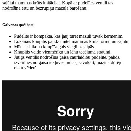
sajūtai mammas krūts imitācijai. Kopā ar pudelītes ventili tas
nodrošina ērtu un bezrūpīgu mazuļa barošanu.
Galvenās īpašības:
Pudelīte ir kompakta, kas ļauj turēt mazuli tuvāk ķermenim.
Lokanais knupītis palīdz imitēt mammas krūts formu un sajūtu
Mīksts silikona knupīša gals viegli izstaipās
Knupītis veido vienmērīgu un lēnu tecējuma straumi
Jutīgs ventilis nodrošina gaisa caurlaidību pudelītē, palīdz
izvairīties no gaisa iekļuves un tas, savukārt, mazina dūrēju
risku vēderā.