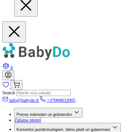
0
Search
info@babydo.lt
+37069832905
Preces māmiņām un grūtniecēm
Zīdaiņa pūriņš
Konvertiņi jaundzimušajiem, bērnu pledi un guļammaisi