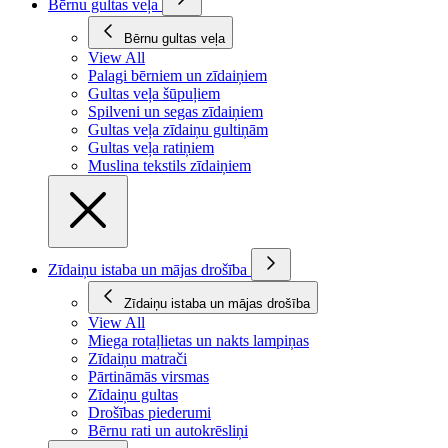
Bērnu gultas veļa
Bērnu gultas veļa
View All
Palagi bērniem un zīdaiņiem
Gultas veļa šūpuļiem
Spilveni un segas zīdaiņiem
Gultas veļa zīdaiņu gultiņām
Gultas veļa ratiņiem
Muslina tekstils zīdaiņiem
Zīdaiņu istaba un mājas drošība
Zīdaiņu istaba un mājas drošība
View All
Miega rotaļlietas un nakts lampiņas
Zīdaiņu matrači
Pārtināmās virsmas
Zīdaiņu gultas
Drošības piederumi
Bērnu rati un autokrēsliņi