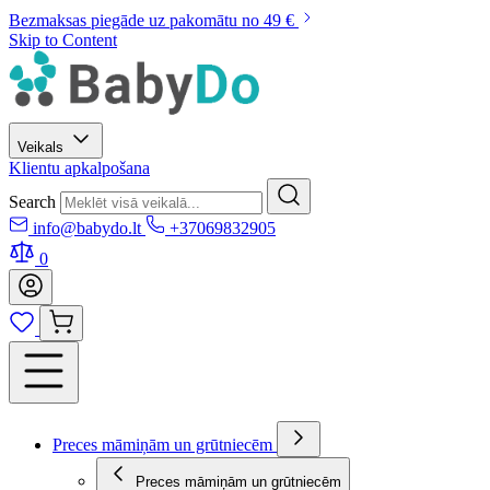
Bezmaksas piegāde uz pakomātu no 49 €
Skip to Content
Veikals
Klientu apkalpošana
Search
info@babydo.lt
+37069832905
0
Preces māmiņām un grūtniecēm
Preces māmiņām un grūtniecēm