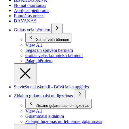
IZPĀRDOŠANA
No pat dzimšanas
Aprūpes piederumi
Populāras preces
DĀVANAS
Gultas veļa bērniem
Gultas veļa bērniem
View All
Segas un spilveni bērniem
Gultas veļas komplekti bērniem
Palagi bērniem
Sieviešu naktskrekli - Brīvā laika apģērbs
Zīdaiņu guļammaisi un ligzdiņas
Zīdaiņu guļammaisi un ligzdiņas
View All
Guļammaisi zīdainim
Zīdaiņu ligzdiņas un Ietināmie guļammaisi