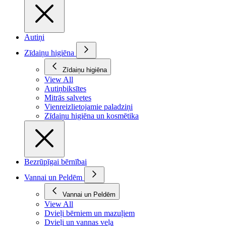
Autiņi
Zīdaiņu higiēna
Zīdaiņu higiēna
View All
Autiņbiksītes
Mitrās salvetes
Vienreizlietojamie paladziņi
Zīdaiņu higiēna un kosmētika
Bezrūpīgai bērnībai
Vannai un Peldēm
Vannai un Peldēm
View All
Dvieļi bērniem un mazuļiem
Dvieļi un vannas veļa