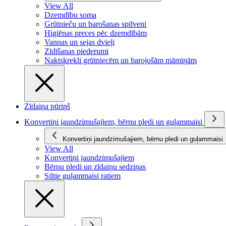
View All
Dzemdību soma
Grūtnieču un barošanas spilveni
Higiēnas preces pēc dzemdībām
Vannas un sejas dvieļi
Zīdīšanas piederumi
Naktskrekli grūtniecēm un barojošām māmiņām
Zīdaiņa pūriņš
Konvertiņi jaundzimušajiem, bērnu pledi un guļammaisi
Konvertiņi jaundzimušajiem, bērnu pledi un guļammaisi
View All
Konvertiņi jaundzimušajiem
Bērnu pledi un zīdaiņu sedziņas
Siltie guļammaisi ratiem