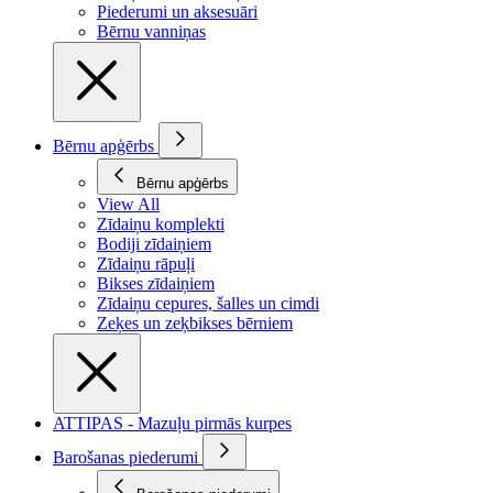
Piederumi un aksesuāri
Bērnu vanniņas
Bērnu apģērbs
Bērnu apģērbs
View All
Zīdaiņu komplekti
Bodiji zīdaiņiem
Zīdaiņu rāpuļi
Bikses zīdaiņiem
Zīdaiņu cepures, šalles un cimdi
Zeķes un zeķbikses bērniem
ATTIPAS - Mazuļu pirmās kurpes
Barošanas piederumi