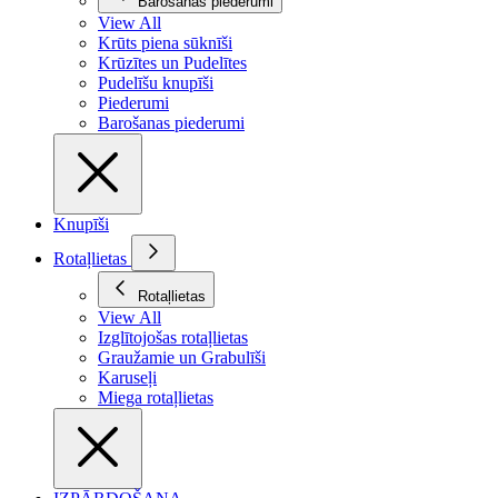
Barošanas piederumi
View All
Krūts piena sūknīši
Krūzītes un Pudelītes
Pudelīšu knupīši
Piederumi
Barošanas piederumi
Knupīši
Rotaļlietas
Rotaļlietas
View All
Izglītojošas rotaļlietas
Graužamie un Grabulīši
Karuseļi
Miega rotaļlietas