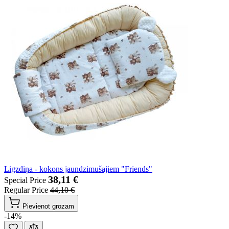
Ligzdiņa - kokons jaundzimušajiem "Friends"
38,11 €
Special Price
Regular Price
44,10 €
Pievienot grozam
-14%