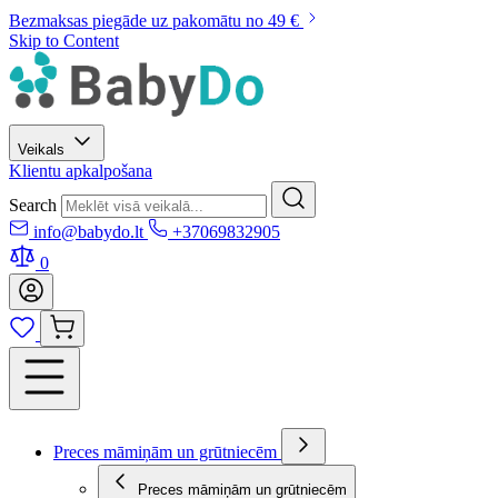
Bezmaksas piegāde uz pakomātu no 49 €
Skip to Content
Veikals
Klientu apkalpošana
Search
info@babydo.lt
+37069832905
0
Preces māmiņām un grūtniecēm
Preces māmiņām un grūtniecēm