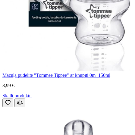
Mazuļa pudelīte "Tommee Tippee" ar knupīti 0m+150ml
8,99 €
Skatīt produktu