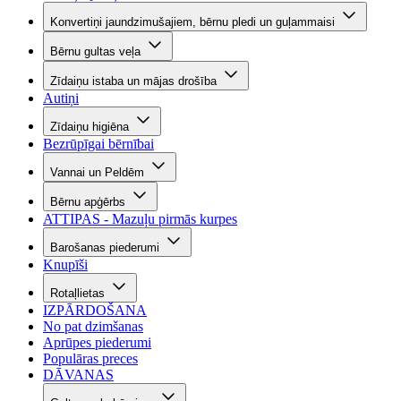
Konvertiņi jaundzimušajiem, bērnu pledi un guļammaisi
Bērnu gultas veļa
Zīdaiņu istaba un mājas drošība
Autiņi
Zīdaiņu higiēna
Bezrūpīgai bērnībai
Vannai un Peldēm
Bērnu apģērbs
ATTIPAS - Mazuļu pirmās kurpes
Barošanas piederumi
Knupīši
Rotaļlietas
IZPĀRDOŠANA
No pat dzimšanas
Aprūpes piederumi
Populāras preces
DĀVANAS