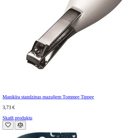
Manikīra standziņas mazuļiem Tommee Tippee
3,73 €
Skatīt produktu