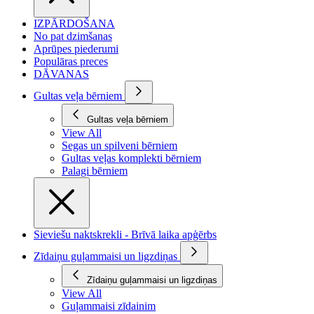
IZPĀRDOŠANA
No pat dzimšanas
Aprūpes piederumi
Populāras preces
DĀVANAS
Gultas veļa bērniem
Gultas veļa bērniem
View All
Segas un spilveni bērniem
Gultas veļas komplekti bērniem
Palagi bērniem
Sieviešu naktskrekli - Brīvā laika apģērbs
Zīdaiņu guļammaisi un ligzdiņas
Zīdaiņu guļammaisi un ligzdiņas
View All
Guļammaisi zīdainim