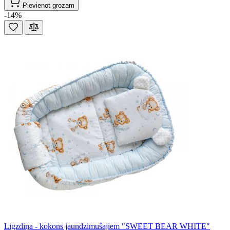
Pievienot grozam
-14%
Ligzdiņa - kokons jaundzimušajiem "SWEET BEAR WHITE"