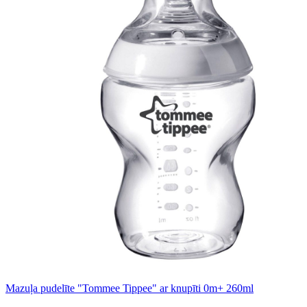
Mazuļa pudelīte "Tommee Tippee" ar knupīti 0m+ 260ml