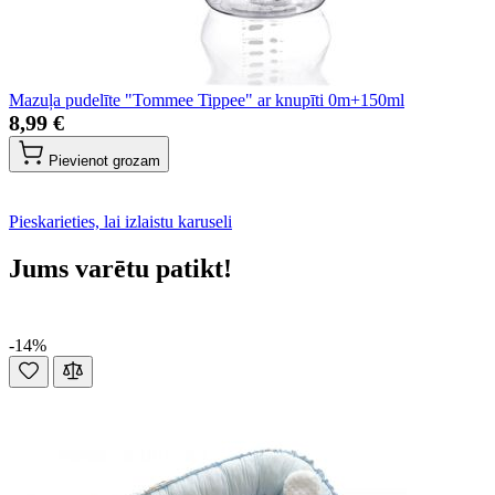
Mazuļa pudelīte "Tommee Tippee" ar knupīti 0m+150ml
8,99 €
Pievienot grozam
Pieskarieties, lai izlaistu karuseli
Jums varētu patikt!
-14%