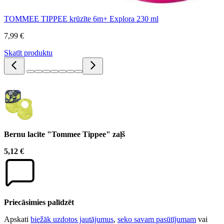
TOMMEE TIPPEE krūzīte 6m+ Explora 230 ml
7,99 €
Skatīt produktu
Bernu lacīte "Tommee Tippee" zaļš
5,12 €
Priecāsimies palīdzēt
Apskati
biežāk uzdotos jautājumus
,
seko savam pasūtījumam
vai