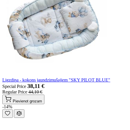
Ligzdiņa - kokons jaundzimušajiem "SKY PILOT BLUE"
38,11 €
Special Price
Regular Price
44,10 €
Pievienot grozam
-14%