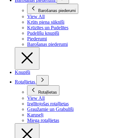
Barošanas piederumi
Barošanas piederumi
View All
Krūts piena sūknīši
Krūzītes un Pudelītes
Pudelīšu knupīši
Piederumi
Barošanas piederumi
Knupīši
Rotaļlietas
Rotaļlietas
View All
Izglītojošas rotaļlietas
Graužamie un Grabulīši
Karuseļi
Miega rotaļlietas