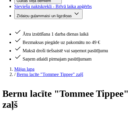
Gultas veļa bērniem
Sieviešu naktskrekli - Brīvā laika apģērbs
Zīdaiņu guļammaisi un ligzdiņas
Ātra izsūtīšana 1 darba dienas laikā
Bezmaksas piegāde uz pakomātu no 49 €
Maksā droši tiešsaistē vai saņemot pasūtījumu
Saņem atlaidi pirmajam pasūtījumam
Mājas lapa
/
Bernu lacīte "Tommee Tippee" zaļš
Bernu lacīte "Tommee Tippee"
zaļš