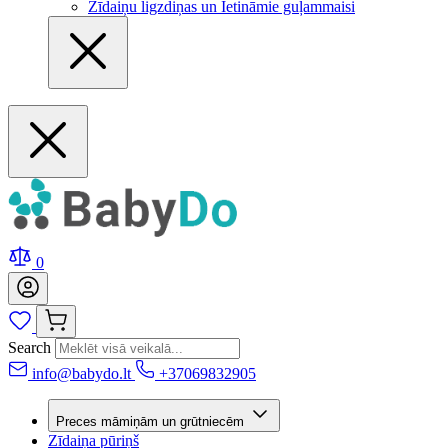
Zīdaiņu ligzdiņas un Ietināmie guļammaisi
0
Search
info@babydo.lt
+37069832905
Preces māmiņām un grūtniecēm
Zīdaiņa pūriņš