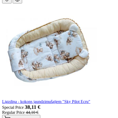
Ligzdiņa - kokons jaundzimušajiem "Sky Pilot Ecru"
38,11 €
Special Price
Regular Price
44,10 €