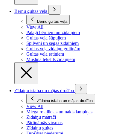
Bērnu gultas veļa
Bērnu gultas veļa
View All
Palagi bērniem un zīdaiņiem
Gultas veļa šūpuļiem
Spilveni un segas zīdaiņiem
Gultas veļa zīdaiņu gultiņām
Gultas veļa ratiņiem
Muslina tekstils zīdaiņiem
Zīdaiņu istaba un mājas drošība
Zīdaiņu istaba un mājas drošība
View All
Miega rotaļlietas un nakts lampiņas
Zīdaiņu matrači
Pārtināmās virsmas
Zīdaiņu gultas
Drošības piederumi