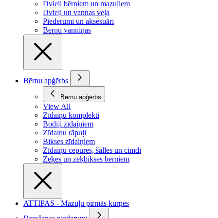
Dvieļi bērniem un mazuļiem
Dvieļi un vannas veļa
Piederumi un aksesuāri
Bērnu vanniņas
Bērnu apģērbs
Bērnu apģērbs
View All
Zīdaiņu komplekti
Bodiji zīdaiņiem
Zīdaiņu rāpuļi
Bikses zīdaiņiem
Zīdaiņu cepures, šalles un cimdi
Zeķes un zeķbikses bērniem
ATTIPAS - Mazuļu pirmās kurpes