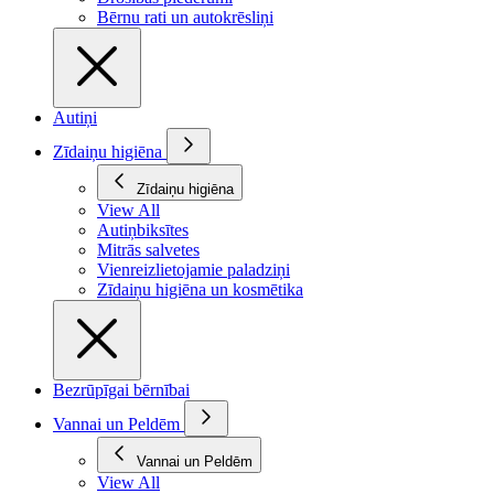
Bērnu rati un autokrēsliņi
Autiņi
Zīdaiņu higiēna
Zīdaiņu higiēna
View All
Autiņbiksītes
Mitrās salvetes
Vienreizlietojamie paladziņi
Zīdaiņu higiēna un kosmētika
Bezrūpīgai bērnībai
Vannai un Peldēm
Vannai un Peldēm
View All