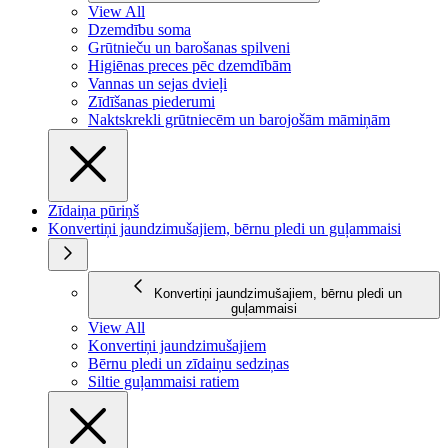
View All
Dzemdību soma
Grūtnieču un barošanas spilveni
Higiēnas preces pēc dzemdībām
Vannas un sejas dvieļi
Zīdīšanas piederumi
Naktskrekli grūtniecēm un barojošām māmiņām
Zīdaiņa pūriņš
Konvertiņi jaundzimušajiem, bērnu pledi un guļammaisi
Konvertiņi jaundzimušajiem, bērnu pledi un
guļammaisi
View All
Konvertiņi jaundzimušajiem
Bērnu pledi un zīdaiņu sedziņas
Siltie guļammaisi ratiem