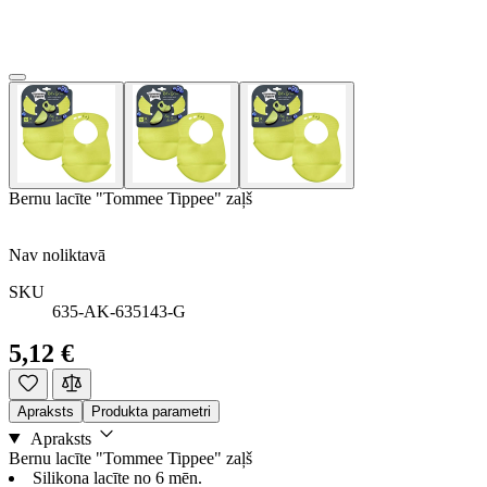
Bernu lacīte "Tommee Tippee" zaļš
Nav noliktavā
SKU
635-AK-635143-G
5,12 €
Apraksts
Produkta parametri
Apraksts
Bernu lacīte "Tommee Tippee" zaļš
Silikona lacīte no 6 mēn.