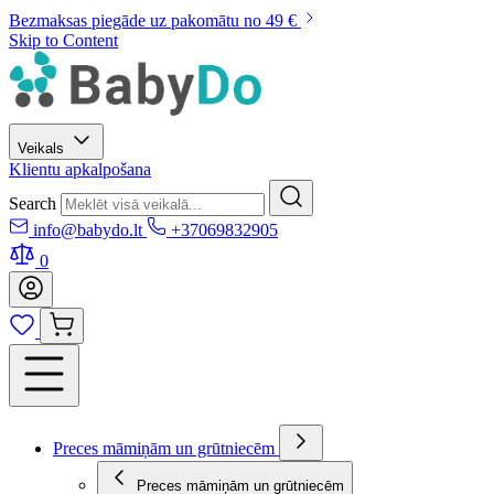
Bezmaksas piegāde uz pakomātu no 49 €
Skip to Content
Veikals
Klientu apkalpošana
Search
info@babydo.lt
+37069832905
0
Preces māmiņām un grūtniecēm
Preces māmiņām un grūtniecēm