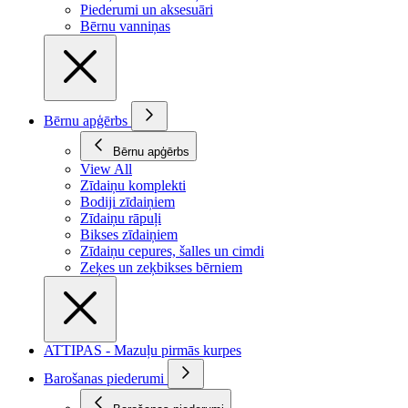
Piederumi un aksesuāri
Bērnu vanniņas
Bērnu apģērbs
Bērnu apģērbs
View All
Zīdaiņu komplekti
Bodiji zīdaiņiem
Zīdaiņu rāpuļi
Bikses zīdaiņiem
Zīdaiņu cepures, šalles un cimdi
Zeķes un zeķbikses bērniem
ATTIPAS - Mazuļu pirmās kurpes
Barošanas piederumi