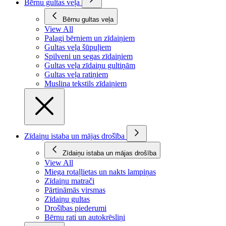
Bērnu gultas veļa
Bērnu gultas veļa
View All
Palagi bērniem un zīdaiņiem
Gultas veļa šūpuļiem
Spilveni un segas zīdaiņiem
Gultas veļa zīdaiņu gultiņām
Gultas veļa ratiņiem
Muslina tekstils zīdaiņiem
Zīdaiņu istaba un mājas drošība
Zīdaiņu istaba un mājas drošība
View All
Miega rotaļlietas un nakts lampiņas
Zīdaiņu matrači
Pārtināmās virsmas
Zīdaiņu gultas
Drošības piederumi
Bērnu rati un autokrēsliņi