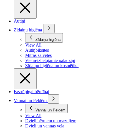
Autiņi
Zīdaiņu higiēna
Zīdaiņu higiēna
View All
Autiņbiksītes
Mitrās salvetes
Vienreizlietojamie paladziņi
Zīdaiņu higiēna un kosmētika
Bezrūpīgai bērnībai
Vannai un Peldēm
Vannai un Peldēm
View All
Dvieļi bērniem un mazuļiem
Dvieļi un vannas veļa