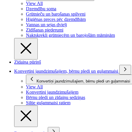
View All
Dzemdību soma
Grūtnieču un barošanas spilveni
Higiēnas preces pēc dzemdībām
Vannas un sejas dvieļi
Zīdīšanas piederumi
Naktskrekli grūtniecēm un barojošām māmiņām
Zīdaiņa pūriņš
Konvertiņi jaundzimušajiem, bērnu pledi un guļammaisi
Konvertiņi jaundzimušajiem, bērnu pledi un guļammaisi
View All
Konvertiņi jaundzimušajiem
Bērnu pledi un zīdaiņu sedziņas
Siltie guļammaisi ratiem