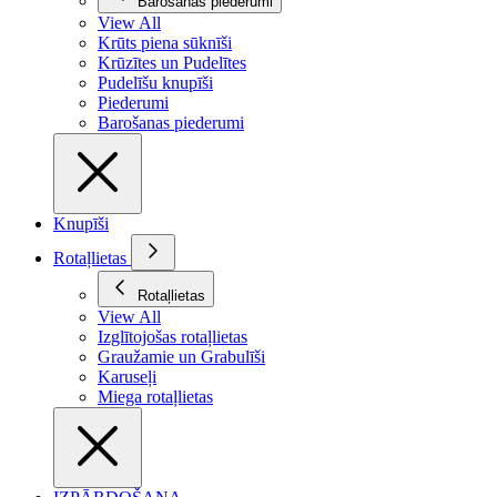
Barošanas piederumi
View All
Krūts piena sūknīši
Krūzītes un Pudelītes
Pudelīšu knupīši
Piederumi
Barošanas piederumi
Knupīši
Rotaļlietas
Rotaļlietas
View All
Izglītojošas rotaļlietas
Graužamie un Grabulīši
Karuseļi
Miega rotaļlietas