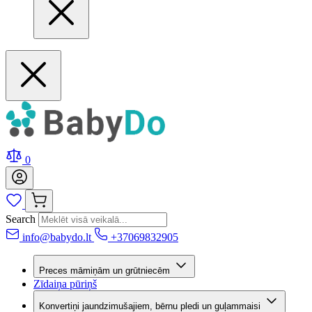
0
Search
info@babydo.lt
+37069832905
Preces māmiņām un grūtniecēm
Zīdaiņa pūriņš
Konvertiņi jaundzimušajiem, bērnu pledi un guļammaisi