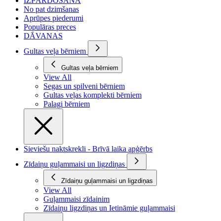
IZPĀRDOŠANA
No pat dzimšanas
Aprūpes piederumi
Populāras preces
DĀVANAS
Gultas veļa bērniem
Gultas veļa bērniem
View All
Segas un spilveni bērniem
Gultas veļas komplekti bērniem
Palagi bērniem
Sieviešu naktskrekli - Brīvā laika apģērbs
Zīdaiņu guļammaisi un ligzdiņas
Zīdaiņu guļammaisi un ligzdiņas
View All
Guļammaisi zīdainim
Zīdaiņu ligzdiņas un Ietināmie guļammaisi