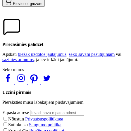
Pievienot grozam
Priecāsimies palīdzēt
Apskati
biežāk uzdotos jautājumus
,
seko savam pasūtījumam
vai
sazinies ar mums
, ja tev ir kādi jautājumi.
Seko mums
Uzzini pirmais
Pieraksties mūsu labākajiem piedāvājumiem.
E-pasta adrese
Nõustun
Privaatsuspoliitikaga
Sutinku su
Saugumo politika
Es piekrītu
Privātuma politikai