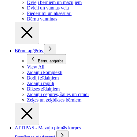
Dvieļi bērniem un mazuļiem
Dvieļi un vannas veļa
Piederumi un aksesuāri
Bērnu vanniņas
Bērnu apģērbs
Bērnu apģērbs
View All
Zīdaiņu komplekti
Bodiji zīdaiņiem
Zīdaiņu rāpuļi
Bikses zīdaiņiem
Zīdaiņu cepures, šalles un cimdi
Zeķes un zeķbikses bērniem
ATTIPAS - Mazuļu pirmās kurpes