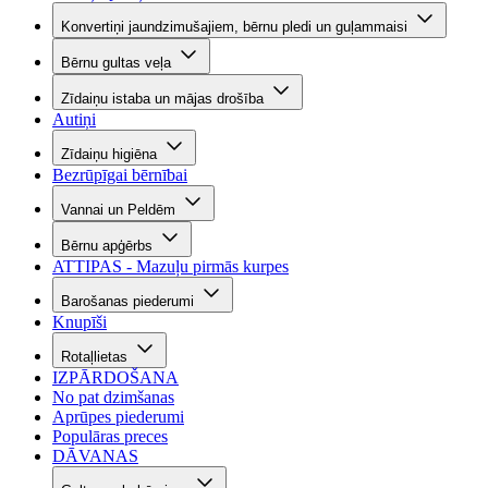
Konvertiņi jaundzimušajiem, bērnu pledi un guļammaisi
Bērnu gultas veļa
Zīdaiņu istaba un mājas drošība
Autiņi
Zīdaiņu higiēna
Bezrūpīgai bērnībai
Vannai un Peldēm
Bērnu apģērbs
ATTIPAS - Mazuļu pirmās kurpes
Barošanas piederumi
Knupīši
Rotaļlietas
IZPĀRDOŠANA
No pat dzimšanas
Aprūpes piederumi
Populāras preces
DĀVANAS