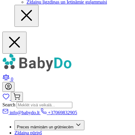
Zīdaiņu ligzdiņas un Ietināmie guļammaisi
0
Search
info@babydo.lt
+37069832905
Preces māmiņām un grūtniecēm
Zīdaiņa pūriņš