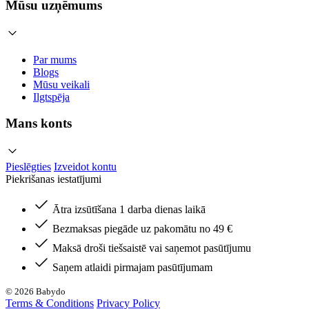
Mūsu uzņēmums
Par mums
Blogs
Mūsu veikali
Ilgtspēja
Mans konts
Pieslēgties
Izveidot kontu
Piekrišanas iestatījumi
Ātra izsūtīšana 1 darba dienas laikā
Bezmaksas piegāde uz pakomātu no 49 €
Maksā droši tiešsaistē vai saņemot pasūtījumu
Saņem atlaidi pirmajam pasūtījumam
© 2026 Babydo
Terms & Conditions
Privacy Policy