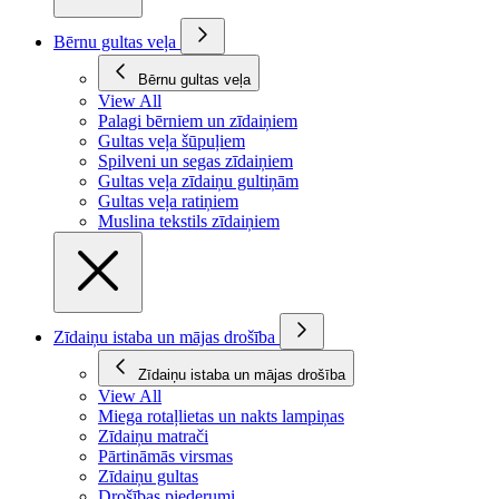
Bērnu gultas veļa
Bērnu gultas veļa
View All
Palagi bērniem un zīdaiņiem
Gultas veļa šūpuļiem
Spilveni un segas zīdaiņiem
Gultas veļa zīdaiņu gultiņām
Gultas veļa ratiņiem
Muslina tekstils zīdaiņiem
Zīdaiņu istaba un mājas drošība
Zīdaiņu istaba un mājas drošība
View All
Miega rotaļlietas un nakts lampiņas
Zīdaiņu matrači
Pārtināmās virsmas
Zīdaiņu gultas
Drošības piederumi