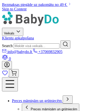
Bezmaksas piegāde uz pakomātu no 49 €
Skip to Content
Veikals
Klientu apkalpošana
Search
info@babydo.lt
+37069832905
0
Preces māmiņām un grūtniecēm
Preces māmiņām un grūtniecēm