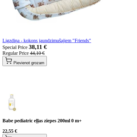
Ligzdiņa - kokons jaundzimušajiem "Friends"
38,11 €
Special Price
Regular Price
44,10 €
Pievienot grozam
Babe pediatric eļļas ziepes 200ml 0 m+
22,55 €