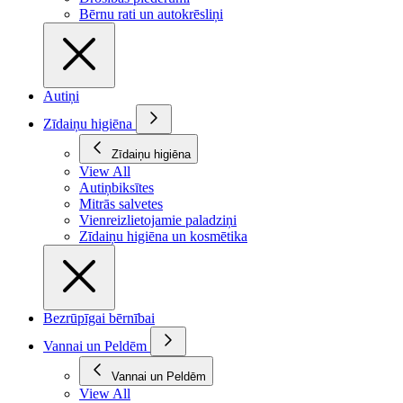
Bērnu rati un autokrēsliņi
Autiņi
Zīdaiņu higiēna
Zīdaiņu higiēna
View All
Autiņbiksītes
Mitrās salvetes
Vienreizlietojamie paladziņi
Zīdaiņu higiēna un kosmētika
Bezrūpīgai bērnībai
Vannai un Peldēm
Vannai un Peldēm
View All