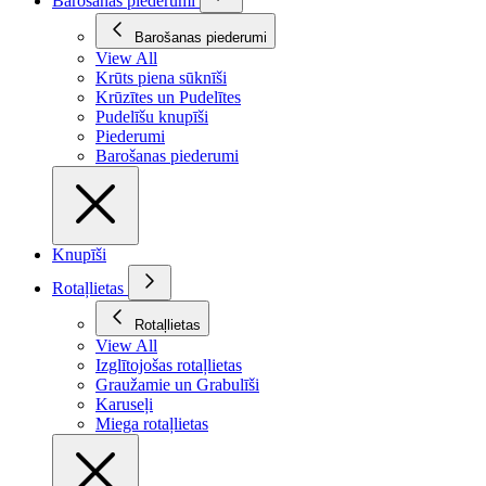
Barošanas piederumi
Barošanas piederumi
View All
Krūts piena sūknīši
Krūzītes un Pudelītes
Pudelīšu knupīši
Piederumi
Barošanas piederumi
Knupīši
Rotaļlietas
Rotaļlietas
View All
Izglītojošas rotaļlietas
Graužamie un Grabulīši
Karuseļi
Miega rotaļlietas