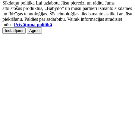
Sīkdatņu politika Lai uzlabotu Jūsu pieredzi un rādītu Jums
atbilstošus produktus, „Babydo“ un mūsu partneri izmanto sīkdatnes
un līdzīgas tehnoloģijas. Šīs tehnoloģijas tiks izmantotas tikai ar Jūsu
piekrišanu. Paldies par sadarbību. Vairāk informācijas atradīsiet
mūsu
Privātuma politikā
Iestatījumi
Agree