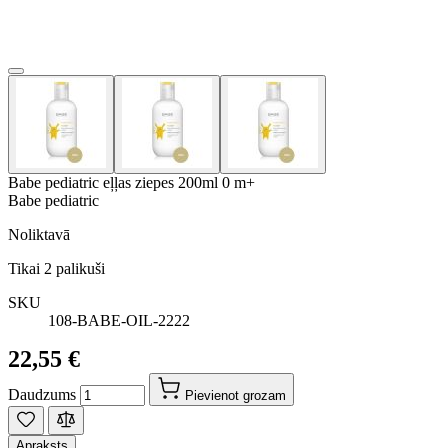
Babe pediatric eļļas ziepes 200ml 0 m+
Babe pediatric
Noliktavā
Tikai
2
palikuši
SKU
108-BABE-OIL-2222
22,55 €
Daudzums
Pievienot grozam
Apraksts