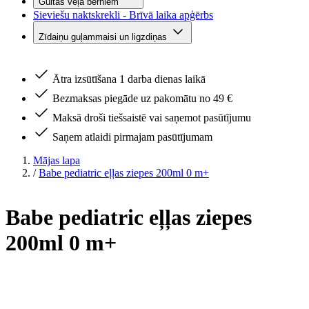
Gultas veļa bērniem
Sieviešu naktskrekli - Brīvā laika apģērbs
Zīdaiņu guļammaisi un ligzdiņas
Ātra izsūtīšana 1 darba dienas laikā
Bezmaksas piegāde uz pakomātu no 49 €
Maksā droši tiešsaistē vai saņemot pasūtījumu
Saņem atlaidi pirmajam pasūtījumam
Mājas lapa
/
Babe pediatric eļļas ziepes 200ml 0 m+
Babe pediatric eļļas ziepes
200ml 0 m+