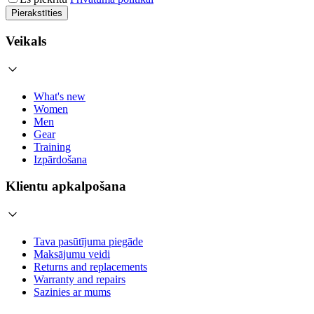
Pierakstīties
Veikals
What's new
Women
Men
Gear
Training
Izpārdošana
Klientu apkalpošana
Tava pasūtījuma piegāde
Maksājumu veidi
Returns and replacements
Warranty and repairs
Sazinies ar mums