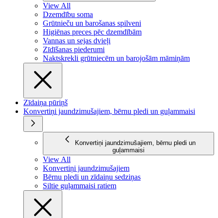
View All
Dzemdību soma
Grūtnieču un barošanas spilveni
Higiēnas preces pēc dzemdībām
Vannas un sejas dvieļi
Zīdīšanas piederumi
Naktskrekli grūtniecēm un barojošām māmiņām
Zīdaiņa pūriņš
Konvertiņi jaundzimušajiem, bērnu pledi un guļammaisi
Konvertiņi jaundzimušajiem, bērnu pledi un
guļammaisi
View All
Konvertiņi jaundzimušajiem
Bērnu pledi un zīdaiņu sedziņas
Siltie guļammaisi ratiem