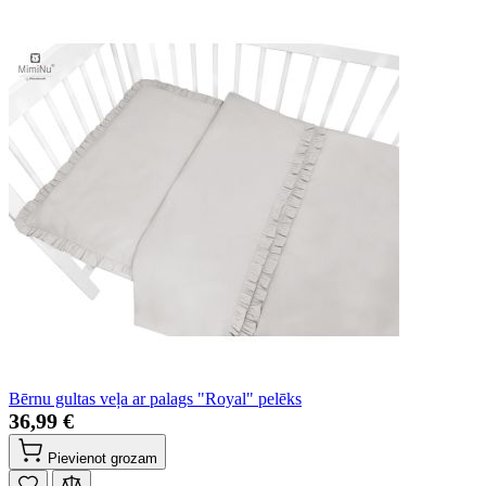
Bērnu gultas veļa ar palags "Royal" pelēks
36,99 €
Pievienot grozam