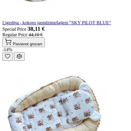
Ligzdiņa - kokons jaundzimušajiem "SKY PILOT BLUE"
38,11 €
Special Price
Regular Price
44,10 €
Pievienot grozam
-14%