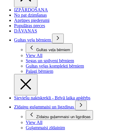
IZPĀRDOŠANA
No pat dzimšanas
Aprūpes piederumi
Populāras preces
DĀVANAS
Gultas veļa bērniem
Gultas veļa bērniem
View All
Segas un spilveni bērniem
Gultas veļas komplekti bērniem
Palagi bērniem
Sieviešu naktskrekli - Brīvā laika apģērbs
Zīdaiņu guļammaisi un ligzdiņas
Zīdaiņu guļammaisi un ligzdiņas
View All
Guļammaisi zīdainim