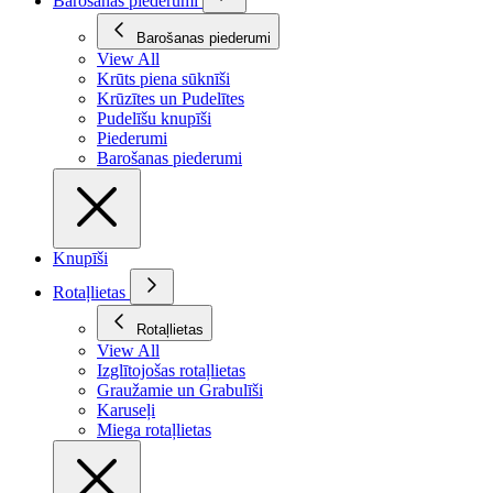
Barošanas piederumi
Barošanas piederumi
View All
Krūts piena sūknīši
Krūzītes un Pudelītes
Pudelīšu knupīši
Piederumi
Barošanas piederumi
Knupīši
Rotaļlietas
Rotaļlietas
View All
Izglītojošas rotaļlietas
Graužamie un Grabulīši
Karuseļi
Miega rotaļlietas