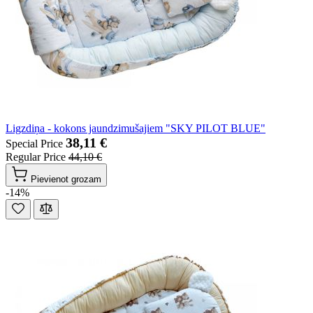
Ligzdiņa - kokons jaundzimušajiem "SKY PILOT BLUE"
38,11 €
Special Price
Regular Price
44,10 €
Pievienot grozam
-14%