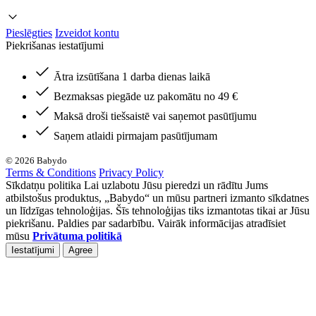
Pieslēgties
Izveidot kontu
Piekrišanas iestatījumi
Ātra izsūtīšana 1 darba dienas laikā
Bezmaksas piegāde uz pakomātu no 49 €
Maksā droši tiešsaistē vai saņemot pasūtījumu
Saņem atlaidi pirmajam pasūtījumam
© 2026 Babydo
Terms & Conditions
Privacy Policy
Sīkdatņu politika Lai uzlabotu Jūsu pieredzi un rādītu Jums
atbilstošus produktus, „Babydo“ un mūsu partneri izmanto sīkdatnes
un līdzīgas tehnoloģijas. Šīs tehnoloģijas tiks izmantotas tikai ar Jūsu
piekrišanu. Paldies par sadarbību. Vairāk informācijas atradīsiet
mūsu
Privātuma politikā
Iestatījumi
Agree