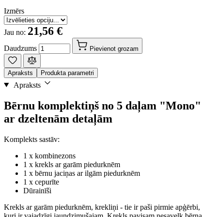
Izmērs
21,56 €
Jau no:
Daudzums
Pievienot grozam
Apraksts
Produkta parametri
Apraksts
Bērnu komplektiņš no 5 daļam "Mono"
ar dzeltenām detaļām
Komplekts sastāv:
1 x kombinezons
1 x krekls ar garām piedurknēm
1 x bērnu jaciņas ar ilgām piedurknēm
1 x cepurīte
Dūrainīši
Krekls ar garām piedurknēm, krekliņi - tie ir paši pirmie apģērbi,
kuri ir vajadzīgi jaundzimušajam. Krekls pavisam nesavelk bērna