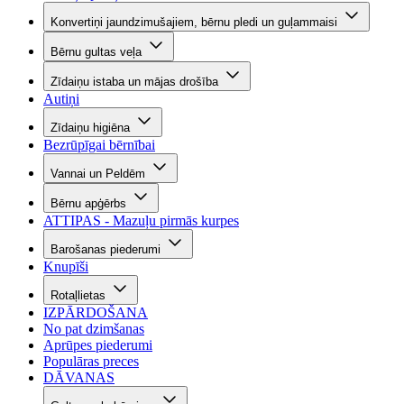
Konvertiņi jaundzimušajiem, bērnu pledi un guļammaisi
Bērnu gultas veļa
Zīdaiņu istaba un mājas drošība
Autiņi
Zīdaiņu higiēna
Bezrūpīgai bērnībai
Vannai un Peldēm
Bērnu apģērbs
ATTIPAS - Mazuļu pirmās kurpes
Barošanas piederumi
Knupīši
Rotaļlietas
IZPĀRDOŠANA
No pat dzimšanas
Aprūpes piederumi
Populāras preces
DĀVANAS