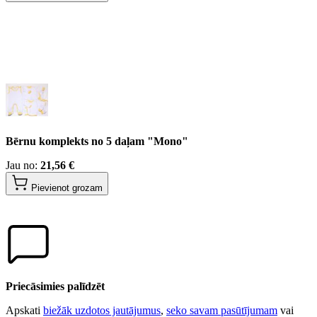
Bērnu komplekts no 5 daļam "Mono"
Jau no:
21,56 €
Pievienot grozam
Priecāsimies palīdzēt
Apskati
biežāk uzdotos jautājumus
,
seko savam pasūtījumam
vai