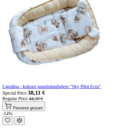
Ligzdiņa - kokons jaundzimušajiem "Sky Pilot Ecru"
38,11 €
Special Price
Regular Price
44,10 €
Pievienot grozam
-14%