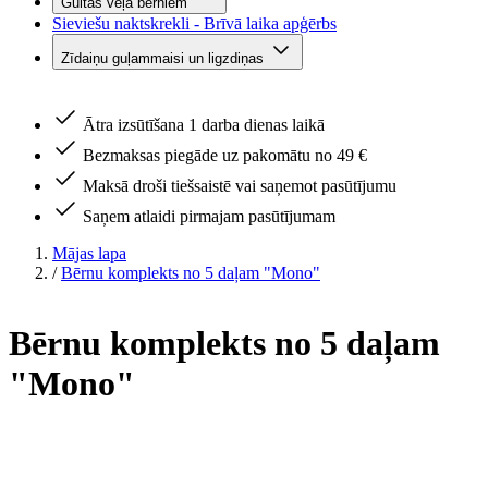
Gultas veļa bērniem
Sieviešu naktskrekli - Brīvā laika apģērbs
Zīdaiņu guļammaisi un ligzdiņas
Ātra izsūtīšana 1 darba dienas laikā
Bezmaksas piegāde uz pakomātu no 49 €
Maksā droši tiešsaistē vai saņemot pasūtījumu
Saņem atlaidi pirmajam pasūtījumam
Mājas lapa
/
Bērnu komplekts no 5 daļam "Mono"
Bērnu komplekts no 5 daļam
"Mono"