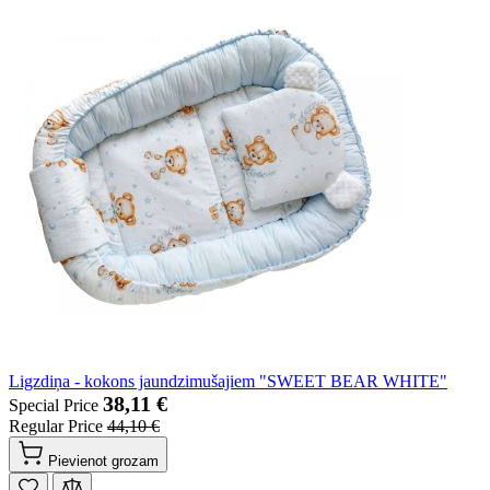
Ligzdiņa - kokons jaundzimušajiem "SWEET BEAR WHITE"
38,11 €
Special Price
Regular Price
44,10 €
Pievienot grozam