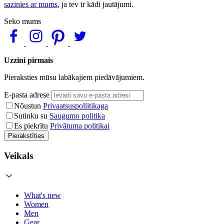
sazinies ar mums
, ja tev ir kādi jautājumi.
Seko mums
Uzzini pirmais
Pieraksties mūsu labākajiem piedāvājumiem.
E-pasta adrese
Nõustun
Privaatsuspoliitikaga
Sutinku su
Saugumo politika
Es piekrītu
Privātuma politikai
Pierakstīties
Veikals
What's new
Women
Men
Gear