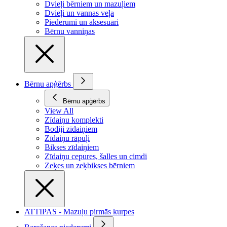
Dvieļi bērniem un mazuļiem
Dvieļi un vannas veļa
Piederumi un aksesuāri
Bērnu vanniņas
Bērnu apģērbs
Bērnu apģērbs
View All
Zīdaiņu komplekti
Bodiji zīdaiņiem
Zīdaiņu rāpuļi
Bikses zīdaiņiem
Zīdaiņu cepures, šalles un cimdi
Zeķes un zeķbikses bērniem
ATTIPAS - Mazuļu pirmās kurpes