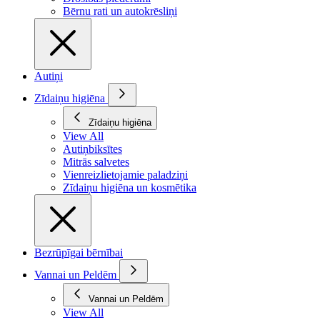
Bērnu rati un autokrēsliņi
Autiņi
Zīdaiņu higiēna
Zīdaiņu higiēna
View All
Autiņbiksītes
Mitrās salvetes
Vienreizlietojamie paladziņi
Zīdaiņu higiēna un kosmētika
Bezrūpīgai bērnībai
Vannai un Peldēm
Vannai un Peldēm
View All