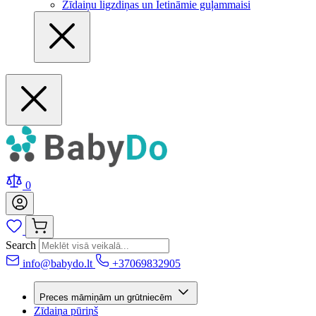
Zīdaiņu ligzdiņas un Ietināmie guļammaisi
0
Search
info@babydo.lt
+37069832905
Preces māmiņām un grūtniecēm
Zīdaiņa pūriņš