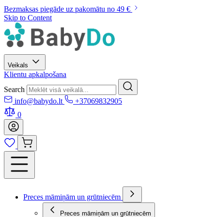
Bezmaksas piegāde uz pakomātu no 49 €
Skip to Content
Veikals
Klientu apkalpošana
Search
info@babydo.lt
+37069832905
0
Preces māmiņām un grūtniecēm
Preces māmiņām un grūtniecēm