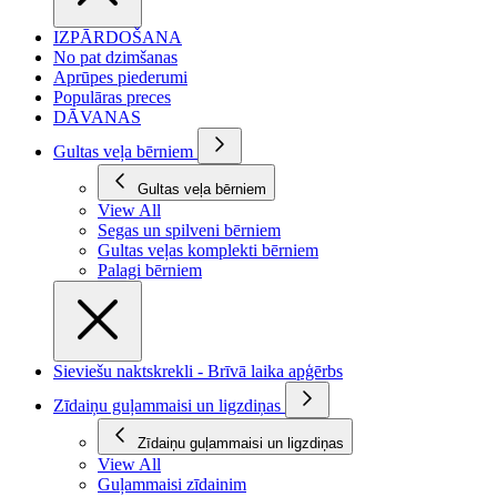
IZPĀRDOŠANA
No pat dzimšanas
Aprūpes piederumi
Populāras preces
DĀVANAS
Gultas veļa bērniem
Gultas veļa bērniem
View All
Segas un spilveni bērniem
Gultas veļas komplekti bērniem
Palagi bērniem
Sieviešu naktskrekli - Brīvā laika apģērbs
Zīdaiņu guļammaisi un ligzdiņas
Zīdaiņu guļammaisi un ligzdiņas
View All
Guļammaisi zīdainim