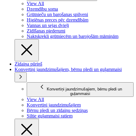
View All
Dzemdību soma
Grūtnieču un barošanas spilveni
Higiēnas preces pēc dzemdībām
Vannas un sejas dvieļi
Zīdīšanas piederumi
Naktskrekli grūtniecēm un barojošām māmiņām
Zīdaiņa pūriņš
Konvertiņi jaundzimušajiem, bērnu pledi un guļammaisi
Konvertiņi jaundzimušajiem, bērnu pledi un
guļammaisi
View All
Konvertiņi jaundzimušajiem
Bērnu pledi un zīdaiņu sedziņas
Siltie guļammaisi ratiem