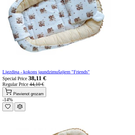
Ligzdiņa - kokons jaundzimušajiem "Friends"
38,11 €
Special Price
Regular Price
44,10 €
Pievienot grozam
-14%