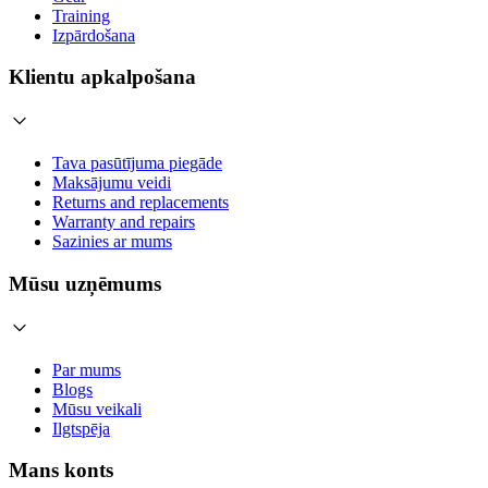
Training
Izpārdošana
Klientu apkalpošana
Tava pasūtījuma piegāde
Maksājumu veidi
Returns and replacements
Warranty and repairs
Sazinies ar mums
Mūsu uzņēmums
Par mums
Blogs
Mūsu veikali
Ilgtspēja
Mans konts