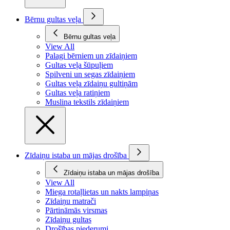
Bērnu gultas veļa
Bērnu gultas veļa
View All
Palagi bērniem un zīdaiņiem
Gultas veļa šūpuļiem
Spilveni un segas zīdaiņiem
Gultas veļa zīdaiņu gultiņām
Gultas veļa ratiņiem
Muslina tekstils zīdaiņiem
Zīdaiņu istaba un mājas drošība
Zīdaiņu istaba un mājas drošība
View All
Miega rotaļlietas un nakts lampiņas
Zīdaiņu matrači
Pārtināmās virsmas
Zīdaiņu gultas
Drošības piederumi