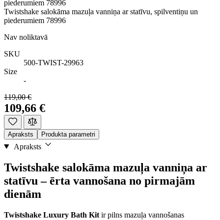
piederumiem 78996
Twistshake salokāma mazuļa vanniņa ar statīvu, spilventiņu un
piederumiem 78996
Nav noliktavā
SKU
500-TWIST-29963
Size
-
119,00 €
109,66 €
Apraksts
Produkta parametri
Apraksts
Twistshake salokāma mazuļa vanniņa ar
statīvu – ērta vannošana no pirmajām
dienām
Twistshake Luxury Bath Kit
ir pilns mazuļa vannošanas