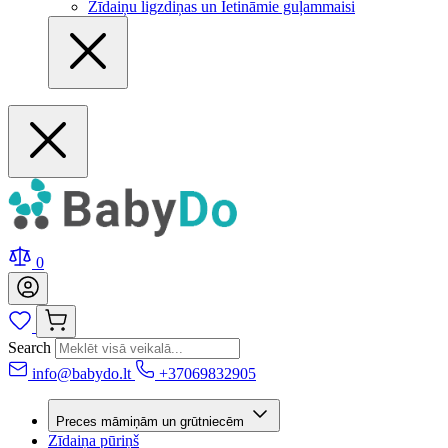
Zīdaiņu ligzdiņas un Ietināmie guļammaisi
0
Search
info@babydo.lt
+37069832905
Preces māmiņām un grūtniecēm
Zīdaiņa pūriņš