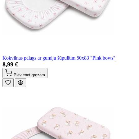
Kokvilnas palags ar gumiju šūpulītim 50x83 "Pink bows"
8,99 €
Pievienot grozam