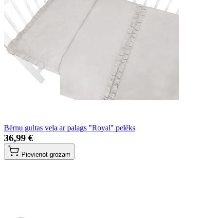
Bērnu gultas veļa ar palags "Royal" pelēks
36,99 €
Pievienot grozam