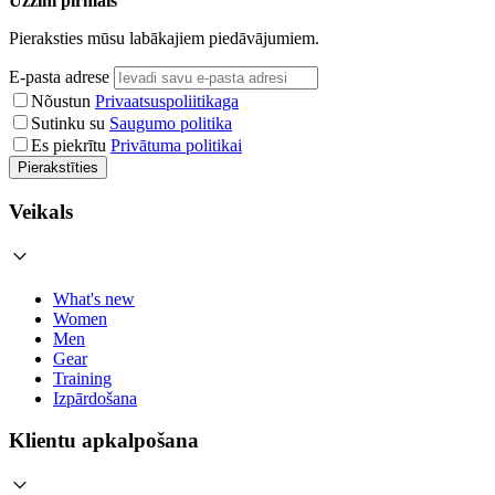
Uzzini pirmais
Pieraksties mūsu labākajiem piedāvājumiem.
E-pasta adrese
Nõustun
Privaatsuspoliitikaga
Sutinku su
Saugumo politika
Es piekrītu
Privātuma politikai
Pierakstīties
Veikals
What's new
Women
Men
Gear
Training
Izpārdošana
Klientu apkalpošana