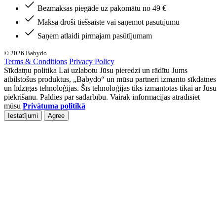
Bezmaksas piegāde uz pakomātu no 49 €
Maksā droši tiešsaistē vai saņemot pasūtījumu
Saņem atlaidi pirmajam pasūtījumam
© 2026 Babydo
Terms & Conditions
Privacy Policy
Sīkdatņu politika Lai uzlabotu Jūsu pieredzi un rādītu Jums
atbilstošus produktus, „Babydo“ un mūsu partneri izmanto sīkdatnes
un līdzīgas tehnoloģijas. Šīs tehnoloģijas tiks izmantotas tikai ar Jūsu
piekrišanu. Paldies par sadarbību. Vairāk informācijas atradīsiet
mūsu
Privātuma politikā
Iestatījumi
Agree