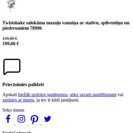
Twistshake salokāma mazuļa vanniņa ar statīvu, spilventiņu un
piederumiem 78996
119,00 €
109,66 €
Priecāsimies palīdzēt
Apskati
biežāk uzdotos jautājumus
,
seko savam pasūtījumam
vai
sazinies ar mums
, ja tev ir kādi jautājumi.
Seko mums