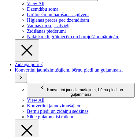
View All
Dzemdību soma
Grūtnieču un barošanas spilveni
Higiēnas preces pēc dzemdībām
Vannas un sejas dvieļi
Zīdīšanas piederumi
Naktskrekli grūtniecēm un barojošām māmiņām
Zīdaiņa pūriņš
Konvertiņi jaundzimušajiem, bērnu pledi un guļammaisi
Konvertiņi jaundzimušajiem, bērnu pledi un
guļammaisi
View All
Konvertiņi jaundzimušajiem
Bērnu pledi un zīdaiņu sedziņas
Siltie guļammaisi ratiem