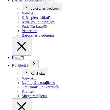
Barošanas piederumi
Barošanas piederumi
View All
Krūts piena sūknīši
Krūzītes un Pudelītes
Pudelīšu knupīši
Piederumi
Barošanas piederumi
Knupīši
Rotaļlietas
Rotaļlietas
View All
Izglītojošas rotaļlietas
Graužamie un Grabulīši
Karuseļi
Miega rotaļlietas