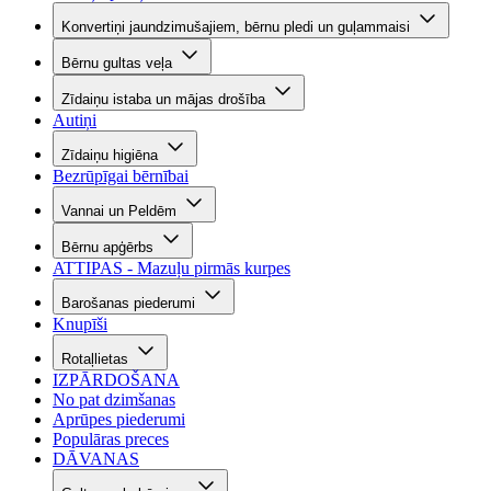
Konvertiņi jaundzimušajiem, bērnu pledi un guļammaisi
Bērnu gultas veļa
Zīdaiņu istaba un mājas drošība
Autiņi
Zīdaiņu higiēna
Bezrūpīgai bērnībai
Vannai un Peldēm
Bērnu apģērbs
ATTIPAS - Mazuļu pirmās kurpes
Barošanas piederumi
Knupīši
Rotaļlietas
IZPĀRDOŠANA
No pat dzimšanas
Aprūpes piederumi
Populāras preces
DĀVANAS