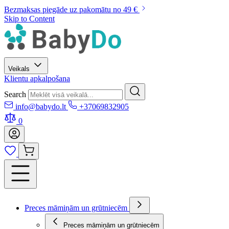
Bezmaksas piegāde uz pakomātu no 49 €
Skip to Content
Veikals
Klientu apkalpošana
Search
info@babydo.lt
+37069832905
0
Preces māmiņām un grūtniecēm
Preces māmiņām un grūtniecēm