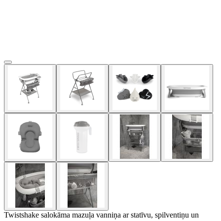
Twistshake salokāma mazuļa vanniņa ar statīvu, spilventiņu un