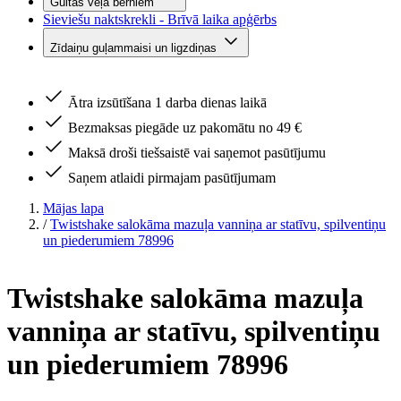
Gultas veļa bērniem
Sieviešu naktskrekli - Brīvā laika apģērbs
Zīdaiņu guļammaisi un ligzdiņas
Ātra izsūtīšana 1 darba dienas laikā
Bezmaksas piegāde uz pakomātu no 49 €
Maksā droši tiešsaistē vai saņemot pasūtījumu
Saņem atlaidi pirmajam pasūtījumam
Mājas lapa
/
Twistshake salokāma mazuļa vanniņa ar statīvu, spilventiņu
un piederumiem 78996
Twistshake salokāma mazuļa
vanniņa ar statīvu, spilventiņu
un piederumiem 78996