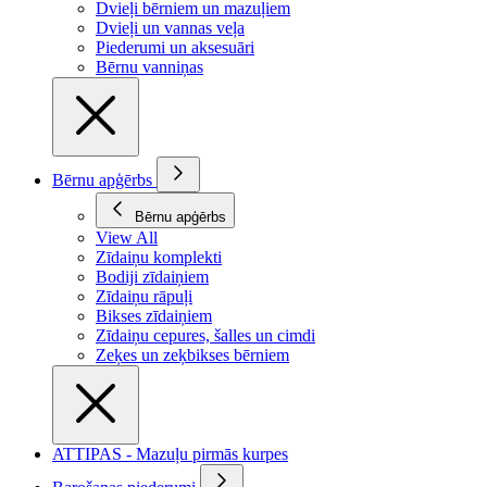
Dvieļi bērniem un mazuļiem
Dvieļi un vannas veļa
Piederumi un aksesuāri
Bērnu vanniņas
Bērnu apģērbs
Bērnu apģērbs
View All
Zīdaiņu komplekti
Bodiji zīdaiņiem
Zīdaiņu rāpuļi
Bikses zīdaiņiem
Zīdaiņu cepures, šalles un cimdi
Zeķes un zeķbikses bērniem
ATTIPAS - Mazuļu pirmās kurpes