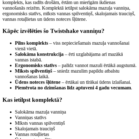
komplekts, kas radīts drošām, ērtām un mierīgām ikdienas
vannošanās reizēm. Komplektā ietilpst salokāma mazuļa vanniņa,
ergonomisks statīvs, mīksts vannas spilventiņš, skalojamais trauciņš,
vannas rotaļlietas un ūdens noteces šļūtene.
Kāpēc izvēlēties šo Twistshake vanniņu?
Pilns komplekts
– viss nepieciešamais mazuļa vannošanai
vienā vietā.
Salokāma konstrukcija
– ērti uzglabājama arī mazākā
vannas istabā.
Ergonomisks statīvs
– palīdz vannot mazuli ērtākā augstumā.
Mīksts spilventiņš
– sniedz mazulim papildu atbalstu
vannošanas laikā.
Ūdens noteces šļūtene
– ērtākai un tīrākai ūdens izlaišanai.
Piemērota no dzimšanas līdz aptuveni 4 gadu vecumam
.
Kas ietilpst komplektā?
Salokāma mazuļa vanniņa
Vanniņas statīvs
Mīksts vannas spilventiņš
Skalojamais trauciņš
Vannas rotaļlietas