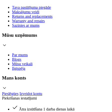
Tava pasūtījuma piegāde
Maksājumu veidi
Returns and replacements
Warranty and repairs
Sazinies ar mums
Mūsu uzņēmums
Par mums
Blogs
Mūsu veikali
Ilgtspēja
Mans konts
Pieslēgties
Izveidot kontu
Piekrišanas iestatījumi
Ātra izsūtīšana 1 darba dienas laikā