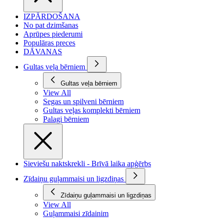
IZPĀRDOŠANA
No pat dzimšanas
Aprūpes piederumi
Populāras preces
DĀVANAS
Gultas veļa bērniem
Gultas veļa bērniem
View All
Segas un spilveni bērniem
Gultas veļas komplekti bērniem
Palagi bērniem
Sieviešu naktskrekli - Brīvā laika apģērbs
Zīdaiņu guļammaisi un ligzdiņas
Zīdaiņu guļammaisi un ligzdiņas
View All
Guļammaisi zīdainim