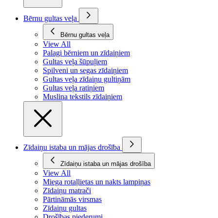
Bērnu gultas veļa
Bērnu gultas veļa
View All
Palagi bērniem un zīdaiņiem
Gultas veļa šūpuļiem
Spilveni un segas zīdaiņiem
Gultas veļa zīdaiņu gultiņām
Gultas veļa ratiņiem
Muslina tekstils zīdaiņiem
Zīdaiņu istaba un mājas drošība
Zīdaiņu istaba un mājas drošība
View All
Miega rotaļlietas un nakts lampiņas
Zīdaiņu matrači
Pārtināmās virsmas
Zīdaiņu gultas
Drošības piederumi