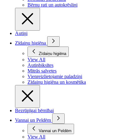
Bērnu rati un autokrēsliņi
Autiņi
Zīdaiņu higiēna
Zīdaiņu higiēna
View All
Autiņbiksītes
Mitrās salvetes
Vienreizlietojamie paladziņi
Zīdaiņu higiēna un kosmētika
Bezrūpīgai bērnībai
Vannai un Peldēm
Vannai un Peldēm
View All