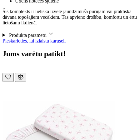
Ūdens noteces šļūtene
Šis komplekts ir lieliska izvēle jaundzimušā pūriņam vai praktiska
dāvana topošajiem vecākiem. Tas apvieno drošību, komfortu un ērtu
lietošanu ikdienā.
Produkta parametri
Pieskarieties, lai izlaistu karuseli
Jums varētu patikt!