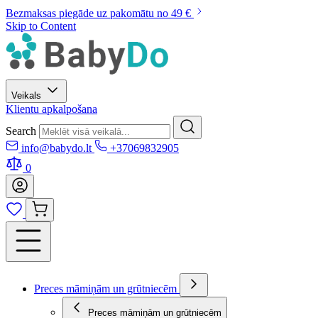
Bezmaksas piegāde uz pakomātu no 49 €
Skip to Content
Veikals
Klientu apkalpošana
Search
info@babydo.lt
+37069832905
0
Preces māmiņām un grūtniecēm
Preces māmiņām un grūtniecēm