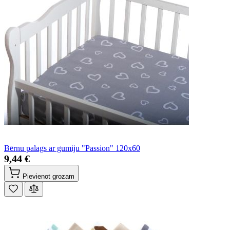
Bērnu palags ar gumiju "Passion" 120x60
9,44 €
Pievienot grozam