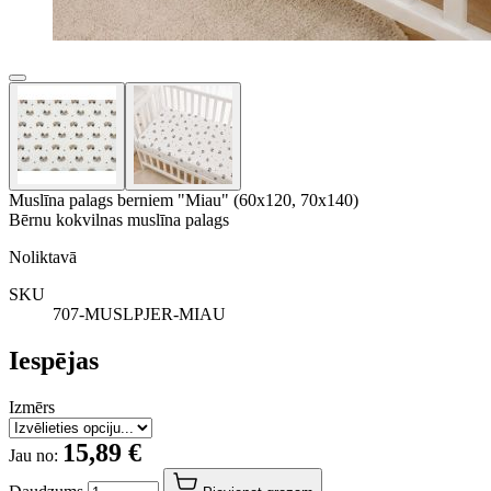
Muslīna palags berniem "Miau" (60x120, 70x140)
Bērnu kokvilnas muslīna palags
Noliktavā
SKU
707-MUSLPJER-MIAU
Iespējas
Izmērs
15,89 €
Jau no: