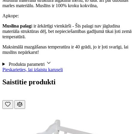
Muslīna materiāla struktūra atgādina merlu, to sauc arī par dubultās
marles materiālu. Muslīns ir 100% kroku kokvilna,
Apkope:
Muslīna palag
i ir ārkārtīgi vienkārši - Šīs palagi nav jāgludina
materiāla struktūras dēļ, bet nepieciešamības gadījumā tikai ļoti zemā
temperatūrā.
Maksimālā mazgāšanas temperatūra ir 40 grādi, jo ir ļoti svarīgi, lai
muslīns nepārkarst!
Produkta parametri
Pieskarieties, lai izlaistu karuseli
Saistītie produkti