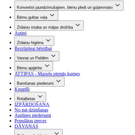
Konvertiņi jaundzimušajiem, bērnu pledi un guļammaisi
Bērnu gultas veļa
Zīdaiņu istaba un mājas drošība
Autiņi
Zīdaiņu higiēna
Bezrūpīgai bērnībai
Vannai un Peldēm
Bērnu apģērbs
ATTIPAS - Mazuļu pirmās kurpes
Barošanas piederumi
Knupīši
Rotaļlietas
IZPĀRDOŠANA
No pat dzimšanas
Aprūpes piederumi
Populāras preces
DĀVANAS