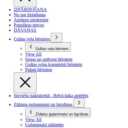
IZPĀRDOŠANA
No pat dzimšanas
Aprūpes piederumi
Populāras preces
DĀVANAS
Gultas veļa bērniem
Gultas veļa bērniem
View All
Segas un spilveni bērniem
Gultas veļas komplekti bērniem
Palagi bērniem
Sieviešu naktskrekli - Brīvā laika apģērbs
Zīdaiņu guļammaisi un ligzdiņas
Zīdaiņu guļammaisi un ligzdiņas
View All
Guļammaisi zīdainim