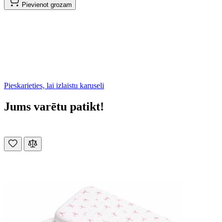
Pievienot grozam
Pieskarieties, lai izlaistu karuseli
Jums varētu patikt!