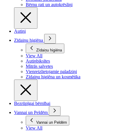
Bērnu rati un autokrēsliņi
Autiņi
Zīdaiņu higiēna
Zīdaiņu higiēna
View All
Autiņbiksītes
Mitrās salvetes
Vienreizlietojamie paladziņi
Zīdaiņu higiēna un kosmētika
Bezrūpīgai bērnībai
Vannai un Peldēm
Vannai un Peldēm
View All