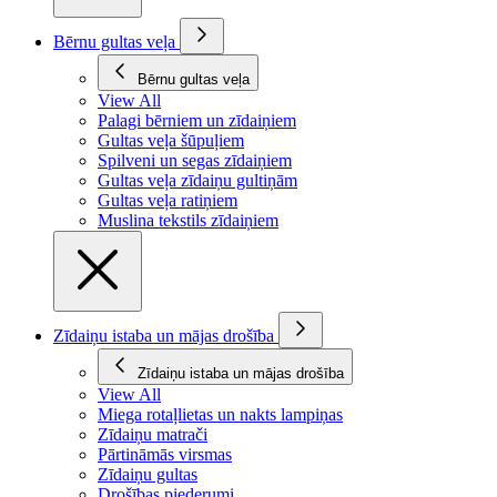
Bērnu gultas veļa
Bērnu gultas veļa
View All
Palagi bērniem un zīdaiņiem
Gultas veļa šūpuļiem
Spilveni un segas zīdaiņiem
Gultas veļa zīdaiņu gultiņām
Gultas veļa ratiņiem
Muslina tekstils zīdaiņiem
Zīdaiņu istaba un mājas drošība
Zīdaiņu istaba un mājas drošība
View All
Miega rotaļlietas un nakts lampiņas
Zīdaiņu matrači
Pārtināmās virsmas
Zīdaiņu gultas
Drošības piederumi