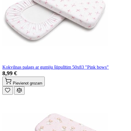
Kokvilnas palags ar gumiju šūpulītim 50x83 "Pink bows"
8,99 €
Pievienot grozam