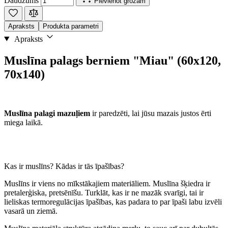
Daudzums
Pievienot grozam
Apraksts
Produkta parametri
Apraksts
Muslīna palags berniem "Miau" (60x120,
70x140)
Muslīna palagi mazuļiem
ir paredzēti, lai jūsu mazais justos ērti
miega laikā.
Kas ir muslīns? Kādas ir tās īpašības?
Muslīns ir viens no mīkstākajiem materiāliem. Muslīna šķiedra ir
pretalerģiska, pretsēnīšu. Turklāt, kas ir ne mazāk svarīgi, tai ir
lieliskas termoregulācijas īpašības, kas padara to par īpaši labu izvēli
vasarā un ziemā.