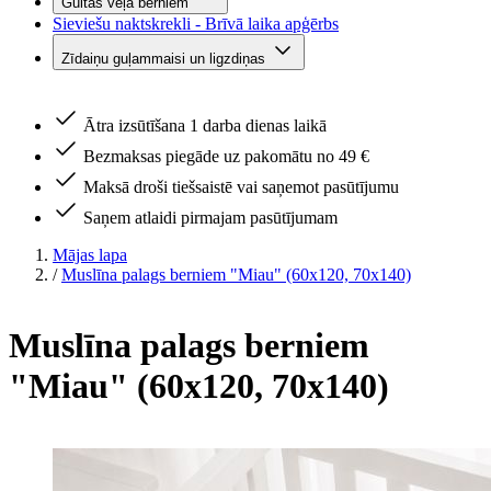
Gultas veļa bērniem
Sieviešu naktskrekli - Brīvā laika apģērbs
Zīdaiņu guļammaisi un ligzdiņas
Ātra izsūtīšana 1 darba dienas laikā
Bezmaksas piegāde uz pakomātu no 49 €
Maksā droši tiešsaistē vai saņemot pasūtījumu
Saņem atlaidi pirmajam pasūtījumam
Mājas lapa
/
Muslīna palags berniem "Miau" (60x120, 70x140)
Muslīna palags berniem
"Miau" (60x120, 70x140)