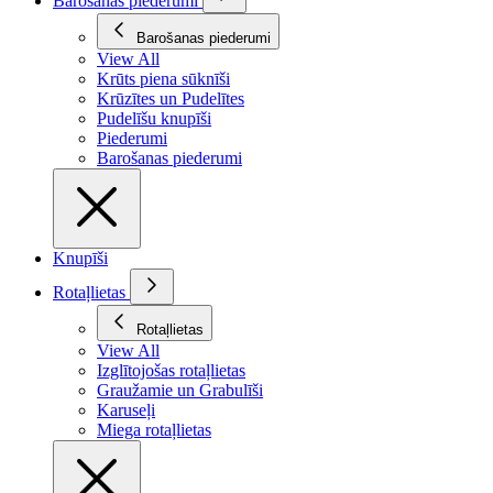
Barošanas piederumi
Barošanas piederumi
View All
Krūts piena sūknīši
Krūzītes un Pudelītes
Pudelīšu knupīši
Piederumi
Barošanas piederumi
Knupīši
Rotaļlietas
Rotaļlietas
View All
Izglītojošas rotaļlietas
Graužamie un Grabulīši
Karuseļi
Miega rotaļlietas