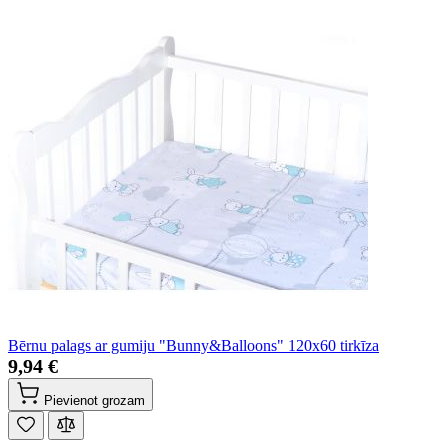
Bērnu palags ar gumiju "Bunny&Balloons" 120x60 tirkīza
9,94 €
Pievienot grozam