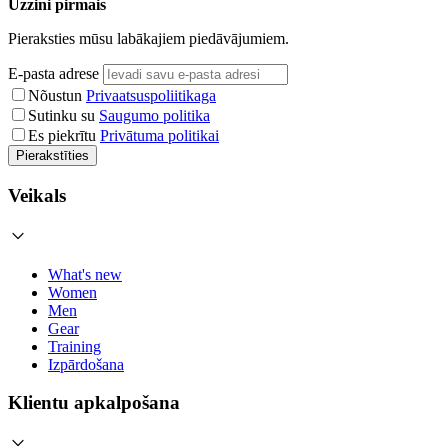
Uzzini pirmais
Pieraksties mūsu labākajiem piedāvājumiem.
E-pasta adrese
Nõustun
Privaatsuspoliitikaga
Sutinku su
Saugumo politika
Es piekrītu
Privātuma politikai
Pierakstīties
Veikals
What's new
Women
Men
Gear
Training
Izpārdošana
Klientu apkalpošana