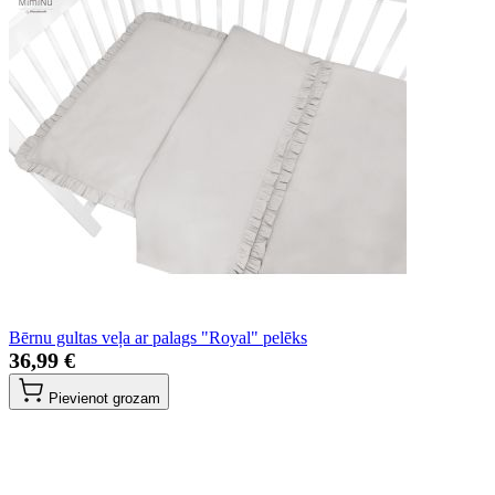
Bērnu gultas veļa ar palags "Royal" pelēks
36,99 €
Pievienot grozam