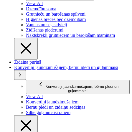
View All
Dzemdību soma
Grūtnieču un barošanas spilveni
Higiēnas preces pēc dzemdībām
Vannas un sejas dvieļi
Zīdīšanas piederumi
Naktskrekli grūtniecēm un barojošām māmiņām
Zīdaiņa pūriņš
Konvertiņi jaundzimušajiem, bērnu pledi un guļammaisi
Konvertiņi jaundzimušajiem, bērnu pledi un
guļammaisi
View All
Konvertiņi jaundzimušajiem
Bērnu pledi un zīdaiņu sedziņas
Siltie guļammaisi ratiem