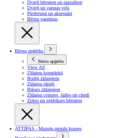
Dvieļi bērniem un mazuļiem
Dvieļi un vannas veļa
Piederumi un aksesuāri
Bērnu vanniņas
Bērnu apģērbs
Bērnu apģērbs
View All
Zīdaiņu komplekti
Bodiji zīdaiņiem
Zīdaiņu rāpuļi
Bikses zīdaiņiem
Zīdaiņu cepures, šalles un cimdi
Zeķes un zeķbikses bērniem
ATTIPAS - Mazuļu pirmās kurpes