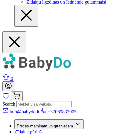
Zīdaiņu ligzdiņas un Ietināmie guļammaisi
0
Search
info@babydo.lt
+37069832905
Preces māmiņām un grūtniecēm
Zīdaiņa pūriņš