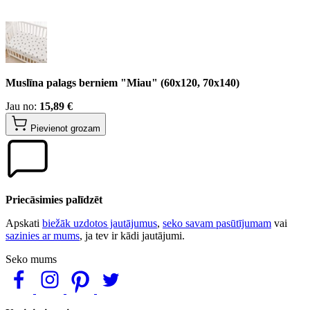
Muslīna palags berniem "Miau" (60x120, 70x140)
Jau no:
15,89 €
Pievienot grozam
Priecāsimies palīdzēt
Apskati
biežāk uzdotos jautājumus
,
seko savam pasūtījumam
vai
sazinies ar mums
, ja tev ir kādi jautājumi.
Seko mums