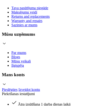
Tava pasūtījuma piegāde
Maksājumu veidi
Returns and replacements
Warranty and repairs
Sazinies ar mums
Mūsu uzņēmums
Par mums
Blogs
Mūsu veikali
Ilgtspēja
Mans konts
Pieslēgties
Izveidot kontu
Piekrišanas iestatījumi
Ātra izsūtīšana 1 darba dienas laikā