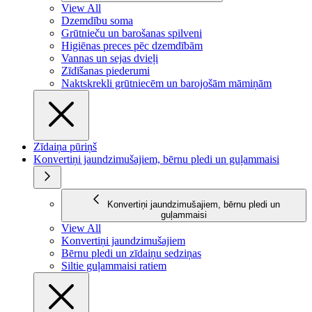
View All
Dzemdību soma
Grūtnieču un barošanas spilveni
Higiēnas preces pēc dzemdībām
Vannas un sejas dvieļi
Zīdīšanas piederumi
Naktskrekli grūtniecēm un barojošām māmiņām
Zīdaiņa pūriņš
Konvertiņi jaundzimušajiem, bērnu pledi un guļammaisi
Konvertiņi jaundzimušajiem, bērnu pledi un
guļammaisi
View All
Konvertiņi jaundzimušajiem
Bērnu pledi un zīdaiņu sedziņas
Siltie guļammaisi ratiem