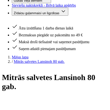
Gultas veļa bērniem
Sieviešu naktskrekli - Brīvā laika apģērbs
Zīdaiņu guļammaisi un ligzdiņas
Ātra izsūtīšana 1 darba dienas laikā
Bezmaksas piegāde uz pakomātu no 49 €
Maksā droši tiešsaistē vai saņemot pasūtījumu
Saņem atlaidi pirmajam pasūtījumam
Mājas lapa
/
Mitrās salvetes Lansinoh 80 gab.
Mitrās salvetes Lansinoh 80
gab.