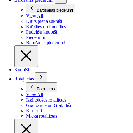
Barošanas piederumi
Barošanas piederumi
View All
Krūts piena sūknīši
Krūzītes un Pudelītes
Pudelīšu knupīši
Piederumi
Barošanas piederumi
Knupīši
Rotaļlietas
Rotaļlietas
View All
Izglītojošas rotaļlietas
Graužamie un Grabulīši
Karuseļi
Miega rotaļlietas