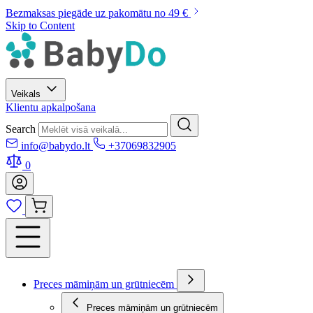
Bezmaksas piegāde uz pakomātu no 49 €
Skip to Content
Veikals
Klientu apkalpošana
Search
info@babydo.lt
+37069832905
0
Preces māmiņām un grūtniecēm
Preces māmiņām un grūtniecēm