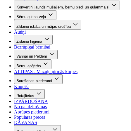
Konvertiņi jaundzimušajiem, bērnu pledi un guļammaisi
Bērnu gultas veļa
Zīdaiņu istaba un mājas drošība
Autiņi
Zīdaiņu higiēna
Bezrūpīgai bērnībai
Vannai un Peldēm
Bērnu apģērbs
ATTIPAS - Mazuļu pirmās kurpes
Barošanas piederumi
Knupīši
Rotaļlietas
IZPĀRDOŠANA
No pat dzimšanas
Aprūpes piederumi
Populāras preces
DĀVANAS