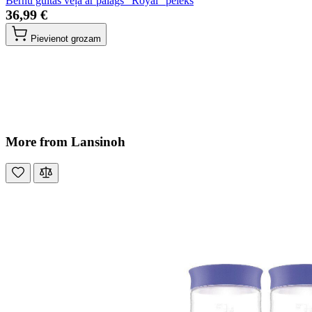
Bērnu gultas veļa ar palags "Royal" pelēks
36,99 €
Pievienot grozam
More from Lansinoh