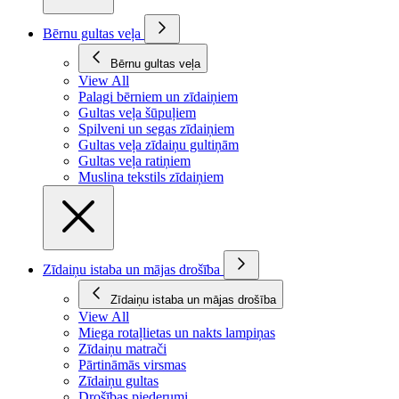
Bērnu gultas veļa
Bērnu gultas veļa
View All
Palagi bērniem un zīdaiņiem
Gultas veļa šūpuļiem
Spilveni un segas zīdaiņiem
Gultas veļa zīdaiņu gultiņām
Gultas veļa ratiņiem
Muslina tekstils zīdaiņiem
Zīdaiņu istaba un mājas drošība
Zīdaiņu istaba un mājas drošība
View All
Miega rotaļlietas un nakts lampiņas
Zīdaiņu matrači
Pārtināmās virsmas
Zīdaiņu gultas
Drošības piederumi