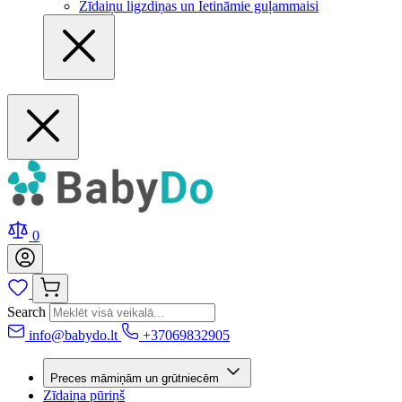
Zīdaiņu ligzdiņas un Ietināmie guļammaisi
0
Search
info@babydo.lt
+37069832905
Preces māmiņām un grūtniecēm
Zīdaiņa pūriņš