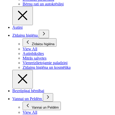
Bērnu rati un autokrēsliņi
Autiņi
Zīdaiņu higiēna
Zīdaiņu higiēna
View All
Autiņbiksītes
Mitrās salvetes
Vienreizlietojamie paladziņi
Zīdaiņu higiēna un kosmētika
Bezrūpīgai bērnībai
Vannai un Peldēm
Vannai un Peldēm
View All