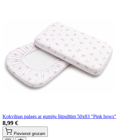
Kokvilnas palags ar gumiju šūpulītim 50x83 "Pink bows"
8,99 €
Pievienot grozam