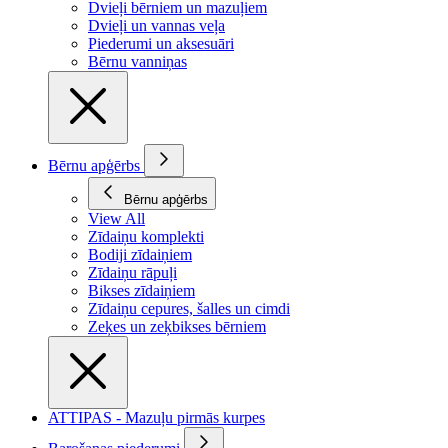
Dvieļi bērniem un mazuļiem
Dvieļi un vannas veļa
Piederumi un aksesuāri
Bērnu vanniņas
Bērnu apģērbs
Bērnu apģērbs
View All
Zīdaiņu komplekti
Bodiji zīdaiņiem
Zīdaiņu rāpuļi
Bikses zīdaiņiem
Zīdaiņu cepures, šalles un cimdi
Zeķes un zeķbikses bērniem
ATTIPAS - Mazuļu pirmās kurpes