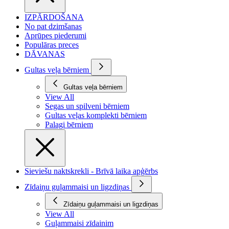
IZPĀRDOŠANA
No pat dzimšanas
Aprūpes piederumi
Populāras preces
DĀVANAS
Gultas veļa bērniem
Gultas veļa bērniem
View All
Segas un spilveni bērniem
Gultas veļas komplekti bērniem
Palagi bērniem
Sieviešu naktskrekli - Brīvā laika apģērbs
Zīdaiņu guļammaisi un ligzdiņas
Zīdaiņu guļammaisi un ligzdiņas
View All
Guļammaisi zīdainim