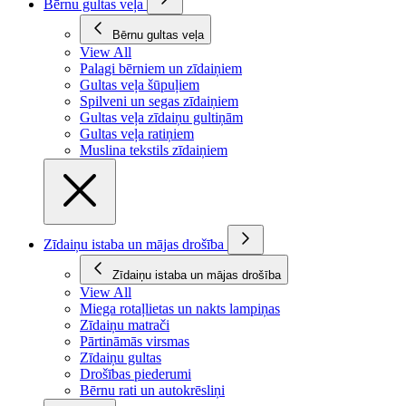
Bērnu gultas veļa
Bērnu gultas veļa
View All
Palagi bērniem un zīdaiņiem
Gultas veļa šūpuļiem
Spilveni un segas zīdaiņiem
Gultas veļa zīdaiņu gultiņām
Gultas veļa ratiņiem
Muslina tekstils zīdaiņiem
Zīdaiņu istaba un mājas drošība
Zīdaiņu istaba un mājas drošība
View All
Miega rotaļlietas un nakts lampiņas
Zīdaiņu matrači
Pārtināmās virsmas
Zīdaiņu gultas
Drošības piederumi
Bērnu rati un autokrēsliņi