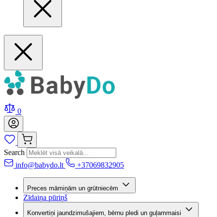
0
Search
info@babydo.lt
+37069832905
Preces māmiņām un grūtniecēm
Zīdaiņa pūriņš
Konvertiņi jaundzimušajiem, bērnu pledi un guļammaisi