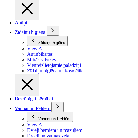
Autiņi
Zīdaiņu higiēna
Zīdaiņu higiēna
View All
Autiņbiksītes
Mitrās salvetes
Vienreizlietojamie paladziņi
Zīdaiņu higiēna un kosmētika
Bezrūpīgai bērnībai
Vannai un Peldēm
Vannai un Peldēm
View All
Dvieļi bērniem un mazuļiem
Dvieļi un vannas veļa