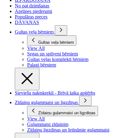
IZPĀRDOŠANA
No pat dzimšanas
Aprūpes piederumi
Populāras preces
DĀVANAS
Gultas veļa bērniem
Gultas veļa bērniem
View All
Segas un spilveni bērniem
Gultas veļas komplekti bērniem
Palagi bērniem
Sieviešu naktskrekli - Brīvā laika apģērbs
Zīdaiņu guļammaisi un ligzdiņas
Zīdaiņu guļammaisi un ligzdiņas
View All
Guļammaisi zīdainim
Zīdaiņu ligzdiņas un Ietināmie guļammaisi