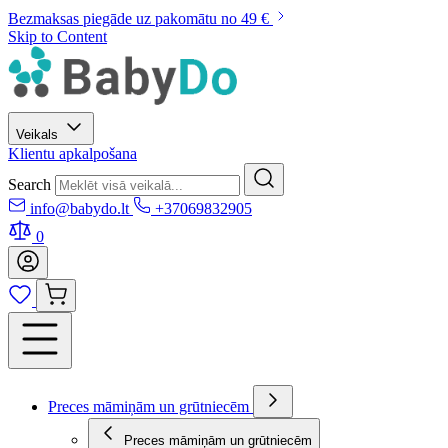
Bezmaksas piegāde uz pakomātu no 49 €
Skip to Content
Veikals
Klientu apkalpošana
Search
info@babydo.lt
+37069832905
0
Preces māmiņām un grūtniecēm
Preces māmiņām un grūtniecēm