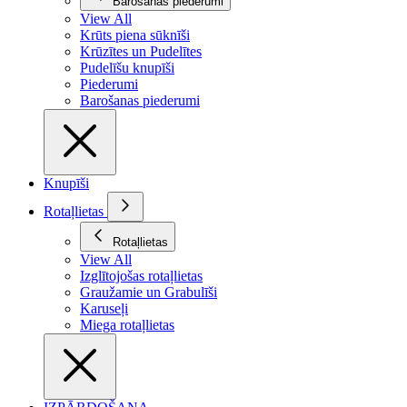
Barošanas piederumi
View All
Krūts piena sūknīši
Krūzītes un Pudelītes
Pudelīšu knupīši
Piederumi
Barošanas piederumi
Knupīši
Rotaļlietas
Rotaļlietas
View All
Izglītojošas rotaļlietas
Graužamie un Grabulīši
Karuseļi
Miega rotaļlietas