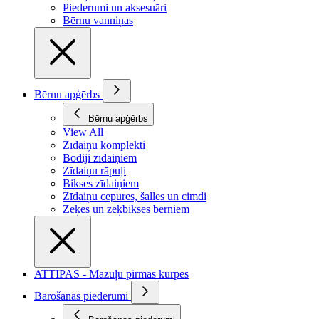
Piederumi un aksesuāri
Bērnu vanniņas
Bērnu apģērbs
Bērnu apģērbs
View All
Zīdaiņu komplekti
Bodiji zīdaiņiem
Zīdaiņu rāpuļi
Bikses zīdaiņiem
Zīdaiņu cepures, šalles un cimdi
Zeķes un zeķbikses bērniem
ATTIPAS - Mazuļu pirmās kurpes
Barošanas piederumi