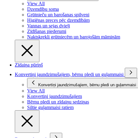
View All
Dzemdību soma
Grūtnieču un barošanas spilveni
Higiēnas preces pēc dzemdībām
Vannas un sejas dvieļi
Zīdīšanas piederumi
Naktskrekli grūtniecēm un barojošām māmiņām
Zīdaiņa pūriņš
Konvertiņi jaundzimušajiem, bērnu pledi un guļammaisi
Konvertiņi jaundzimušajiem, bērnu pledi un guļammaisi
View All
Konvertiņi jaundzimušajiem
Bērnu pledi un zīdaiņu sedziņas
Siltie guļammaisi ratiem