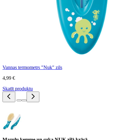
Vannas termometrs "Nuk" zils
4,99 €
Skatīt produktu
Mazuļu ķemme un suka NUK zilā krāsā