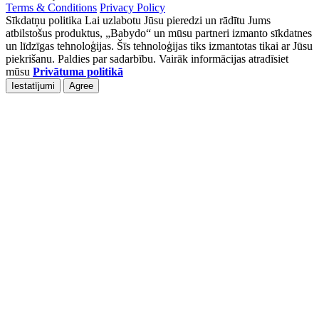
Terms & Conditions
Privacy Policy
Sīkdatņu politika Lai uzlabotu Jūsu pieredzi un rādītu Jums
atbilstošus produktus, „Babydo“ un mūsu partneri izmanto sīkdatnes
un līdzīgas tehnoloģijas. Šīs tehnoloģijas tiks izmantotas tikai ar Jūsu
piekrišanu. Paldies par sadarbību. Vairāk informācijas atradīsiet
mūsu
Privātuma politikā
Iestatījumi
Agree