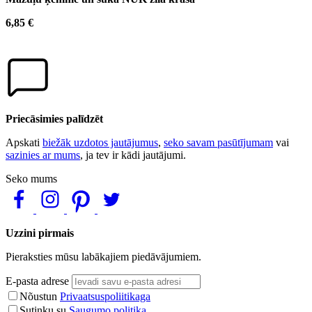
6,85 €
Priecāsimies palīdzēt
Apskati
biežāk uzdotos jautājumus
,
seko savam pasūtījumam
vai
sazinies ar mums
, ja tev ir kādi jautājumi.
Seko mums
Uzzini pirmais
Pieraksties mūsu labākajiem piedāvājumiem.
E-pasta adrese
Nõustun
Privaatsuspoliitikaga
Sutinku su
Saugumo politika