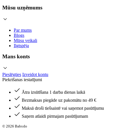
Mūsu uzņēmums
Par mums
Blogs
Mūsu veikali
Ilgtspēja
Mans konts
Pieslēgties
Izveidot kontu
Piekrišanas iestatījumi
Ātra izsūtīšana 1 darba dienas laikā
Bezmaksas piegāde uz pakomātu no 49 €
Maksā droši tiešsaistē vai saņemot pasūtījumu
Saņem atlaidi pirmajam pasūtījumam
© 2026 Babydo