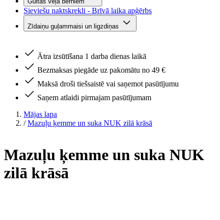
Gultas veļa bērniem
Sieviešu naktskrekli - Brīvā laika apģērbs
Zīdaiņu guļammaisi un ligzdiņas
Ātra izsūtīšana 1 darba dienas laikā
Bezmaksas piegāde uz pakomātu no 49 €
Maksā droši tiešsaistē vai saņemot pasūtījumu
Saņem atlaidi pirmajam pasūtījumam
Mājas lapa
/
Mazuļu ķemme un suka NUK zilā krāsā
Mazuļu ķemme un suka NUK
zilā krāsā