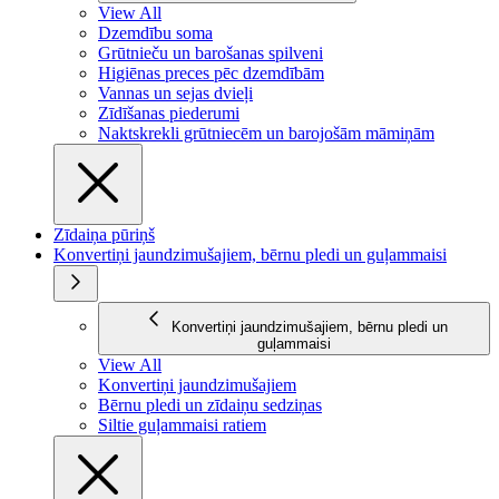
View All
Dzemdību soma
Grūtnieču un barošanas spilveni
Higiēnas preces pēc dzemdībām
Vannas un sejas dvieļi
Zīdīšanas piederumi
Naktskrekli grūtniecēm un barojošām māmiņām
Zīdaiņa pūriņš
Konvertiņi jaundzimušajiem, bērnu pledi un guļammaisi
Konvertiņi jaundzimušajiem, bērnu pledi un
guļammaisi
View All
Konvertiņi jaundzimušajiem
Bērnu pledi un zīdaiņu sedziņas
Siltie guļammaisi ratiem