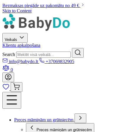
Bezmaksas piegāde uz pakomātu no 49 €
Skip to Content
Veikals
Klientu apkalpošana
Search
info@babydo.lt
+37069832905
0
Preces māmiņām un grūtniecēm
Preces māmiņām un grūtniecēm