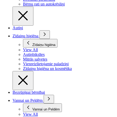
Bērnu rati un autokrēsliņi
Autiņi
Zīdaiņu higiēna
Zīdaiņu higiēna
View All
Autiņbiksītes
Mitrās salvetes
Vienreizlietojamie paladziņi
Zīdaiņu higiēna un kosmētika
Bezrūpīgai bērnībai
Vannai un Peldēm
Vannai un Peldēm
View All