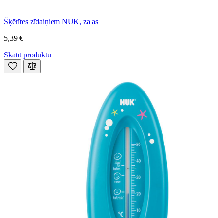
Šķērītes zīdaiņiem NUK, zaļas
5,39 €
Skatīt produktu