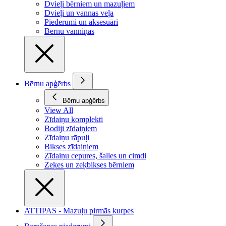
Dvieļi bērniem un mazuļiem
Dvieļi un vannas veļa
Piederumi un aksesuāri
Bērnu vanniņas
Bērnu apģērbs
Bērnu apģērbs
View All
Zīdaiņu komplekti
Bodiji zīdaiņiem
Zīdaiņu rāpuļi
Bikses zīdaiņiem
Zīdaiņu cepures, šalles un cimdi
Zeķes un zeķbikses bērniem
ATTIPAS - Mazuļu pirmās kurpes