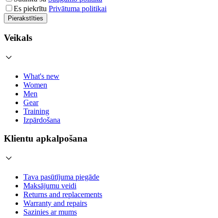
Es piekrītu
Privātuma politikai
Pierakstīties
Veikals
What's new
Women
Men
Gear
Training
Izpārdošana
Klientu apkalpošana
Tava pasūtījuma piegāde
Maksājumu veidi
Returns and replacements
Warranty and repairs
Sazinies ar mums