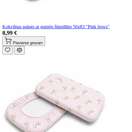
Kokvilnas palags ar gumiju šūpulītim 50x83 "Pink bows"
8,99 €
Pievienot grozam