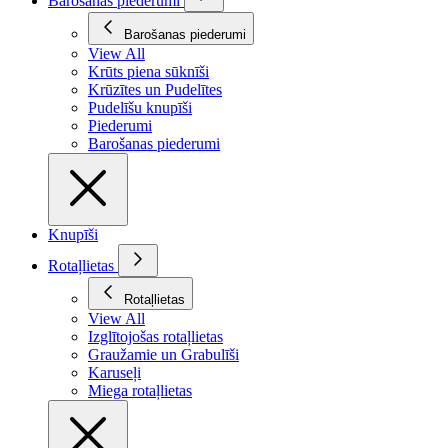
Barošanas piederumi
Barošanas piederumi
View All
Krūts piena sūknīši
Krūzītes un Pudelītes
Pudelīšu knupīši
Piederumi
Barošanas piederumi
Knupīši
Rotaļlietas
Rotaļlietas
View All
Izglītojošas rotaļlietas
Graužamie un Grabulīši
Karuseļi
Miega rotaļlietas