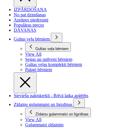
IZPĀRDOŠANA
No pat dzimšanas
Aprūpes piederumi
Populāras preces
DĀVANAS
Gultas veļa bērniem
Gultas veļa bērniem
View All
Segas un spilveni bērniem
Gultas veļas komplekti bērniem
Palagi bērniem
Sieviešu naktskrekli - Brīvā laika apģērbs
Zīdaiņu guļammaisi un ligzdiņas
Zīdaiņu guļammaisi un ligzdiņas
View All
Guļammaisi zīdainim