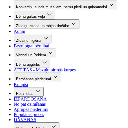
Konvertiņi jaundzimušajiem, bērnu pledi un guļammaisi
Bērnu gultas veļa
Zīdaiņu istaba un mājas drošība
Autiņi
Zīdaiņu higiēna
Bezrūpīgai bērnībai
Vannai un Peldēm
Bērnu apģērbs
ATTIPAS - Mazuļu pirmās kurpes
Barošanas piederumi
Knupīši
Rotaļlietas
IZPĀRDOŠANA
No pat dzimšanas
Aprūpes piederumi
Populāras preces
DĀVANAS