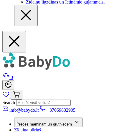
Zīdaiņu ligzdiņas un Ietināmie guļammaisi
0
Search
info@babydo.lt
+37069832905
Preces māmiņām un grūtniecēm
Zīdaiņa pūriņš