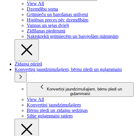
View All
Dzemdību soma
Grūtnieču un barošanas spilveni
Higiēnas preces pēc dzemdībām
Vannas un sejas dvieļi
Zīdīšanas piederumi
Naktskrekli grūtniecēm un barojošām māmiņām
Zīdaiņa pūriņš
Konvertiņi jaundzimušajiem, bērnu pledi un guļammaisi
Konvertiņi jaundzimušajiem, bērnu pledi un
guļammaisi
View All
Konvertiņi jaundzimušajiem
Bērnu pledi un zīdaiņu sedziņas
Siltie guļammaisi ratiem