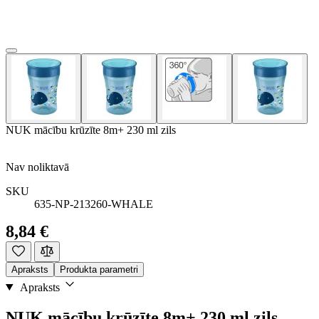
NUK mācību krūzīte 8m+ 230 ml zils
Nav noliktavā
SKU
635-NP-213260-WHALE
8,84 €
Apraksts
Produkta parametri
Apraksts
NUK mācību krūzīte 8m+ 230 ml zils