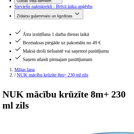
Gultas veļa bērniem
Sieviešu naktskrekli - Brīvā laika apģērbs
Zīdaiņu guļammaisi un ligzdiņas
Ātra izsūtīšana 1 darba dienas laikā
Bezmaksas piegāde uz pakomātu no 49 €
Maksā droši tiešsaistē vai saņemot pasūtījumu
Saņem atlaidi pirmajam pasūtījumam
Mājas lapa
/
NUK mācību krūzīte 8m+ 230 ml zils
NUK mācību krūzīte 8m+ 230
ml zils