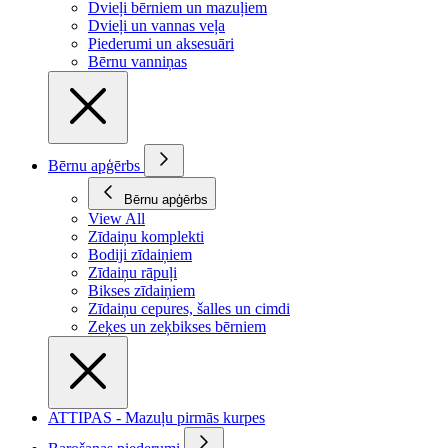
Dvieļi bērniem un mazuļiem
Dvieļi un vannas veļa
Piederumi un aksesuāri
Bērnu vanniņas
Bērnu apģērbs
Bērnu apģērbs
View All
Zīdaiņu komplekti
Bodiji zīdaiņiem
Zīdaiņu rāpuļi
Bikses zīdaiņiem
Zīdaiņu cepures, šalles un cimdi
Zeķes un zeķbikses bērniem
ATTIPAS - Mazuļu pirmās kurpes