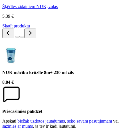
Šķērītes zīdaiņiem NUK, zaļas
5,39 €
Skatīt produktu
NUK mācību krūzīte 8m+ 230 ml zils
8,84 €
Priecāsimies palīdzēt
Apskati
biežāk uzdotos jautājumus
,
seko savam pasūtījumam
vai
sazinies ar mums
, ja tev ir kādi jautājumi.