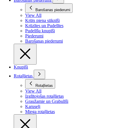
Barošanas piederumi
Barošanas piederumi
View All
Krūts piena sūknīši
Krūzītes un Pudelītes
Pudelīšu knupīši
Piederumi
Barošanas piederumi
Knupīši
Rotaļlietas
Rotaļlietas
View All
Izglītojošas rotaļlietas
Graužamie un Grabulīši
Karuseļi
Miega rotaļlietas