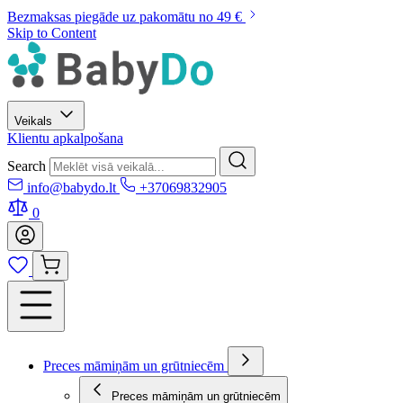
Bezmaksas piegāde uz pakomātu no 49 €
Skip to Content
Veikals
Klientu apkalpošana
Search
info@babydo.lt
+37069832905
0
Preces māmiņām un grūtniecēm
Preces māmiņām un grūtniecēm