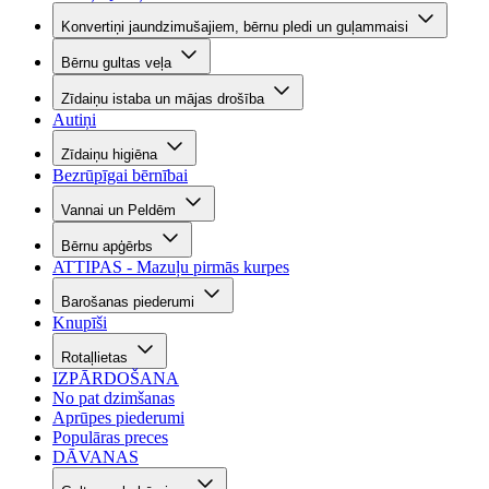
Konvertiņi jaundzimušajiem, bērnu pledi un guļammaisi
Bērnu gultas veļa
Zīdaiņu istaba un mājas drošība
Autiņi
Zīdaiņu higiēna
Bezrūpīgai bērnībai
Vannai un Peldēm
Bērnu apģērbs
ATTIPAS - Mazuļu pirmās kurpes
Barošanas piederumi
Knupīši
Rotaļlietas
IZPĀRDOŠANA
No pat dzimšanas
Aprūpes piederumi
Populāras preces
DĀVANAS