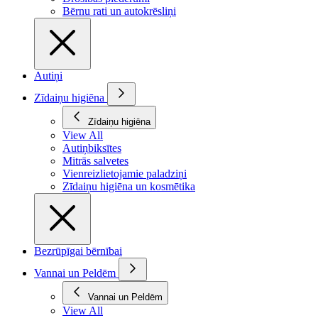
Bērnu rati un autokrēsliņi
Autiņi
Zīdaiņu higiēna
Zīdaiņu higiēna
View All
Autiņbiksītes
Mitrās salvetes
Vienreizlietojamie paladziņi
Zīdaiņu higiēna un kosmētika
Bezrūpīgai bērnībai
Vannai un Peldēm
Vannai un Peldēm
View All