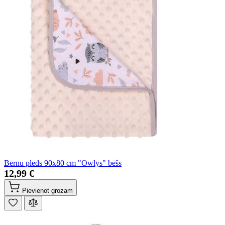
Bērnu pleds 90x80 cm "Owlys" bēšs
12,99 €
Pievienot grozam