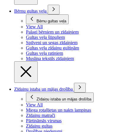
Bērnu gultas veļa
Bērnu gultas veļa
View All
Palagi bērniem un zīdaiņiem
Gultas veļa šūpuļiem
Spilveni un segas zīdaiņiem
Gultas veļa zīdaiņu gultiņām
Gultas veļa ratiņiem
Muslina tekstils zīdaiņiem
Zīdaiņu istaba un mājas drošība
Zīdaiņu istaba un mājas drošība
View All
Miega rotaļlietas un nakts lampiņas
Zīdaiņu matrači
Pārtināmās virsmas
Zīdaiņu gultas
Drošības piederumi