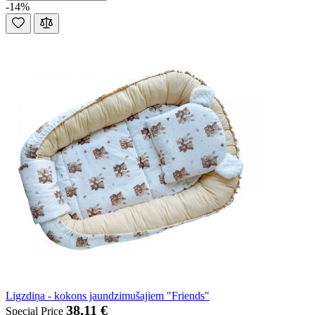
-14%
Ligzdiņa - kokons jaundzimušajiem "Friends"
38,11 €
Special Price