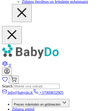
Zīdaiņu ligzdiņas un Ietināmie guļammaisi
0
Search
info@babydo.lt
+37069832905
Preces māmiņām un grūtniecēm
Zīdaiņa pūriņš