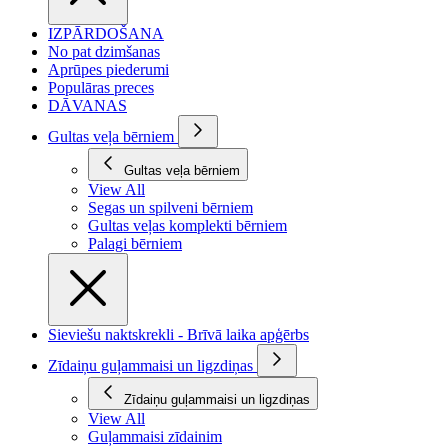
IZPĀRDOŠANA
No pat dzimšanas
Aprūpes piederumi
Populāras preces
DĀVANAS
Gultas veļa bērniem
Gultas veļa bērniem
View All
Segas un spilveni bērniem
Gultas veļas komplekti bērniem
Palagi bērniem
Sieviešu naktskrekli - Brīvā laika apģērbs
Zīdaiņu guļammaisi un ligzdiņas
Zīdaiņu guļammaisi un ligzdiņas
View All
Guļammaisi zīdainim