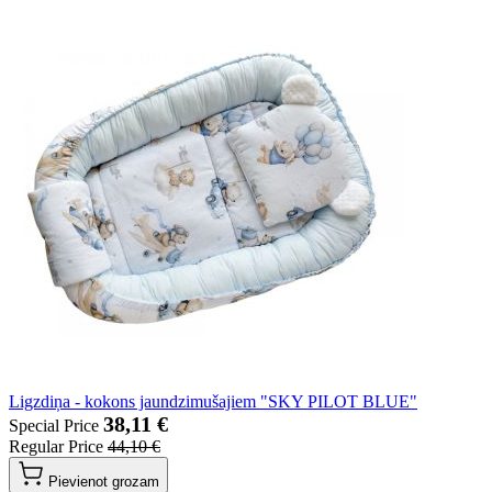
Ligzdiņa - kokons jaundzimušajiem "SKY PILOT BLUE"
38,11 €
Special Price
Regular Price
44,10 €
Pievienot grozam