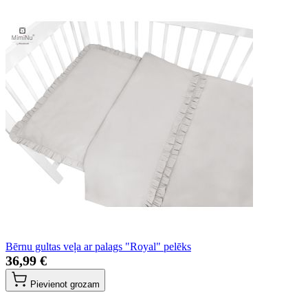
Bērnu gultas veļa ar palags "Royal" pelēks
36,99 €
Pievienot grozam