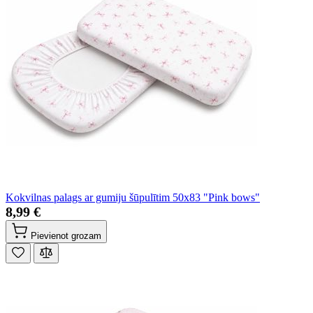
Kokvilnas palags ar gumiju šūpulītim 50x83 "Pink bows"
8,99 €
Pievienot grozam