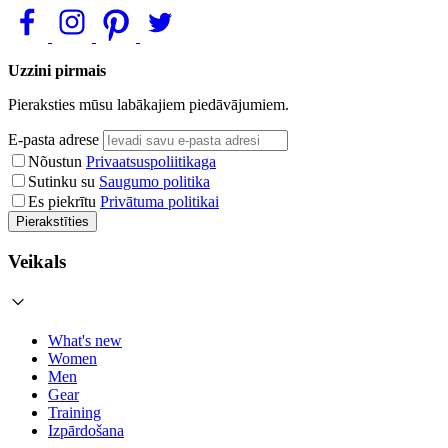
Uzzini pirmais
Pieraksties mūsu labākajiem piedāvājumiem.
E-pasta adrese
Nõustun
Privaatsuspoliitikaga
Sutinku su
Saugumo politika
Es piekrītu
Privātuma politikai
Pierakstīties
Veikals
What's new
Women
Men
Gear
Training
Izpārdošana