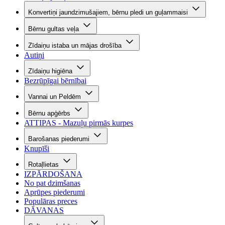
Konvertiņi jaundzimušajiem, bērnu pledi un guļammaisi
Bērnu gultas veļa
Zīdaiņu istaba un mājas drošība
Autiņi
Zīdaiņu higiēna
Bezrūpīgai bērnībai
Vannai un Peldēm
Bērnu apģērbs
ATTIPAS - Mazuļu pirmās kurpes
Barošanas piederumi
Knupīši
Rotaļlietas
IZPĀRDOŠANA
No pat dzimšanas
Aprūpes piederumi
Populāras preces
DĀVANAS