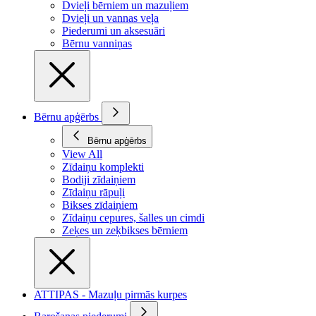
Dvieļi bērniem un mazuļiem
Dvieļi un vannas veļa
Piederumi un aksesuāri
Bērnu vanniņas
Bērnu apģērbs
Bērnu apģērbs
View All
Zīdaiņu komplekti
Bodiji zīdaiņiem
Zīdaiņu rāpuļi
Bikses zīdaiņiem
Zīdaiņu cepures, šalles un cimdi
Zeķes un zeķbikses bērniem
ATTIPAS - Mazuļu pirmās kurpes