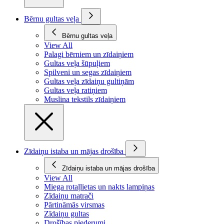
Bērnu gultas veļa
Bērnu gultas veļa
View All
Palagi bērniem un zīdaiņiem
Gultas veļa šūpuļiem
Spilveni un segas zīdaiņiem
Gultas veļa zīdaiņu gultiņām
Gultas veļa ratiņiem
Muslina tekstils zīdaiņiem
Zīdaiņu istaba un mājas drošība
Zīdaiņu istaba un mājas drošība
View All
Miega rotaļlietas un nakts lampiņas
Zīdaiņu matrači
Pārtināmās virsmas
Zīdaiņu gultas
Drošības piederumi