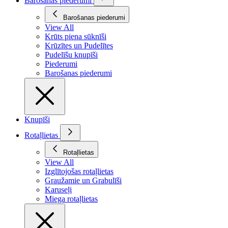
Barošanas piederumi
Barošanas piederumi
View All
Krūts piena sūknīši
Krūzītes un Pudelītes
Pudelīšu knupīši
Piederumi
Barošanas piederumi
Knupīši
Rotaļlietas
Rotaļlietas
View All
Izglītojošas rotaļlietas
Graužamie un Grabulīši
Karuseļi
Miega rotaļlietas