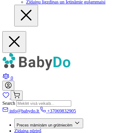
Zīdaiņu ligzdiņas un Ietināmie guļammaisi
0
Search
info@babydo.lt
+37069832905
Preces māmiņām un grūtniecēm
Zīdaiņa pūriņš