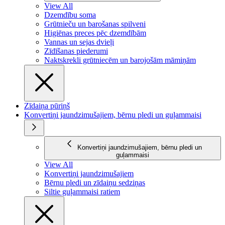
View All
Dzemdību soma
Grūtnieču un barošanas spilveni
Higiēnas preces pēc dzemdībām
Vannas un sejas dvieļi
Zīdīšanas piederumi
Naktskrekli grūtniecēm un barojošām māmiņām
Zīdaiņa pūriņš
Konvertiņi jaundzimušajiem, bērnu pledi un guļammaisi
Konvertiņi jaundzimušajiem, bērnu pledi un
guļammaisi
View All
Konvertiņi jaundzimušajiem
Bērnu pledi un zīdaiņu sedziņas
Siltie guļammaisi ratiem