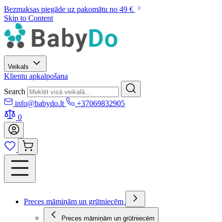
Bezmaksas piegāde uz pakomātu no 49 €
Skip to Content
Veikals
Klientu apkalpošana
Search
info@babydo.lt
+37069832905
0
Preces māmiņām un grūtniecēm
Preces māmiņām un grūtniecēm