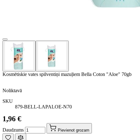
Kosmētiskie vates spilventiņi mazuļiem Bella Coton "Aloe" 70gb
Noliktavā
SKU
879-BELL-LAPALOE-N70
1,96 €
Daudzums
Pievienot grozam