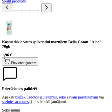
Skatīt produktu
Kosmētiskie vates spilventiņi mazuļiem Bella Coton "Aloe"
70gb
1,96 €
Pievienot grozam
Priecāsimies palīdzēt
Apskati
biežāk uzdotos jautājumus
,
seko savam pasūtījumam
vai
sazinies ar mums
, ja tev ir kādi jautājumi.
Seko mums