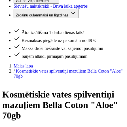
Gultas veļa bērniem
Sieviešu naktskrekli - Brīvā laika apģērbs
Zīdaiņu guļammaisi un ligzdiņas
Ātra izsūtīšana 1 darba dienas laikā
Bezmaksas piegāde uz pakomātu no 49 €
Maksā droši tiešsaistē vai saņemot pasūtījumu
Saņem atlaidi pirmajam pasūtījumam
Mājas lapa
/
Kosmētiskie vates spilventiņi mazuļiem Bella Coton "Aloe"
70gb
Kosmētiskie vates spilventiņi
mazuļiem Bella Coton "Aloe"
70gb