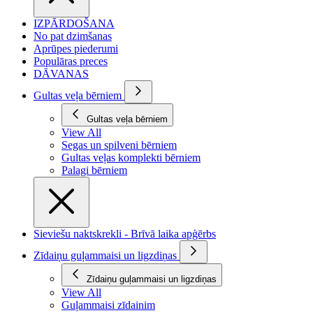
IZPĀRDOŠANA
No pat dzimšanas
Aprūpes piederumi
Populāras preces
DĀVANAS
Gultas veļa bērniem
Gultas veļa bērniem
View All
Segas un spilveni bērniem
Gultas veļas komplekti bērniem
Palagi bērniem
Sieviešu naktskrekli - Brīvā laika apģērbs
Zīdaiņu guļammaisi un ligzdiņas
Zīdaiņu guļammaisi un ligzdiņas
View All
Guļammaisi zīdainim