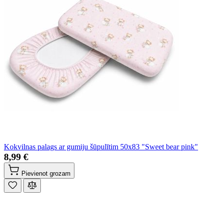
Kokvilnas palags ar gumiju šūpulītim 50x83 "Sweet bear pink"
8,99 €
Pievienot grozam