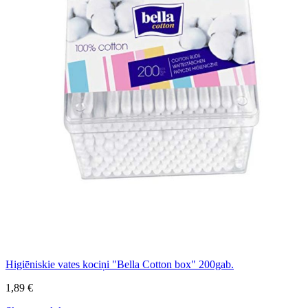
Higiēniskie vates kociņi "Bella Cotton box" 200gab.
1,89 €