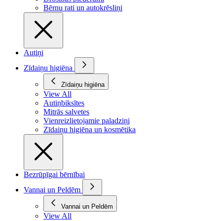
Bērnu rati un autokrēsliņi
Autiņi
Zīdaiņu higiēna
Zīdaiņu higiēna
View All
Autiņbiksītes
Mitrās salvetes
Vienreizlietojamie paladziņi
Zīdaiņu higiēna un kosmētika
Bezrūpīgai bērnībai
Vannai un Peldēm
Vannai un Peldēm
View All